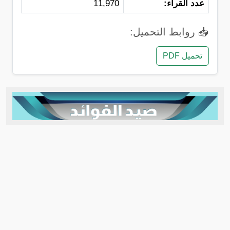
عدد القراء:
11,970
📥 روابط التحميل:
تحميل PDF