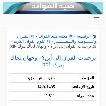
🏠 الرئيسية
›
📚 مكتبة صيد الفوائد
›
📂 الـقـرآن
وعــلــومــه والتــفــســير
›
📁 علوم القرآن الكريم
›
📖 ترجمات القران إلى أين؟ - وجهان لجاك بيرك -pdf
ترجمات القران إلى أين؟ - وجهان لجاك
بيرك -pdf
المؤلف:
د.زينب عبدالعزيز
تاريخ الإضافة:
14-9-1435
عدد القراء:
12,511