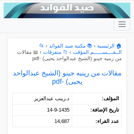
🏠 الرئيسية
›
📚 مكتبة صيد الفوائد
›
📂
الــقــــســــــم المؤقت
›
📁 متفرقات
›
📖 مقالات
من رينيه جينو (الشيخ عبدالواحد يحيى) -pdf
مقالات من رينيه جينو (الشيخ عبدالواحد
يحيى) -pdf
المؤلف:
د.زينب عبدالعزيز
تاريخ الإضافة:
14-9-1435
عدد القراء:
14,687