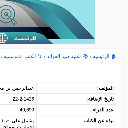
🏠 الرئيسية
›
📚 مكتبة صيد الفوائد
›
📂 الكتب الموسمية
›
المؤلف:
عبدالرحمن بن مح
تاريخ الإضافة:
22-2-1426
عدد القراء:
49,690
نبذة عن الكتاب:
يشمل على :<br />
اختيارات سماحة الش