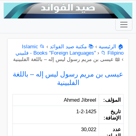
🏠 الرئيسية
›
📚 مكتبة صيد الفوائد
›
📂 Islamic
📁 Filipino - فلبيني
›
Books "Foreign Languages"
›
📖 عيسى بن مريم رسول ليس إله – باللغة الفلبينية
عيسى بن مريم رسول ليس إله – باللغة
الفلبينية
المؤلف:
Ahmed Jibreel
تاريخ
1-2-1425
الإضافة:
عدد
30,022
القراء: