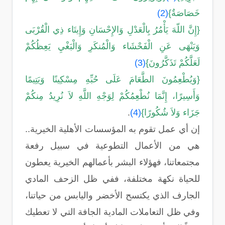
خَصَاصَةٌ}
(2)
{إِنَّ اللّهَ يَأْمُرُ بِالْعَدْلِ وَالإِحْسَانِ وَإِيتَاء ذِي الْقُرْبَى
وَيَنْهَى عَنِ الْفَحْشَاء وَالْمُنكَرِ وَالْبَغْيِ يَعِظُكُمْ
لَعَلَّكُمْ تَذَكَّرُونَ}
(3)
{وَيُطْعِمُونَ الطَّعَامَ عَلَى حُبِّهِ مِسْكِينًا وَيَتِيمًا
وَأَسِيرًا، إِنَّمَا نُطْعِمُكُمْ لِوَجْهِ اللَّهِ لاَ نُرِيدُ مِنكُمْ
جَزَاء وَلاَ شُكُورًا}
(4)
.
إن أي عمل تقوم به المؤسسات الأهلية الخيرية..
هي من الأعمال التطوعية في سبيل رفعة
مجتمعاتنا، فهؤلاء البشر بأعمالهم الخيرية يعطون
للحياة نكهة مختلفة، ففي ظل الزحف المادي
الجارف الذي يكتسح الأخضر واليابس من حياتنا،
وفي ظل التعاملات المادية الجافة التي لا تعطيك