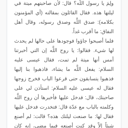
ولِمَ يا رسول اللَّه؟ قال: لأن صاحبتهم ميتة في
ليلتها هذه. فقال القائلون بمقالته (أي المؤمنون
بكلامه): صدق اللَّه وصدق رسوله، وقال أهل
النفاق: ما أقرب غداً.
فلما أصبحوا جاؤوا فوجودها على حالها لم يحدث
لها شيء. فقالوا: يا روح اللَّه إن التي أخبرتنا
أمس أنها ميتة لم تمت، فقال عيسى عليه
السلام: يفعل اللَّه ما يشاء، فاذهبوا بنا إليها
فذهبوا يتسابقون حتى قرعوا الباب فخرج زوجها
فقال له عيسى عليه السلام: استأذن لي على
صاحبتك، قال: فدخل عليها فأخبرها أن روح اللَّه
وكلمته بالباب مع عدّة قال: فتخدرت فدخل عليها
فقال لها: ما صنعت ليلتك هذه؟ قالت: لم أصنع
شيئاً إلاّ وقد كنت أصنعه فيما مضى، إنه كان