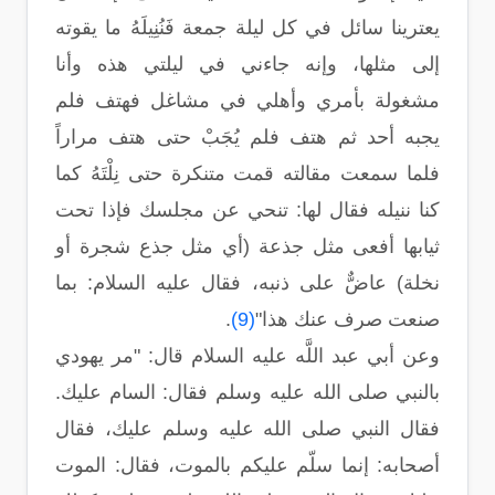
يعترينا سائل في كل ليلة جمعة فَنُنِيلَهُ ما يقوته
إلى مثلها، وإنه جاءني في ليلتي هذه وأنا
مشغولة بأمري وأهلي في مشاغل فهتف فلم
يجبه أحد ثم هتف فلم يُجَبْ حتى هتف مراراً
فلما سمعت مقالته قمت متنكرة حتى نِلْتَهُ كما
كنا ننيله فقال لها: تنحي عن مجلسك فإذا تحت
ثيابها أفعى مثل جذعة (أي مثل جذع شجرة أو
نخلة) عاضٌّ على ذنبه، فقال عليه السلام: بما
صنعت صرف عنك هذا"
(9)
.
وعن أبي عبد اللَّه عليه السلام قال: "مر يهودي
بالنبي صلى الله عليه وسلم فقال: السام عليك.
فقال النبي صلى الله عليه وسلم عليك، فقال
أصحابه: إنما سلّم عليكم بالموت، فقال: الموت