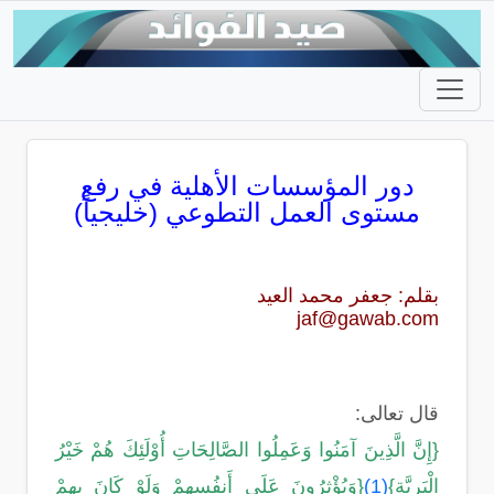
دور المؤسسات الأهلية في رفع
مستوى العمل التطوعي (خليجياً)
بقلم: جعفر محمد العيد
jaf@gawab.com
قال تعالى:
{إِنَّ الَّذِينَ آمَنُوا وَعَمِلُوا الصَّالِحَاتِ أُوْلَئِكَ هُمْ خَيْرُ
الْبَرِيَّةِ}
(1)
{وَيُؤْثِرُونَ عَلَى أَنفُسِهِمْ وَلَوْ كَانَ بِهِمْ