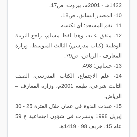
1422هـ - 2001م، بيروت، ص17.
10-
المصدر السابق، ص18.
11-
تقم المسجد: أي تكنسه.
12-
متفق عليه، وهذا لفظ مسلم، راجع التربية
الوطنية (كتاب مدرسي) الثالث المتوسط، وزارة
المعارف - الرياض، ص79.
13-
حسانين: 498.
14-
علم الاجتماع، الكتاب المدرسي، الصف
الثالث شرعي، طبعة 2001م، وزارة المعارف –
الرياض.
15-
عقدت الندوة في عمان خلال الفترة 25 - 30
إبريل 1998 ونشرت في شؤون اجتماعية ع 59
عام 15، خريف 98 - 1419هـ