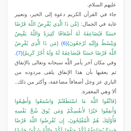
عليهم السلام.
جاء في القرآن الكريم دعوة إلى الخير، وتعبير
غاية في الجمال:
{مَّن ذَا الَّذِي يُقْرِضُ اللّهَ قَرْضًا
حَسَنًا فَيُضَاعِفَهُ لَهُ أَضْعَافًا كَثِيرَةً وَاللّهُ يَقْبِضُ
وَيَبْسُطُ وَإِلَيْهِ تُرْجَعُونَ}
(6)
{مَن ذَا الَّذِي يُقْرِضُ
اللَّهَ قَرْضًا حَسَنًا فَيُضَاعِفَهُ لَهُ وَلَهُ أَجْرٌ كَرِيمٌ}
(7)
.
وفي مكان آخر يأمر اللَّه سبحانه وتعالى بالإنفاق
ثم يعقبها بأن هذا الإنفاق يلقى مردوده من
الباري عز وجل أضعافاً مضاعفة، وأكثر من ذلك..
ألا وهي المغفرة.
{فَاتَّقُوا اللَّهَ مَا اسْتَطَعْتُمْ وَاسْمَعُوا وَأَطِيعُوا
وَأَنفِقُوا خَيْرًا لأَنفُسِكُمْ وَمَن يُوقَ شُحَّ نَفْسِهِ
فَأُوْلَئِكَ هُمُ الْمُفْلِحُونَ، إِن تُقْرِضُوا اللَّهَ قَرْضًا
حَسَنًا يُضَاعِفْهُ لَكُمْ وَيَغْفِرْ لَكُمْ وَاللَّهُ شَكُورٌ حَلِيمٌ}