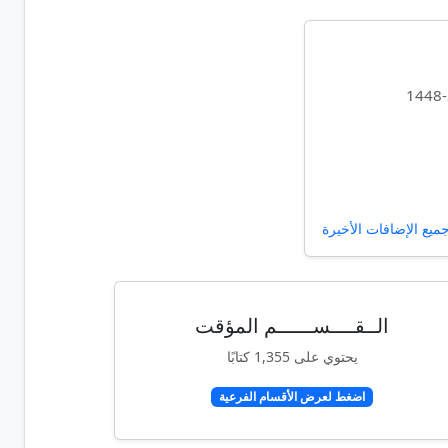
ع الإضافات الأخيرة
الــقــــســــــم المؤقت
يحتوي على 1,355 كتابًا
اضغط لعرض الأقسام الفرعية