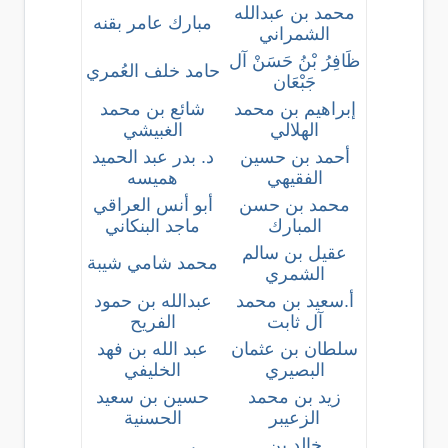
محمد بن عبدالله
مبارك عامر بقنه
الشمراني
ظَافِرُ بْنُ حَسَنْ آل
حامد خلف العُمري
جَبْعَان
إبراهيم بن محمد
شائع بن محمد
الهلالي
الغبيشي
أحمد بن حسين
د. بدر عبد الحميد
الفقيهي
هميسه
محمد بن حسن
أبو أنس العراقي
المبارك
ماجد البنكاني
عقيل بن سالم
محمد شامي شيبة
الشمري
أ.سعيد بن محمد
عبدالله بن حمود
آل ثابت
الفريح
سلطان بن عثمان
عبد الله بن فهد
البصيري
الخليفي
زيد بن محمد
حسين بن سعيد
الزعيبر
الحسنية
خالد بن