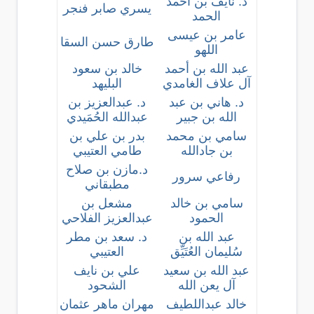
د. نايف بن أحمد
يسري صابر فنجر
الحمد
عامر بن عيسى
طارق حسن السقا
اللهو
عبد الله بن أحمد
خالد بن سعود
آل علاف الغامدي
البليهد
د. هاني بن عبد
د. عبدالعزيز بن
الله بن جبير
عبدالله الحُمَيدي
سامي بن محمد
بدر بن علي بن
بن جادالله
طامي العتيبي
د.مازن بن صلاح
رفاعي سرور
مطبقاني
سامي بن خالد
مشعل بن
الحمود
عبدالعزيز الفلاحي
عبد الله بن
د. سعد بن مطر
سُليمان العُتَيِّق
العتيبي
عبد الله بن سعيد
علي بن نايف
آل يعن الله
الشحود
خالد عبداللطيف
مهران ماهر عثمان