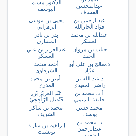
الدكتور مسلم
عبدالمحسن
اليوسف
العساف
عبدالرحمن بن
يحيى بن موسى
فؤاد الجارالله
الزهراني
عبدالله بن محمد
بدر بن نادر
العسكر
المشاري
خباب بن مروان
عبدالعزيز بن علي
الحمد
العسكر
د.صالح بن علي أبو
أحمد محمد
عرَّاد
الشرقاوي
د.عبد الله بن
أمير بن محمد
راضي المعيدي
المدري
أ د. محمد بن
عَبْدِ العَزِيْزِ بْن ِ
خليفة التميمي
فَيْصَل الرّاجِحِيّ
محمد حسن
محمد بن شاكر
يوسف
الشريف
د. محمد بن
إبراهيم بن مبارك
عبدالرحمن
بوبشيت
الخميس