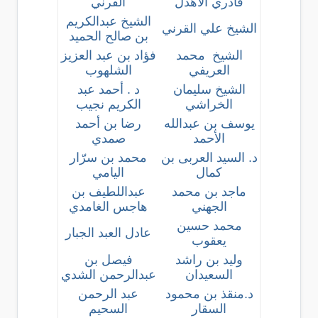
قادري الأهدل
القرني
الشيخ عبدالكريم
الشيخ علي القرني
بن صالح الحميد
الشيخ محمد
فؤاد بن عبد العزيز
العريفي
الشلهوب
الشيخ سليمان
د . أحمد عبد
الخراشي
الكريم نجيب
يوسف بن عبدالله
رضا بن أحمد
الأحمد
صمدي
د. السيد العربى بن
محمد بن سرّار
كمال
اليامي
ماجد بن محمد
عبداللطيف بن
الجهني
هاجس الغامدي
محمد حسين
عادل العبد الجبار
يعقوب
وليد بن راشد
فيصل بن
السعيدان
عبدالرحمن الشدي
د.منقذ بن محمود
عبد الرحمن
السقار
السحيم