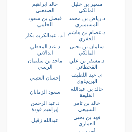
سمير بن خليل
خالد ابراهيم
المالكي
الصقعبي
د.رياض بن محمد
فيصل بن سعود
المسيميري
الحليبي
د.عصام بن هاشم
أ.د. عبدالكريم بكار
الجفري
سلمان بن يحيى
د.عبد المعطي
المالكي
الدالاتي
د.مسفر بن علي
ماجد بن سليمان
القحطاني
الرسي
م. عبد اللطيف
إحسان العتيبي
البريجاوي
خالد بن عبدالله
سعود الزمانان
الغليقة
خالد بن ثامر
د.عبد الرحمن
السبيعي
إبراهيم فودة
فهد بن يحيى
عبدالله زقيل
العماري
أحمد بن