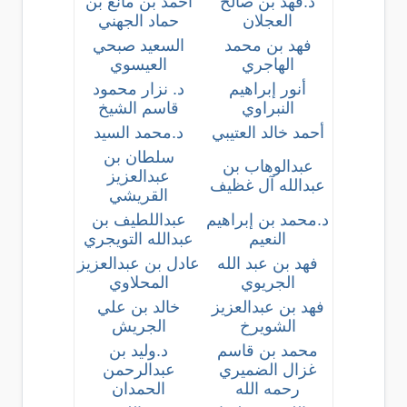
د.فهد بن صالح
أحمد بن مانع بن
العجلان
حماد الجهني
فهد بن محمد
السعيد صبحي
الهاجري
العيسوي
أنور إبراهيم
د. نزار محمود
النبراوي
قاسم الشيخ
أحمد خالد العتيبي
د.محمد السيد
سلطان بن
عبدالوهاب بن
عبدالعزيز
عبدالله آل غظيف
القريشي
د.محمد بن إبراهيم
عبداللطيف بن
النعيم
عبدالله التويجري
فهد بن عبد الله
عادل بن عبدالعزيز
الجريوي
المحلاوي
فهد بن عبدالعزيز
خالد بن علي
الشويرخ
الجريش
محمد بن قاسم
د.وليد بن
غزال الضميري
عبدالرحمن
رحمه الله
الحمدان