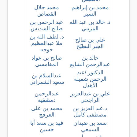
محمد بن إبراهيم
محمد جلال
السبر
القصاص
د. خالد بن عبد الله
عبد الرحمن بن
المزيني
صالح السديس
د. لطف الله بن
علي بن صالح
ملا عبدالعظيم
الجبر البطيّح
خوجه
خالد بن
صالح بن عواد
عبدالرحمن الشايع
المغامسي
الدكتور /عبد
عبدالسلام بن
الرحمن شميلة
سعيد الشمراني
الأهدل
علي بن عبدالعزيز
عبدالرحمن
الراجحي
دمشقية
د.عبد العزيز بن
محمد بن علي
مصطفى كامل
العرفج
سعد بن ضيدان
فهد بن سعد أبا
السبيعي
حسين