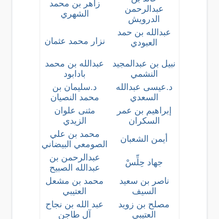
زاهر بن محمد
عبدالرحمن
الشهري
الدرويش
عبدالله بن حمد
نزار محمد عثمان
العبودي
نبيل بن عبدالمجيد
عبدالله بن محمد
النشمي
بادابود
د.عيسى عبدالله
د.سليمان بن
السعدي
محمد النصيان
إبراهيم بن عمر
مثنى علوان
السكران
الزيدي
محمد بن علي
أيمن الشعبان
الصومعي البيضاني
عبدالرحمن بن
جهاد حِلِّسْ
عبدالله الصبيح
ناصر بن سعيد
محمد بن مشعل
السيف
العتيبي
مصلح بن زويد
عبد الله بن نجاح
العتيبي
آل طاجن