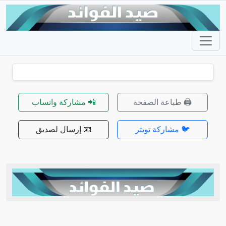
🖨️ طباعة الصفحة
📲 مشاركة واتساب
🐦 مشاركة تويتر
📧 إرسال لصديق