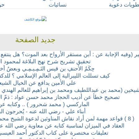
ويات دعوية
نسائيات
حو
جديد الصفحة
(وفيه الإجابة عن : أين مستقر الأرواح بعد الموت؟ هل ينتفع ا
تحقيق تشريح شرح نهج البلاغة لمحمود ال
حِكَمُ الأحنفِ بن قيس التَـمِـيـمِـي وبعضُ أخب
كيف تسللت الليبرالية إلى العالم الإسلامي ؟ للد
علي الأمين يدافع عن الخيال الشي
يخين (محمد بن عبداللطيف ومحمد بن إبراهيم للعالم الهندي أبي 
تصحيح خطأ عن أديب الحجاز محمد حسن عواد : ذمّ ال
الماركسي ( محمد شحرور ) .. وكتابه عن
أبناء علي - رضي الله عنه - يُحرجون ال
( 8 ) قواعد مهمة لمن أراد نقاش المناوئين لدعوة الشيخ محمد بن عبدالوهاب- رحمه الله-
العقاد في الميزان لمناسبة كتابه عن معاوية رضي الله عنه 
تعليقات مختصرة على كتاب الدكتور أحمد العيسى 