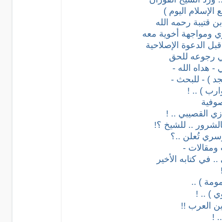
الإسلام اليوم )
بن قتيبة رحمه الله
ي ومواجهة أخوية معه
بل الدعوة الإصلاحية
ي رجوعه للحق
- هداه الله -
جد ) - للبحث -
رب ) .. !
صوفية
زي القصيبي .. !
الشرور .. للشيخ ؟!
وسري تُعلن ..؟
 ومقالات -
.. في كتابه الأخير
ومة ) ..
 ) .. !
ن العرب !!
 !