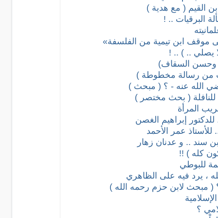
ن القيم ( مع هدية )
 البرقيات .. !
مانيته
لى موقف ابن تيمية من الفلسفة»
يصلي .. ) .. !
ل وحسن السقاف)
ث من رسالة مخطوطة )
ي الله عنه - ؟ ( مبحث )
للنافلة ( بحث مختصر )
ريب المرأة
. للدكتور إبراهيم الغصن
 للأستاذ عمر الأحمد
ن سند .. و عدنان زهار
ن كله ) !!
مة للبوطي
له ، يرد فيه على الظاهري
 ( مبحث لابن حزم رحمه الله )
الإسلامية
امي ؟