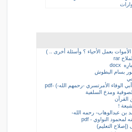
ارات
لأموات بعمل الأحياء ؟ وأسئلة أخرى .. )
ملاح
rar
ارِه
docx
كتور بسام البطوش
عي
الوفاء الأمرتسري -رحمهم الله-) -pdf
صوفية ومدحَ السلفية
 القرآن
شيعة !
لمحمود النواوي - pdf
(إصلاح التعليم)