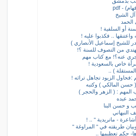
) - pdf
آل الشيخ
الحمد
اعتنقها .. فكذبوا عليه !
مهتدي من التصوف للسنة ؟!
ويجري عنه؟! مع كتاب مهم
مستقلة ) ..
:فحاول الزيود تجاهل تراثه !
 حسن المالكي ) وكتبه
المهم : ( الزهر والحجر )
حمد عبده
ب و حسن البنا
النبهاني
بيان طريقته في " المراوغة "
ا- حكم تعظيمها ..