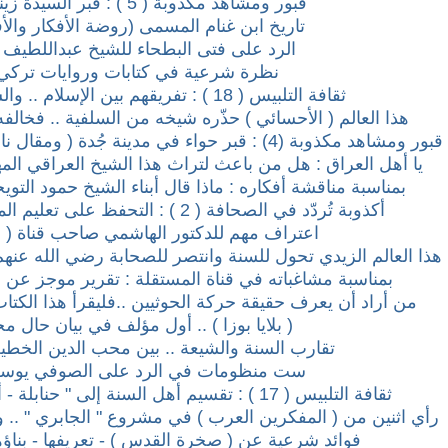
قبور ومشاهد مكذوبة ( 5 ) : قبر السيدة زينب بدمشق
تاريخ ابن غنام المسمى (روضة الأفكار والأفهام
الرد على فتى البطحاء للشيخ عبداللطيف 
نظرة شرعية في كتابات وروايات تركي 
ثقافة التلبيس ( 18 ) : تفريقهم بين الإسلام .. والسنة أو السلفية !
هذا العالم ( الأحسائي ) حذّره شيخه من السلفية .. فخالفه و
قبور ومشاهد مكذوبة (4) : قبر حواء في مدينة جُدة ( ومقال نادر للشيخ إسماعيل الأنصاري )
يا أهل العراق : هل من باعث لتراث هذا الشيخ العراقي ال
بمناسبة مناقشة أفكاره : ماذا قال أبناء الشيخ حمود الت
أكذوبة تُردّد في الصحافة ( 2 ) : التحفظ على تعليم المرأة خاص بالسعودية !
اعتراف مهم للدكتور الهاشمي صاحب قناة ( ال
هذا العالم الزيدي تحول للسنة وانتصر للصحابة رضي الله عنهم 
بمناسبة مشاغباته في قناة المستقلة : تقرير موجز عن (
من أراد أن يعرف حقيقة حركة الحوثيين ..فليقرأ هذا الكتاب 
( بلايا بوزا ) .. أول مؤلف في بيان حال م
تقارب السنة والشيعة .. بين محب الدين الخطي
ست منظومات في الرد على الصوفي يوسف 
ثقافة التلبيس ( 17 ) : تقسيم أهل السنة إلى " حنابلة - أشاعرة - ماتريدية " .. !
رأي اثنين من ( المفكرين العرب ) في مشروع " الجابري " .. و
فوائد شرعية عن ( صخرة القدس ) - تعريفها - بناؤه