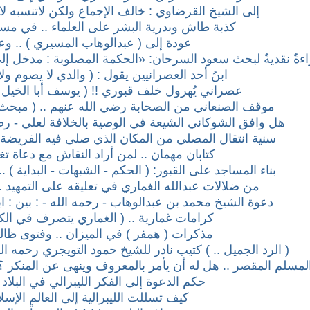
إلى الشيخ القرضاوي : خالف الإجماع ولكن لاتنسبه لاب
كذبة طاش وبدرية البشر على العلماء .. في مسألة
عودة إلى ( عبدالوهاب المسيري ) .. وعل
ءةٌ نقديةٌ لبحث سعود السرحان: «الحكمة المصلوبة : مدخل إ
ابنُ أحد العصرانيين يقول : ( والدي لا يصوم ولا 
عصراني يُهرول خلف قبوري !! ( يوسف أبا الخي
موقف الصنعاني من الصحابة رضي الله عنهم .. ( مبح
هل وافق الشوكاني الشيعة في الوصية بالخلافة لعلي - رض
سنية انتقال المصلي من المكان الذي صلى فيه الفريضة 
كتابان مهمان .. لمن أراد النقاش مع دعاة تغ
بناء المساجد على القبور: ( الحكم - الشبهات - البداية ) .
من ضلالات عبدالله الغماري في تعليقه على التمهيد ..
دعوة الشيخ محمد بن عبدالوهاب - رحمه الله - : بين : اب
كرامات غمارية .. ( الغماري يتصرف في الكو
مذكرات ( همفر ) في الميزان .. وفتوى ظال
( الرد الجميل .. ) كتيب نادر للشيخ حمود التويجري رحمه ال
لمسلم المقصر .. هل له أن يأمر بالمعروف وينهى عن المنكر ؟
حكم الدعوة إلى الفكر الليبرالي في البلاد 
كيف تسللت الليبرالية إلى العالم الإسل