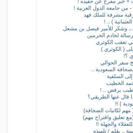
رقية مشرفة للملك فهد
ثمانية ) .. !
ورسالة لخادم الحرمين
في تعقب الكوثري
لى ( الكوثري )
ي ؟!
يخ سفر الحوالي
الصحافة السعودية ..
إلى السلفية
حمد الخطيب
خطيب يرفض .. !
ذا قال عنها الطريقي؟
ية ) !!
 مهم لكاتبات الصحافة)
ع تعليق واقتراح مهم)
لعقلاء والجهلة !!
 .. بقلم / تلميذه