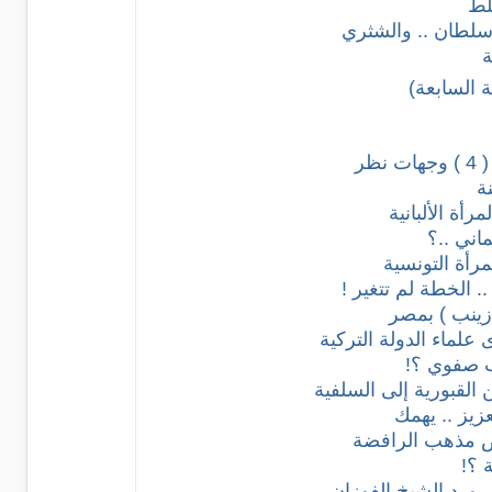
ر سلطان .. والشثري
ة
السابعة)
ظر
ماني ..؟
. الخطة لم تتغير !
علماء الدولة التركية
ب صفوي ؟!
القبورية إلى السلفية
زيز .. يهمك
ض مذهب الرافضة
 ؟!
 ورد الشيخ الفوزان