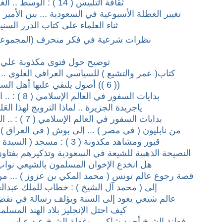
ثقافة التلبيس ( 14 ) : الوسطْ .. الغلطْ
تغيير العطلة الأسبوعية في السعودية ... بين الأمي
ثناء العلماء على كتاب الدرر السني
نظرات شرعية في فكر منحرف (المجموعة 
توضيح حول فتوى مكذوبة علي
كتاب( عمر والتشيع ) للسياسي العراقي العلوي .. ( 4 ) وجهات ن
(( 6 )) أصول يلتقي عليها أهل السنة
بدايات السفور في العالم الإسلامي ( 8 ) : .. المرأة الألبانية
ياجريدة الجزيرة .. لماذا الترويج لهذا العَل
بدايات السفور في العالم الإسلامي ( 7 ) : .. المرأة التونسية
من نابليون ( في مصر ) ... إلى بوش ( في العراق ) .
قبور ومشاهد مكذوبة ( 3 ) : مسجد ( السيدة زينب ) بمصر
النصيحة الذهبية للشيعة في السعودية وتذكيرهم بفتاوى 
هل انخدع الإخوان المسلمون بالشيعي نوا
قصة رجوع عالم تونس ( محمد المكي بن عزوز ) ... من 
إلى ( محمد آل الشيخ ) : خطاب للملك عبدالع
عالم شيعي يعود إلى السنة ويؤلف رسالة في نق
كيف احتل الإنجليز بلاد الهند المسلمة
فطنة الشيخ أحمد شاكر .. وغفلة الشيخ عيد عباسي ..