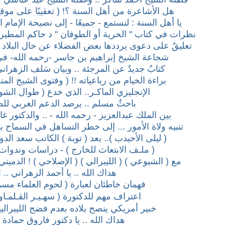
هل الأشاعرة من أهل السنة ؟! ( تعقيبًا على موقع 
يا أهل السنة : لنستمع - جميعًا - إلى نصيحة الإمام ا
نظرات في كتاب " الحرية أو الطوفان " د حاكم المطير
تعليقٌ على دعوى يرددها بعض الفضلاء عن حال البلاد ق
شجاعة الشيخ إبراهيم بن جاسر -رحمه الله- ف
كتابٌ جديدٌ عن المرجئة .. وبيان سَلف الزهراني 
براءة الخيام من رباعياته !! ( وفتوى الشيخ المن
الإنجليزي الماكـر.. الذي خدع ( طوال الشوا
باحثٌ مسلم .. يرصد الدعم الغربي لل
بين الملك عبدالعزيز - رحمه الله - .. والدكتور غا
تنبيه ولاة الأمور ... إلى خطر التساهل في السماح ب
( ليلى الأحيدب ).. بعد ( توبة ) الكاتب سعد الد
( ملـف الابتعاث للخارج ) - دراسات وندوات
مع ( الشيوعي ) ( الليبرالي ) ( الإصلاحي ) ! الدميني 
هداك الله .. يا أحمد الزهراني .. !
فهمان خاطئان لعبارة ( لحوم العلماء مسم
اعتراف مهم للدكتورة ( سهـيـر القـلمـاوي
خبير أمريكي ينصح بلاده بعدم فضح الليبراليي
هداك الله .. يا دكتور فاروق حمادة ..