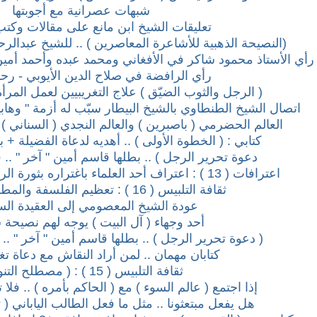
شبهات عصرانية مع أجوبتها
تعليقات الشيخ ابن مانع على مقالات وكتب
(النصيحة الذهبية للأشاعرة المعاصرين ) .. للشيخ عبدالرح
رأي الأستاذ محمود شاكر في الأفغاني ومحمد عبده وأحمد أمي
رأي الرافضة في صلاح الدين الأيوبي - رحمه
( الرجل والثوب الضيّق ) علاج التغريبيين لعمل المرأة
اتصال الشيخ الطنطاوي بالشيخ البيطار سبّب له أزمة " وهابية "
العالم الحضرمي ( باصبرين ) والعالم النجدي ( السناني ) 
كتابي : ( الخطوة الأولى ) .. أهديه لدعاة الفضيلة + 
دعوة تحرير الرجل ) .. بطلها قاسم أمين " آخر " .. 
اعترافات ( 13 ) : اعتراف أحد العلماء باغتراره بثورة الرافضة .. ثم تبرؤه منها ..
ثقافة التلبيس ( 16 ) : تعظيم الفلسفة والمطالبة بتدريسها
عودة الشيخ المعصومي إلى العقيدة السل
أحد وجهاء ( آل البيت ) يوجه لهم نصيحة س
( دعوة تحرير الرجل ) .. بطلها قاسم أمين " آخر " ..
كتابان مهمان .. لمن أراد النقاش مع دعاة تغ
ثقافة التلبيس ( 15 ) : ( مصطلح التنوير )
إذا اجتمع ( عالم السوء ) مع ( الحاكم بأمره ) .. فل
هل يفعل مبتعثونا .. مثل ما فعل الطالب الياباني ( ت