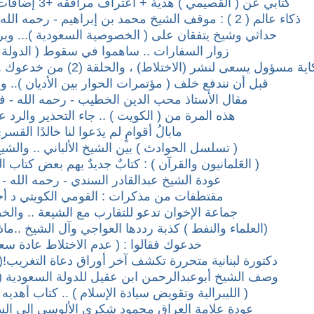
كتابي عن ( القصيمي ) هدية + اعتراف مرافقه +3 إضافات + خبر مفرح عن حفيده !
ذكاء عالم ( 2 ) : موقف الشيخ محمد بن إبراهيم - رحمه الله - من جامعة الدول العربية !
حداثي وشيخ يتفقان على ( الخصوصية السعودية )... وب
زوار السفارات .. ساهموا في سقوط ( الدولة الع
ة مسؤول يسعى لنشر (الاختلاط) ، والحلقة (2) من خدعوك ..، وشكر للأمير فيصل بن مشعل
قبل أن نندفع خلف ( مؤتمرات الحوار بين الأديان ).. 
مقال الأستاذ محب الدين الخطيب - رحمه الله - 
هذه المرة من ( الكويت ) .. جاء التحذير والرد ع
مابالُ أقوامٍ لم يدَعوا لنا خالدًا القسر
( تسلسل الحوادث ) بين الشيخ الألباني .. والش
( العَلمانيون والقرآن ) : كتابٌ جديدٌ يهم بعض كتاب 
عودة الشيخ عبدالقادر السندي - رحمه الله - 
مقتطفات من مذكرات : القومي الكويتي د أ
جماعة الإخوان تدعو للتقارب مع الشيعة .. وال
(العلماء والنفط ) كذبة رددها العواجي وآل الشيخ ..ما
خدعوك فقالوا : ( عدم الاختلاط عادة سعود
دكتورة لبنانية متحررة تكشف آخر أوراق دعاة التغريب!(
وصف الشيخ أبوعبدالرحمن ابن عقيل للدولة السعودية (م
( الليبرالية وتقويض سيادة الإسلام ) .. كتاب أهديه ل
عودة علامة العراق محمود شكري الألوسي إلى السنة