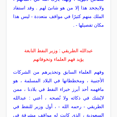
ولايجحد هذا إلا من هو شانئ لهم . وقد استفاد
الملك منهم كثيرًا في مواقف متعددة - ليس هذا
مكان تفصيلها - .
عبدالله الطريقي : وزير النفط النابغة
يؤيد فهم العلماء وتخوفاتهم
وفهم العلماء السابق وتحذيرهم من الشركات
الأجنبية ، ومخططاتها في البلاد المسلمة ، هو
مافهمه أحد أبرز خبراء النفط في بلادنا ، ممن
لايُشك في ذكائه ولا نُصحه ، أعني : عبدالله
الطريقي - رحمه الله - ، أول وزير للنفط في
السعودية ، الذي كانت له مواقف مشرفة في