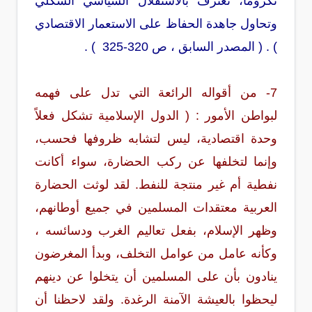
نكروما، تعترف بالاستقلال السياسي الشكلي
وتحاول جاهدة الحفاظ على الاستعمار الاقتصادي
) . ( المصدر السابق ، ص 320-325 ) .
7- من أقواله الرائعة التي تدل على فهمه
لبواطن الأمور : ( الدول الإسلامية تشكل فعلاً
وحدة اقتصادية، ليس لتشابه ظروفها فحسب،
وإنما لتخلفها عن ركب الحضارة، سواء أكانت
نفطية أم غير منتجة للنفط. لقد لوثت الحضارة
العربية معتقدات المسلمين في جميع أوطانهم،
وظهر الإسلام، بفعل تعاليم الغرب ودسائسه ،
وكأنه عامل من عوامل التخلف، وبدأ المغرضون
ينادون بأن على المسلمين أن يتخلوا عن دينهم
ليحظوا بالعيشة الآمنة الرغدة. ولقد لاحظنا أن