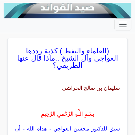
(العلماء والنفط ) كذبة رددها
العواجي وآل الشيخ ..ماذا قال عنها
الطريقي؟
سليمان بن صالح الخراشي
بِسْمِ اللَّهِ الرَّحْمَنِ الرَّحِيمِ
سبق للدكتور محسن العواجي - هداه الله - أن