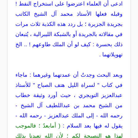
ادعى أن العلماء اعترضوا على استخراج النفط !
وقبله فعلها الأستاذ محمد آل الشيخ الكاتب
بجريدة الجزيرة ؛ بل ردد هذه الكذبة ثلاث مرات
في مقالاته بالجريدة أو بالشبكة الليبرالية ، يُتبعان
ذلك بحسرة : كيف لو أن الملك طاوعهم ! .. الخ
تهويلاتهما .
وبعد البحث وجدتُ أن عمدتهما وغيرهما : ماجاء
في كتاب " لسراة الليل هتف الصباح " للأستاذ
عبدالعزيز التويجري ، حيث أورد وثيقة خطاب
من الشيخ محمد بن عبداللطيف آل الشيخ -
رحمه الله - إلى الملك عبدالعزيز - رحمه الله -
يقول له فيها بعد السلام :
( أمابعدُ ؛ فالموجب
لهذا هو النصيحة لكم ؛ لأن الله تعبدنا بذلك