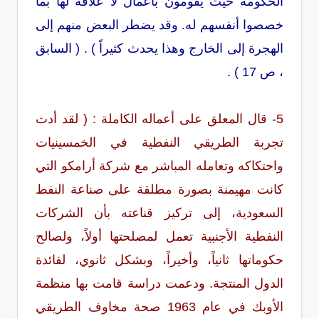
الحكومة حيث يقومون بأعمال لا علاقة لها بما
خصصوا أنفسهم له. وقد يضطر البعض منهم إلى
الهجرة إلى الخارج وهذا يحدث كثيراً ) . ( السابق
، ص 17 ) .
5- قال المعلق على أعماله الكاملة : ( لقد أدت
تجربة الطريقي النفطية في الخمسينيات
واحتكاكه وتعامله المباشر مع شركة أرامكو التي
كانت مهيمنة بصورة مطلقة على صناعة النفط
السعودية، إلى تركيز قناعته بأن الشركات
النفطية الأجنبية
تعمل لمصلحتها أولاً، ولصالح
حكوماتها ثانياً
، وأخيراً، وبشكل ثانوي، لفائدة
الدول المنتجة. ودعمت دراسة قامت بها منظمة
الأوبك في عام 1963 صحة مخاوف الطريقي