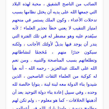
الصائب من الناصح الشفيق ، محبة لهذه البلاد
التي جمعها الله على يديه أن يختل نظامها بسبب
تدخلات الأعداء ، وكون الملك يستمر في منحهم
امتياز التنقيب لا يعني خطأ تحذير العلماء ؛ لأنه
سيُقدم عليه وهو مضطر له في تلك الفترة التي
يندر أن يوجد فيها بديلٌ لأولئك الأجانب ، ولكنه
سيكون حذرًا منهم ، مُحَجمًا لنشاطاتهم
وتطلعاتهم بسبب المناصحة والتنبيه . ومن نعم
الله على الملك عبدالعزيز - رحمه الله - أنه هيأ
له كوكبة من العلماء الثقات الناصحين ، الذين
شيدوا بناء الدولة معه لبنة لبنة ، بنوايا خالصة لله
وحده ، وفي سبيل إعادة بناء دولة التوحيد بعد أن
أذهبتها الخلافات - كما هو معلوم - ، ولم تكن لهم
مطامح دنيوية ، ولهذا بارك الله في أعمالهم ،