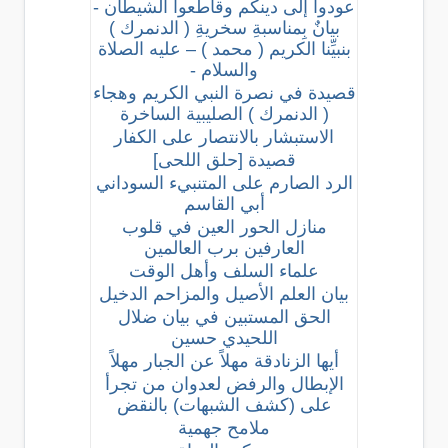
عودوا إلى دينكم وقاطعوا الشيطان -
بيانٌ بِمناسبةِ سخريةِ ( الدنمرك )
بنبيِّنا الكريم ( محمد ) – عليه الصلاة
والسلام -
قصيدة في نصرة النبي الكريم وهجاء
( الدنمرك ) الصليبية الساخرة
الاستبشار بالانتصار على الكفار
قصيدة [حلق اللحى]
الرد الصارم على المتنبيء السوداني
أبي القاسم
منازل الحور العين في قلوب
العارفين برب العالمين
علماء السلف وأهل الوقت
بيان العلم الأصيل والمزاحم الدخيل
الحق المستبين في بيان ضلال
اللحيدي حسين
أيها الزنادقة مهلاً عن الجبار مهلاً
الإبطال والرفض لعدوان من تجرأ
على (كشف الشبهات) بالنقض
ملامح جهمية