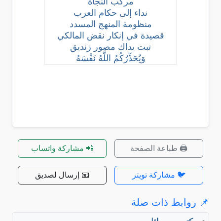
مركب النجاة
نداء إلى حكام العرب
منظومة المنهج المسدد
قصيدة في إنكار نقض المالكي
تبت يداك مصور زنديق
وَيُحَذِّرُكُمُ اللَّهُ نَفْسَهُ
🖨️ طباعة الصفحة
📲 مشاركة واتساب
🐦 مشاركة تويتر
📧 إرسال لصديق
📌 روابط ذات صلة