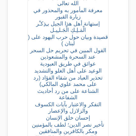
الله تعالى
معرفة المأمور به والمحذور في
زيارة القبور
إستهانة أهل هذا الجيل بـِذِكـْر
الْمَـلِـكِ الْجَـلـِيـل
قصيدة وبيان حول حرب اليهود على (
لبنان )
القول المبين في تحريم حل السحر
عند السحرة والمشعوذين
عوائق في طريق العبودية
الوعيد على أهل الغلو والتشديد
تحذير العباد من شقاء الفؤاد (رد
على محمد علوي المالكي)
الشناعة على من رد أحاديث
الشفاعة
التفكر والاعتبار بآيات الكسوف
والزلازل والإعصار
إحسان خلق الإنسان
تأخير نصر الدين؛ لطف بالمؤمنين
ومكر بالكافرين والمنافقين