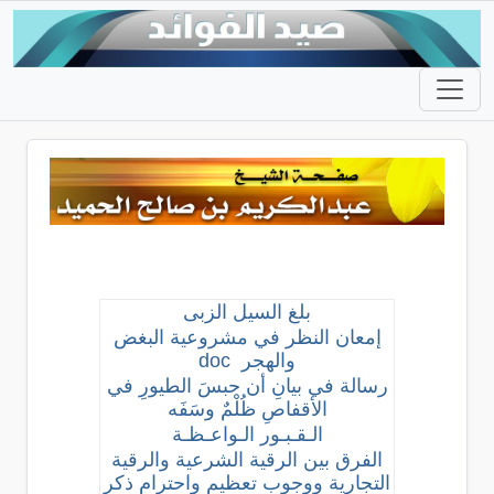
بلغ السيل الزبى
إمعان النظر في مشروعية البغض
والهجر
doc
رسالة في بيانِ أن حبسَ الطيورِ في
الأقفاصِ ظُلْمٌ وسَفَه
الـقـبـور الـواعـظـة
الفرق بين الرقية الشرعية والرقية
التجارية ووجوب تعظيم واحترام ذكر