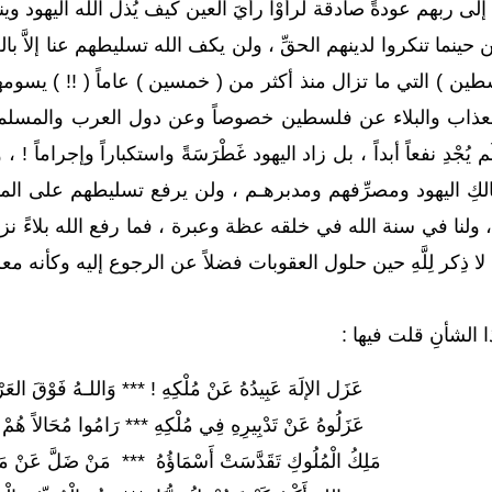
إلى ربهم عودةً صادقة لرأوْا رأيَ العين كيف يُذل الله اليهود وين
نما تنكروا لدينهم الحقِّ ، ولن يكف الله تسليطهم عنا إلاَّ 
ين ) التي ما تزال منذ أكثر من ( خمسين ) عاماً ( !! ) يسومه
ذا العذاب والبلاء عن فلسطين خصوصاً وعن دول العرب والمسلم
ُجْدِ نفعاً أبداً ، بل زاد اليهود غَطْرَسَةً واستكباراً وإجراماً
لكِ اليهود ومصرِّفهم ومدبرهـم ، ولن يرفع تسليطهم على المسلمي
) ، ولنا في سنة الله في خلقه عظة وعبرة ، فما رفع الله بلاءً نزل
ذِكر لِلَّهِ حين حلول العقوبات فضلاً عن الرجوع إليه وكأنه معز
 الشأنِ قلت فيها :
عَزَل الإلَهَ عَبِيدُهُ عَنْ مُلْكِهِ ! *** وَاللـهُ فَوْقَ الع
عَزَلُوهُ عَنْ تَدْبِيرِهِ فِي مُلْكِهِ *** رَامُوا مُحَالاً هُمْ 
مَلِكُ الْمُلُوكِ تَقَدَّسَتْ أَسْمَاؤُهُ *** مَنْ ضَلَّ عَنْ مَوْل