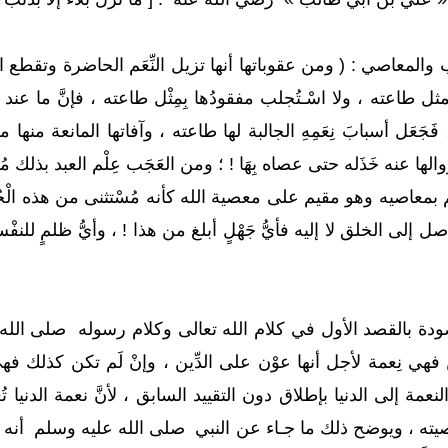
 والمعاصي : ( ومن عقوباتها أنها تزيل النِّعَم الحاضرة وتقطع ال
ثل طاعته ، ولا اسْـتُجلب مفقودُها بِمِثْل طاعته ، فإنَّ ما عند ال
فَجَعَل أسبابَ نِعَمِهِ الجالبة لها طاعته ، وآفاتها المانعة منها م
الها عنه خَذَله حتى عصاه بِهَا ! ؛ ومن العَجَب عِلْم العبد بذلك مُ
 عنهم بمعاصيه وهو مقيم على معصية الله كأنه مُسْتثنى من هذه الْ
لمقصودة بالقصد الأول في كلام الله تعالى وكلام رسوله صلى الله عل
ن فهي نِعمة لأجل أنها عوْن على الدِّين ، وإنْ لَم تكن كذلك فهي
نعمة إلى الدنيا بإطلاق دون التقييد السابق ، لأنَّ نعمة الدنيا ت
يته ، ويوضح ذلك ما جـاء عن النبي صلى الله عليه وسلم أنه قـال :