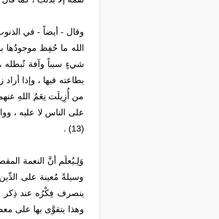
وقال - أيضاً - في الذنوب
الله ما حُفِظ موجودُها بم
شيءٍ سبباً وآفة تُبطله ، 
بطاعته فيها ، وإذا أراد زو
من أُزِيلَت نِعَمُ اللهِ
(13) .
وَلِـيُعلَم أنَّ النعمة ا
وسيلةً مُعينة على الدِّي
ينصرف فِكْرُه عند ذِكر ال
وهذا يتقوَّى بها على معص