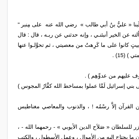
َطَبنا « عليُّ بنُ أبي طالب » رضي الله عنه على مِنبر "
ته عن الخير أنبئنـي ، وإنه حدثني عن ربـه ، قال : قال
يتٍ كانوا على ما كَرِهتُ من معصيتي ، ثم تحوَّلـوا عنها
 (15) .
 عليهم من عدوِّهِم ) .
ى بني إسرائيل لَمَّا عملوا بمساخط الله كفَّارُ المجوس )
 ولا من القرآن إلاَّ رسْمُه ! ، والذنوب والمعاصي مغناطيس
ر للسلطان « صَلاَح الدين الأيوبي » - رحمهما الله - ،
ن ما يحتاج إليه من الأموال ، وعمل الأسطول ، والكتب