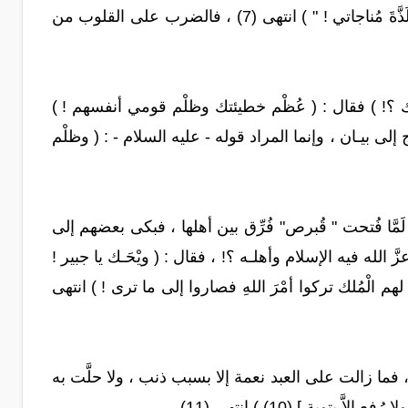
إلى نبي ذلك الزمان : ( قل لفلان : " كم عاقبتك ولَم تشعر ، ألَمْ أسلبك حلاوةَ ذِكْري وَلَذَّةَ مُناجاتي ! " ) انتهى (7) ، فالضرب على القلوب من
قومك ؟! ) فقال : ( عُظْم خطيئتك وظلْم قومي أنفسهم ! )
حتاج إلى بيـان ، وإنما المراد قوله - عليه السلام - : ( وظلْم
لَمَّا فُتحت " قُبرص" فُرِّق بين أهلها ، فبكى بعضهم إلى
 الله فيه الإسلام وأهلـه ؟! ، فقال : ( ويْحَـك يا جبير !
لهم الْمُلك تركوا أمْرَ اللهِ فصاروا إلى ما ترى ! ) انتهى
قَم ، فما زالت على العبد نعمة إلا بسبب ذنب ، ولا حلَّت به
ة ] (10) ) انتهى (11) .