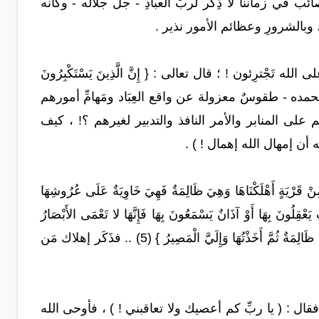
 في زماننا لا ذِكر لربِّ العبادِ - جلَّ جلاله - وكأنه
ر ، وبالشرورِ وعظائم الأمور نذير .
 تَجْترِئون ! ؛ قال تعالى : { إِنَّ الَّذِينَ يَسْتَكْبِرُونَ
لهِ الْمَلِك الْجَليلِ - سبحانه وبحمده - طقوسٌ معزولة عن واقع العِبَاد ومَهامِّ أمورهم
، وهل يرضى حُكَّام الدُّوَل بضرب أسمائهم على السِّكَّةِ (2) وذِكْرِهم على المنابر والأمر النافذ والتدبير لغيرهم ؟! ، كيف
لله أن إمهال الله إهمال ! ) .
َهْلَكْنَاهَا وَهِيَ ظَالِمَةٌ فَهِيَ خَاوِيَةٌ عَلَى عُرُوشِهَا
لَهُمْ قُلُوبٌ يَعْقِلُونَ بِهَا أَوْ آذَانٌ يَسْمَعُونَ بِهَا فَإِنَّهَا لا تَعْمَى الأَبْصَارُ
وَلَكِنْ تَعْمَى الْقُلُوبُ الَّتِي فِي الصُّدُورِ } (4) ، ثم قال : { وَكَأَيِّنْ مَنْ قَرْيَةٍ أَمْلَيْتُ لَهَا وَهِيَ ظَالِمَةٌ ثُمَّ أَخَذْتُهَا وَإِلَيَّ الْمَصِيرُ } (5) .. فذَكَر إهلاك مَن
فقال : ( يا ربِّ كم أعصيك ولا تعاقبني ! ) ، فأوحى الله