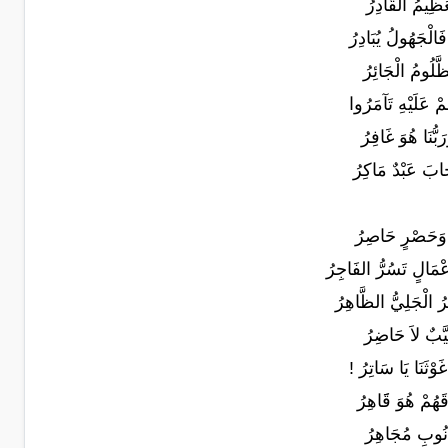
عَظِيمُ الْقَادِرُ
الْجَهُولُ يُبَادِرُ
َّلُومُ الْجَائِرُ
ْ عَلَيْهِ تَآمَرُوا
بُّنَا هُوَ غَافِرُ
خابَ عَبْدٌ مَاكِرُ
ٍّ وَحَصْرٍ حَاصِرُ
َالٍ تَسُرُّ الفَاجِرُ
رُ الْجَلِيُّ الظَّاهِرُ
يَّبٌ لاَ حَاضِرُ
هُمْ هُوَ قََاهِرُ
ُّنُوبِ مُجَاهِرُ