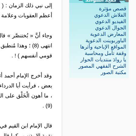
قصص مؤثرة
الفلاش الدعوي
أعظم العقوبات وعلامة ذلك 
الفيديو الدعوي
الجوال الدعوي
المعارض الدعوية
وجاء أنَّ « بُختنصَّر » 
الباوربوينت الدعوية
انتهى (8) ؛ وهذا م
المواقع الإباحية وأثرها
وقفة تأمل ومحاسبة
قومي أنفسهم ) ! .
يا روادَ منتديات الحوار
الشرح الفقهي المصور
مكتبة الصور
وقد أخرج الإمام أحمد أثرا
بعض ، فرأيت أبا الدرداء ج
، ما أهون الْخَلْق على الل
(9) .
قال الإمام ابن القيم في آث
نقمة إلا بذنب ، كما قال « عليّ