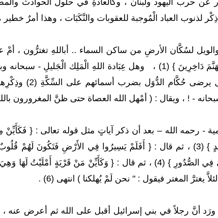
بار عن حرب اليهود ولبنان ، وكالعادةِ في حلول الحوادث والمصائب
 ذِكْر لذنوب العباد الْمُوجبة للعقوبات والنَّكَبَات ، وهذا أمرٌ خطي
الويل لسُكَّان الأرضِ من ساكن السماء .. أباللهِ تغترُّون ، أمْ على الله
عَنْ عِبَادَتِي سَيَدْخُلُونَ جَهَنَّمَ دَاخِرِينَ } (1) ، وهل عِبَادة ال
صغيرِها وكبيرِها ! 
لْكِ - سبحانه - ! ، ويقال : ( أمْهل الله العصاة حتى ظنَّ المغرورون با
حمه الله – بعد أن ذكر آياتٍ مثل قوله تعالى : { فَكَأَيِّنْ مِنْ قَرْيَةٍ أ
وَبِئْرٍ مُعَطَّلَةٍ وَقَصْرٍ مَشِيدٍ } (3) ، ثم قال : { أَفَلَمْ يَسِيرُوا فِي الأَرْضِ فَتَكُونَ 
لاَّ يغترَّ المغتر فيقول : " نحن لَمْ يُهلكنا ) انتهى (6) .
قد ورَد أنَّ رجلاً في بني إسرائيل أقبل على الله ثم أعرض عنه ، 