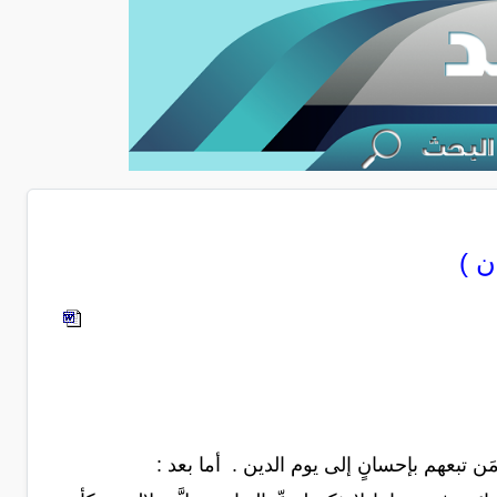
ن )
 تبعهم بإحسانٍ إلى يوم الدين . أما بعد :