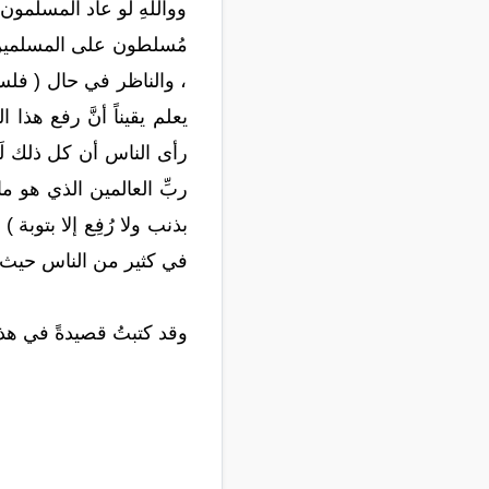
وواللهِ لو عاد المسلمون 
مُسلطون على المسلمين حي
، والناظر في حال ( فلسط
يعلم يقيناً أنَّ رفع ه
رأى الناس أن كل ذلك لَم ي
ربِّ العالمين الذي هو ما
بذنب ولا رُفِع إلا بتوبة 
في كثير من الناس حيث لا 
وقد كتبتُ قصيدةً في هذا