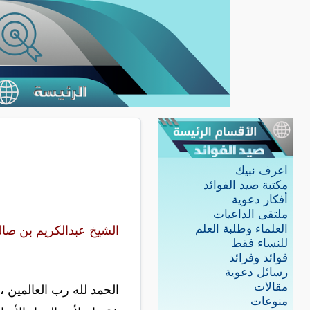
اعرف نبيك
مكتبة صيد الفوائد
أفكار دعوية
ملتقى الداعيات
العلماء وطلبة العلم
الشيخ عبدالكريم بن صال
للنساء فقط
فوائد وفرائد
رسائل دعوية
مقالات
الحمد لله رب العالمين ،
منوعات