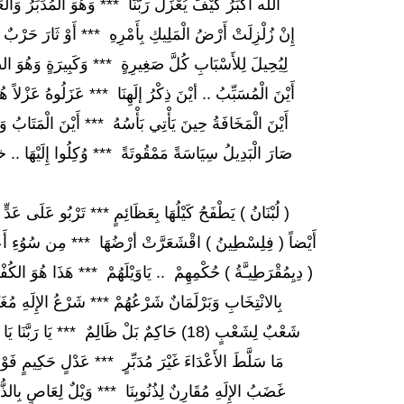
الله أَكْبَرُ كَيْفَ يُعْزَلُ رَبُّنَا *** وَهُوَ الْمُدَبِّرُ وَالْ
إِنْ زُلْزِلَتْ أَرْضُ الْمَلِيكِ بِأَمْرِهِ *** أَوْ ثَارَ حَرْبٌ فَ
لِيُحِيلَ لِلأَسْبَابِ كُلَّ صَغِيرِةٍ *** وَكَبِيرَةٍ وَهُوَ الظ
أَيْنَ الْمُسَبِّبُ .. أيْنَ ذِكْرُ إلَهِنَا *** عَزَلُوهُ عَزْلاً هُم
أَيْنَ الْمَخَافَةُ حِينَ يَأْتِي بَأْسُهُ *** أَيْنَ الْمَتَابُ وَرَ
صَارَ الْبَدِيلُ سِيَاسَةً مَمْقُوتَةً *** وُكِلُوا إِلَيْهَا .. 
( لُبْنَانُ ) يَطْفَحُ كَيْلُهَا بِعَظَائِمٍ *** تَرْبُو عَلَى عَد
أَيْضاً ( فِلِسْطِينُ ) اقْشَعَرَّتْ أرْضُهَا *** مِن سُوُءِ أَعْم
( دِيِمُقْرَطِيـَّةُ ) حُكْمِهِمْ .. يَاوَيْلَهُمْ *** هَذَا هُوَ الكُفْ
بِالانْتِخَابِ وَبَرْلَمَانٌ شَرْعُهُمْ *** شَرْعُ الإِلَهِ مُغَ
شَعْبٌ لِشَعْبٍ (18) حَاكِمٌ بَلْ ظَالِمٌ *** يَا رَبَّنَا يَا غَوْثَنَا يَا سَاتِرُ !
مَا سَلَّطَ الأَعْدَاءَ غَيْرَ مُدَبِّرٍ *** عَدْلٍ حَكِيمٍ فَوْقَ
غَضَبُ الإِلَهِ مُقَارِنٌ لِذُنُوبِنَا *** وَيْلٌ لِعَاصٍ بِالذ