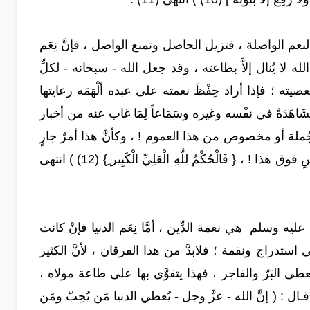
نعم الواصلة ، فتزيل الحاصل وتمنع الواصل ، فإنَّ نِعَم
له لا يُنال إلاَّ بطاعته ، وقد جعل الله - سبحانه - لكلِّ
عصيته ؛ فإذا أراد حِفْظَ نعمته على عبده ألْهَمَه رعايتها
شَاهَدَةً في نفْسه وغيره وسَمَاعاً لِمَا غاب عنه من أخبار
جُملة أو مخصوص من هذا العموم ! ، وكأنَّ هذا أمرٌ جارٍ
على الناس لا عليه ، وواصل إلى الخلق لا إليه فأيُّ جَهْلٍ أبلغ من هذا ! ، وأيُّ ظلمٍ للنفْسِ فوق هذا ! ، { فَالْحُكْمُ لِلَّهِ الْعَلِيِّ الْكَبِير ِ} (12) ) انتهى
يه وسلم هي نعمة الدِّين ، أمَّا نِعَم الدنيا فإنْ كانت
 استدراج ونقمة ؛ فلابدَّ من هذا الفرقان ، لأنَّ الكثير
ُعطى البَرّ والفاجر ، فهذا يتقوَّى بها على طاعة مولاه ،
 ( إنَّ الله - عزَّ وجل - يُعطي الدنيا مَن يُحِبّ ومَن