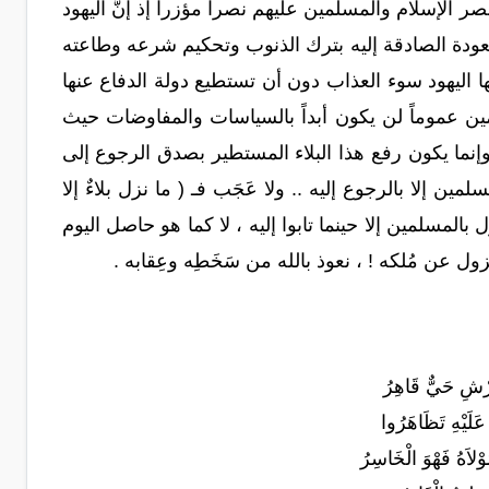
صر الإسلام والمسلمين عليهم نصراً مؤزراً إذ إنَّ اليهود
بالعودة الصادقة إليه بترك الذنوب وتحكيم شرعه وطاعته
ا اليهود سوء العذاب دون أن تستطيع دولة الدفاع عنها
ين عموماً لن يكون أبداً بالسياسات والمفاوضات حيث
 ! ، وإنما يكون رفع هذا البلاء المستطير بصدق الرجوع إلى
ن إلا بالرجوع إليه .. ولا عَجَب فـ ( ما نزل بلاءٌ إلا
 بالمسلمين إلا حينما تابوا إليه ، لا كما هو حاصل اليوم
ول عن مُلكه ! ، نعوذ بالله من سَخَطِه وعِقابه .
َرْشِ حَيٌّ قَاهِرُ
عَلَيْهِ تَظَاهَرُوا
اَهُ فَهْوَ الْخَاسِرُ