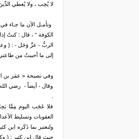
لا يُحِب ، ولا يُعطي الدِّينَ 
وتأمـل الآن ما جـاء في هذ
الكوفة " ، قال : كنتُ إذ
الربُّ - عزَّ وَجَل - : 
إلى ما أحببتُ من طاعتي ؛ 
وفي نصيحة « عمَر بن ال
وقال - أيضاً - رضي الله ع
.
فلا عَجَب اليوم مِمَّا يَ
العقوبات وتسليط الأعداء
ولنعتبر بما ذَكَره ابن 
حيث قال ابن كثير : ( وك