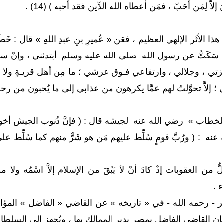
إلاَّ لِمَن أحَبّ ، فمَن أعطاه الله الدِّين فقد أحبه ) (14) .
ا الأثَر الإلهي العظيم ، فعَن « عُميرِ بنِ عبدِ اللهِ » قال : خ
ا سَكَتُّ عن رسول الله صلى الله عليه وسلم أبتدئني ، وإنْ سأل
( وعزتي ، وجلالي ، وارتفاعي فـوق عرشي ؛ ما مِن أهل قريـةٍ ولا ب
إلاَّ تحوَّلتُ لهم عمَّا يكرهون من عذابي إلى ما يُحبون من رحمتي )
خطاب » رضي الله عنه لجيشه قال : ( فإنَّ ذُنوب الجيش أخوف
نه : ( ورُبَّ قومٍ سُلِّط عليهم مَن هو شَرٌّ منهم كما سُلِّط عل
حِلُّ من العقوبات إذْ كادَ أنْ لاَ يَبْقَ من الإسلام إلاَّ اسْمُه
 .
كثير - رحمه الله - في « تاريخه » عن القاضي « الفاضل » المؤاز
ان القاضي الفاضل بمصر يدير الممالك بها ، ويُجهز إلى السلطا