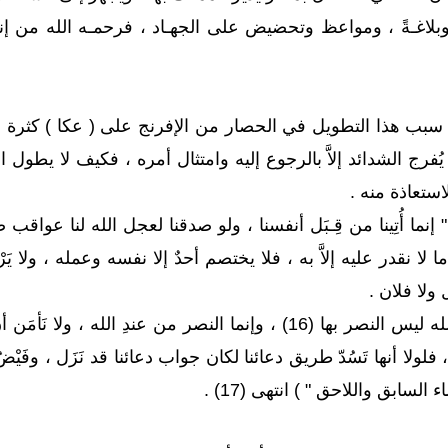
وبلاغـةً ، ومواعظ وتحضيض على الجهـاد ، فرحمـه الله من إ
سبب هذا التطويل في الحصار من الإفرنج على ( عكا ) كثرة الذنو
ا يُفرج الشدائد إلاَّ بالرجوع إليه وامتثال أمره ، فكيف لا ي
الاستعاذة منه .
 إنما أُتِينا من قِـبَل أنفسنا ، ولو صدقنا لعجل الله لنا عواقب صدقن
لا نقدر عليه إلاَّ به ، فلا يختصم أحدٌ إلا نفسه وعمله ، ولا يَرْج
لا فلان ‏.‏
فكلُّ هذه مشاغل عن الله ليس النصر بها (16) ، وإنما النصر من ع
 ، فلولا أنها تَسُدّ طريق دعائنا لكان جواب دعائنا قد نَزَل ، و
ء السابق واللاحق " ) انتهى (17) ‏.‏