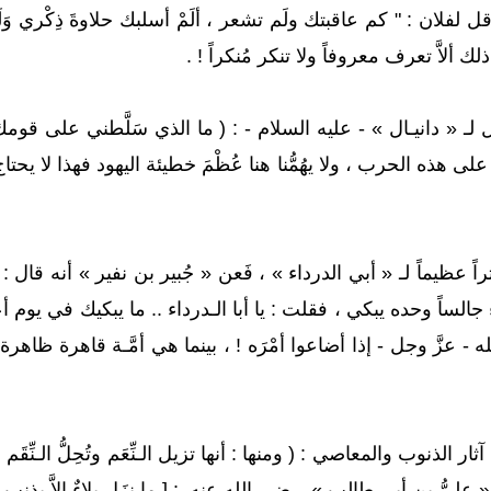
ألاَّ تعرف معروفاً ولا تنكر مُنكراً ! .
قال لـ « دانيـال » - عليه السلام - : ( ما الذي سَلَّطني على 
ُنطبق على هذه الحرب ، ولا يهُمُّنا هنا عُظْمَ خطيئة اليهود فهذا لا ي
ً عظيماً لـ « أبي الدرداء » ، فَعن « جُبير بن نفير » أنه قال : 
الساً وحده يبكي ، فقلت : يا أبا الـدرداء .. ما يبكيك في يوم أعزَّ
ه - عزَّ وجل - إذا أضاعوا أمْرَه ! ، بينما هي أمَّـة قاهرة ظاهرة 
ار الذنوب والمعاصي : ( ومنها : أنها تزيل الـنِّعَم وتُحِلُّ الـنِّ
ُ بن أبي طالب » رضي الله عنه : [ ما نزَل بلاءٌ إلاَّ بذنب ولا رُفِع إلاَّ بتوب