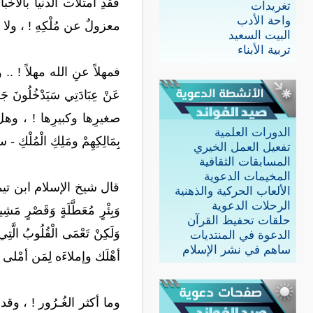
فقدِ امتلأت الدنيا بالأخ
تغريدات
واحة الأدب
معزولٌ عن مُلْكِهِ ! ، ولا
البيت السعيد
تربية الأبناء
فمهلاً عنِ الله مهلاً ! .. و
الدورات العلمية
بِمَالِكِهِمْ ومَلِكِ الْمُ
تفعيل العمل الخيري
المسابقات الثقافية
المخيمات الدعوية
قال شيخ الإسلام ابن تيمية - ر
الألعاب الحركية والذهنية
الرحلات الدعوية
حلقات تحفيظ القرآن
الدعوة في المنتديات
ساهم في نشر الإسلام
أهْلَك وإملاءَه لِمَن أمْلى لئ
وما أكثر الغُـرُور ! ، و