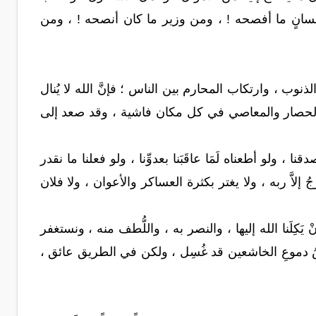
نسانٍ ما أفصحه ! ، ومن وزير ما كان أنصحه ! ، ومن
ب ، وارتكاب المحارم بين الناس ؛ فإنَّ الله لا يُنال
طول الحصار والمعاصي في كل مكان فاشية‏ ، وقد صعد إلى
ا ، ولو أطعناه لَمَا عاقَبَنا بعدوِّنا ، ولو فعلنا ما نقدر
ُ إلاَّ ربه ، ولا يغتر بكثرة العساكر والأعوان ، ولا فلان
ندِ الله ، ولا نَأمَن أنْ يَكِلَنا الله إليها ، والنصر به ، واللُّطف منه ، ونستغفر
فَيْضُ دموعِ الخاشعين قد غُسِل ، ولكن في الطريق عائق ،