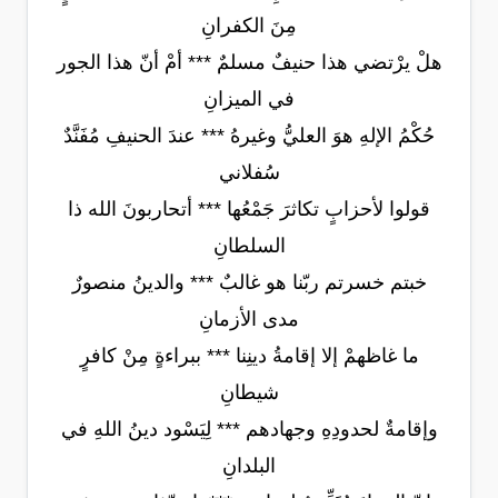
مِنَ الكفرانِ
هلْ يرْتضي هذا حنيفٌ مسلمٌ *** أمْ أنّ هذا الجور
في الميزانِ
حُكْمُ الإلهِ هوَ العليُّ وغيرهُ *** عندَ الحنيفِ مُفَنَّدٌ
سُفلاني
قولوا لأحزابٍ تكاثرَ جَمْعُها *** أتحاربونَ الله ذا
السلطانِ
خبتم خسرتم ربّنا هو غالبٌ *** والدينُ منصورٌ
مدى الأزمانِ
ما غاظهمْ إلا إقامةُ دينِنا *** ببراءةٍ مِنْ كافرٍ
شيطانِ
وإقامةٌ لحدودِهِ وجهادهم *** لِيَسْود دينُ اللهِ في
البلدانِ