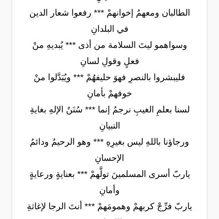
الطالبان ومعهمُ إخوانهمْ *** رفعوا شعار الدين
في البلدانِ
وسواهمو ليتَ السلامة من أذى *** يُبديهِ منْ
فعلٍ وقولِ لسانِ
فليبشروا بالنصرِ فهوَ حليفهُمْ *** ويُبَدَّلوا منْ
خوفهمْ بأمانِ
لسنا بعلمِ الغيبِ نرجمُ إنما *** سُنَنُ الإلهِ بغايةِ
التبيانِ
ورجاؤنا باللهِ ليس بغيرِهِ *** وهو الرحيمُ ودائمُ
الإحسانِ
ياربّ أسرى المسلمينَ تولَّهمْ *** بعنايةٍ ورعايةٍ
وأمانِ
ياربّ فرِّجْ كربهمْ وهمومَهمْ *** أنتَ الرجا لإغاثةِ