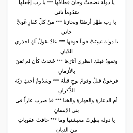
يا دولة نضجتْ وحانَ قِطافُها *** يا رب إجْعلها
سَدُوماً ثاني
يا رب طهِّر أرضَنَا وبحارَنا *** منْ كلِّ كفارٍ غَويٍّ
جاني
يا دولة نَسِيَتْ قوياً فوقها *** عادٌ تقولُ لَكِ احذري
الدّيانِ
وثمودُ قبلكِ انظري آثارَها *** خَمَدَتْ كأن لم تَغنَ
بالأزمانِ
فرعونُ قبلُ وقومُ نوحٍ قبلَهُ *** وسَدُومُ أختكِ رَبّة
الذُّكرانِ
أم الدعارةِ والعهارةِ والخنا *** قدْ صرتِ عاراً في
بني الإنسانِ
يا دولة بطِرتْ معيشتها وما *** خافتْ عقوباتٍ
من الديانِ