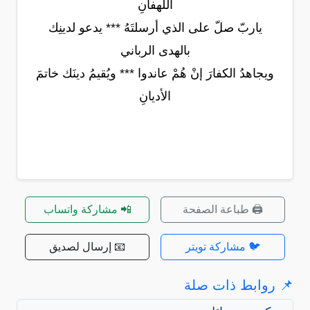
اللهفانِ
ياربّ صلّ على الذي أرسلتَهُ *** يدعو لدينِك
بالهدى الرباني
ويجاهدُ الكفارَ إنْ هُمْ عاندوا *** ويُقيمُ دينَك خاتمَ
الأديانِ
🖨️ طباعة الصفحة
📲 مشاركة واتساب
🐦 مشاركة تويتر
📧 إرسال لصديق
📌 روابط ذات صلة