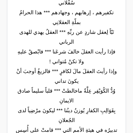
سُفْلاني
تكفيرهم ، إرهابهم ، وجهادهم *** هذا الحرامُ
بملّةِ العقلانِي
تَبّاً لِعقل شاردٍ عن ربِّهِ *** العقلُ يهدي للهدى
الرباني
فإذا رأيت العقلَ خالفَ شرعَنا *** فابْصقْ عليهِ
ولا تكنْ مُتواني !
وإذا رأيتَ العقلَ مالَ لكافرٍ *** فالزيغُ أوجبَ أنْ
يكونَ تداني
وُدُّ الكُوَيْفِر عِلَّةٌ ماخالطتْ *** قلباً سليماً صادق
الايمانِ
بِقَوَالِبِ الكفارِ يُوزنُ دينُنا *** ليكونَ مرْضِياً لدى
الجُعلانِ
تدبيرُه في هيئةِ الأممِ التي *** قامتْ على أُسِسٍ