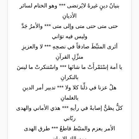
بنيانُ دينٍ غيرهُ لايُرتضى *** وهو الختام لسائر
الأديانِ
حتى متى حتى متى وإلى متى *** والأمرُ جَدَّ
وليس فيه توَاني
أتَرى المثبِّطَ صادقاً في نصحِهِ *** لا والعزيزِ
منزِّلِ القرآنِ
يا أمة إسْتَمْرأَتْ ما شانَها *** واسْتنكرتْ ما ليسَ
بالنكرانِ
هلْ عزنا في ذلِّنا كلا ولا *** تدبير أمر الدينِ
بالغلمانِ
كلٌّ يظنُّ إصابةً في رأيهِ *** هذي الأماني والهدى
ربّاني
الأمر يعزم والمثبّط قاطعٌ *** طرق الهدى
ومسالك الإيمانِ