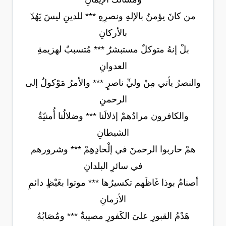
من كانَ يؤمنُ بالإلهِ ونصرِهِ *** للدينِ ليسَ يَهُدّ
بالأركانِ
بلْ إنهُ متوكلٌ مستبشرٌ *** مُتسببٌ لهزيمةِ
العدوانِ
والنصرُ يأتي مِنْ وليٍّ ناصرٍ *** والأمرُ مَوْكولٌ إلى
الرحمنِ
والكافرون مرادُهمْ إذلالَنا *** وضلالُنا أُمنيّةُ
الشيطانِ
همْ حاربوا الرحمنَ في إلْحادِهِمْ *** وشرورهم
في سائرِ البلدانِ
أصنامُ بوذا غَاظَهم تكسيرُها *** موتوا بغَيْظٍ دائمِ
الأزمانِ
هَدْمُ القبورِ علىَ الكَفورِ مصيبةٌ *** ومُصَابُهُ