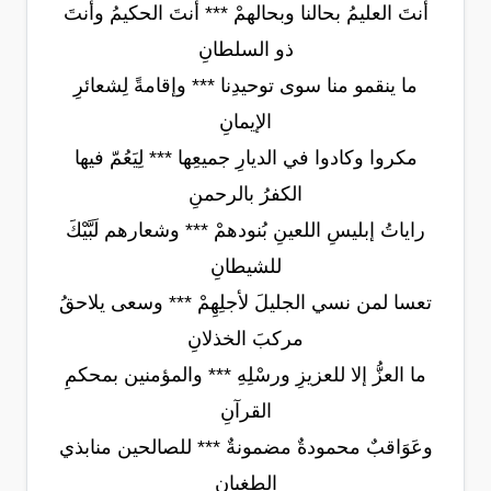
أنتَ العليمُ بحالنا وبحالهمْ *** أنتَ الحكيمُ وأنتَ
ذو السلطانِ
ما ينقمو منا سوى توحيدِنا *** وإقامةً لِشعائرِ
الإيمانِ
مكروا وكادوا في الديارِ جميعِها *** لِيَعُمّ فيها
الكفرُ بالرحمنِ
راياتُ إبليسِ اللعينِ بُنودهمْ *** وشعارهم لَبَّيْكَ
للشيطانِ
تعسا لمن نسي الجليلَ لأجلِهِمْ *** وسعى يلاحقُ
مركبَ الخذلانِ
ما العزُّ إلا للعزيزِ ورسْلِهِ *** والمؤمنين بمحكمِ
القرآنِ
وعَوَاقبٌ محمودةٌ مضمونةٌ *** للصالحين منابذي
الطغيانِ