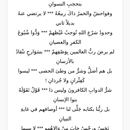
بتحجبِ النسوانِ
وفواحشٌ والخمرُ ذاكَ ربيعُهُ *** لا يرتضي عنهُ
بديلاً ثاني
وحدودُ شرْعِ اللهِ تُوجبُ غَيْظهمْ *** وَدُّوا شُيُوعَ
الكفرِ والعصيانِ
لم يرضَ ربُّ العالمين بِوَصْفِهمْ *** بسَوَارحٍ تنْقادُ
بالأرسانِ
بل هم أضلُّ وشرُّ من وطئ الحصى *** ليسوا
كَفِئْرانٍ ولا جُرذانِ !
شرُّ الدوابِ الكافرونَ وليس ذا *** قَوْلٌ تَقَوّلَهُ
بنوا الإنسانِ
بل ربُّنا بكتابه جَلَّى لنا *** أوصافهم في غايةِ
التبيانِ
نَجَسٌ ورِجْسٌ خابَ منْ وَالاهُمو *** لا سيما