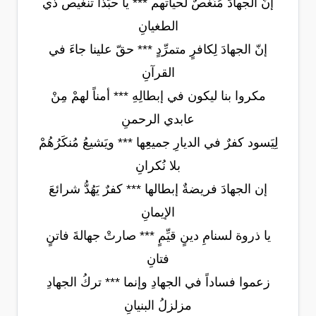
إنّ الجهادَ مُنَغِّصٌ لحياتهم *** يا حبّذا تنغيص ذي
الطغيانِ
إنّ الجهادَ لِكافرٍ متمرِّدٍ *** حقّ علينا جاءَ في
القرآنِ
مكروا بنا ليكون في إبطالِهِ *** أمناً لهمْ مِنْ
عابدي الرحمنِ
لِيَسود كفرٌ في الديارِ جميعِها *** ويَشيعُ مُنكَرُهُمْ
بلا نُكرانِ
إن الجهادَ فريضةٌ إبطالها *** كفرٌ يَهُدُّ شرائعَ
الإيمانِ
يا ذروة لسنامِ دينٍ قيِّمٍ *** صارتْ جهالةَ فاتنٍ
فتانِ
زعموا فساداً في الجهادِ وإنما *** تركُ الجهادِ
مزلزلُ البنيانِ