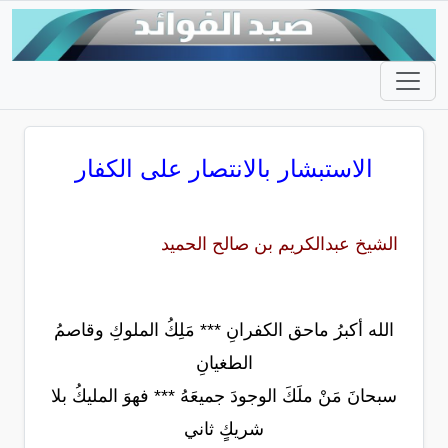
الاستبشار بالانتصار على الكفار
الشيخ عبدالكريم بن صالح الحميد
الله أكبرُ ماحق الكفرانِ *** مَلِكُ الملوكِ وقاصمُ
الطغيانِ
سبحانَ مَنْ ملَكَ الوجودَ جميعَهُ *** فهوَ المليكُ بلا
شريكٍ ثاني