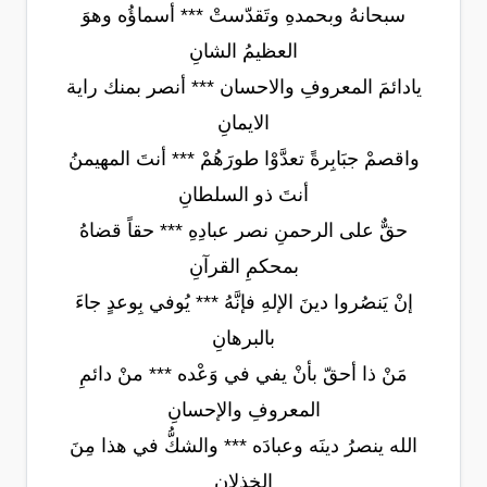
سبحانهُ وبحمدهِ وتَقدّستْ *** أسماؤُه وهوَ
العظيمُ الشانِ
يادائمَ المعروفِ والاحسان *** أنصر بمنك راية
الايمانِ
واقصمْ جبَابِرةً تعدَّوْا طورَهُمْ *** أنتَ المهيمنُ
أنتَ ذو السلطانِ
حقٌّ على الرحمنِ نصر عبادِهِ *** حقاً قضاهُ
بمحكمِ القرآنِ
إنْ يَنصُروا دينَ الإلهِ فإنَّهُ *** يُوفي بِوعدٍ جاءَ
بالبرهانِ
مَنْ ذا أحقّ بأنْ يفي في وَعْده *** منْ دائمِ
المعروفِ والإحسانِ
الله ينصرُ دينَه وعبادَه *** والشكُّ في هذا مِنَ
الخذلانِ