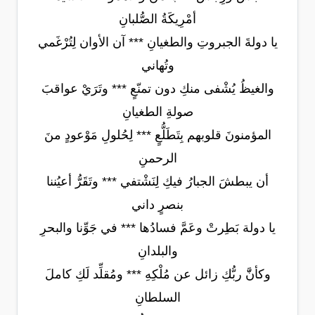
أمْرِيكَةُ الصُّلبانِ
يا دولةَ الجبروتِ والطغيانِ *** آن الأوان لِتُرْغَمي
وتُهاني
والغيظُ يُشْفى منكِ دون تمنّعٍ *** وتَرَيْ عواقبَ
صولةِ الطغيانِ
المؤمنونَ قلوبهم بِتَطَلُّعٍ *** لِحُلولِ مَوْعودٍ منَ
الرحمنِ
أن يبطشَ الجبارُ فيكِ لِنَشْتفي *** وتَقَرُّ أعيُننا
بنصرٍ داني
يا دولة بَطِرتْ وعَمَّ فسادُها *** في جَوِّنا والبحرِ
والبلدانِ
وكأنَّّ ربُّكِ زائل عن مُلْكِهِ *** ومُقلِّد لَكِ كاملَ
السلطانِ