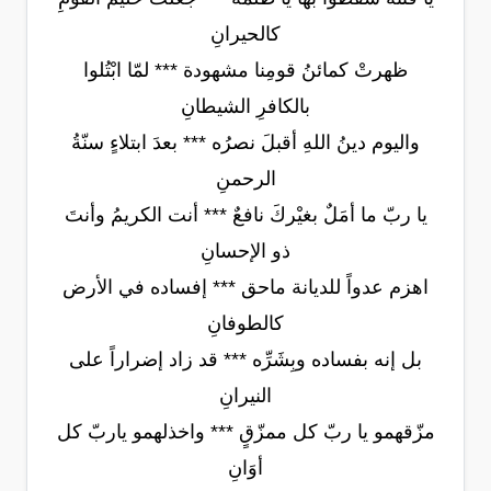
كالحيرانِ
ظهرتْ كمائنُ قومِنا مشهودة *** لمّا ابْتُلوا
بالكافرِ الشيطانِ
واليوم دينُ اللهِ أقبلَ نصرُه *** بعدَ ابتلاءٍ سنّةُ
الرحمنِ
يا ربّ ما أمَلٌ بغيْركَ نافعٌ *** أنت الكريمُ وأنتَ
ذو الإحسانِ
اهزم عدواً للديانة ماحق *** إفساده في الأرض
كالطوفانِ
بل إنه بفساده وبِشَرِّه *** قد زاد إضراراً على
النيرانِ
مزّقهمو يا ربّ كل ممزّقٍ *** واخذلهمو ياربّ كل
أوَانِ