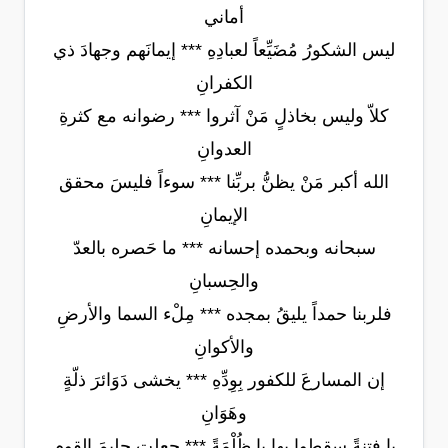
أماني
ليس الشكورُ مُضَيِّعاً لعبادِهِ *** إيمانَهم وجهادَ ذي
الكفرانِ
كلاّ وليس بخاذلٍ مَنْ آثروا *** رضوانه مع كثرةِ
العدوانِ
الله أكبر مَنْ يظنُّ بربِّنا *** سوءاً فليسَ محقق
الإيمانِ
سبحانه وبحمده إحسانه *** ما حَصره بالعدّ
والحِسبانِ
فلربنا حمداً يليقُ بمجده *** مِلْء السما والأرضِ
والأكوانِ
إن المسارعَ للكفور بِوِدِّهِ *** يخشى دَوَائرَ ذلّةٍ
وهَوَانِ
يا فتنةً سقطوا بها يا ظُلْمَةً *** جعلت حليمَ القومِ