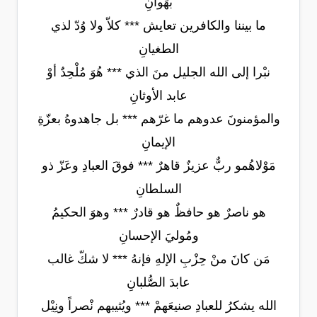
بهَوانِ
ما بيننا والكافرين تعايش *** كلاّ ولا وُدّ لذي
الطغيانِ
نبْرا إلى الله الجليل منَ الذي *** هُوَ مُلْحِدٌ أوْ
عابد الأوثانِ
والمؤمنونَ عدوهم ما غرّهم *** بل جاهدوهُ بعزّةِ
الإيمانِ
مَوْلاهُمو ربٌّ عزيزٌ قاهرٌ *** فوقَ العبادِ وعَزّ ذو
السلطانِ
هو ناصرٌ هو حافظٌ هو قادرٌ *** وهوَ الحكيمُ
ومُوليَ الإحسانِ
مَن كانَ منْ حِزْبِ الإلهِ فإنهُ *** لا شكّ غالب
عابدَ الصُّلبانِ
الله يشكرُ للعبادِ صنيعَهمْ *** ويُثيبهم نْصراً ونِيْل