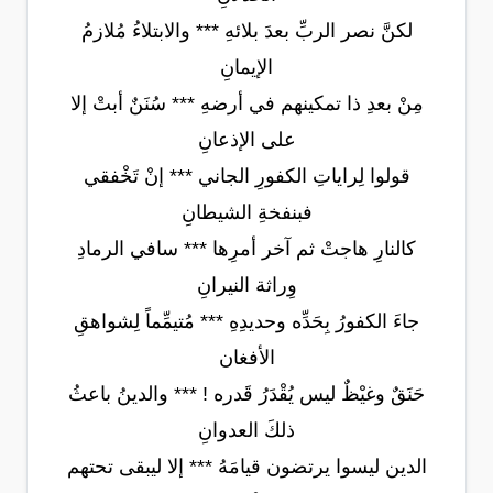
لكنَّ نصر الربِّ بعدَ بلائهِ *** والابتلاءُ مُلازمُ
الإيمانِ
مِنْ بعدِ ذا تمكينهم في أرضهِ *** سُنَنٌ أبتْ إلا
على الإذعانِ
قولوا لِراياتِ الكفورِ الجاني *** إنْ تَخْفقي
فبنفخةِ الشيطانِ
كالنارِ هاجتْ ثم آخر أمرِها *** سافي الرمادِ
وِراثة النيرانِ
جاءَ الكفورُ بِحَدِّه وحديدِهِ *** مُتيمِّماً لِشواهقِ
الأفغان
حَنَقٌ وغيْظٌ ليس يُقْدَرُ قَدره ! *** والدينُ باعثُ
ذلكَ العدوانِ
الدين ليسوا يرتضون قيامَهُ *** إلا ليبقى تحتهم