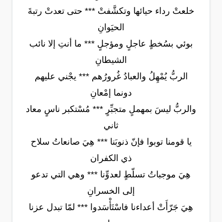
خلعتْ رداء حيائها وتكشَّفتْ *** حتى تعدتْ رتبةَ
الحيَوانِ
بوئي بسُخطٍ عاجلٍ ومؤجلٍ *** ما أنتِ إلا نائب
الشيطانِ
الربُّ يُمْهِلُ والعبادُ غُرورُهم *** يجْني عليهم
دونما إمْعانِ
والربُّ ليسَ بمهملٍ متجبِّرٍ *** مُسْتكبر ناسٍ معاد
ثاني
يا قومنا توبوا فإنّ ذنوبَنا *** هِيَ صانعاتُ سلاح
ذي الكفران
هِيَ موجباتُ تسلّطٍ لعدوِّنا *** وهي التي تدعو
إلى الخسرانِ
هِيَ جَرّأَتْ أعداءنا فاسْتَأْسَدوا *** لمّا تبدل عزنا