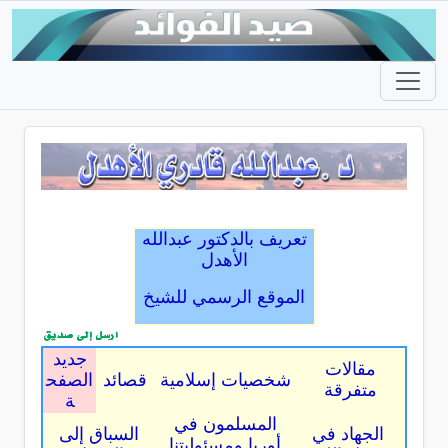
تعريف بالدكتور عبدالله
الأهدل
الموقع الرسمي للشيخ
جديد
مقالات
شخصيات إسلامية
قصائد
الصفح
متفرقة
ة
المسلمون في
الجهاد في
السباق إلى
أوربا ومسئوليتنا