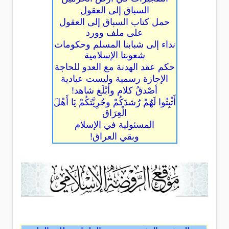
السباق إلى العقول
حمل كتاب السباق إلى العقول
على ملف وورد
نداء إلى شبابنا المسلم وحكومات
شعوبنا الإسلامية
حكم عقد الهدنة مع العدو للحاجة
الإجازة رسمية وليست عبادية
أصْدقُ كلام وأبْلَغ شاهد!
أَثْبِتُوا لَهُمْ رُشدَكُمْ وحُرِيَّتَكُمْ يَا أَهْلَ
الْعِرَاق
المسئولية في الإسلام
وبقي العراق!