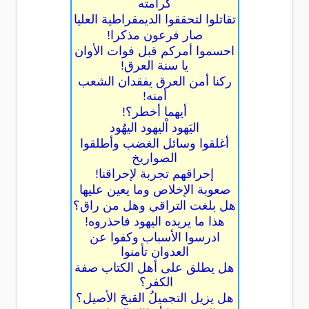
كرامته
تقاتلوا لتحققوا الديمقراطية العليا
صار فرعون مذكرا!
احسموا أمركم قبل فوات الأوان
يا سنة العرق!
ركنا أمن العرق يفقدان الشعب
أمنه!
أيهما أخطر؟!
اليَهود اْليهود اليهُود
أغلقوا وسائل الغضب وأطلقوا
الصواريخ
إحراقهم تجربة لإحراقنا!
صعوبة الإخلاص وما يعين عليها
هل بلغت التراقي وهل من راق؟
هذا ما يريده اليهود فاحذروه!
ادرسوا الأسباب وكفوا عن
العدوان تأمنوا
هل يطلق على أهل الكتاب صفة
الكفر؟
هل يزيل التجميلُ القبحَ الأصيل؟