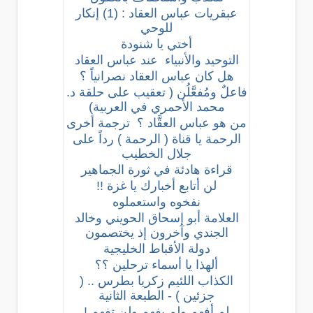
عبقريات عباس العقاد : (1) إنكار
للوحي
أختي يا شنودة
التوحيد والأنبياء عند عباس العقاد
هل كان عباس العقاد نصرانياً ؟
فاعلٌ ومُفعَّلُن ( تعقيب على حلقة د.
محمد الأحمري في العربية)
من هو عباس العقَّاد ؟ ترجمة أخرى
الرحمة يا قناة ( الرحمة ) رداً على
جلال الخطيب
قراءة هادئة في ثورة الجماهير
لن أتابع أخبارك يا غزة !!
نفخوه واستعملوه
العلامة أبو إسحاق الحويني وخالد
الجندي وآخرون إذ يختصمون
دولة الأقباط الخليجية
ألهذا يا أسماء ترحلين ؟؟
الكذاب اللئيم زكريا بطرس .. (
جزئين ) - الطبعة الثانية
لم أفهم ولم يفهم ولن تفهم !