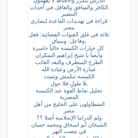
الدرس يتكرر والأقباط لا يفهمون
الكافر والمنافق والغافل في أحداث
التنصير
قراءة في تهديدات القاعدة لنصارى
مصر
ثلاثة في غلق القنوات الفضائية: فعل
،وفاعل، وسياق
كل خيارات الكنيسة حالياً خاسرة
وأيضاً يا شيخ إبراهيم السكران
الطرح المتطرف والبعد الغائب
عمارة الأرض وعبادة الله
الكنيسة تنكمش وتتمدد
بلا طولٍ فلا حول
تحليل نقاط القوة عند الكنيسة
المصرية
المتطاولون على الخليج من أهل
مصر
ولم الدراما الإسلامية أصلا ؟؟
الشيخان أبو اسحاق ومحمد حسان
في مصب النهر