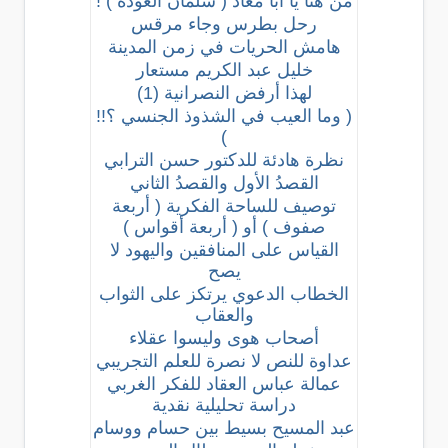
من هنا يا أبا معاذ ( سلمان العودة ) !
رحل بطرس وجاء مرقس
هامش الحريات في زمن المدينة
خليل عبد الكريم مستعار
لهذا أرفض النصرانية (1)
( وما العيب في الشذوذ الجنسي ؟!!
)
نظرة هادئة للدكتور حسن الترابي
القصدُ الأول والقصدُ الثاني
توصيف للساحة الفكرية ( أربعة
صفوف ) أو ( أربعة أقواس )
القياس على المنافقين واليهود لا
يصح
الخطاب الدعوي يرتكز على الثواب
والعقاب
أصحاب هوى وليسوا عقلاء
عداوة للنص لا نصرة للعلم التجريبي
عمالة عباس العقاد للفكر الغربي
دراسة تحليلية نقدية
عبد المسيح بسيط بين حسام ووسام