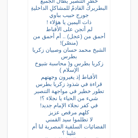
خطر التنصير يطال الجميع
البطريركُ القادمُ للمشاكلِ الداخليةِ
جورج حبيب بباوي
ذات اليمين يا هؤلاء !
لم أتجن على الأقباط
أحمق من (عجل) .. أم أحمق من
(منصّر)!
الشيخ محمد حسان وصبيان زكريا
بطرس
زكريا بطرس و( محاسبة شيوخ
الإسلام )
الأقباط إذ يغيرون وجهتهم
قراءة في شذوذ زكريا بطرس
تطور خطير في مواجهة التنصير
شيء من الحياء يا نجلاء ؟!
في كفر نجلاء الإمام جديد!
كلهم مرقص عزيز
لا تظلموا سيد القمني
الفضائيات السلفية المصرية لنا أم
علينا ؟