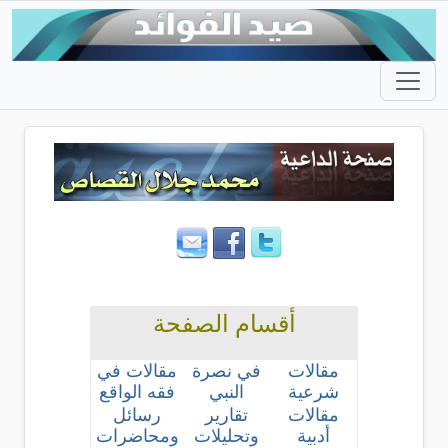
أقسام الصفحة
مقالات
في نصرة
مقالات في
شرعية
النبي
فقه الواقع
مقالات
تقارير
رسائل
أدبية
وتحليلات
ومحاضرات