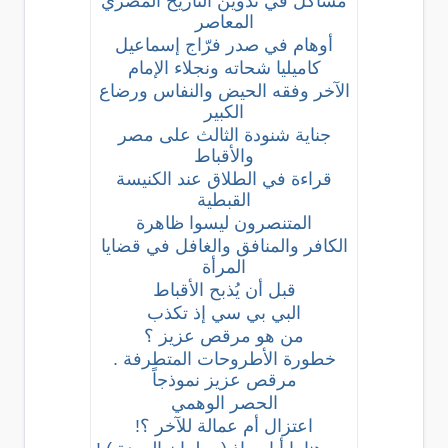
مشاكل في تدوين التاريخ المصري
المعاصر
أوهام في صدر فرّاج إسماعيل
كاميليا شحاته ونجلاء الإمام
الآخر وفقه الحيض والنفاس ورضاع
الكبير
جناية شنودة الثالث على مصر
والأقباط
قراءة في الطلاق عند الكنيسة
القبطية
المتنصرون ليسوا ظاهرة
الكافر والمنافق والغافل في قضايا
المرأة
قبل أن يُذبح الأقباط
البي بي سي إذ تكذب
من هو مرقص عزيز ؟
خطورة الأطروحات المتطرفة .
مرقص عزيز نموذجاً
الحصر الوهمي
اعتزال أم عمالة للآخر ؟!