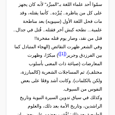
سمّوا أحد علماء اللغة بـ"المبرِّد" لأنه كان يجهز
على كل من يناظره.. يُبرِّده.. كأنما يقتله، وقد
مات فحل اللغة الأول (سيبويه) بعد مناطحة
علمية... نطحه كبش آخر فقتله
.
. قُتل في جدال..
قتل من نقد، وصار يوم قتله مفخرة!!
وفي الشعر ظهرت النقائض (الهجاء المتبادل كما
)
[1]
(
بين الفرزدق وجرير
) مبكرًا، وظهرت
المعارضات (صياغة ذات المعنى بأسلوب
مختلف)، ثم المساجلات الشعرية (كالمبارزة،
ولكن بالكلمات). وكانت أشد وقعًا على بعض
النفوس من السيوف.
وكذلك في سياق تدوين السيرة النبوية وتاريخ
الراشدين، وتاريخ الأمة بعد ذلك، والعلوم
الطبيعية بعد ذلك: يُعِّقب بعضهم على بعض، إن