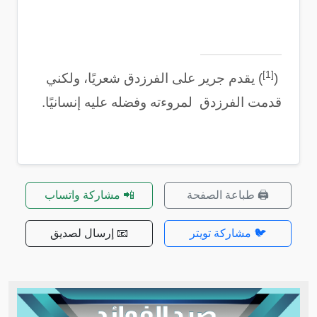
[1]
)
(
يقدم جرير على الفرزدق شعريًا، ولكني
قدمت الفرزدق لمروءته وفضله عليه إنسانيًا.
🖨️ طباعة الصفحة
📲 مشاركة واتساب
🐦 مشاركة تويتر
📧 إرسال لصديق