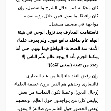
كان محبًا له فمن خلال الشرح والتفصيل، وإن
كان رافضًا لما يقول فمن خلال رؤية نقدية
مواجهة في مصنف مستقل.
فاستقامت المعارف بعد نزول الوحي في هيئة
اتجاه عام بداخله تدافع قوي، ولم يعرف علماء
الأمة- منذ الصحابة- التواطؤ فيما بينهم. حتى أننا
يمكننا الجزم بأنه لا يوجد عالم علّم الناس إلا
وتجد من تتبعه (بمعنى نَقَدَهُ)
!
وإن رفض النقد جاء إلينا من عند النصارى..
فالنصارى وحدهم هم الذين يرون عصمة العلماء
(رجال الدين).
وعمليًا تكون
القداسة من بعض
(وليس كل) من يتواجدون حول العالِم، وبعضهم
(بعض الحضور حول العالم من طلابه) لا يتفق..