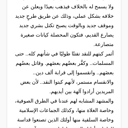
ولا يسمح له بالخلاف فيذهب بعيدًا ويعلن عن
خلافه بشكل عملي، وذلك عن طريق طرحٍ جديد
وموقف جديد وبالوقت يصبح تكتل بشري جديد
يصارع القديم، فتكون المحصلة كيانات صغيرة
متصارعة.
أثمر كبتهم للنقد تفتتًا طوليًا في شأنهم كله.. حتى
المسلمات.. وكفَّر بعضُهم بعضَهم. وقاتل بعضُهم
بعضَهم.. وانقسموا إلى قرابة ألف دين..
والانقسام مستمر، لأنهم كبتوا النقد.. لأن بعض
المريدين أرادوا آلهة بين أيديهم.
والمشهد المشابه لهم عندنا في الطرق الصوفية،
وخاصة الغلاة منها، وكذلك الجماعات الإسلامية
وخاصة السلفية منها أولئك الذين تصنعوا قداسة