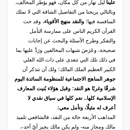
علينا
ليل نهار من كل مكان، فهو يؤطر المخالف،
وبالتالي يريحنا من التفاصيل الشاقة التي لا نملك
المنافسة فيها؛
والنقد منهج الأقوياء
، وقد حث
القرآن الكريم الناس على ممارسة التأمل
والتفكر وطرح الأسئلة والبحث عن إجابات
صحيحة، وعَرَضَ شبهات المخالفين ورَدَّ عليها بما
في ذلك تلك التي تتعدى على ذات الله العلي
الكبير العظيم الملك المالك؛ ولك أن تتذكر أن
جوهر المناهج الاجتماعية للمنظومة السائدة اليوم
شرقًا وغربًا هو النقد
؛
وقبل هؤلاء بُنيت المعارف
الإسلامية كلها.. نعم كلها في سياق نقدي لا
أعرف له مثيلًا، وتأمل معي:
المذاهب الأربعة حالة من النقد، فالشافعي
تلميذ
مالك ومجاز منه- ولم يكن مالك يجيز أيّ أحد-،