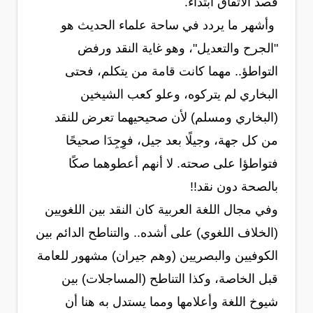
قصد الاتفاق ابتداءً.
وأشهر ما يردد في ساحة علماء الحديث هو
"الجرح والتعديل"، وهو غاية النقد ورفض
التواطؤ.. مهما كانت قامة من يتكلم
، فحتى
البخاري لم يتركوه، وعلو كعب الشيخين
(البخاري ومسلم) لأن صحيحيهما تعرض للنقد
من كل جهة، وجيلًا بعد جيل، فوِجِدَا صحيحًا
فتواطؤا على صحته. لا أنهم أعطوهما صكًا
بالصحة دون نقد!!
وفي مجال اللغة العربية كان النقد بين اللغويين
(الخلاف اللغوي) على أشده.. والتناطح الدائم بين
الكوفيين والبصريين (وهم جيران) مشهور للعامة
قبل الخاصة، وكذا التناطح (المساجلات) بين
شيوخ اللغة وأعلامها ومما يستدل به هنا أن