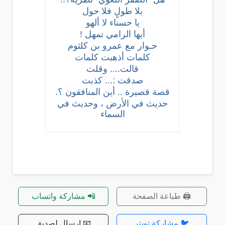
بلا طولٍ فلا حول
يا حسناء لا ألهو
أيها الرامي تمهل !
حـوار مع عمرو بن كلثوم
كلمات أذهبت كلمات
قالت.... وقلت
صدقت :... كذبت
قصة قصيرة .. أين المنافقون ؟.
حديث في الأرض ، وحديث في
السماء
🖨️ طباعة الصفحة
📲 مشاركة واتساب
🐦 مشاركة تويتر
📧 إرسال لصديق