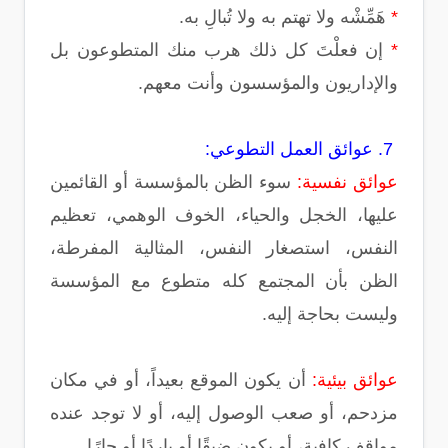
*
هَمِّشْه ولا تهتم به ولا تُبالِ به.
*
إن فعلْتَ كل ذلك هرب منك المتطوعون بل
والإداريون والمؤسسون وأنت معهم.
7. عوائق العمل التطوعي:
عوائق نفسية:
سوء الظن بالمؤسسة أو القائمين
عليها، الخجل والحياء، الخوف الوهمي، تعظيم
النفس، استصغار النفس، المثالية المفرطة،
الظن بأن المجتمع كله متطوع مع المؤسسة
وليست بحاجة إليه.
عوائق بيئية:
أن يكون الموقع بعيداً، أو في مكان
مزدحم، أو صعب الوصول إليه، أو لا توجد عنده
مواقف كافية، أو يكون ضيقًا أو باردًا أو حارًا.