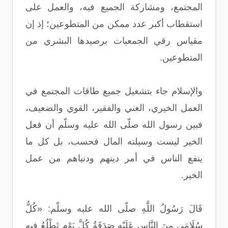
المجتمع، ومشاركة الجميع فيه، والعمل على
استقطاب أكبر عدد ممكن من المتطوعين؛ إذ إن
مقياس رقي الجمعيات برصيدها البشري من
المتطوعين.
والإسلام جاء بتشغيل جميع طاقات المجتمع في
العمل الخيري، الغني والفقير، القوي والضعيف،
فبين رسول الله صلّى الله عليه وسلّم أن فعل
الخير ليست وسيلته المال فحسب، بل كل ما
ينفع الناس في أمر دينهم ودنياهم من عمل
الخير.
قَالَ رَسُولُ اللَّهِ صلّى الله عليه وسلّم: «كُلُّ
سُلَامَى مِنَ النَّاسِ عَلَيْهِ صَدَقَةٌ كُلَّ يَوْمٍ تَطْلُعُ فِيهِ