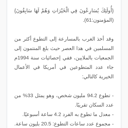
{أُولَئِكَ يُسَارِعُونَ فِي الْخَيْرَاتِ وَهُمْ لَهَا سَابِقُونَ}
(المؤمنون:61).
وقد أخذ الغرب بالمسارعة إلى التطوع أكثر من
المسلمين في هذا العصر حيث بلغ المنتمون إلى
الجمعيات بالملايين، ففي إحصائيات سنة 1994م
جاء عدد المتطوعين في أمريكا في الأعمال
الخيرية كالتالي:
- تطوع 94.2 مليون شخص، وهو يمثل 33% من
عدد السكان تقريبًا.
- معدل ما تطوع به الفرد 4.2 ساعة أسبوعيًا.
- مجموع عدد ساعات التطوع: 20.5 بليون ساعة.