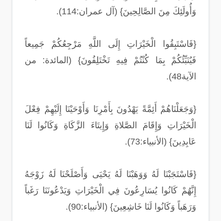
وَأُولَئِكَ مِنَ الصَّالِحِينَ} (آل عمران:114).
{فَاسْتَبِقُوا الْخَيْرَاتِ إِلَى اللَّهِ مَرْجِعُكُمْ جَمِيعاً
فَيُنَبِّئُكُمْ بِمَا كُنْتُمْ فِيهِ تَخْتَلِفُونَ} (المائدة: من
الآية48).
{وَجَعَلْنَاهُمْ أَئِمَّةً يَهْدُونَ بِأَمْرِنَا وَأَوْحَيْنَا إِلَيْهِمْ فِعْلَ
الْخَيْرَاتِ وَإِقَامَ الصَّلاةِ وَإِيتَاءَ الزَّكَاةِ وَكَانُوا لَنَا
عَابِدِينَ} (الأنبياء:73).
{فَاسْتَجَبْنَا لَهُ وَوَهَبْنَا لَهُ يَحْيَى وَأَصْلَحْنَا لَهُ زَوْجَهُ
إِنَّهُمْ كَانُوا يُسَارِعُونَ فِي الْخَيْرَاتِ وَيَدْعُونَنَا رَغَباً
وَرَهَباً وَكَانُوا لَنَا خَاشِعِينَ} (الأنبياء:90).