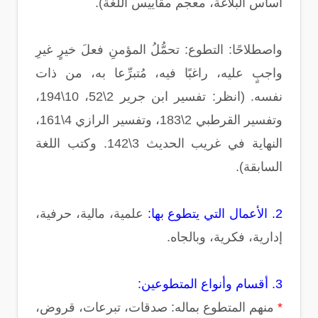
أساس البلاغة، معجم مقاييس اللغة).
واصطلاحًا: التطوع: تحمُّلُ المؤمنِ فعلَ خيرٍ غيرِ
واجبٍ عليه، راغبًا فيه، مُتبرِّعا به، من ذات
نفسه. (انظر: تفسير ابن جرير 2\52، 10\194،
وتفسير القرطبي 2\183، وتفسير الرازي 4\161،
النهاية في غريب الحديث 3\142. وكتب اللغة
السابقة).
2. الأعمال التي يتطوع بها:
علمية، مالية، حرفية،
إدارية، فكرية، وبالجاه.
3. أقسام وأنواع المتطوعين:
*
منهم المتطوع بماله: صدقات، تبرعات، قروض،