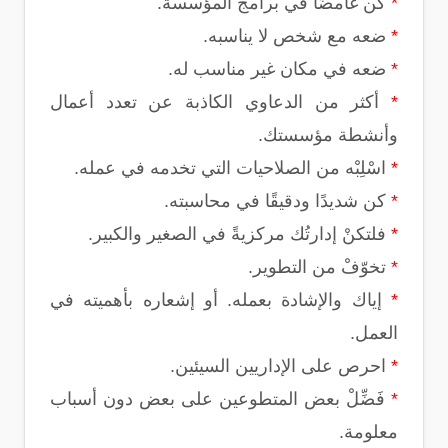
*
كن غامضًا في برامج المؤسسة.
*
ضعه مع شخص لا يناسبه.
*
ضعه في مكان غير مناسب له.
*
أكثر من الدعاوي الكاذبة عن تعدد أعمال
وأنشطة مؤسستك.
*
اسْلِبْه من الصلاحيات التي تخدمه في عمله.
*
كن شديدًا ودقيقًا في محاسبته.
*
فلتكنْ إدارتُك مركزيةً في الصغير والكبير.
*
تخوّفْ من التطوير.
*
إياك والإشادة بعمله. أو إشعاره بأهميته في
العمل.
*
احرص على الإداريين السيئين.
*
فَضِّلْ بعض المتطوعين على بعض دون أسباب
معلومة.