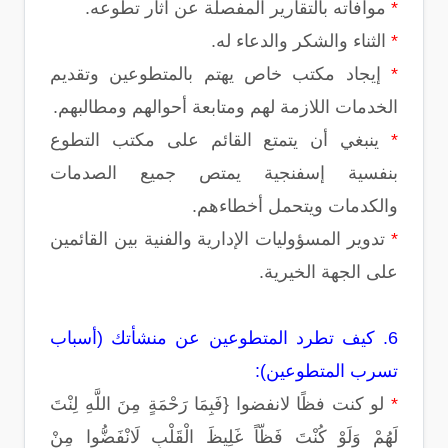
*
موافاته بالتقارير المفصلة عن آثار تطوعه.
*
الثناء والشكر والدعاء له.
*
إيجاد مكتب خاص يهتم بالمتطوعين وتقديم
الخدمات اللازمة لهم ومتابعة أحوالهم ومطالبهم.
*
ينبغي أن يتمتع القائم على مكتب التطوع
بنفسية إسفنجية يمتص جميع الصدمات
والكدمات ويتحمل أخطاءهم.
*
تدوير المسؤوليات الإدارية والفنية بين القائمين
على الجهة الخيرية.
6. كيف تطرد المتطوعين عن منشأتك (أسباب
تسرب المتطوعين):
*
لو كنت فظًا لانفضوا {فَبِمَا رَحْمَةٍ مِنَ اللَّهِ لِنْتَ
لَهُمْ وَلَوْ كُنْتَ فَظّاً غَلِيظَ الْقَلْبِ لَانْفَضُّوا مِنْ