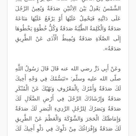
الشَّمْسُ يَعْدِلُ بَيْنَ الِاثْنَيْنِ صَدَقَةٌ وَيُعِينُ الرَّجُلَ
عَلَى دَابَّتِهِ فَيَحْمِلُ عَلَيْهَا أَوْ يَرْفَعُ عَلَيْهَا مَتَاعَهُ
صَدَقَةٌ وَالْكَلِمَةُ الطَّيِّبَةُ صَدَقَةٌ وَكُلُّ خُطْوَةٍ يَخْطُوهَا
إِلَى الصَّلَاةِ صَدَقَةٌ وَيُمِيطُ الْأَذَى عَنْ الطَّرِيقِ
صَدَقَةٌ».
وعَنْ أَبِي ذَرٍّ رضي الله عنه قَالَ قَالَ رَسُولُ اللَّهِ
صلّى الله عليه وسلّم: «تَبَسُّمُكَ فِي وَجْهِ أَخِيكَ
لَكَ صَدَقَةٌ وَأَمْرُكَ بِالْمَعْرُوفِ وَنَهْيُكَ عَنْ الْمُنْكَرِ
صَدَقَةٌ وَإِرْشَادُكَ الرَّجُلَ فِي أَرْضِ الضَّلَالِ لَكَ
صَدَقَةٌ وَبَصَرُكَ لِلرَّجُلِ الرَّدِيءِ الْبَصَرِ لَكَ صَدَقَةٌ
وَإِمَاطَتُكَ الْحَجَرَ وَالشَّوْكَةَ وَالْعَظْمَ عَنْ الطَّرِيقِ
لَكَ صَدَقَةٌ وَإِفْرَاغُكَ مِنْ دَلْوِكَ فِي دَلْوِ أَخِيكَ لَكَ