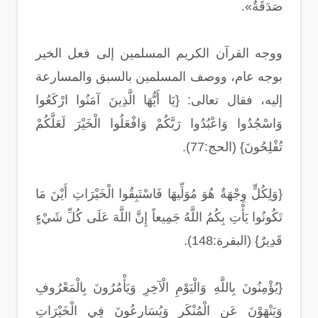
صَدَقَةٌ».
ووجه القرآن الكريم المسلمين إلى فعل الخير
بوجه عام، ووصف المسلمين بالسبق والمسارعة
إليه، فقال تعالى: {يَا أَيُّهَا الَّذِينَ آمَنُوا ارْكَعُوا
وَاسْجُدُوا وَاعْبُدُوا رَبَّكُمْ وَافْعَلُوا الْخَيْرَ لَعَلَّكُمْ
تُفْلِحُونَ} (الحج:77).
{وَلِكُلٍّ وِجْهَةٌ هُوَ مُوَلِّيهَا فَاسْتَبِقُوا الْخَيْرَاتِ أَيْنَ مَا
تَكُونُوا يَأْتِ بِكُمُ اللَّهُ جَمِيعاً إِنَّ اللَّهَ عَلَى كُلِّ شَيْءٍ
قَدِيرٌ} (البقرة:148).
{يُؤْمِنُونَ بِاللَّهِ وَالْيَوْمِ الْآخِرِ وَيَأْمُرُونَ بِالْمَعْرُوفِ
وَيَنْهَوْنَ عَنِ الْمُنْكَرِ وَيُسَارِعُونَ فِي الْخَيْرَاتِ