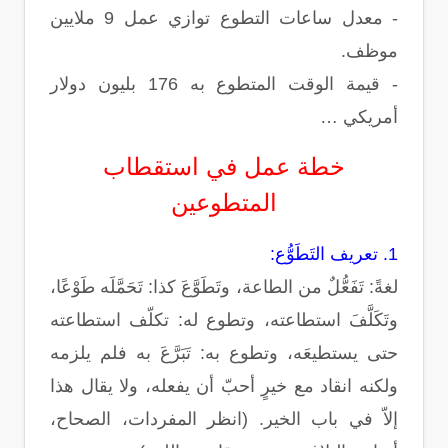
- معدل ساعات التطوع توازي عمل 9 ملايين
موظف.
- قيمة الوقت المتطوع به 176 بليون دولار
أمريكي …
خطة عمل في استقطاب
المتطوعين
1. تعريف التَطَوُّع:
لغةً: تَفَعُّلٌ من الطاعة، وتَطَوَّعَ كذا: تَحَمَّلَه طَوْعًا،
وتَكَلَّفَ استطاعته، وتطوع له: تكلّف استطاعته
حتى يستطيعَه، وتطوع به: تَبَرَّعَ به فلم يلزمه
ولكنه انقاد مع خيرٍ أحبّ أن يفعله، ولا يقال هذا
إلاّ في باب الخير. (انظر المفردات، الصحاح،