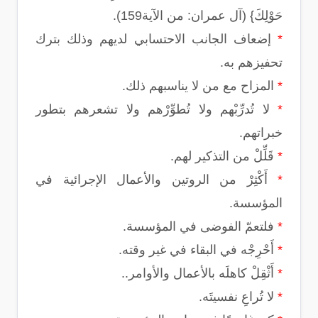
حَوْلِكَ} (آل عمران: من الآية159).
*
إضعاف الجانب الاحتسابي لديهم وذلك بترك
تحفيزهم به.
*
المزاح مع من لا يناسبهم ذلك.
*
لا تُدرِّبْهم ولا تُطوِّرْهم ولا تشعرهم بتطور
خبراتهم.
*
قَلِّلْ من التذكير لهم.
*
أَكْثِرْ من الروتين والأعمال الإجرائية في
المؤسسة.
*
فلتعمّ الفوضى في المؤسسة.
*
أَحْرِجْه في البقاء في غير وقته.
*
أَثْقِلْ كاهلَه بالأعمال والأوامر..
*
لا تُراعِ نفسيتَه.