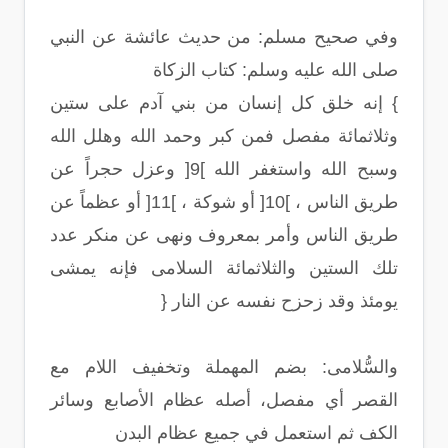
وفي صحيح مسلم: من حديث عائشة عن النبي
صلى الله عليه وسلم: كتاب الزكاة
} إنه خلق كل إنسان من بني آدم على ستين
وثلاثمائة مفصل فمن كبر وحمد الله وهلل الله
وسبح الله واستغفر الله ]9[ وعزل حجراً عن
طريق الناس ، ]10[ أو شوكة ، ]11[ أو عظماً عن
طريق الناس وأمر بمعروف ونهى عن منكر عدد
تلك الستين والثلاثمائة السلامى فإنه يمشى
يومئذ وقد زحزح نفسه عن النار {
والسُّلامى: بضم المهملة وتخفيف اللام مع
القصر أي مفصل، أصله عظام الأصابع وسائر
الكف ثم استعمل في جميع عظام البدن