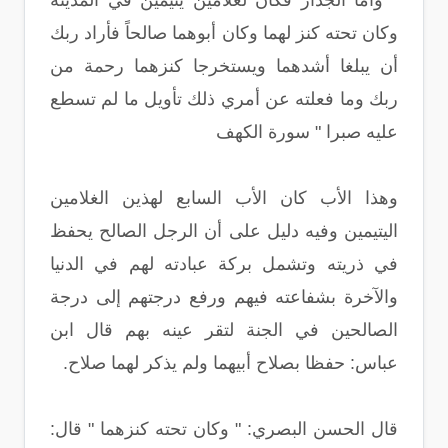
" وأما الجدار فكان لغلامين يتيمين في المدينة
وكان تحته كنز لهما وكان أبوهما صالحاً فأراد ربك
أن يبلغا أشدهما ويستخرجا كنزهما رحمة من
ربك وما فعلته عن أمري ذلك تأويل ما لم تسطع
عليه صبرا " سورة الكهف
وهذا الأب كان الأب السابع لهذين الغلامين
اليتيمين وفيه دليل على أن الرجل الصالح يحفظ
في ذريته وتشمل بركة عبادته لهم في الدنيا
والآخرة بشفاعته فيهم ورفع درجتهم إلى درجة
الصالحين في الجنة لتقر عينه بهم قال ابن
عباس: حفظا بصلاح أبيهما ولم يذكر لهما صلاح.
قال الحسن البصري: " وكان تحته كنزهما " قال: