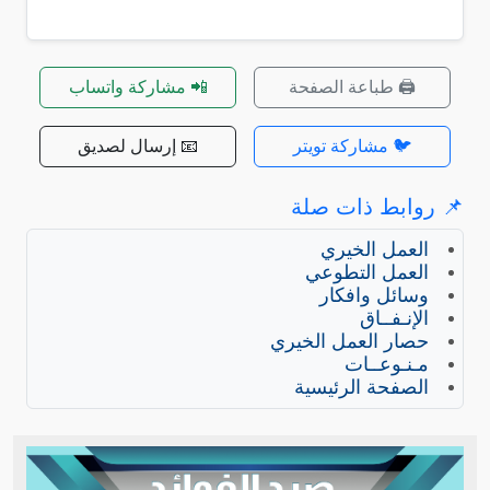
🖨️ طباعة الصفحة
📲 مشاركة واتساب
🐦 مشاركة تويتر
📧 إرسال لصديق
📌 روابط ذات صلة
العمل الخيري
العمل التطوعي
وسائل وافكار
الإنـفــاق
حصار العمل الخيري
مـنـوعــات
الصفحة الرئيسية