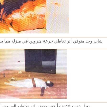
شاب وجد متوفي أثر تعاطي جرعة هيروين في منزله مما تسب
رجل عمره 40 عاماً وجد متوفي إثر تعاطيه الهيروين أدى لانفجار الشرايين