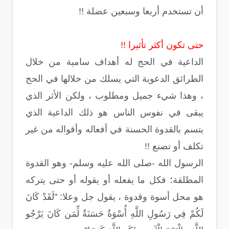
أن تستخدم أربعا وسبعين عضلة !!
حتى تكون أكثر تأثيرا !!
الداعية في الحج له أهداف سامية من خلال
الطرائق الدعوية التي يسلك من خلالها في الحج
، وهذا شيء جميل ومطلوب ، ولكن الأثر الذي
يبقى في نفوس الناس هو ذلك الداعية الذي
يتسم بالقدوة الحسنة في أفعاله وأقواله من غير
تكلف أو تصنع !!
الرسول الله -صلى الله عليه وسلم- وهو القدوة
المطلقة؛ فكل ما يفعله أو يقوله أو حتى يتركه
هو محل أسوة وقدوة ، يقول جل وعلا: "لَقَدْ كَانَ
لَكُمْ فِي رَسُولِ اللَّهِ أُسْوَةٌ حَسَنَةٌ لِّمَن كَانَ يَرْجُو