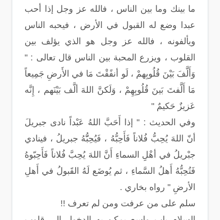
ما بينك وما بين الناس ، فالله عز وجل إذا أحب
عبدا وضع له القبول في الأرض ، فيحبه الناس
ويألفونه ، فالله عز وجل هو الذي يؤلف بين
القلوب ، ويزرع المحبة بين الناس قال تعالى : "
وَأَلَّفَ بَيْنَ قُلُوبِهمْ ، لَو أنفًقْتَ مَا في الأَرضِ جَمِيعاً
مَا أَلَّفتَ بَينَ قُلُوبِهِمْ ، وَلَكنَّ اللهَ ألَّف بَيْنَهم ، إِنَّه
عَزيزٌ حَكيمٌ "
وفي الحديث : " إذا أَحَبَّ اللهُ عَبْداً نادى جبريلَ
أنّ اللهَ يُحِبُّ فُلاناً فَأَحِبُّهُ ، فَيُحِبُّّهُ جبريلُ ، فينادي
جبْريلُ في أهْلِِ السماءِ أَنَّ اللهَ يُحِبَّ فُلاناً فَأَحِبّوهُ
فَتُحِبُّهُ أَهلُ السَّماءِ ، ثم يُوضَع لَهُ القََبولُ في أَهلِ
الأرضِ " رواه بخاري .
سلم على من عرفت ومن لم تعرف !!
السلام باب واسع يمكن به الدخول إلى قلوب