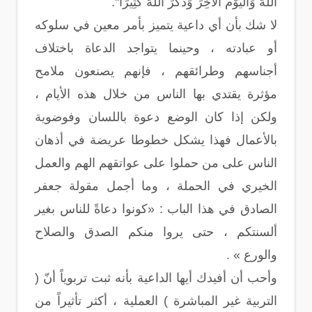
اللَّهَ وَالْيَوْمَ الْآخِرَ وَذَكَرَ اللَّهَ كَثِيرًا".
لا شك بأن أي داعية يتميز بأمر معين في سلوكه
أو عبادته ، وحينما يتواجد الدعاة باختلاف
أجناسهم وطرائقهم ، فإنهم يصنعون ملامح
مؤثرة يقتدي بها الناس من خلال هذه الأيام ،
ولكن إذا كان الوضع دعوة باللسان وفوضوية
بالأعمال فهذا يشكل خطوطا عريضة في أذهان
الناس على من حملوا على عواتقهم الهم والعمل
الخيري في الحملة ، وما أجمل مقولة جعفر
الصادق في هذا الباب : «كونوا دعاةً للناس بغير
ألسنتكم ، حتى يروا منكم الصدق والصلاح
والورع » .
وأحب أن أفيدك أيها الداعية بأنه ثبت تربوياً أنّ (
التربية غير المباشرة ) العملية ، أكثر تأثيراً من