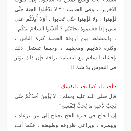
الآخرين ، وفي الحديث : " لا تَدْخُلوا الجنةَ حتَّى
تُؤْمِنوا ، ولا تُؤْمِنوا حتّى تَحابوا ، أَوَلا أُدِلّكُم على
شيءٍ إذا فعلتموهُ تحابَبَتُم ؟ أفَشْوا السلامَ بينَكُمْ "
. والمشاهد بين أروقة الحملة كثرة الناس ،
وكثرة ذهابهم ومجيئهم ، وحينما تستغل ذلك
بإفشاء السلام مع ابتسامة براقة فإن ذلك يؤثر
في النفوس بلا شك !!
• أحب له كما تحب لنفسك !
قال صلى الله عليه وسلم :" لا يُؤْمِنُ أحَدُكُمْ حتّى
يُحِبَّ لأخيهِ ما يُحبُّ لِنَفْسِهِ "
إن الحاج في فترة الحج يحتاج إلى من يرعاه ،
ويبصره ، ويراعي ظروفه وطبيعته ، فكما أنت