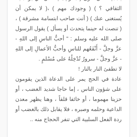
الثقافي ؟ ) ( وجودك مهم ) ،( لا يمكن أن
يُستغنى عنك ) ( أنت صاحب ابتسامة مشرقة ) ،
( تنصت له حينما يتحدث أو يسأل ) يقول الرسول
صلى الله عليه وسلم : " أحبُّ الناسِ إلى اللهِ -
عزَّ وجلَّ - أَنْفَعُهم للناسِ وأحبُّ الأعمالِ إلى اللهِ
- عزَّ وجلَّ - سرورٌ تُدْخِلُهُ على مُسْلمٍ .
لا تطفئ النار بالنار !
عادة في الحج يمر على الدعاة الذين يقومون
على شؤون الناس ، إما حاجا شديد الغضب ، أو
حزينا مهموما ، أو خائفا قلقاً ، وهنا يظهر معدن
الداعية وحلمه وصبره ، فلا يقابل ذلك بالغضب أو
ردة الفعل السلبية التي تنفر الحجاج منه ..