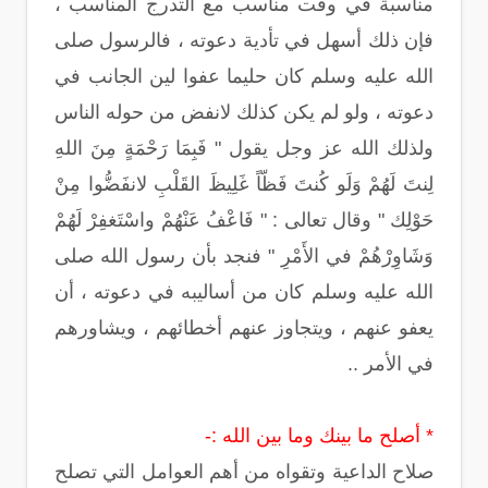
مناسبة في وقت مناسب مع التدرج المناسب ،
فإن ذلك أسهل في تأدية دعوته ، فالرسول صلى
الله عليه وسلم كان حليما عفوا لين الجانب في
دعوته ، ولو لم يكن كذلك لانفض من حوله الناس
ولذلك الله عز وجل يقول " فَبِمَا رَحْمَةٍ مِنَ اللهِ
لِنتَ لَهُمْ وَلَو كُنتَ فَظّاً غَلِيظَ القَلْبِ لانفَضُّوا مِنْ
حَوْلِك " وقال تعالى : " فَاعْفُ عَنْهُمْ واسْتَغفِرْ لَهُمْ
وَشَاوِرْهُمْ في الأَمْرِ " فنجد بأن رسول الله صلى
الله عليه وسلم كان من أساليبه في دعوته ، أن
يعفو عنهم ، ويتجاوز عنهم أخطائهم ، ويشاورهم
في الأمر ..
* أصلح ما بينك وما بين الله :-
صلاح الداعية وتقواه من أهم العوامل التي تصلح