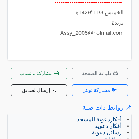
------------------------------------
الخميس 8\11\1429هـ
بريدة
Assy_2005@hotmail.com
🖨️ طباعة الصفحة
📲 مشاركة واتساب
🐦 مشاركة تويتر
📧 إرسال لصديق
📌 روابط ذات صلة
أفكاردعوية للمسجد
أفكار دعوية
رسائل دعوية