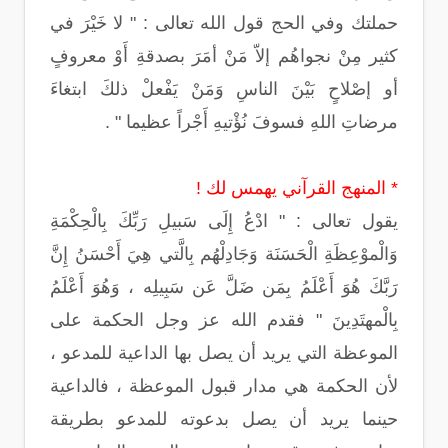
حملتك وفي الحج قول الله تعالى : " لا خَيْرَ في
كثير مِنْ نجواهُم إلاّ مَنْ أمَرَ بصدقةِ أَوْ معروفٍ
أو إصْلاحٍ بَيْنَ الناسِ وَمَنْ يَفْعلْ ذلكَ ابتغاءَ
مرضاتِ اللهِ فسوفَ نُؤْتيهِ أَجْراً عظيما " .
* المنهج القرآني يهمس لك !
يقول تعالى : " ادْعُ إِلَى سَبيلِ رَبِّكَ بِالْحِكْمَةِ
وَالْموْعِظَةِ الْحَسَنَة وَجَادِلْهُم بِالَّتي هِيَ أَحْسَنُ إِنَّ
رَبَّكَ هُوَ أَعْلَمُ بِمَن ضَلَّ عَن سَبِيلِه ، وَهُوَ أَعْلَمُ
بِالْمهتَدِينَ " فقدم الله عز وجل الحكمة على
الموعظة التي يريد أن يصل بها الداعية للمدعو ،
لأن الحكمة هي مدار قبول الموعظة ، فالداعية
حينما يريد أن يصل بدعوته للمدعو بطريقة