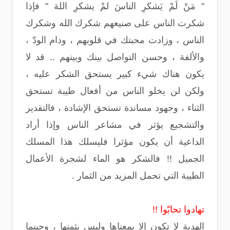
" مَنْ لَمْ يَشكرِ الناسَ لمْ يشكرِ اللهَ " فإذا
شكرت الناس على صنيعهم شكرك الله وشكرك
الناس ، وزادت محبتك في قلوبهم ، ودام الودّ ،
والألفة ، وحسن التواصل بينك وبينهم .. قد لا
يكون هناك شيء كبير يستحق الشكر عليه ،
ولكن لن يخلو الناس من أفعال طيبة تستحق
الثناء ، وجهود مساندة تستحق الإشادة ، فالتقدير
والتشجيع يؤثر في مشاعر الناس وإذا أراد
الداعية أن يكون مؤثرا فليسلك هذا المسلك
الجميل !! فالشكر هو الماء لشجرة الأعمال
الطيبة التي تحمل المزيد من الثمار .
تهادوا تحابّوا !!
الهدية لا تكون إلا بمعناها وليس بثمنها ، وحينما