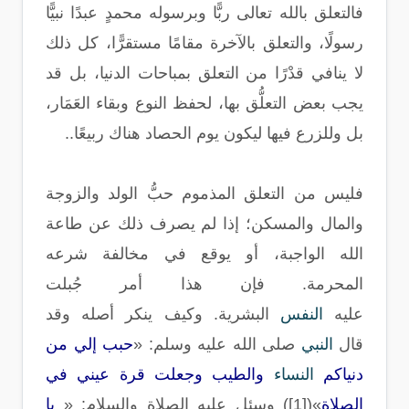
فالتعلق بالله تعالى ربًّا وبرسوله محمدٍ عبدًا نبيًّا
رسولًا، والتعلق بالآخرة مقامًا مستقرًّا، كل ذلك
لا ينافي قدْرًا من التعلق بمباحات الدنيا، بل قد
يجب بعض التعلُّق بها، لحفظ النوع وبقاء العَمَار،
بل وللزرع فيها ليكون يوم الحصاد هناك ربيعًا
..
فليس من التعلق المذموم حبُّ الولد والزوجة
والمال والمسكن؛ إذا لم يصرف ذلك عن طاعة
الله الواجبة، أو يوقع في مخالفة شرعه
المحرمة. فإن هذا أمر جُبلت
عليه
النفس
البشرية. وكيف ينكر أصله وقد
قال
النبي
صلى الله عليه وسلم
: «
حبب إلي من
دنياكم
النساء
والطيب وجعلت قرة عيني في
الصلاة
»([1])
وسئل عليه الصلاة والسلام
: «
يا