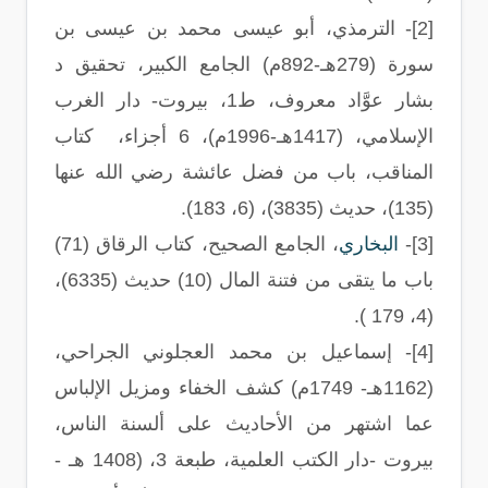
[2]-
الترمذي، أبو عيسى محمد بن عيسى بن
سورة (279هـ-892م) الجامع الكبير، تحقيق د
بشار عوَّاد معروف، ط1، بيروت- دار الغرب
الإسلامي، (1417هـ-1996م)، 6 أجزاء،
كتاب
المناقب، باب من فضل عائشة رضي الله عنها
(135)، حديث (3835
)
،
(
6، 183
).
[3]-
البخاري
، الجامع الصحيح، كتاب الرقاق (71)
باب ما يتقى من فتنة المال (10) حديث (6335
)
،
).
4، 179
(
[4]-
إسماعيل بن محمد العجلوني الجراحي،
(1162هـ- 1749م) كشف الخفاء ومزيل الإلباس
عما اشتهر من الأحاديث على ألسنة الناس،
بيروت -دار الكتب العلمية، طبعة 3، (1408 هـ -