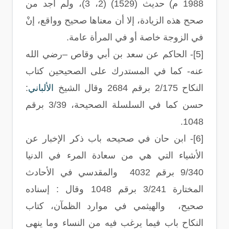
1988 م) حديث (1529) (2، 3)، ولم أجد من
صحح هذه الزيادة، إلا أن معناها صحيح وواقع، إنْ
في الزوجة خاصة أو في المرأة عامة
.
[5]-
الحاكم عن سعد بن أبي وقاص –رضي الله
عنه- كما في المستدرك على الصحيحين كتاب
النكاح 2/175 برقم 2684 وقال الشيخ
الألباني
:
حسن كما في السلسلة الصحيحة، 3/39 برقم
.
1048
[6]-
ابن حان في صحيحه باب ذكر الإخبار عن
الأشياء التي هي من سعادة المرء في الدنيا
9/340 برقم 4032
والمقدسي في الأحادث
المختارة 3/241 برقم 1048 وقال : إسناده
صحيح،
والهيثمي في موارد الظمآن، كتاب
النكاح باب فيما يرغب فيه من النساء وما ينهى