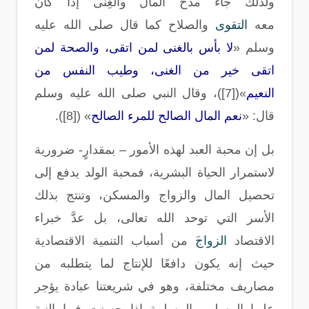
ولذلك جاء مدحُ المال والغِنى إذا كان
معه
التقوى
والصلاح كما قال صلى الله عليه
وسلم
«
لا بأس بالغنى لمن اتقى، والصحة لمن
اتقى خير من الغنى، وطيب النفس من
النعيم
»([7])
، وقال النبي صلى الله عليه وسلم
قال
: «
نعم المال الصالح للمرء الصالح
» ([8]).
بل إن محبة العبد لهذه الأمور – بمقدارٍ- ضرورية
لاستمرار الحياة البشرية، فمحبة الولد يدفع إلى
تحصيل المال والزواج والمسكن، وتنتج بذلك
الأسر التي توحد الله تعالى، بل عدَّ خبراء
الاقتصاد
الزواج
َ من أسباب التنمية الاقتصادية
حيث إنه يكون دافعًا للإنتاج لما يتطلبه من
مصاريف مختلفة، وهو في شريعتنا عبادة يؤجر