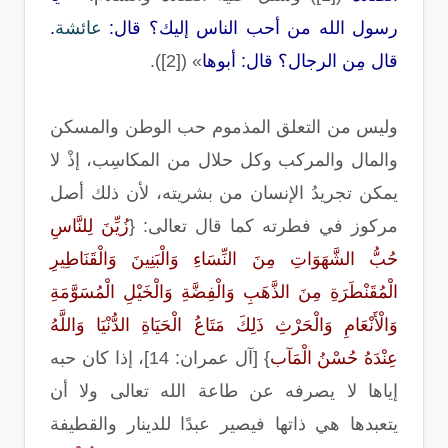
رسول الله من أحب الناس إليك؟ قال
:
عائشة
.
قال مِن الرجال؟ قال: أبوها
» ([2])‌.
وليس من التعلق المذموم حب الوطن والمسكن
والمال والمركب وكل حلال من المكاسِب، إذْ لا
يمكن تجريدُ الإنسان من بشريته، لأن ذلك أصل
مركوز في فطرته كما قال تعالى
: {
زُيِّنَ لِلنَّاسِ
حُبُّ الشَّهَوَاتِ مِنَ النِّسَاءِ وَالْبَنِينَ وَالْقَنَاطِيرِ
الْمُقَنْطَرَةِ مِنَ الذَّهَبِ وَالْفِضَّةِ وَالْخَيْلِ الْمُسَوَّمَةِ
وَالْأَنْعَامِ وَالْحَرْثِ ذَلِكَ مَتَاعُ الْحَيَاةِ الدُّنْيَا وَاللَّهُ
عِنْدَهُ حُسْنُ الْمَآب
} [
آل عمران: 14]، إذا كان حبه
إياها لا يصرفه عن طاعة الله تعالى ولا أن
يتعبدها هي ذاتها فيصير عبدًا للدينار والقطيفة