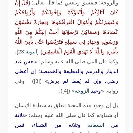
والزوجة؛ فيفسق ويتعس كما قال تعالى
: {
قُلْ إِنْ
كَانَ آبَاؤُكُمْ وَأَبْنَاؤُكُمْ وَإِخْوَانُكُمْ وَأَزْوَاجُكُمْ
وَعَشِيرَتُكُمْ وَأَمْوَالٌ اقْتَرَفْتُمُوهَا وَتِجَارَةٌ تَخْشَوْنَ
كَسَادَهَا وَمَسَاكِنُ تَرْضَوْنَهَا أَحَبَّ إِلَيْكُمْ مِنَ اللَّهِ
وَرَسُولِهِ وَجِهَادٍ فِي سَبِيلِهِ فَتَرَبَّصُوا حَتَّى يَأْتِيَ اللَّهُ
بِأَمْرِهِ وَاللَّهُ لَا يَهْدِي الْقَوْمَ الْفَاسِقِينَ
} [
التوبة
:23]
،
وكما قال النبي صلى الله عليه وسلم
: «
تعس عبد
الدينار والدرهم والقطيفة والخميصة؛ إن أعطي
رضي، وإن لم يُعط لم يرض
» ([3])
وفي
رواية
: «
وعبد
الزوجة
» ([4]).
بل إن وجود هذه المحبة تتعلق به سعادة الإنسان
أو شقاوته كما قال صلى الله عليه وسلم
: «
ثلاثة
من
السعادة
وثلاثة من الشقاء، فمن