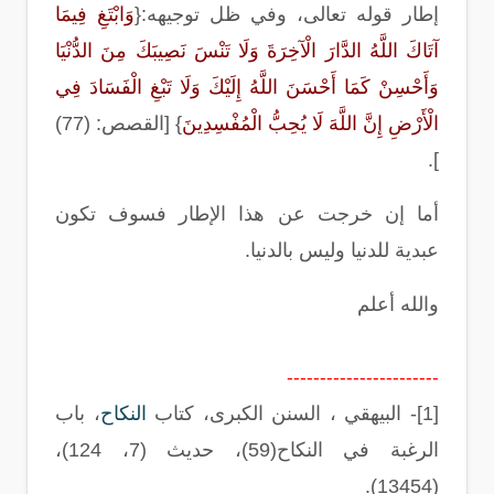
إطار قوله تعالى، وفي ظل توجيهه
:{
وَابْتَغِ فِيمَا
آتَاكَ اللَّهُ الدَّارَ الْآخِرَةَ وَلَا تَنْسَ نَصِيبَكَ مِنَ الدُّنْيَا
وَأَحْسِنْ كَمَا أَحْسَنَ اللَّهُ إِلَيْكَ وَلَا تَبْغِ الْفَسَادَ فِي
الْأَرْضِ إِنَّ اللَّهَ لَا يُحِبُّ الْمُفْسِدِينَ
} [
القصص: (77
)
].
أما إن خرجت عن هذا الإطار فسوف تكون
عبدية للدنيا وليس بالدنيا
.
والله أعلم
-----------------------
[1]-
البيهقي ، السنن الكبرى، كتاب
النكاح
، باب
الرغبة في النكاح(59)، حديث (7، 124
)
،
).
13454
(