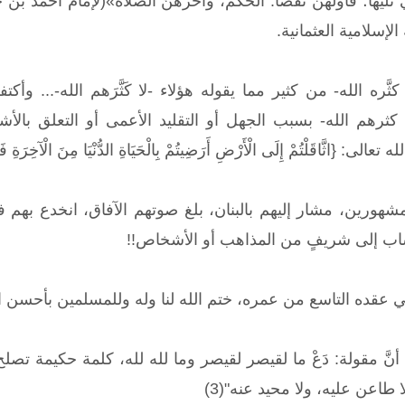
الإسلامية العثمانية.
 كثَّره الله- من كثير مما يقوله هؤلاء -لا كَثَّرَهم الله-...
لا كثرهم الله- بسبب الجهل أو التقليد الأعمى أو التعلق بالأ
ثَّاقَلْتُمْ إِلَى الْأَرْضِ أَرَضِيتُمْ بِالْحَيَاةِ الدُّنْيَا مِنَ الْآخِرَةِ فَمَا مَتَا
مشهورين، مشار إليهم بالبنان، بلغ صوتهم الآفاق، انخدع بهم ف
ساب إلى شريفٍ من المذاهب أو الأشخاص!!
في عقده التاسع من عمره، ختم الله لنا وله وللمسلمين بأحسن ا
نَّ مقولة: دَعْ ما لقيصر لقيصر وما لله لله، كلمة حكيمة تصلح 
لا طاعن عليه، ولا محيد عنه"(3)