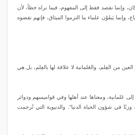
كان، وإنما نقصد فقط إلى المفهوم، فيما نراه خطأ، لأن
، وإنما يَبقَوْن علماء ما التزموا الميثاق، فإنهم نقضوه
عين من العِلم، والعَلمانية لا علاقة لها بالعِلم، بل هي
ًّا إلى عَلمانية، ومعناها عند أهلها وفي قواميسهم ودوائر
له وزنًا في شؤون الحياة الدنيا". والدنيوية التي تُرجمت