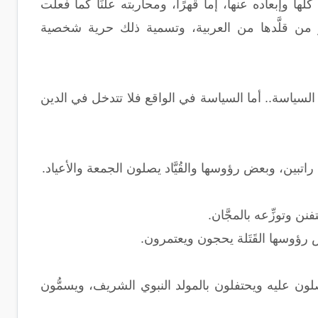
ها وإبعاده عنها، إما قهرًا، ومحاربته علنًا كما فعلت
و من قلَّدها من العربية، وتسمية ذلك حرية شخصية
سياسة.. أما السياسة في الواقع فلا تتدخل في الدين
 أئمة راتبين، وبعض رؤوسها والقُيَّاد يصلون الجمعة والأعياد.
 وتوزِّعه بالمجَّان.
 رؤوسها القَتَلة يحجون ويعتمرون.
ون عليه ويحتفلون بالمولد النبوي الشريف، ويسمُّون