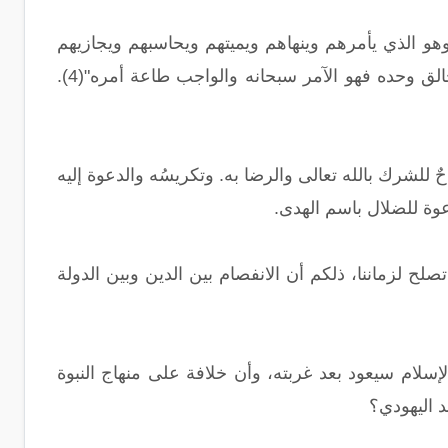
وهو الذي يأمرهم وينهاهم ويميتهم ويحاسبهم ويجازيهم
وهو المستحق للعبادة دون كل ما سواه قال تعالى: {ألا له الخلق والأمر} فكما أنه الخالق وحده فهو الآمر سبحانه والواجب طاعة أمره"(4).
حٌ للشرك بالله تعالى والرضا به. وتكريسُه والدعوة إليه
وة للضلال باسم الهدى.
 تصلح لزماننا، ذلكم أن الانفصام بين الدين وبين الدولة
سلام سيعود بعد غربته، وأن خلافة على منهاج النبوة
د اليهودي؟