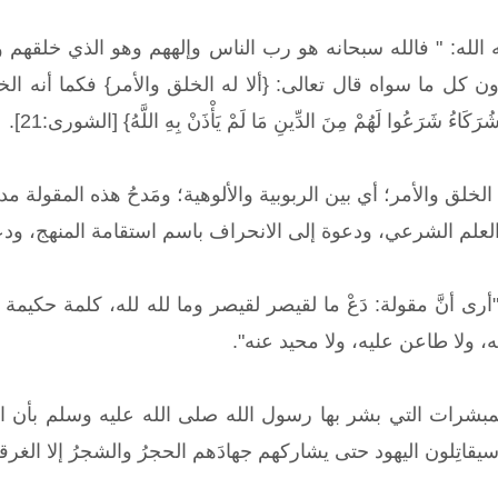
 الله: " فالله سبحانه هو رب الناس وإلههم وهو الذي خلقهم 
اءُ شَرَعُوا لَهُمْ مِنَ الدِّينِ مَا لَمْ يَأْذَنْ بِهِ اللَّهُ} [الشورى:21].
خلق والأمر؛ أي بين الربوبية والألوهية؛ ومَدحُ هذه المقولة مد
لعلم الشرعي، ودعوة إلى الانحراف باسم استقامة المنهج، ودع
"أرى أنَّ مقولة: دَعْ ما لقيصر لقيصر وما لله لله، كلمة حكيمة
له، ولا طاعن عليه، ولا محيد عنه".
مبشرات التي بشر بها رسول الله صلى الله عليه وسلم بأن الإ
اتِلون اليهود حتى يشاركهم جهادَهم الحجرُ والشجرُ إلا الغرق