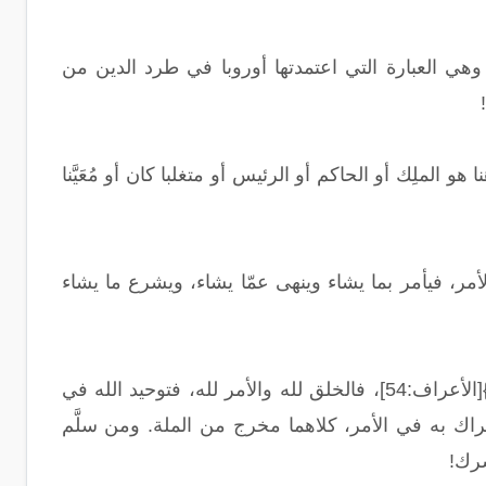
 وهي العبارة التي اعتمدتها أوروبا في طرد الدين من
لملِك أو الحاكم أو الرئيس أو متغلبا كان أو مُعَيَّنا
أمر، فيأمر بما يشاء وينهى عمّا يشاء، ويشرع ما يشاء
بينما في القرآن الكريم يقول الله تعالى: {أَلَا لَهُ الْخَلْقُ وَالْأَمْرُ تَبَارَكَ اللَّهُ رَبُّ الْعَالَمِينَ}[الأعراف:54]، فالخلق لله والأمر لله، فتوحيد الله في
شراك به في الأمر، كلاهما مخرج من الملة. ومن سلَّم
شرك!