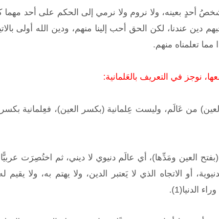
شخصُ أحدٍ بعينه، ولا نروم ولا نرمي إلى الحكم على أحد مهما 
بهم دين عندنا، لكن الحق أحب إلينا منهم، ودين الله أولى بالاتياع
 مما تعلمناه منهم.
، نوجز في التعريف بالعَلمانية:
لعين) من عَالَم، وليست عِلمانية (بكسر العين)، فعِلمانية بكسر ال
بفتح العين ومَدِّها)، أي عالَم دنيوي لا ديني، ثم اختُصِرَت عربي
دنيوية، أو الاتجاه الذي لا يَعتبر الدين، ولا يهتم به، ولا يقيم 
ء الدنيا(1).