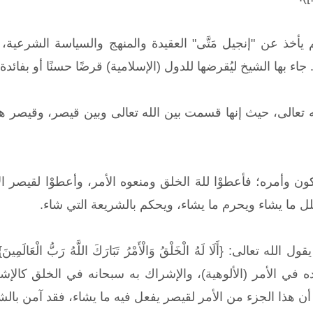
 يأخذ عن "إنجيل مَتَّى" العقيدة والمنهج والسياسة الشرعية،
جاء بها الشيخ ليُقرضها للدول (الإسلامية) قرضًا حسنًا أو بفائدة!
عالى، حيث إنها قسمت بين الله تعالى وبين قيصر، وقيصر هنا هو ا
 وأمره؛ فأعطوْا للهَ الخلق ومنعوه الأمر، وأعطوْا لقيصر ال
حلل ما يشاء ويحرم ما يشاء، ويحكم بالشريعة التي شاء.
يده في الأمر (الألوهية)، والإشراك به سبحانه في الخلق كالإ
أن هذا الجزء من الأمر لقيصر يفعل فيه ما يشاء، فقد آمن بال