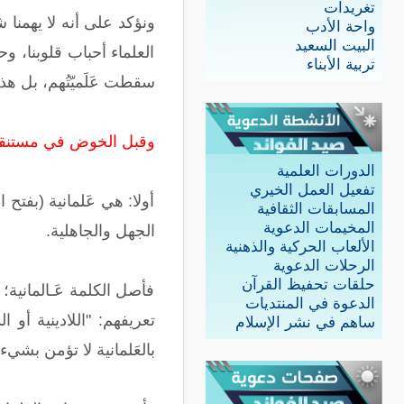
تغريدات
ونؤكد على أنه لا يهمنا 
واحة الأدب
البيت السعيد
العلماء أحباب قلوبنا، وح
تربية الأبناء
سقطت عَلَميّتُهم، بل هذا
وقبل الخوض في مستنقعها
الدورات العلمية
تفعيل العمل الخيري
أولا: هي عَلمانية (بفتح ا
المسابقات الثقافية
المخيمات الدعوية
الجهل والجاهلية.
الألعاب الحركية والذهنية
الرحلات الدعوية
حلقات تحفيظ القرآن
فأصل الكلمة عَـالمانية؛ (
الدعوة في المنتديات
تعريفهم: "اللادينية أو ال
ساهم في نشر الإسلام
بالعَلمانية لا تؤمن بشيء ورا