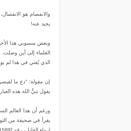
والانفصام هو الانفصال، 
يحيد عنه!
وبعض منسوبي هذا الأخير 
العلماء إلى أين وصلت. إ
الذي يُفتي في هذا لم يولد 
إن مقولة: "دع ما لقيصر
يقول نبيُّ الله هذه العبا
ورغم أن هذا العالم ال
يقرأ في صحيفة من التورا
إرواء الغليل، رقم:[1589]).