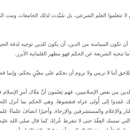
 لا تتعلموا العلم الشرعي، بل شَيَّدت لذلك الجامعات وبنت ال
ن تكون السياسة من الدين، أن يكون للدين توجيه لدفة الحياة،
 أما تنحية الشريعة عن الحكم فهو مظهر العَلمانية الأبرز.
للاحق أننا لا نرمي ولا نروم أن نحكم على معيَّنٍ بحكم، وإنما قصْ
الدين من بعض الإسلاميين، فهم يَعلمون أنَّ مَلَاك أمرِ الإسلا
عَمَدوا إلى أُولى عراه فنقضوها، وهي الحكم بما أنزل الله، وهو
لنار والإعلام والمستشرقين والإرجاء، وأخيرًا انضافَ علماءُ عَ
 التي تمسك العِقْدَ حتى لا تنفرط عُراهُ، كما قال صلى الله عل