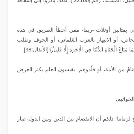
عروة تشبث الناس بالتي تليها؛ فأولهن نقضًا: الحكم، وآخرهنّ الصلاة»(لإمام أحمد بن حنبل؛ المسـند، رقم:[22160]). لذلك بادروا إلى إسقاط
 وأكتفي بمثالين أوثلاث -ربما- ممن أخطأ الطريق في هذه
شخاص، أو الانبهار بالغرب العَلماني، أو الخوف وطلب
عُ الْحَيَاةِ الدُّنْيَا فِي الْآخِرَةِ إِلَّا قَلِيلٌ} [الأنفال:38].
ئامٌ من الأمة، أو قلَّدوهم، يقيسون العلم بكثر العرض
لخواتيم.
لزماننا؛ ذلكم أن الانفصام بين الدين وبين الدولة صار