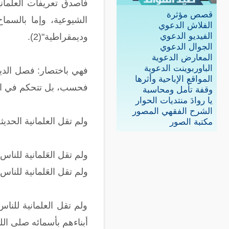
فأصدق تعريفات العلمانية
قصص مؤثرة
الشيوعية، وإما بالسما
الفلاش الدعوي
الفيديو الدعوي
وديمقراطية"(2).
الجوال الدعوي
المعارض الدعوية
الباوربوينت الدعوية
فهي باختصار: فصل الدين
المواقع الإباحية وأثرها
فحسب، بل تتحكم في الد
وقفة تأمل ومحاسبة
يا روادَ منتديات الحوار
الشرح الفقهي المصور
ولم تقل العلمانية الحديثة ل
مكتبة الصور
ولم تقل العَلمانية للنا
ولم تقل العَلمانية للنا
ولم تقل العلمانية للنا
أبناءهم بأسمائه صلى الل