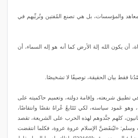
معاهد والمؤسسات، بل هي تصنع المُفتين وتُربِّيهم في
 أن يكون الله إلهَ الأرض كما أنه هو إله السماء، أن
دُنا فقط بيان الحقيقة، توصيفًا لا تشخيصًا.
م في تطبيق شريعته، وإقامة دولته، وتعميم حاكميته على
 عَمود سياسته، لكي تَتَتَابعُ عُراهُ نقضًا وانتقاضًا،
لمانيون، كلهم جنَّدوهم لهذه الحرب على الشريعة، تقصد
يه وسلم: «ليُنقَضنَّ الإسلام عروة عروة، فكلما انتقضت