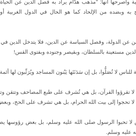
 وأصرحها أنها: "مذهب هدَّام يراد به فصل الدين عن الحياة كل
ح به وبضده من الإلحاد كما هو الحال في الدول الغربية أ
 عن الدولة، وفصل السياسة عن الدين، فلا يتدخل الدين في ال
ين مستعينة بالسلطان، وبقيصر وجنوده وبفتوى القس!
لناس لا تُصَلُّوا، بل إن سَدَنَتَها يَبْنون المساجد ويُرَتِّبون لها
س لا تقرؤوا القرآن، بل هي تُشرف على طبع المصاحف وتتقن وتتفنن
س لا تحجوا إلى بيت الله الحرام، بل هي تشرف على الحج، وبعض
س لا تحبوا الرسول صلى الله عليه وسلم، بل بعض رؤوسها يصل
ه عليه وسلم.