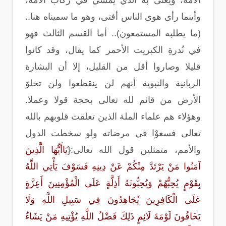
الأمة، ويُعنى به الذي يمشي في ركاب الأمة،
وأينما رأى هوى الناس أفتى، وهو ما سميناه هنا..
(ما يطلبه المستمعون).. أما القسم الثالث فهو
في نُدرةِ الكبريت الأحمر كما يقال، وقد كانوا
قليلا وصاروا أقل من القليل، إلا أن البشارة
الربانية والنبوية أنهم لن ينقطعوا ولن تخلوَ
الأرض من قائم لله تعالى بحجة قولا وعملا.
وهؤلاء هم علماء الملة الذين تعلقت قلوبهم بالله
تعالى فسعوْا في مرضاته ولو سخطت الدول
والأمم، متمثلين قول الله تعالى
:{
يَاأَيُّهَا الَّذِينَ
آمَنُوا مَنْ يَرْتَدَّ مِنْكُمْ عَنْ دِينِهِ فَسَوْفَ يَأْتِي اللَّهُ
بِقَوْمٍ يُحِبُّهُمْ وَيُحِبُّونَهُ أَذِلَّةٍ عَلَى الْمُؤْمِنِينَ أَعِزَّةٍ
عَلَى الْكَافِرِينَ يُجَاهِدُونَ فِي سَبِيلِ اللَّهِ وَلَا
يَخَافُونَ لَوْمَةَ لَائِمٍ ذَلِكَ فَضْلُ اللَّهِ يُؤْتِيهِ مَنْ يَشَاءُ