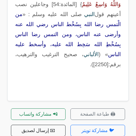
وَاللَّهُ وَاسِعٌ عَلِيمٌ
} [
المائدة:54] وجاعلين نصب
أعينهم قول
النبي
صلى الله عليه وسلم
: «
من
الْتمس رضا الله بِسُخْط الناس رضي الله عنه
وأرضى عنه الناس، ومن التمس رضا الناس
بِسُخْطِ الله سَخِط الله عليه، وأسخط عليه
الناس
» (
الألباني
، صحيح الترغيب والترهيب،
برقم
:[
2250
]).
🖨️ طباعة الصفحة
📲 مشاركة واتساب
🐦 مشاركة تويتر
📧 إرسال لصديق