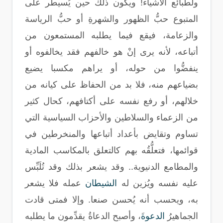
ولطبائع الأشياء! ويكون ذلك حين يُسيطر على
المتبوع حبُّ الظهور والشهرةِ أو حبُّ الرياسة
والزعامة، فيقع فيما يطلبه المستمعون من
أتباعه، لأنه يرى إنْ هو خالفهم فقد يخالفوه أو
ينفضُّوا من حوله، أو يراهم مكسبا يضيع
بضياعهم منه، فلا بد من الحفاظ على كيانه من
خلالهم، أو رفع نفسه على أكتافهم، كحال كثير
من الزعماء والسلاطين والأحزاب السياسية التي
تساوم وتقايض بأعداد أتباعها والمنخرطين في
قوائمها، فتعلُّقُه بهم كالتعلق بالمكاسب المادية
والمطامع الدنيوية.. وقد يشعر بذلك وقد تُلَبِّس
عليه نفسه ويُزين له
الشيطان
عمله فلا يشعر
به، ويحسب أنه يُحسن صنعا. وإلا فمتى قادت
الجماهيرُ
الدعوة
َ، وأصبح الدعاةُ يقدِّمون ما يطلبه