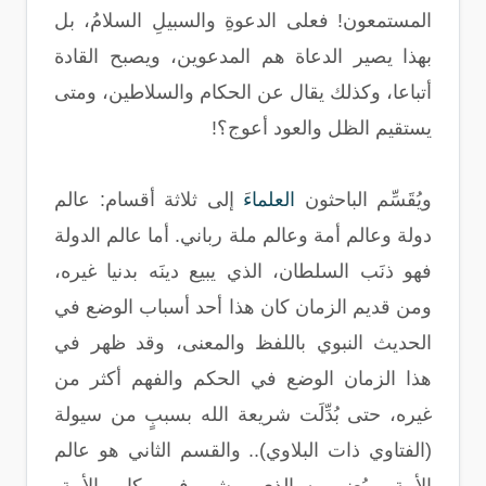
المستمعون! فعلى الدعوةِ والسبيلِ السلامُ، بل
بهذا يصير الدعاة هم المدعوين، ويصبح القادة
أتباعا، وكذلك يقال عن الحكام والسلاطين، ومتى
يستقيم الظل والعود أعوج؟
!
ويُقَسِّم الباحثون
العلماء
َ إلى ثلاثة أقسام: عالم
دولة وعالم أمة وعالم ملة رباني. أما عالم الدولة
فهو ذنَب السلطان، الذي يبيع دينَه بدنيا غيره،
ومن قديم الزمان كان هذا أحد أسباب الوضع في
الحديث النبوي باللفظ والمعنى، وقد ظهر في
هذا الزمان الوضع في الحكم والفهم أكثر من
غيره، حتى بُدِّلَت شريعة الله بسببٍ من سيولة
(الفتاوي ذات البلاوي).. والقسم الثاني هو عالم