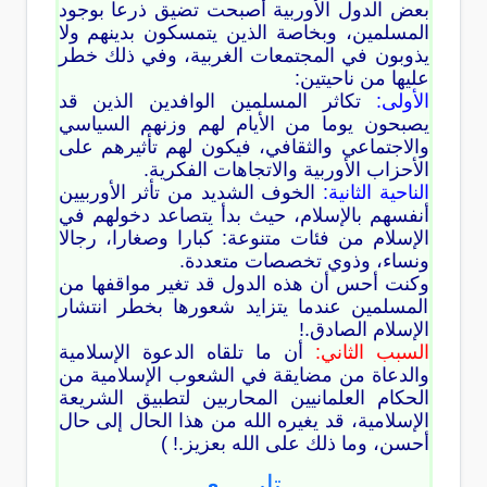
بعض الدول الأوربية أصبحت تضيق ذرعا بوجود
المسلمين، وبخاصة الذين يتمسكون بدينهم ولا
يذوبون في المجتمعات الغربية، وفي ذلك خطر
عليها من ناحيتين:
الأولى:
تكاثر المسلمين الوافدين الذين قد
يصبحون يوما من الأيام لهم وزنهم السياسي
والاجتماعي والثقافي، فيكون لهم تأثيرهم على
الأحزاب الأوربية والاتجاهات الفكرية.
الناحية الثانية:
الخوف الشديد من تأثر الأوربيين
أنفسهم بالإسلام، حيث بدأ يتصاعد دخولهم في
الإسلام من فئات متنوعة: كبارا وصغارا، رجالا
ونساء، وذوي تخصصات متعددة.
وكنت أحس أن هذه الدول قد تغير مواقفها من
المسلمين عندما يتزايد شعورها بخطر انتشار
الإسلام الصادق.!
السبب الثاني:
أن ما تلقاه الدعوة الإسلامية
والدعاة من مضايقة في الشعوب الإسلامية من
الحكام العلمانيين المحاربين لتطبيق الشريعة
الإسلامية، قد يغيره الله من هذا الحال إلى حال
أحسن، وما ذلك على الله بعزيز.! )
تابـــــع