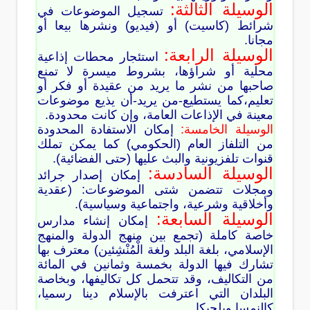
الوسيلة الثالثة:
تسجيل الموضوعات في
شرائط (كاسيت) أو (فيديو) ونشرها بيعا أو
مجانا.
الوسيلة الرابعة:
استئجار محطات إذاعية
محلية أو شراؤها، بشروط ميسرة لا تمنع
صاحبها من نشر ما يريد من عقيدة أو فكر أو
تعليم،كما يستطيع-من يريد-أن يذيع موضوعات
معينة في الإذاعات العامة، وإن كانت محدودة.
الوسيلة الخامسة:
إمكان الاستفادة المحدودة
من التلفاز العام (الحكومي) كما يمكن تملك
قنوات تلفزيونية والبث عليها (حتى الفضائية).
الوسيلة السادسة:
إمكان إصدار جرائد
ومجلات تتضمن شتى الموضوعات: (عقدية
وأخلاقية وشرعية، واجتماعية وسياسية).
الوسيلة السابعة:
إمكان إنشاء مدارس
خاصة كاملة (تجمع بين منهج الدولة والمنهج
الإسلامي، بلغة البلد ولغة الْمُنْشِئين) معترف بها
تشارك فيها الدولة بخمسة وثمانين في المائة
من التكاليف، وقد تتحمل كل تكاليفها، وبخاصة
البلدان التي اعترفت بالإسلام دينا رسميا،
كالنمسا وبلجيكا.