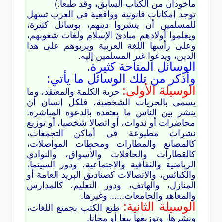
مأخوذان من الكتاب السابق، وقد طبعا.)
توجد إمكانات قانونية وواقعية في الغرب تسهل
للمسلمين أن ينشروا دينهم، بوسائل كثيرة،
ويعلموا أولادهم مبادئ الإسلام ولغات شعوبهم،
وعلى رأسها اللغة العربية ويربوهم على هذا
الدين، ويدعوا غير المسلمين إليه.
الوسائل المتاحة كثيرة.
وأذكر من تلك الوسائل ما يأتي:
الوسيلة الأولى:
حرية الكلمة والمعتقد، وما
يسمى بالحريات الشخصية، فلكل إنسان أن
ينشر بين الناس ما يعتقده بالدعوة المباشرة:
محاضرات أو ندوات، أو اتصالا شخصيا، أو توزيع
نشرات مطبوعة في أماكن التجمعات،
كالمصانع والمطارات ومحطات المواصلات،
كالقطارات والحافلات والأسواق، والنوادي
الرياضية والثقافية والاجتماعية، ودور السينما،
والكنائس، والاتصالات كصناديق البريد العامة أو
المنازل، والهاتف، ودور التعليم، كالمدارس
والمعاهد والجامعات...... وغيرها.
الوسيلة الثانية:
طبع الكتب بجميع اللغات،
ونشرها، وتوزيعها بيعا أو مجانا.