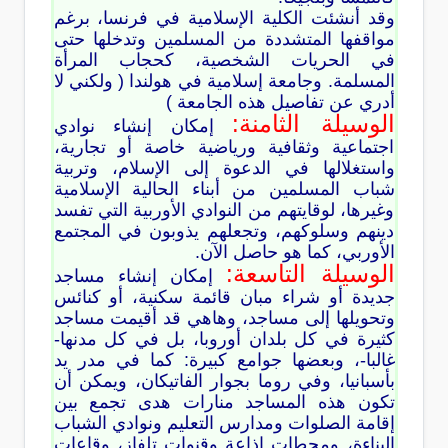
وقد أنشئت الكلية الإسلامية في فرنسا، برغم
مواقفها المتشددة من المسلمين وتدخلها حتى
في الحريات الشخصية، كحجاب المرأة
المسلمة. وجامعة إسلامية في هولندا ( ولكني لا
أدري عن تفاصيل هذه الجامعة )
الوسيلة الثامنة:
إمكان إنشاء نوادي
اجتماعية وثقافية ورياضية خاصة أو تجارية،
واستغلالها في الدعوة إلى الإسلام، وتربية
شباب المسلمين من أبناء الحالية الإسلامية
وغيرها، لوقايتهم من النوادي الأوربية التي تفسد
دينهم وسلوكهم، وتجعلهم يذوبون في المجتمع
الأوربي، كما هو حاصل الآن.
الوسيلة التاسعة:
إمكان إنشاء مساجد
جديدة أو شراء مبان قائمة سكنية، أو كنائس
وتحويلها إلى مساجد، وهاهي قد أقيمت مساجد
كثيرة في كل بلدان أوروبا، بل في كل مدنها-
غالبا-، وبعضها جوامع كبيرة: كما في مدر يد
بأسبانيا، وفي روما بجوار الفاتيكان، ويمكن أن
تكون هذه المساجد منارات هدى تجمع بين
إقامة الصلوات ومدارس التعليم ونوادي الشباب
البناءة، ومحطات إذاعة وقنوات تلفاز، وقاعات