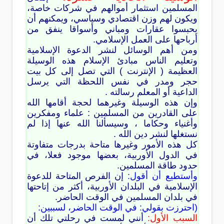
المسلمين استثمار أموالهم في شركات خاصة،
ويكون لهم وزن اقتصادي وسياسي، ويمكنهم أن
يحبسوا عقارات ومباني وأسواقا ينفق من
أرباحها على العمل الإسلامي.
ومن أهم الوسائل لنشر الدعوة الإسلامية
وتعليم الناس مبادئ الإسلام هذه الوسيلة
العظيمة ( الإنترنت ) التي تصل إلى كل بيت
حجر ومدر في نفس اللحظة التي يرسل
الداعية أو المعلم رسالته .
وإن هذه الوسيلة وغيرهما لحجة أقامها الله
على القادرين من المسلمين : علماء ومفكرين
وأغنياء وحكاما ، وسيسألنا الله عنها إذا لم
نستغلها لنشر دين الله .
كل هذه الأمور وغيرها متاحة بدرجات متفاوتة
في الدول الأوربية، بعضها موجود فعلا، في
حدود طاقة المسلمين.
وأستطيع أن أقول:
إن الفرص المتاحة للدعوة
الإسلامية في البلدان الأوربية، أكثر من إتاحتها
في بلدان المسلمين في الوقت الحاضر.
(احترزت بقولي: في الوقت الحاضر، لسببين:
السبب الأول:
أنني لمست في رحلتي تلك أن