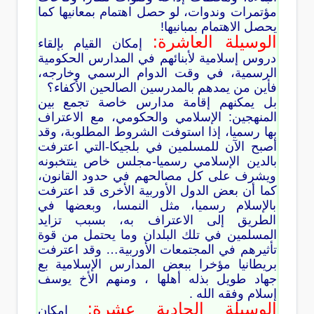
مؤتمرات وندوات، لو حصل اهتمام بمعانيها كما
يحصل الاهتمام بمبانيها!
الوسيلة العاشرة:
إمكان القيام بإلقاء
دروس إسلامية لأبنائهم في المدارس الحكومية
الرسمية، في وقت الدوام الرسمي وخارجه،
فأين من يمدهم بالمدرسين الصالحين الأكفاء؟
بل يمكنهم إقامة مدارس خاصة تجمع بين
المنهجين: الإسلامي والحكومي، مع الاعتراف
بها رسميا، إذا استوفت الشروط المطلوبة، وقد
أصبح الآن للمسلمين في بلجيكا-التي اعترفت
بالدين الإسلامي رسميا-مجلس خاص ينتخبونه
ويشرف على كل مصالحهم في حدود القانون،
كما أن بعض الدول الأوربية الأخرى قد اعترفت
بالإسلام رسميا، مثل النمسا، وبعضها في
الطريق إلى الاعتراف به، بسبب تزايد
المسلمين في تلك البلدان وما يحتمل من قوة
تأثيرهم في المجتمعات الأوربية… وقد اعترفت
بريطانيا مؤخرا ببعض المدارس الإسلامية بع
جهاد طويل بذله أهلها ، ومنهم الأخ يوسف
إسلام وفقه الله .
الوسيلة الحادية عشرة:
إمكان