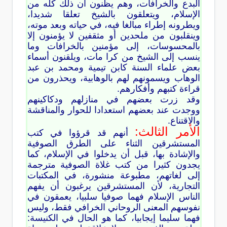
البدع والخرافات، وهم يظنون أن ذلك كله من
الإسلام، ويتعلقون بالشيخ تعلقا شديدا،
ويطرونه إطراء مبالغا فيه، في حياته وبعد موته،
وينقلبون من ملحدين أو مثقفين لا يؤمنون إلا
بالمحسوسات، إلى مؤمنين بالخرافات وما
ينسب إلى الشيخ من كرا مات، ويلقنون أسماء
بعض علماء السنة كابن تيمية ومحمد بن عبد
الوهاب ويسمونهم لهم بالوهابية، ويحذرون من
قراءة كتبهم وأفكارهم.
وقد زرت بعضهم في منازلهم ودكاكينهم
ووجدت عند بعضهم استعدادا للحوار والمناقشة
والاقتناع.
الأمر الثالث:
أنهم قد قرؤوا في كتب
المستشرقين الثناء على الطرق الصوفية
والإشادة بها، قبل أن يدخلوا في الإسلام، كما
يجدون كثيرا من كتب غلاة الصوفية مترجمة
إلى لغاتهم، مطبوعة منشورة، في المكتبات
التجارية، لأن المستشرقين يرغبون أن يفهم
الناس الإسلام فهما صوفيا سلبيا، يعمقون في
نفوسهم المعنى الروحاني الخرافي فقط، وليس
فهما سليما إيجابيا، كما هو الحال في الكنيسة: