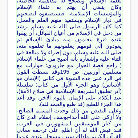
يعلمه الإسلام، ويصحح له مفاهيمه الخاطئة،
وكان ينبغي أن يهتم به علماء الإسلام
والمؤسسات الإسلامية، فيستضيفوه ليصحبهم
في ديار الإسلام ويستفيد منهم العلم والعمل،
كما كان الرسول صلى الله عليه وسلم يرشد
من دخل في الإسلام من أعيان القبائل، أن يبقوا
عنده فترة يتعلمون منه مبادئ الإسلام ثم
يعودون إلى قومهم يعلمونهم ما تعلموه منه،
صلى الله عليه وسلم، دون إطراء ولا مبالغة في
الثناء عليه وإشعاره بأنه أصبح من علماء الإسلام
( راجع قصة الحوار مع جارودي: حوارات مع
مسلمين أوربيين: ص 195وقد بسطت القول
في الرد على هذه الشبهة في كتابي (الإيمان هو
الأساس) وهو الجزء الأول من كتاب: سلسلة
(أثر تطبيق الشريعة الإسلامية في صلاح الأمة)،
عند الكلام على الإيمان باليوم الآخر، وقد أعد
هذا الجزء للطبع (قد طبع والحمد لله).
وعلى النقيض من ذلك وجدت المسلم الصالح-
ولا أزكي على الله أحدا-يوسف إسلام الذي كان
من كبار الموسيقيين المشهورين في الغرب،
فقد قيض الله له أن اطلع على ترجمة معاني
القرآن الكريم-ولذلك سبب مسجل عندي عندما