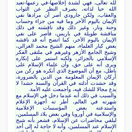
لله تعالى، فهي لشدة إخلاصها-في زعمها-تعبد
الله حبا لذاته، بصرف النظر عن الثواب
والعقاب، ولكن جارودي أصر أن مرادها نفي
الإيمان باليوم الآخر وما فيه من جزاء وحساب
وجنة ونار، وغير ذلك وقد ناقشته في ذلك
مناقشة طويلة في باريس، فأصر على نفي
الإيمان باليوم الآخر، كما اتضح أنه قد ناقشه
بعض كبار العلماء، منهم الشيخ محمد الغزالي،
وشيخ الجامع الأزهر وغيرهم في ملتقى الفكر
الإسلامي بالجزائر، ولكنه استمر على إنكاره
ويرى أنه على حق، وأن علماء الإسلام على
باطل، مع أن الموضوع الذي أنكره هو ركن من
أركان الإيمان المعلومة من الدين بالضرورة،
وقد حشدت أدلته في القرآن والسنة حشدا لا
يدع مجالا للشك فيه، وأجمعت عليه الأمة.
والسبب في ذلك أنه عندما دخل في الإسلام مع
شهرته في العالم، أطر ته أجهزة الإعلام
واستدعته بعض المؤسسات الإعلامية
والإسلامية في أوروبا وفي بعض بلاد المسلمين،
ليلقي محاضرات عن الإسلام، فشعر بأنه شيخ
الإسلام عند المسلمين، وأنه لا حاجة له إلى أحد