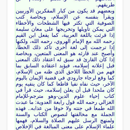
طريقهم.
وبعضهم قد يكون من كبار المفكرين الأوربيين
ويقرأ بنفسه عن الإسلام، وبخاصة كتب
الصوفية التي تكثر فيها الشطحات والأخطاء
التي يمكن تأويلها وتخريجها على معان سليمة
إذا قرئت باللغة العربية، كما يفعل ابن القيم
رحمه الله مع الإمام الهروي، رحمه الله، ولكنها
إذا ترجمت إلى لغة أخرى تأكد ذلك الخطأ،
وأصبح عند قارئه هو المعنى المتعين، وبخاصة
إذا كان القارئ قد سبق له اعتقاد ذلك المعنى
قبل إعلانه إسلامه، فيؤيد اعتقاده السابق بما
فهم من الخطأ اللاحق الذي ظنه من الإسلام،
كما وقع لرجاء جارودي في قضية الإيمان باليوم
الآخر، حيث نفاه نفيا قاطعا كما كان ينفيه يوم
كان ملحدا قبل أن يعلن إسلامه، حيث قرأ في
كتاب إحياء علوم الدين-وهو مترجم-للإمام
الغزالي رحمه الله قول رابعة العدوية: ما عبدت
الله طمعا في جنته ولا خوفا من عذابه.. فهذه
الجملة مع مخالفتها لنصوص الكتاب والسنة
ولمنهج الرسل عليهم الصلاة والسلام، فهمها
علماء الإسلام على معنى المبالغة في الإخلاص