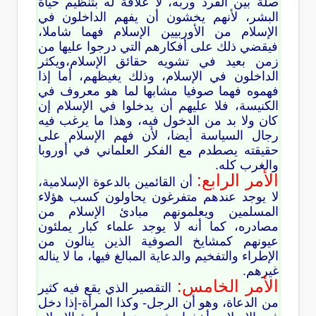
صلة بين الفرد وربه، لا علاقة له بتنظيم حياة
البشر، لأنهم يخشون أن يفهم الداخلون في
الإسلام من الأوربيين الإسلام فهما شاملا،
فيقضي ذلك على أفكارهم التي درجوا عليها من
زمن بعيد في تشويه حقائق الإسلام،ويكثر
الداخلون في الإسلام، وذلك يغيظهم، أما إذا
فهموه فهما صوفيا مشابها لما هو معروف في
الكنيسة، فلا عليهم أن يدخلوا في الإسلام إن
كان ولا بد من الدخول فيه، وهذا ما يرغب فيه
رجال السياسة أيضا، لأن فهم الإسلام على
حقيقته يصطدم مع الفكر العلماني في أوروبا
والغرب كله.
الأمر الرابع:
أن القائمين بالدعوة الإسلامية،
لا يوجد عندهم متفرغون يحاولون كسب هؤلاء
المسلمين ويعلمونهم مبادئ الإسلام من
مصادره، كما أنه لا يوجد علماء كبار يملئون
عيونهم كمشايخ الصوفية الذين ينالون من
الإطراء والتفخيم والدعاية المبالغ فيها، ما لا يناله
غيرهم.
الأمر الخامس:
التقصير الذي يقع فيه كثير
من الدعاة، وهو أن الرجل- وكذا المرأة-إذا دخل