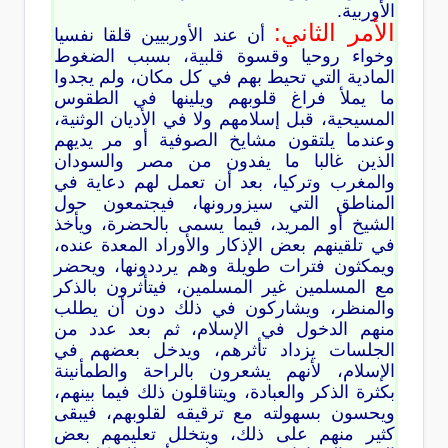
الأوربية.
الأمر الثاني:
أن عند الأوربيين قلقا نفسيا
وخواء روحيا وقسوة قلبية، بسبب الضغوط
المادية التي تحيط بهم في كل مكان، ولم يجدوا
ما يملأ فراغ قلوبهم ويلينها في الطقوس
المسيحية، قبل إسلامهم ولا في الأديان الوثنية،
وعندما يلتقون مشايخ الصوفية أو مر يديهم
الذين غالبا ما يفدون من مصر والسودان
والمغرب وتركيا، بعد أن تعمل لهم دعاية في
المناطق التي سيزورونها، فيجتمعون حول
الشيخ أو المريد، فيما يسمى بالحضرة، ويأخذ
في تلقينهم بعض الإذكار والأوراد المعدة عنده،
ويمكثون فترات طويلة وهم يرددونها، ويحضر
مع المسلمين غير المسلمين، فيتأثرون بالذكر
والمنظر، ويشاركون في ذلك دون أن يطلب
منهم الدخول في الإسلام، ثم بعد عدد من
الجلسات يزداد تأثرهم، ويدخل بعضهم في
الإسلام، لأنهم يشعرون بالراحة والطمأنينة
بكثرة الذكر والعبادة، ويتناقلون ذلك فيما بينهم،
ويحسون بسهولته مع ترقيقه لقلوبهم، فيبقى
كثير منهم على ذلك، ويتخلل تعليمهم بعض