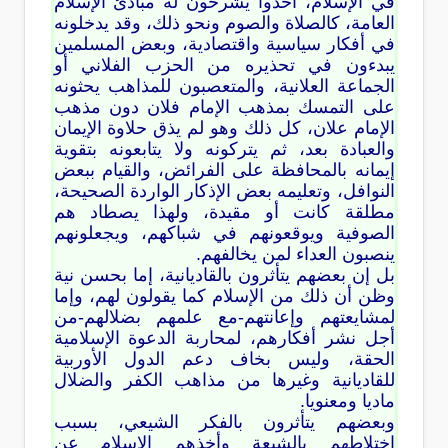
في الإسلام، أخذوا يشرحون له مبادئ الإسلام
العامة، كالصلاة والصوم ونحو ذلك، وقد يدخلونه
في أفكار سياسية واقتصادية، وبعض المسلمين
يبدءون في تحذيره من الحزب الفلاني أو
الجماعة العلانية، والمتعصبون للمذاهب يحثونه
على التمسك بمذهب الإمام فلان دون مذهب
الإمام علان، كل ذلك وهو لم يذق حلاوة الإيمان
والعبادة بعد، ثم يتركونه ولا يتابعونه بتقوية
إيمانه بالمحافظة على الفرائض، والقيام ببعض
النوافل، وتعليمه بعض الإذكار الواردة الصحيحة،
مطلقة كانت أو مقيدة، ولهذا يصطاد هم
الصوفية ويوقعونهم في شباكهم، ويجعلونهم
ينصبون العداء لمن يخالفهم.
بل إن بعضهم يتأثرون بالقاديانية، إما بحسن نية
وظن أن ذلك من الإسلام كما يقولون لهم، وإما
لمشايعتهم وإعانتهم-مع علمهم بضلالهم-من
أجل نشر أفكارهم، لمحاربة الدعوة الإسلامية
الحقة، وليس بخاف دعم الدول الأوربية
للقاديانية وغيرها من مذاهب الكفر والضلال
ماديا ومعنويا.
وبعضهم يتأثرون بالفكر الشيعي، بسبب
اختلاطهم بالشيعة وأخذهم الإسلام عن