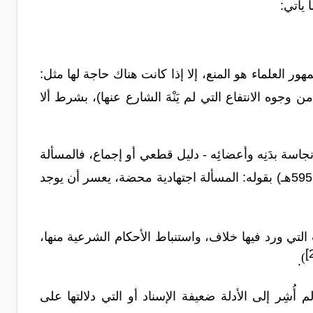
 يأتي
:
ر العلماء هو المنع، إلا إذا كانت هناك حاجة لها مثل:
وجوه الانتفاع التي لم يَنْهَ الشارع عنها)، بشرط ألا
جاسة بدَنِه وأعضائِه - دليل قطعي أو إجماع، فالمسألة
محل اجتهاد، والخلاف فيها سائغ وقديم، وقد عبَّر عن ذلك أبو الوليد بن رشد (المتوفى: 595هـ) بقوله: المسألة اجتهادية محضة، يعسر أن يوجد
تي ورد فيها خلاف، واستنباط الأحكام الشرعية منها،
[
)
.
أُشِر إلى الأدلة ضعيفة الإسناد أو التي دلالتها على