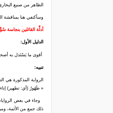
الظاهر من صنيع البخار
وسأكتفي
هنا بمناقشة ال
أدلَّة القائلين بنجاسة سُ
الدليل الأ
ول
:
أقوى ما يَ
سْتَدل به أص
تنبيه:
الرواية المذكورة هي ال
« طَهُورُ
(أي: تطهير) إنا
وجا
ء في بعض الروايات 
ذلك جمع من الأئمة، ومن ثَ