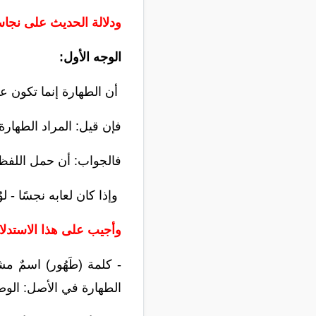
ودلالة الحديث على نجا
الوجه الأول:
أن الطهارة
إنما تكون عن
فإن قيل
: المراد الطهارة 
فالجواب: أن حمل اللف
وإذا
كان لعابه نجسًا - ل
وأجيب على هذا الاستدلا
- كلمة (طَهُور) اسمٌ م
الطهارة في الأصل: الوض