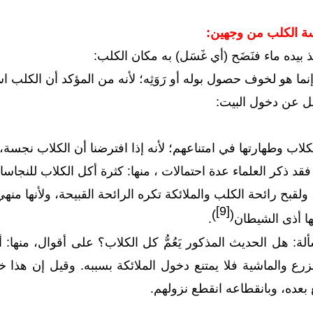
ة الكلب من وجهين:
 بيده ماء فنَضَح (أي غَسَل) به مكان الكلب:
ما هو لخوف حصول بوله أو رَوَثِه؛ لأنه من المؤكد أن الكلب
يل عن دخول البيت:
لكلاب وطهارتها في امتناعهم؛ لأنه إذا افترضنا أن الكلاب نجس
قد ذكر العلماء عدة احتمالات ، منها: كثرة أكل الكلاب للنجاس
ولقبح رائحة الكلب والملائكة تكره الرائحة القبيحة، ولأنها م
[9]
)
(
ها أذى الشيطان
.
ة: هل الحديث المذكور يَعُمُّ كل الكلاب؟ على أقوال، منها: 
ع والماشية فلا يمتنع دخول الملائكة بسببه. وقيل إن هذا 
بعده، وبانقطاعه انقطع نزولهم.