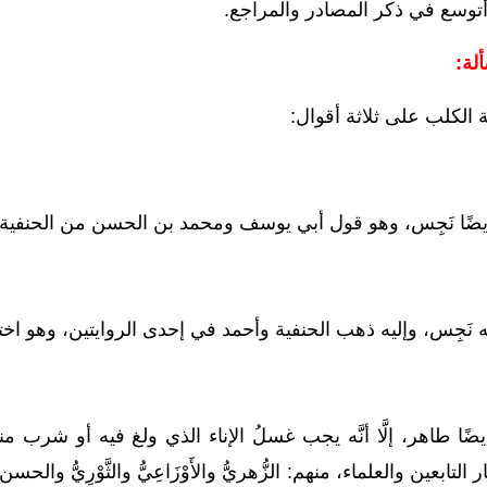
 أتوسع في ذكر المصادر
والمراجع.
لة:
 الكلب على ثلاثة
أقوال
:
 أيضًا نَجِس، وهو قول أبي يوسف ومحمد بن الحسن من الحنفية،
ه نَجِس، وإليه ذهب الحنفية وأحمد في إحدى الروايتين، وهو اخت
يضًا طاهر، إلَّا أنَّه يجب غسلُ الإناء الذي ولغ فيه أو شرب منه
تابعين والعلماء، منهم: الزُّهريُّ والأَوْزَاعِيُّ والثَّوْرِيُّ والح