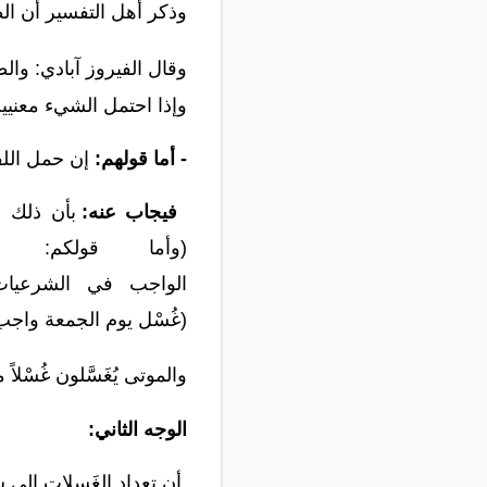
وذكر أهل التفسير أن الط
وقال الفيروز آبادي: والط
وإذا احتمل الشيء معنيين
- أما قولهم:
إن حمل اللف
فيجا
ب عنه:
بأن ذلك عن
(وأما
قولكم:
الواجب
في
الشرعيات
(غُسْل
يوم
الجمعة
واجب
والموتى
يُغَسَّلون
غُسْلاً
م
الوجه الثاني:
أن
ت
عداد
الغَسلات
إلى
س