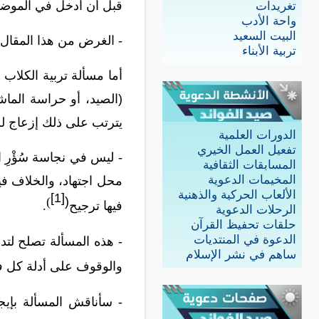
قبل أن
أدخل في الموضوع،
تغريدات
واحة الأدب
البيت السعيد
- الغر
ض من هذا المقال: 
تربية الأبناء
أما مسألة تربية الکلاب 
(الصيد، أو حراسة الماشي
يترتب على ذلك إزعاج لل
الدورات العلمية
تفعيل العمل الخيري
- ليس
في نجاسة سُؤْرِ ا
المسابقات الثقافية
المخيمات الدعوية
الألعاب الحركية والذهنية
[1]
)
(
فيها
ترجيح
.
الرحلات الدعوية
حلقات تحفيظ القرآن
الدعوة في المنتديات
-
هذه المسألة تصلح لتدر
ساهم في نشر الإسلام
والوقوف على أدلة كل فر
- سأناقش
المسألة بإيجا