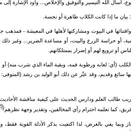
 أسأل الله التيسير والتوفيق والإخلاص... وأود الإشارة إلى ما
بيان ما إذا كانت الكلاب طاهرة أو نجسة.
واقتنائها في البيوت ومشاركتها لأهلها في المعيشة - فمذهب جمهو
ة، أو حراسة الزرع والبيت، أو مساعدة الضرير... وغير ذلك من 
ناس أو ترويع لهم أو
إضرار بممتلكاتهم.
لكلب (أي: لعابه ورطوبة فمه، وبقية الماء الذي شرب منه) أو ن
يب طالب العلم ودارس الحديث على كيفية مناقشة الأحاديث ال
2]
(
يق، كما تعلمه احترام رأي المخالفين، وتقدير وجهة نظرهم
ز وبما يفي بالغرض، لذا اكتفيت بذكر الأدلة القوية فقط، ولم 