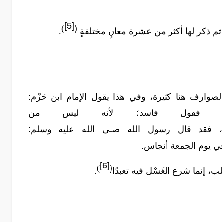
[5]
)
(
. ثم ذكر لها أكثر من عشرة معانٍ مختلفةٍ
.
صوارف هنا كثيرة، وفي هذا يقول الإمام ابن حَزْم:
فقول
فاسد؛
لأنه
ليس
من
فقد
قال رسول
الله
صلى
الله
عليه
وسلم:
ي
يوم
الجمعة
أنجاس
.
[6]
)
(
لب،
إنما
شرع
الغَسْل
فيه
تعبدًا
.