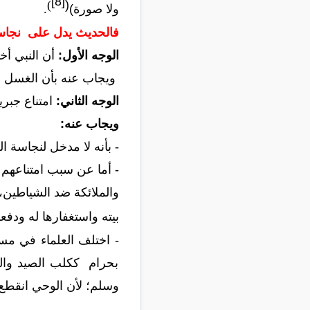
[8]
)
(
ولا صورة)
.
فالحديث يدل على نجاس
الوجه الأول:
أن النبي أخذ
ويجاب عنه بأن الغسل إن
الوجه الثاني:
امتناع جبر
ويجاب عنه:
- بأنه لا مدخل لنجاسة ا
- أما عن سبب امتناعهم ف
والملائكة ضد الشياطين، 
بيته واستغفارها له ودفع
- اختلف العلماء في مسأل
بحرام ككلب الصيد والزر
وسلم؛ لأن الوحي انقطع 