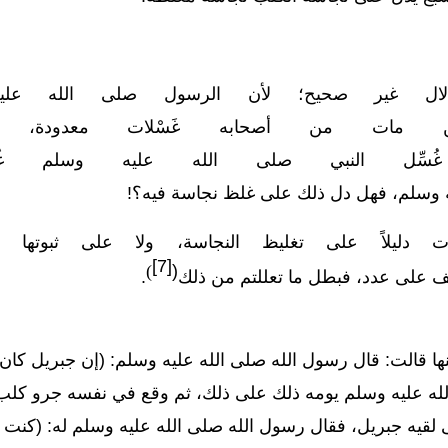
لال غير صحيح؛
لأن
الرسول
صلى
الله
علي
مات
من
أصحابه
غَسْلات
معدودة،
غُسِّل
النبي
صلى
الله
عليه
وسلم
غ
وسلم،
فهل
دل
ذلك
على
غلظ
نجاسة
فيه
؟
!
ت
دليلاً
على
تغليظ
النجاسة،
ولا
على
ثبوتها
[7]
)
(
ف
على
عدد،
فبطل
ما
تعللتم من
ذلك
.
 قالت: قال رسول الله صلى الله عليه وسلم: (إن جبريل كان وع
 عليه وسلم يومه ذلك على ذلك، ثم وقع في نفسه جرو كلب تحت 
 لقيه جبريل، فقال رسول الله صلى الله عليه وسلم له: (كنت وعد