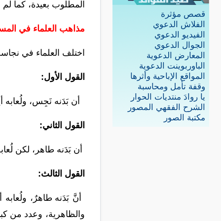
المطلوب بعيدة، كما لم
قصص مؤثرة
الفلاش الدعوي
مذاهب العلماء في المسأ
الفيديو الدعوي
الجوال الدعوي
اختلف الع
لماء في نجاسة
المعارض الدعوية
الباوربوينت الدعوية
المواقع الإباحية وأثرها
القو
ل
الأول:
وقفة تأمل ومحاسبة
يا روادَ منتديات الحوار
أن بَدَنه
نَجِس، ولُعابه
الشرح الفقهي المصور
مكتبة الصور
القول الثاني:
أن بَدَنه
طاهر، لكن لُعاب
القول
الثالث:
أنَّ بَدَنه
طاهرٌ، ولُعابه أ
والظاهرية، وعدد من كبار ال