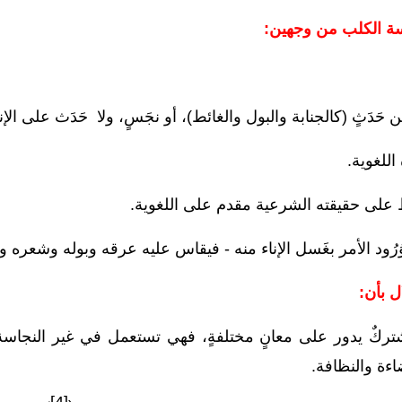
سة الكلب من وجهين:
 حَدَثٍ (كالجنابة والبول والغائط)، أو نجَسٍ، ولا
حَدَث على الإ
اللغوية.
ظ على حقيقته الشرعية مقدم على
اللغوية.
وُرُود الأمر بغَسل الإناء منه - فيقاس عليه عرقه وبوله وشعره 
ل بأن:
شتركٌ يدور على معانٍ مختلفةٍ، فهي تستعمل في غير النجاس
اءة والنظافة.
[4]