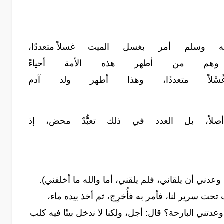
ه
وسلم
أمر
بغسل
الميت
غسلاً
متعددًا،
وهم
من
أطهر
هذه
الأمة
أحياءً
ُسْلاً
متعددًا،
وهذا
أطهر
ولد
آدم
أصلاً،
بل العدد
في
ذلك
تعبُّدٌ
محض،
إذ
دني أن يلقاني، فلم يلقني، أما والله ما أخلفني).
سرير لنا، فأمر به فأُخرِج، ثم أخذ بيده ماء،
تني البارحة؟ قال: أجل، ولكنا لا ندخل بيتًا فيه كلب