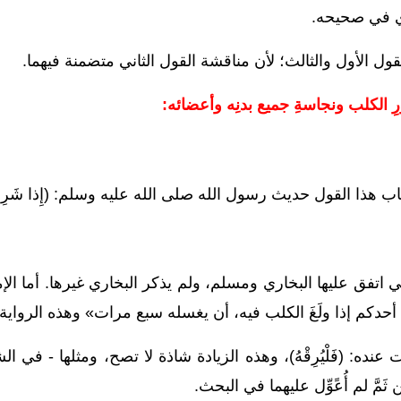
ي في
صحيحه.
قول الأول والثالث؛ لأن مناقشة القول الثاني متضمنة
فيهما.
ؤْرِ الكلب ونجاسةِ جميع بدنِه وأعضائه:
حاب هذا القول حديث رسول
الله
صلى
الله
عليه
وسلم: (إِذا شَرِبَ ا
تي اتفق عليها البخاري ومسلم، ولم يذكر البخاري
غيرها.
أما ال
ء أحدكم إذا ولَغَ الكلب فيه، أن يغسله سبع مرات» وهذه الرواية
عنده: (فَلْيُرِقْهُ)، وهذه الزيادة شاذة لا تصح، ومثلها - في 
مَّ لم أُعًوِّل عليهما في
البحث.