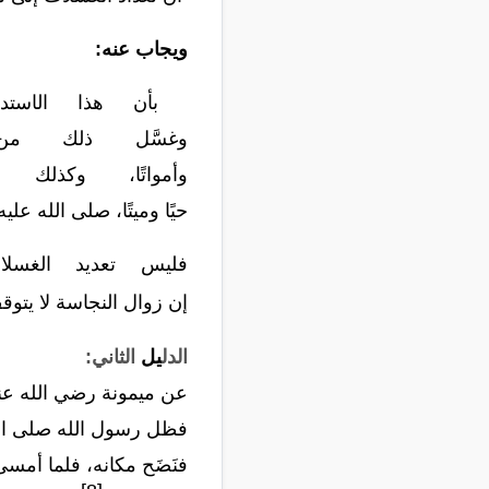
ويجاب عنه:
بأن هذا ال
استد
وغسَّل
ذلك
من
وأمواتًا،
وكذلك
حيًا
وميتًا،
صلى
الله
عليه
فليس
تع
ديد
الغسلا
إن
زوال
النجاسة
لا
يتوق
الدل
يل
الثاني:
عن ميمونة رضي الله عنها
فظل رسول الله صلى الله
فنَضَح مكانه، فلما أمسى