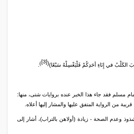
[3]
)
(
لكَلْبُ في إِنَاءِ أحَدِكُمْ فَلْيَغْسِلْهُ سَبْعًا)
.
إمام مسلم فقد جا
ء هذا الخبر عنده بروايات شتى، منها:
 قريبة من الرواية المتفق
عليها والمشار إليها أعلاه.
الشذوذ وعدم الصحة - زيادة (أولاهن بالتراب)، أشار إلى