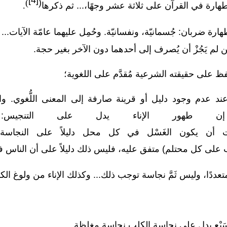
)
(
هارة في القرآن على ثلاثة عشر وجهًا،... ثم ذكرها
.
هارة ضربان: جُسمانيّة، ونفسانيّة. وحُمِل عليهما عامّة الآيات..
 لم يَجُزْ أن يُصرف إلى أحدهما دون الآخر
بغير حجة.
ظ على حقيقته الشرعية مُقدَّم على اللغوية؛
د عدم وجود دليل أو قرينة صارفة إلى المعنى اللُّغوي. وال
إن
طهور
الإناء
يدل
على
التنجيس:
أن
يكون
الغَسْل
في
كل
محل
دليلاً
على
النجاسة،
على كل محتلم) متفق عليه،
فليس
ذلك
دليلاً
على
أن
الناس
ف
تعددًا،
وليس
ثَمَّ
نجاسة
توجب
ذلك
... وكذ
لك
الإناء
من ولوغ
الك
َبْع يدل على نجاسة الكلب نجاسة
مغلظة.