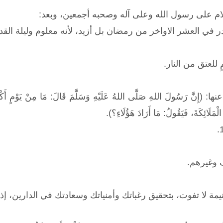
لام على رسول الله وعلى آله وصحبه أجمعين، وبعد:
ر في العشر الاواخر من رمضان بل أزيد، لأنه معلوم وليلة القدر
للعتق من النار.
(إِنَّ رَسُولَ اللهِ صَلَّى اللهُ عَلَيْهِ وَسَلَّمَ قَالَ: مَا مِنْ يَوْمٍ أَكْثَرَ م
مِ الْمَلَائِكَةَ، فَيَقُولُ: مَا أَرَادَ هَؤُلَاءِ؟).
 وغيرهم.
ة لا تفوت، بتحقيق رغباتك وأمنياتك وسعادتك في الدارين، إذ ف