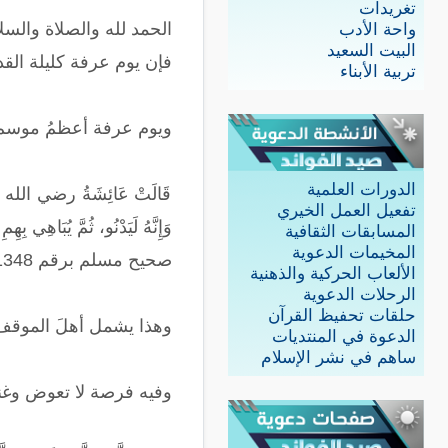
تغريدات
الحمد لله والصلاة والس
واحة الأدب
البيت السعيد
فإن يوم عرفة كليلة القد
تربية الأبناء
ويوم عرفة أعظمُ موسمٍ 
الدورات العلمية
قَالَتْ عَائِشَةُ رضي الله عنها: 
تفعيل العمل الخيري
وَإِنَّهُ لَيَدْنُو، ثُمَّ يُبَاهِي بِهِ
المسابقات الثقافية
المخيمات الدعوية
صحيح مسلم برقم 1348.
الألعاب الحركية والذهنية
الرحلات الدعوية
حلقات تحفيظ القرآن
وهذا يشمل أهلَ الموقف
الدعوة في المنتديات
ساهم في نشر الإسلام
وفيه فرصة لا تعوض وغنيم