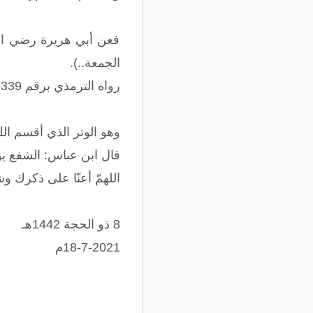
فعن أبي هريرة رضي الله
الجمعة..).
رواه الترمذي برقم 3339وحسنه الألباني".
وهو الوتر الذي أقسم الله 
قال ابن عباس: الشفع ي
اللهمّ أعنّا على ذكرك
8 ذو الحجة 1442هـ
18-7-2021م