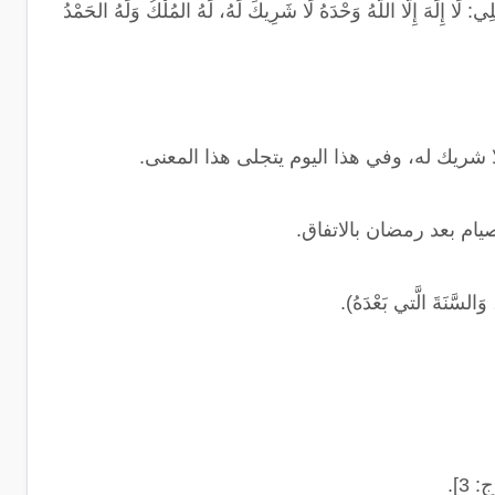
ي: لَا إِلَهَ إِلَّا اللَّهُ وَحْدَهُ لَا شَرِيكَ لَهُ، لَهُ المُلْكُ وَلَهُ الحَمْدُ
 شريك له، وفي هذا اليوم يتجلى هذا المعنى.
يام بعد رمضان بالاتفاق.
لسَّنَةَ الَّتي بَعْدَهُ).
3].