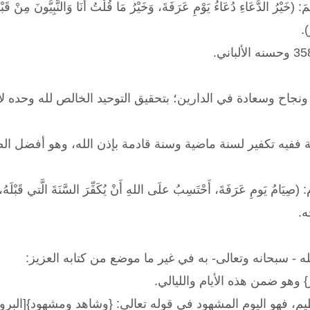
 (خَيْرُ الدُّعَاءِ دُعَاءُ يَوْمِ عَرَفَةَ، وَخَيْرُ مَا قُلْتُ أَنَا وَالنَّبِيُّونَ مِنْ قَبْلِ
).
نجاح وسعادة في الدارين؛ بتحقيق التوحيد الخالص لله وحده لا
 ففيه تكفير لسنة ماضية وسنة قادمة بإذن الله، وهو أفضل الص
 يَومِ عَرَفَةَ، أَحْتَسِبُ علَى اللهِ أَنْ يُكَفِّرَ السَّنَةَ الَّتي قَبْلَهُ، وَا
.
 - سبحانه وتعالى- به في غير ما موضع من كتابه العزيز:
 وهو ضمن هذه الأيام والليالي.
يم، فهو اليوم المشهود في قوله تعالى: {وشاهد ومشهود}[البروج: 