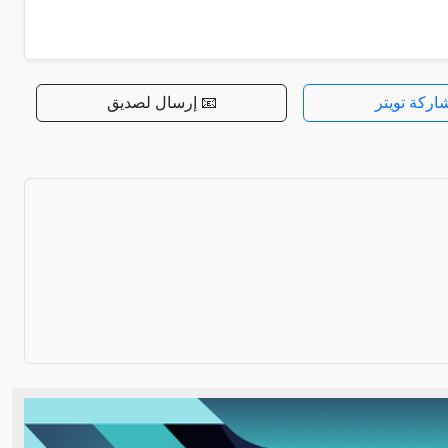
اركة تويتر
📧 إرسال لصديق