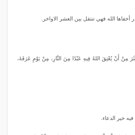
 أخفاها الله فهي تنتقل بين العشر الاواخر.
ِنْ أَنْ يُعْتِقَ اللهُ فِيهِ عَبْدًا مِنَ النَّارِ، مِنْ يَوْمِ عَرَفَةَ،
يه خير الدعاء.