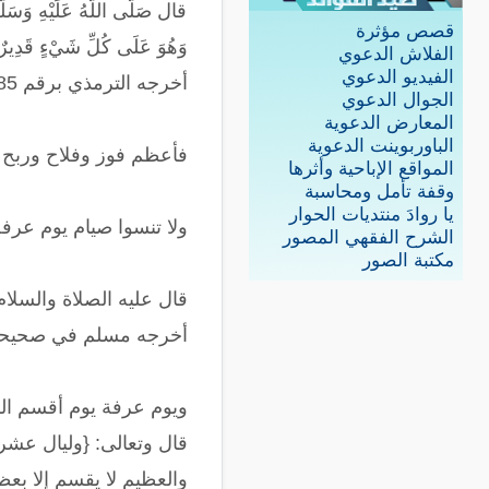
قال صَلَّى اللَّهُ عَلَيْهِ وَسَلَّمَ:
قصص مؤثرة
وَهُوَ عَلَى كُلِّ شَيْءٍ قَدِيرٌ
الفلاش الدعوي
الفيديو الدعوي
أخرجه الترمذي برقم 3585 وحسنه الألباني.
الجوال الدعوي
المعارض الدعوية
الباوربوينت الدعوية
فأعظم فوز وفلاح وربح و
المواقع الإباحية وأثرها
وقفة تأمل ومحاسبة
يا روادَ منتديات الحوار
ولا تنسوا صيام يوم عرفة
الشرح الفقهي المصور
مكتبة الصور
قال عليه الصلاة والسلام: (صِيَامُ
أخرجه مسلم في صحيحه
ويوم عرفة يوم أقسم الله
قال وتعالى: {وليال عشر}
والعظيم لا يقسم إلا بعظ