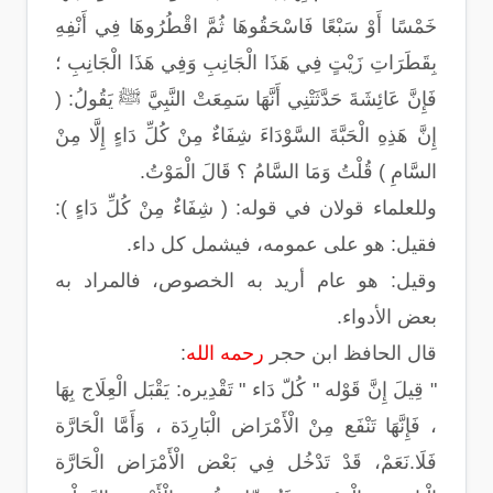
خَمْسًا أَوْ سَبْعًا فَاسْحَقُوهَا ثُمَّ اقْطُرُوهَا فِي أَنْفِهِ
بِقَطَرَاتِ زَيْتٍ فِي هَذَا الْجَانِبِ وَفِي هَذَا الْجَانِبِ ؛
فَإِنَّ عَائِشَةَ حَدَّثَتْنِي أَنَّهَا سَمِعَتْ النَّبِيَّ ﷺ يَقُولُ: (
إِنَّ هَذِهِ الْحَبَّةَ السَّوْدَاءَ شِفَاءٌ مِنْ كُلِّ دَاءٍ إِلَّا مِنْ
السَّامِ ) قُلْتُ وَمَا السَّامُ ؟ قَالَ الْمَوْتُ.
وللعلماء قولان في قوله: ( شِفَاءٌ مِنْ كُلِّ دَاءٍ ):
فقيل: هو على عمومه، فيشمل كل داء.
وقيل: هو عام أريد به الخصوص، فالمراد به
بعض الأدواء.
قال الحافظ ابن حجر
رحمه الله
:
" قِيلَ إِنَّ قَوْله " كُلّ دَاء " تَقْدِيره: يَقْبَل الْعِلَاج بِهَا
، فَإِنَّهَا تَنْفَع مِنْ الْأَمْرَاض الْبَارِدَة ، وَأَمَّا الْحَارَّة
فَلَا.نَعَمْ، قَدْ تَدْخُل فِي بَعْض الْأَمْرَاض الْحَارَّة