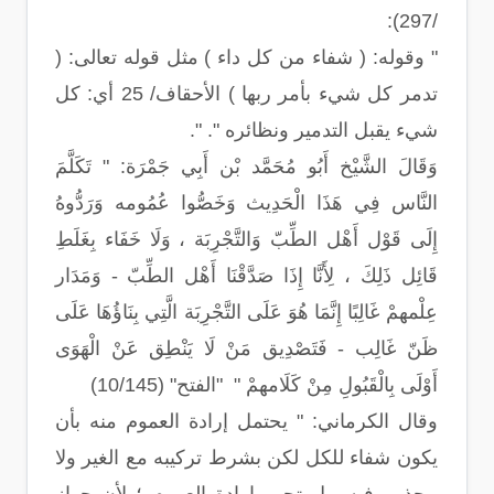
/297):
" وقوله: ( شفاء من كل داء ) مثل قوله تعالى: (
تدمر كل شيء بأمر ربها ) الأحقاف/ 25 أي: كل
شيء يقبل التدمير ونظائره ". ".
وَقَالَ الشَّيْخ أَبُو مُحَمَّد بْن أَبِي جَمْرَة: " تَكَلَّمَ
النَّاس فِي هَذَا الْحَدِيث وَخَصُّوا عُمُومه وَرَدُّوهُ
إِلَى قَوْل أَهْل الطِّبّ وَالتَّجْرِبَة ، وَلَا خَفَاء بِغَلَطِ
قَائِل ذَلِكَ ، لِأَنَّا إِذَا صَدَّقْنَا أَهْل الطِّبّ - وَمَدَار
عِلْمهمْ غَالِبًا إِنَّمَا هُوَ عَلَى التَّجْرِبَة الَّتِي بِنَاؤُهَا عَلَى
ظَنّ غَالِب - فَتَصْدِيق مَنْ لَا يَنْطِق عَنْ الْهَوَى
أَوْلَى بِالْقَبُولِ مِنْ كَلَامهمْ " "الفتح" (10/145)
وقال الكرماني: " يحتمل إرادة العموم منه بأن
يكون شفاء للكل لكن بشرط تركيبه مع الغير ولا