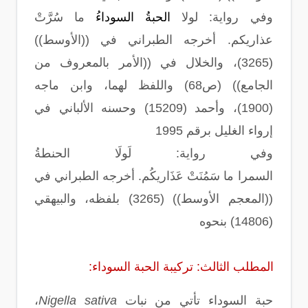
وفي رواية: لولا
الحبةُ السوداءُ
ما سُرَّتْ
عذاريكم. أخرجه الطبراني في ((الأوسط))
(3265)، والخلال في ((الأمر بالمعروف من
الجامع)) (ص68) واللفظ لهما، وابن ماجه
(1900)، وأحمد (15209) وحسنه الألباني في
إرواء الغليل برقم 1995
وفي رواية: لَولَا الحنطةُ
السمرا ما سَمُنَتْ عَذَاريكُم. أخرجه الطبراني في
((المعجم الأوسط)) (3265) بلفظه، والبيهقي
(14806) بنحوه
المطلب الثالث: تركيبة الحبة السوداء:
حبة السوداء تأتي من نبات
Nigella sativa
،