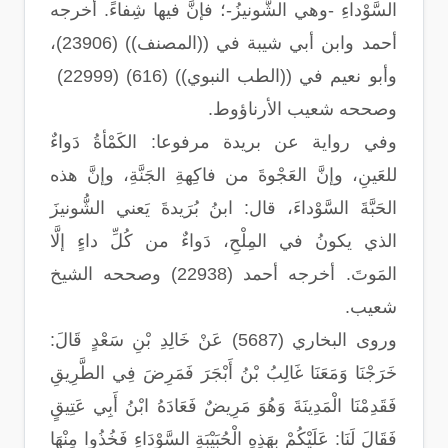
السَّوْداءِ -وهي الشُّونيزُ-؛ فإنَّ فيها شِفاءً. أخرجه
أحمد
وابن أبي شيبة في ((المصنف)) (23906)،
وأبو نعيم في ((الطب النبوي)) (616) (22999)
وصححه شعيب الأرناؤوط.
وفي رواية عن بريدة مرفوعا: الكَمْأةُ دَواءٌ
للعَينِ، وإنَّ العَجْوةَ من فاكِهةِ الجَنَّةِ، وإنَّ هذه
الحَبَّةَ السَّوْداءَ، قال: ابنُ بُرَيدةَ يَعني الشُّونيزَ
الذي يكونُ في المِلْحِ، دَواءٌ من كُلِّ داءٍ إلَّا
المَوتَ. أخرجه أحمد (22938) وصححه الشيخ
شعيب.
و
روى البخاري (5687) عَنْ خَالِدِ بْنِ سَعْدٍ قَالَ:
خَرَجْنَا وَمَعَنَا غَالِبُ بْنُ أَبْجَرَ فَمَرِضَ فِي الطَّرِيقِ
فَقَدِمْنَا الْمَدِينَةَ وَهُوَ مَرِيضٌ فَعَادَهُ ابْنُ أَبِي عَتِيقٍ
فَقَالَ لَنَا: عَلَيْكُمْ بِهَذِهِ الْحُبَيْبَةِ السَّوْدَاءِ فَخُذُوا مِنْهَا