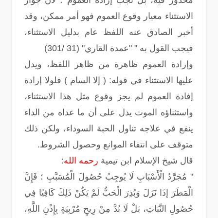
محذور فيه، بل تجب إرادة العموم ؛ لأن جواز
الاستثناء معيار وقوع العموم فهو أمر ممكن، وقد
أخبر الصادق عنه اللفظ عام بدليل الاستثناء،
فيجب القول به " "عمدة القاري" (31 /301)
وإرادة العموم ظاهرة من ظاهر اللفظ، ويدل
عليها الاستثناء في قوله: ( إلا السام ) فلولا إرادة
إفادة العموم لم يجز وقوع مثل هذا الاستثناء،
واستثناؤه الموت يدل على أن ما عداه من الداء
ينفع في علاجه تناول الحبة السوداء، ولكن ذلك
متوقف على انتفاء الموانع وحصول الشروط.
قال شيخ الإسلام ابن تيمية
رحمه الله
:
" مُجَرَّدُ الْأَسْبَابِ لَا يُوجِبُ حُصُولَ الْمُسَبَّبِ ؛ فَإِنَّ
الْمَطَرَ إذَا نَزَلَ وَبُذِرَ الْحَبُّ لَمْ يَكُنْ ذَلِكَ كَافِيًا فِي
حُصُولِ النَّبَاتِ، بَلْ لَا بُدَّ مِنْ رِيحٍ مُرْبِيَةٍ بِإِذْنِ اللَّهِ،