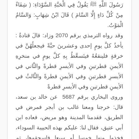
رَسُولَ اللَّهِ ﷺ يَقُولُ فِي الْحَبَّةِ السَّوْدَاءِ: ( شِفَاءٌ
مِنْ كُلِّ دَاءٍ إِلَّا السَّامَ ) قَالَ ابْنُ شِهَابٍ: وَالسَّامُ
الْمَوْتُ.
وقد رواه الترمذي برقم 2070 وزاد: قالَ قتادةُ :
يأخذُ كلَّ يومٍ إحدى وعشرينَ حبَّةً فيجعلُهُنَّ في
خرقةٍ فلينقعُهُ فيتَسعَّطُ بِهِ كلَّ يومٍ في منخرِهِ
الأيمنِ قطرتينِ وفي الأيسرِ قطرةً والثَّاني في
الأيسرِ قطرتينِ وفي الأيمنِ قطرةً والثَّالثُ في
الأيمنِ قطرتينِ وفي الأيسرِ قطرةً
وروى البخاري برقم 5687 عن خالد بن سعد،
قال: خرجنا ومعنا غالب بن أبجر فمرض في
الطريق، فقدمنا المدينة وهو مريض، فعاده ابن
أبي عتيق، فقال لنا: عليكم بهذه الحبيبة السوداء،
فخذوا منها خمسا أو سبعا فاسحقوها، ثم