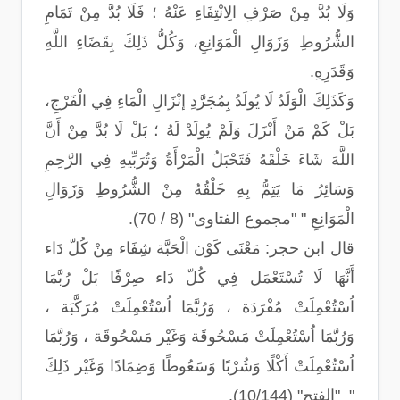
وَلَا بُدَّ مِنْ صَرْفِ الِانْتِفَاءِ عَنْهُ ؛ فَلَا بُدَّ مِنْ تَمَامِ
الشُّرُوطِ وَزَوَالِ الْمَوَانِعِ، وَكُلُّ ذَلِكَ بِقَضَاءِ اللَّهِ
وَقَدَرِهِ.
وَكَذَلِكَ الْوَلَدُ لَا يُولَدُ بِمُجَرَّدِ إنْزَالِ الْمَاءِ فِي الْفَرْجِ،
بَلْ كَمْ مَنْ أَنْزَلَ وَلَمْ يُولَدْ لَهُ ؛ بَلْ لَا بُدَّ مِنْ أَنَّ
اللَّهَ شَاءَ خَلْقَهُ فَتَحْبَلُ الْمَرْأَةُ وَتُرَبِّيهِ فِي الرَّحِمِ
وَسَائِرُ مَا يَتِمُّ بِهِ خَلْقُهُ مِنْ الشُّرُوطِ وَزَوَالِ
الْمَوَانِعِ " "مجموع الفتاوى" (8 / 70).
قال ابن حجر: مَعْنَى كَوْن الْحَبَّة شِفَاء مِنْ كُلّ دَاء
أَنَّهَا لَا تُسْتَعْمَل فِي كُلّ دَاء صِرْفًا بَلْ رُبَّمَا
اُسْتُعْمِلَتْ مُفْرَدَة ، وَرُبَّمَا اُسْتُعْمِلَتْ مُرَكَّبَة ،
وَرُبَّمَا اُسْتُعْمِلَتْ مَسْحُوقَة وَغَيْر مَسْحُوقَة ، وَرُبَّمَا
اُسْتُعْمِلَتْ أَكْلًا وَشُرْبًا وَسَعُوطًا وَضِمَادًا وَغَيْر ذَلِكَ
" "الفتح" (10/144).