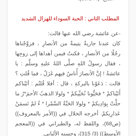
المطلب الثاني : الحبة السوداء للهزال الشديد
-عن عائشة رضي الله عنها قالت:
كان عندنا جاريةٌ يتيمةٌ من الأنصارِ ، فزوَّجْناها
رجُلًا من الأنصارِ ، فكنتُ فيمن أهداها إلى زوجِها
، فقال رسولُ اللهِ صلَّى اللهُ عليهِ وسلَّم : يا
عائشةُ ! إنَّ الأنصارَ أُناسٌ فيهم غَزَلٌ ، فما قُلتِ ؟
قالت : دَعَوْنا بالبركةِ ، قال : أفلا قُلتُم : أتَيْناكم
أَتَيْناكمْ * فحَيُّونا نُحَيِّيكمْ * ولولا الذهبُ الأحمَ*رُ ما
حلَّتْ بِوَادِيكمْ * ولولا الحَبَّةُ السَّمْرا * ءُ لمْ تَسمَنْ
عَذارِيكمْ. أخرجه الخلال في ((الأمر بالمعروف))
(ص68)، واللفظ له، والطبراني في ((المعجم
الأوسط)) (3/ 315)، وحسنه الألباني.