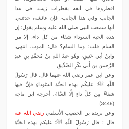
اقطروها في أنفه بقطرات زيت، في هذا
الجانب وفي هذا الجانب، فإن عائشة، حدثتني:
أنها سمعت النبي صلى الله عليه وسلم يقول: إن
هذه الحبة السوداء شفاء من كل داء، إلا من
السام قلت: وما السام؟ قال: الموت. انتهى.
وابنُ أبي عَتيقٍ، وهُو عبدُ اللهِ بنُ مُحمَّدِ بنِ عبدِ
الرَّحمنِ بنِ أَبي بكْرٍ الصِّدِّيقِ
وعن ابن عمر رضي الله عنهما قال: قال رَسُولَ
اللَّهِ ﷺ: عليكُم بهذه الحبَّةِ السَّوداءِ فإنَّ فيها
شفاءً مِن كلِّ داءٍ إلَّا السَّامَ. أخرجه ابن ماجه
(3448)
وعن بريدة بن الحصيب الأسلمي
رضي الله عنه
قال : قال رَسُولَ اللَّهِ ﷺ: عليكم بهذه الحَبَّةِ