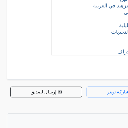
هيد في العربية
ي
لية
التحديات
حراف
اركة تويتر
📧 إرسال لصديق