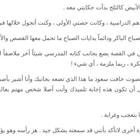
لأبيض كالثلج بدأت حكايتي معه .
هم الدراسية ، وكانت حصتي الأولى ، وكنت أتجول خلالها 
باح الباكر ودائماً بدايات الصباح ما تحمل معها القصص والأش
ي القصة يضع بجانب كتابه المدرسي شيئاً أخر ملاصقاً له 
فكرة ، ربما ملزمة ، أي شيء !
صوت خافت سعود ما هذا الذي تضعه بجانبك وأنا أشير بأصبعي
ل أن تكون هذه إجابة تلميذك وأنت أصلا شخص مهتم بعالم ال
ا بتعجب وغرابة .
خرى لاتأكد بأنني قد سمعته بشكل جيد . هز رأسه وهو يؤكد 