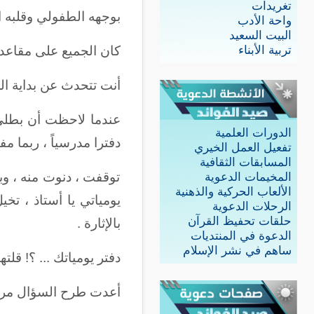
تغريدات
بوجهه الطفولي وقلبه ا
واحة الأدب
البيت السعيد
تربية الأبناء
كان الجميع على مقاعد
أنت تتحدث عن بداية الص
عندما لاحظت أن بطلي ف
الدورات العلمية
دفترا مدرسياً ، ربما م
تفعيل العمل الخيري
المسابقات الثقافية
توقفت ، دنوت منه ، وب
المخيمات الدعوية
الألعاب الحركية والذهنية
يومياتي يا أستاذ ، تخي
الرحلات الدعوية
حلقات تحفيظ القرآن
بالإثارة .
الدعوة في المنتديات
ساهم في نشر الإسلام
دفتر يومياتك ... ؟! قلته
أعدت طرح السؤال مرة أ