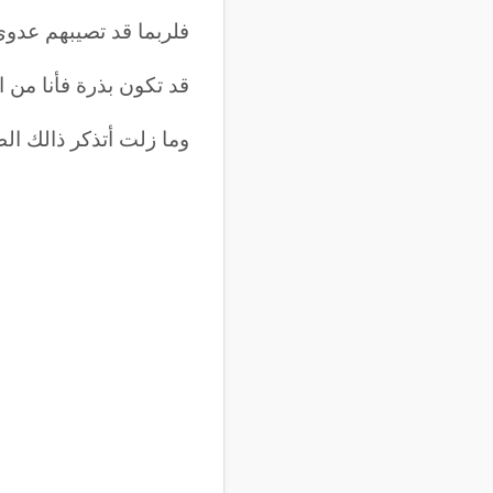
فلربما قد تصيبهم عدوى
قد تكون بذرة فأنا من ال
وما زلت أتذكر ذالك الط