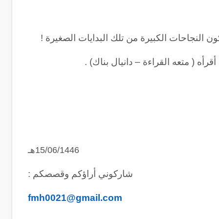
تكون النجاحات الكبيرة من تلك البدايات الصغيرة !
رأه ( متعه القراءة – دانيال بناك) .
15/06/1446هـ
شاركوني أراؤكم وقصصكم :
fmh0021@gmail.com