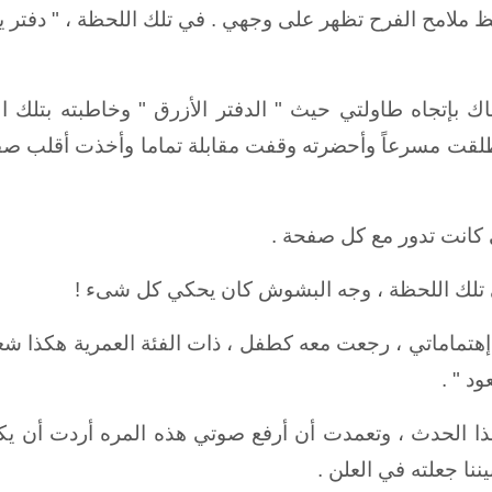
حظ ملامح الفرح تظهر على وجهي . في تلك اللحظة ، " دفت
بإتجاه طاولتي حيث " الدفتر الأزرق " وخاطبته بتلك الجمل
أنطلقت مسرعاً وأحضرته وقفت مقابلة تماما وأخذت أقلب صفح
 كانت تدور مع كل صفحة .
ي تلك اللحظة ، وجه البشوش كان يحكي كل شىء !
إهتماماتي ، رجعت معه كطفل ، ذات الفئة العمرية هكذا ش
د " .
هذا الحدث ، وتعمدت أن أرفع صوتي هذه المره أردت أن يك
ننا جعلته في العلن .