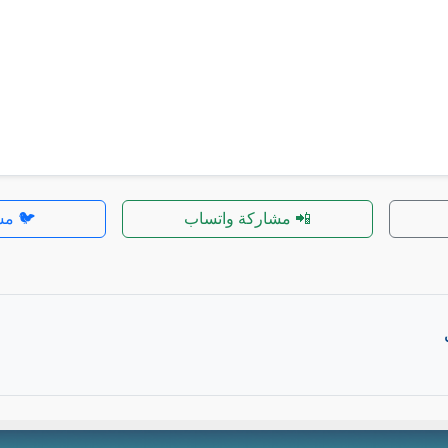
📲 مشاركة واتساب
🐦 مش