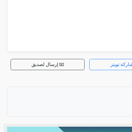
اركة تويتر
📧 إرسال لصديق