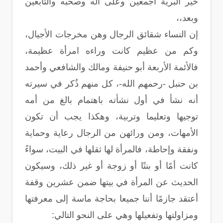
خير البرية أجمعين وعلى آله وصحبه والتابعين
وبعد،،
إن النساء شقائق الرجال وهن مخرجات الأجيال،
وكم من عظيم كانت وراءه امرأة عظيمة،
فالأئمة الأربعة أبو حنيفة ومالك والشافعي وأحمد
بن حنبل -رحمهم الله-، كل منهم ذُكر في سيرته
أنه نشأ في أول نشأته باهتمام بالغ من أمه
توجيها وتعليما وتربية، وهكذا يجب أن تكون
الأمهات، ومن ورائهن من الرجال رعاية وحماية
ونفقة وإحاطة، فالمرأة لها ثقلها في البيت، سواءً
كانت أمًا أو بنتًا أو زوجة أو غير ذلك، وسيكون
الحديث عن المرأة في بيتها ضمن عشرين وقفة
أعتقد جازمًا أننا جميعا بحاجة ماسة إلى معرفتها
ومزاولتها وتفعيلها وهي على النحو التالي: