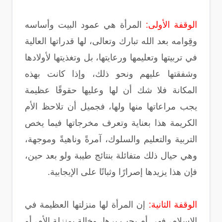
الوقفة الأولى:
المرأة هي عمود البيت وأساسه
وقِوامه بعد الله تبارك وتعالى، لها قدراتها العالية
في تربيتها وتعليمها ورعايتها، بل وتغذيتها لأولادها
وشفقتها عليهم ونحو ذلك، وإذا كانت بهذه
المكانة فلا شك أن لها وعليها حقوقًا عظيمة
يجب مراعاتها منها ولها، فجميل أن تلاحظ الأم
الكريمة هذا بعناية وتعرف مخرجاتها فيما يخص
التربية والتعليم والسلوك، آمرةً وناهيةً وموجهة،
وهي حيال ذلك متفائلة بنتائج طيبة ولو بعد حين،
فإن هذا يزيدها إصرارًا وثباتًا على الإيجابية.
الوقفة الثانية:
إن المرأة لها منزلتها العظيمة في
الإسلام، فهي أم يجب برها، وخالة بمنزلة الأم، أو