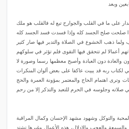
بعين وبعد
مدار على ما في القلب والجوارح تبع له فالقلب هو ملك
إذا صلحت صلح الجسد كله وإذا فسدت فسد الجسد كله
 ولما ذهب الخشوع في الصلاة والتدبر فيها صار كثير
هم أعمالا لم تتحقق فيها التقوى فلم تؤثر في سلوكهم
 والعادة دون العبادة وأصبح معظمها رسما وصورة لا
الي لكتاب ربه قد يبيت عاكفا على بعض ألوان المنكرات
ت وترى اهتمام الحاج والمعتمر بمؤونة العمرة والحج
صلاته وجلوسه في الحرم للتعبد والتذكر إلا من رحم
المحبة والتوكل وشهود مشهد الإحسان وكمال المراقبة
والسمعة والعجب والإدلال، هذه الأعمال وغيرها تشتد