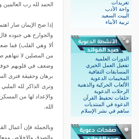
تغريدات
الحمد لله رب العالمين و
واحة الأدب
البيت السعيد
تربية الأبناء
إذا صح الإيمان صار اهتم
والجوارح هي جنوده قال
ألا وهي القلب) فما ضعف
من المصلين لا تنهاهم ص
الدورات العلمية
تفعيل العمل الخيري
وضعف في قلوبهم خوف ال
المسابقات الثقافية
برهان وحقيقة فترى الساج
المخيمات الدعوية
الألعاب الحركية والذهنية
وترى الذاكر لله الملبي
الرحلات الدعوية
والإعداد لها من المسك
حلقات تحفيظ القرآن
الدعوة في المنتديات
الله.
ساهم في نشر الإسلام
وبالجملة فإن أعمال الق
والصدق والإخلاص ومعاهد