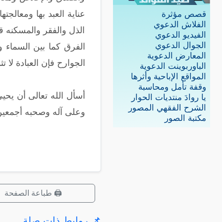
عناية العبد بها ومعالجت
قصص مؤثرة
الفلاش الدعوي
الذل والفقر والمسكنه قا
الفيديو الدعوي
الجوال الدعوي
الفرق كما بين السماء و
المعارض الدعوية
الجوارح فإن العبادة لا ت
الباوربوينت الدعوية
المواقع الإباحية وأثرها
وقفة تأمل ومحاسبة
أسأل الله تعالى أن يحي
يا روادَ منتديات الحوار
الشرح الفقهي المصور
وعلى آله وصحبه أجمعي
مكتبة الصور
🖨️ طباعة الصفحة
📌 روابط ذات صلة