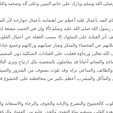
صلى الله وسلم وبارك على خاتم النبيين وعلى آله وصحبه والتا
ام العبد بأعمال قلبه أعظم من اهتمامه بأعمال جوارحه لأن ال
 رسول الله صلى الله عليه وسلم:(ألا وإن في الجسد مضغة 
 أثر العبادة على السلوك إلا بسبب الغفلة عن أعمال القلوب
لاتهم عن الفحشاء والمنكر وصار صيامهم وزكاتهم وجميع عبادات
له تعالى ورجاؤه فغلبت على العبادات الشكلية دون المضمون
د والصائم أحيانا قد يتعاملون بالمعصية بكل ارتياح وترى الت
 والطائف والساعي تراه وقد تلوث بصنوف من الشرور والسيئا
ن والمأكل والمشرب أعظم بكثير من محافظته على الخشوع في 
لوب كالخشوع والتضرع والإنابة والخوف والرجاء والاستغاثة و
ة القلب وسقيه بماء التقوى والحذر عليه من الفساد والرياء 