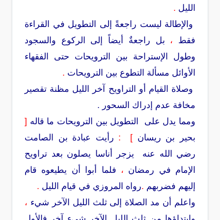
الليل
.
والإطالة ليست راجعةً إلى التطويل في القراءة
فقط
،
بل راجعةٌ أيضاً إلى الركوع والسجود
وطول الإستراحة بين الترويحات حتى الفقهاء
الأوائل مسألة التطوع بين الترويحات
.
وصلاة القيام أو التراويح آخر الليل مظنة تقصير
مخافة عدم إدراك السحور .
ومما يدل على التطويل بين الترويحات ما قاله
[
بحير بن ريسان
]
:
رأيت عبادة بن الصامت
رضي الله عنه يزجر أناسا يصلون بعد تراويح
الإمام في رمضان
،
فلما أبوا أن يطيعوه قام
إليهم فضربهم
.
رواه المروزي في قيام الليل
.
واعلم أن مد الصلاة إلى ثلث الليل الآخر شيء
،
وابتداؤها من ثلث الليل الآخر شيء آخر فالأول