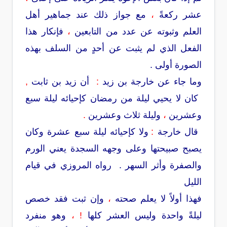
عشر ركعةً
،
مع جواز ذلك عند جماهير أهل
العلم وثبوته عن عدد من التابعين
،
فإنكار هذا
الفعل الذي لم يثبت عن أحدٍ من السلف بهذه
الصورة أولى .
وما جاء عن خارجة بن زيد
:
أن زيد بن ثابت
,
كان لا يحيي ليلة من رمضان كإحيائه ليلة سبع
وعشرين
،
وليلة ثلاث وعشرين
.
قال خارجة
:
ولا كإحيائه ليلة سبع عشرة وكان
يصبح صبيحتها وعلى وجهه السجدة يعني الورم
والصفرة وأثر السهر . رواه المروزي في قيام
الليل
فهذا أولاً لا يعلم صحته
،
وإن ثبت فقد خصص
ليلةً واحدة وليس العشر كلها
!
،
وهو منفرد