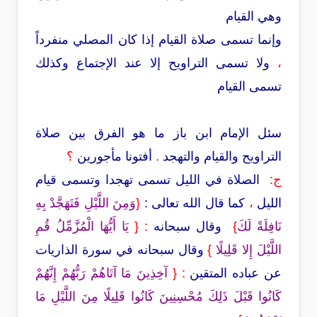
وهي القيام
وإنما تسمى صلاة القيام إذا كان المصلي منفرداً
،
ولا تسمى التراويح إلا عند الإجتماع وكذلك
تسمى القيام
سئل الإمام ابن باز
ما هو الفرق بين صلاة
التراويح والقيام والتهجد
.
أفتونا مأجورين
؟
ج
:
الصلاة في الليل تسمى تهجدا وتسمى قيام
الليل
،
كما قال الله تعالى :
{
وَمِنَ
اللَّيْلِ فَتَهَجَّدْ بِهِ
نَافِلَةً لَكَ
}
وقال سبحانه
:
{
يَا أَيُّهَا
الْمُزَّمِّلُ قُمِ
اللَّيْلَ إِلا قَلِيلًا
}
وقال سبحانه في سورة الذاريات
عن عباده
المتقين
: {
آخِذِينَ مَا آتَاهُمْ رَبُّهُمْ إِنَّهُمْ
كَانُوا قَبْلَ ذَلِكَ
مُحْسِنِينَ كَانُوا قَلِيلًا مِنَ اللَّيْلِ مَا