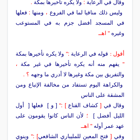
وقال في الرعاية
:
ولا يكره تأخيرها بمكة
.
وليس ذلك منافيا لما في الفروع
،
ومنها
:
فعلها
في المسجد أفضل جزم به في المستوعب
وغيره
"
اهــ
أقول :
قوله في الرعاية
:"
ولا يكره تأخيرها بمكة
"
يفهم منه أنه يكره تأخيرها في غير مكة
،
والتفريق بين مكة وغيرها لا أدري ما وجهه
؟ .
والكراهة اليوم تستفاد من مخالفة الإتباع ومن
المشقة على الناس
وقال في
[
كشاف القناع
] :"
[ و ] فعلها [ أول
الليل أفضل ]
؛
لأن الناس كانوا يقومون على
عهد عمر أوله
"
اهــ
وفي
[
فتح المعين للمليباري الشافعي
] :"
وينوي