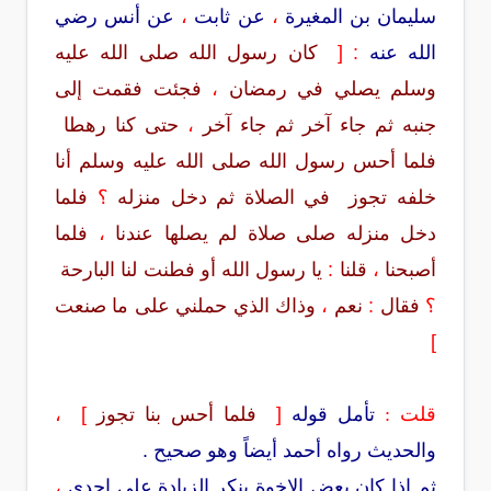
سليمان بن المغيرة
،
عن ثابت
،
عن أنس رضي
الله عنه
:
[
كان رسول الله صلى الله عليه
وسلم يصلي في رمضان
،
فجئت فقمت إلى
جنبه ثم جاء آخر ثم جاء آخر
،
حتى كنا رهطا
فلما أحس رسول الله صلى الله عليه وسلم أنا
خلفه تجوز في الصلاة ثم دخل منزله
؟
فلما
دخل منزله صلى صلاة لم يصلها عندنا
،
فلما
أصبحنا
،
قلنا
:
يا رسول الله أو فطنت لنا البارحة
؟
فقال
:
نعم
،
وذاك الذي حملني على ما صنعت
]
قلت :
تأمل قوله
[
فلما أحس بنا تجوز
]
،
والحديث رواه أحمد أيضاً وهو صحيح .
ثم إذا كان بعض الإخوة ينكر الزيادة على إحدى
،