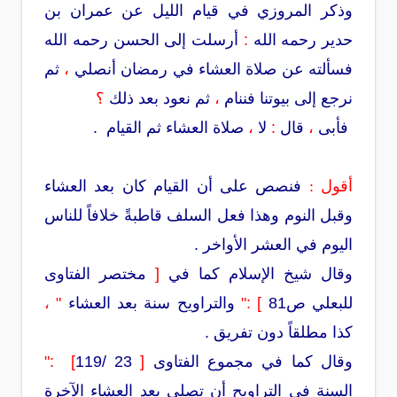
وذكر المروزي في قيام الليل
عن عمران بن
حدير رحمه الله
:
أرسلت إلى الحسن رحمه الله
فسألته عن صلاة العشاء في رمضان أنصلي
،
ثم
نرجع إلى بيوتنا فننام
،
ثم نعود بعد ذلك
؟
فأبى
،
قال
:
لا
،
صلاة العشاء ثم القيام .
أقول :
فنصص على أن القيام كان بعد العشاء
وقبل النوم وهذا فعل السلف قاطبةً خلافاً للناس
اليوم في العشر الأواخر .
وقال شيخ الإسلام كما في
[
مختصر الفتاوى
للبعلي ص81
] :"
والتراويح سنة بعد العشاء
" ،
كذا مطلقاً دون تفريق .
وقال كما في مجموع الفتاوى
[
23 /119
]
:"
السنة في التراويح أن تصلى بعد العشاء الآخرة