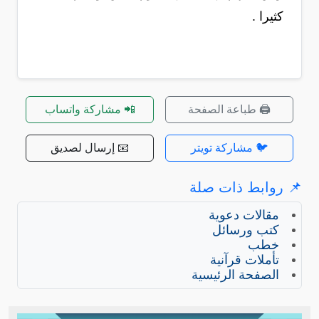
كثيرا .
🖨️ طباعة الصفحة
📲 مشاركة واتساب
🐦 مشاركة تويتر
📧 إرسال لصديق
📌 روابط ذات صلة
مقالات دعوية
كتب ورسائل
خطب
تأملات قرآنية
الصفحة الرئيسية