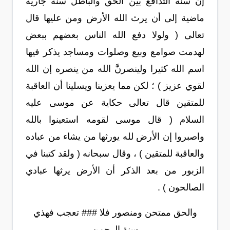
إن سنة التدافع بين الحق والباطل سنة جارية
ماضية إلى أن يرث الله الأرض ومن عليها قال
تعالى ( ولولا دفع الله الناس بعضهم ببعض
لهدمت صوامع وبيع وصلوات ومساجد يذكر فيها
اسم الله كثيرا ولينصرنَّ الله من ينصره إن الله
لقوي عزيز ) ؛ لكن مما يعزينا ويسلينا أن العاقبة
للمتقين قال تعالى حكاية عن موسى عليه
السلام ( قال موسى لقومه استعينوا بالله
واصبروا إن الأرض لله يورثها من يشاء من عباده
والعاقبة للمتقين ) ، وقال سبحانه ( ولقد كتبنا في
الزبور من بعد الذكر أن الأرض يرثها عبادي
الصالحون ) .
والحق ممتحن ومنصور فلا ### تعجب فهذي
سنة الرحمن