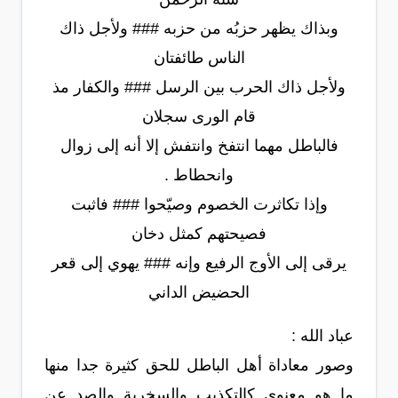
وبذاك يظهر حزبُه من حزبه ### ولأجل ذاك
الناس طائفتان
ولأجل ذاك الحرب بين الرسل ### والكفار مذ
قام الورى سجلان
فالباطل مهما انتفخ وانتفش إلا أنه إلى زوال
وانحطاط .
وإذا تكاثرت الخصوم وصيّحوا ### فاثبت
فصيحتهم كمثل دخان
يرقى إلى الأوج الرفيع وإنه ### يهوي إلى قعر
الحضيض الداني
عباد الله :
وصور معاداة أهل الباطل للحق كثيرة جدا منها
ما هو معنوي كالتكذيب والسخرية والصد عن