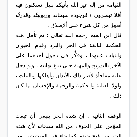
القيامة من إله غير الله يأتيكم بليل تسكنون فيه
أفلا تبصرون ) فوجوده سبحانه وربوبيتُه وقدرتُه
أظهرُ من كل شيء على ألإطلاق .
قال ابن القيم رحمه الله تعالى : ثم تأمل هذه
الحكمة البالغة في الحر والبرد وقيام الحيوان
والنبات عليهما ، وفكِّر في دخول أحدهما على
الآخر بالتدريج والمهلة حتى يبلغ نهايته ، ولو دخل
عليه مفاجأة لأضر ذلك بالأبدان وأهلكها وبالنبات ،
ولولا العناية والحكمة والرحمة والإحسان لما كان
ذلك .
الوقفة الثانية : إن شدة الحر ينبغي أن تبعث
المؤمن على الخوف من الله سبحانه لأن شدة
الحر من فيح جهنم كما جاء في الصحيحين من