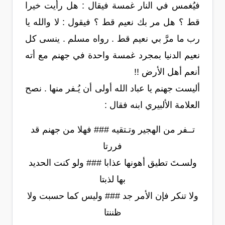
فيُغمس في النار غمسة فيقال : هل رأيت خيرا
قط ؟ هل مر بك نعيم قط ؟ فيقول : لا والله يا
رب ما مرَّ بي نعيم قط . رواه مسلم . ينسى كل
نعيم الدنيا بمجرد غمسة واحدة في جهنم مع أته
أنعم أهل الأرض !!
أليست جهنم يا عباد الله أولى أن يُـفر منها . نصح
العلامة الألبيري ابنه فقال :
تــفر من الهجير وتـتقيه ### فهلا من جهنم قد
فررتا
ولسـتَ تطيق أهونها عذابا ### ولو كنت الحديد
بها لذبتا
ولا تنكر فإن الأمر جد ### وليس كما حسبت ولا
ظننتا