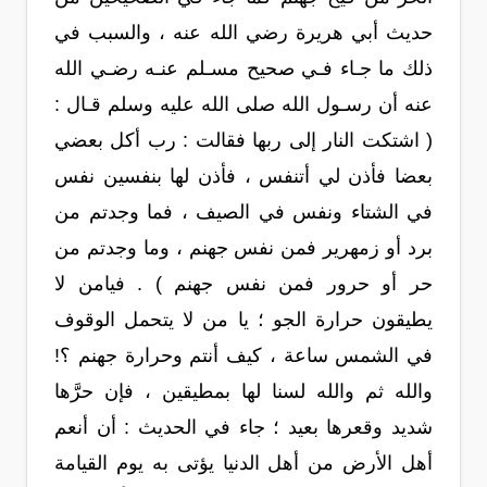
حديث أبي هريرة رضي الله عنه ، والسبب في
ذلك ما جـاء فـي صحيح مسـلم عنـه رضـي الله
عنه أن رسـول الله صلى الله عليه وسلم قـال :
( اشتكت النار إلى ربها فقالت : رب أكل بعضي
بعضا فأذن لي أتنفس ، فأذن لها بنفسين نفس
في الشتاء ونفس في الصيف ، فما وجدتم من
برد أو زمهرير فمن نفس جهنم ، وما وجدتم من
حر أو حرور فمن نفس جهنم ) . فيامن لا
يطيقون حرارة الجو ؛ يا من لا يتحمل الوقوف
في الشمس ساعة ، كيف أنتم وحرارة جهنم ؟!
والله ثم والله لسنا لها بمطيقين ، فإن حرَّها
شديد وقعرها بعيد ؛ جاء في الحديث : أن أنعم
أهل الأرض من أهل الدنيا يؤتى به يوم القيامة