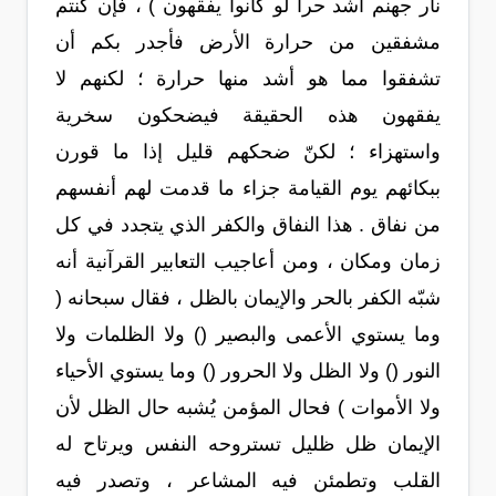
نار جهنم أشد حرا لو كانوا يفقهون ) ، فإن كنتم
مشفقين من حرارة الأرض فأجدر بكم أن
تشفقوا مما هو أشد منها حرارة ؛ لكنهم لا
يفقهون هذه الحقيقة فيضحكون سخرية
واستهزاء ؛ لكنّ ضحكهم قليل إذا ما قورن
ببكائهم يوم القيامة جزاء ما قدمت لهم أنفسهم
من نفاق . هذا النفاق والكفر الذي يتجدد في كل
زمان ومكان ، ومن أعاجيب التعابير القرآنية أنه
شبّه الكفر بالحر والإيمان بالظل ، فقال سبحانه (
وما يستوي الأعمى والبصير () ولا الظلمات ولا
النور () ولا الظل ولا الحرور () وما يستوي الأحياء
ولا الأموات ) فحال المؤمن يُشبه حال الظل لأن
الإيمان ظل ظليل تستروحه النفس ويرتاح له
القلب وتطمئن فيه المشاعر ، وتصدر فيه