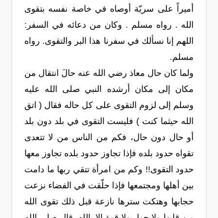
أميراً على سريّة أوصاه في خاصة نفسه بتقوى
الله . رواه مسلم . وكان من دعائه في السفر:
اللهم إنا نسألك في سفرنا هذا البر والتقوى. رواه
مسلم.
ولما كان حال معاذ رضي الله عنه حالَ انتقال من
مكان إلى مكان أرشده النبي صلى الله عليه
وسلم إلى لزوم التقوى على كل حاله فقال ( اتق
الله حيثما كنت ) فليست التقوى في بلد دون بلد
أو حال دون حال، فكم من الناس من لا تتعدى
تقواه حدود بلده فإذا تجاوز حدود بلده تجاوز معها
حدود التقوى!! وكم من امرأة تتقي ربها ما دامت
بين أهلها ومجتمعها فإذا حلّقت في الفضاء نزعت
حجابها وهتكت سترها نازعة قبل ذلك تقوى الله
من قلبها ولا حول ولا قوة إلا بالله. قال صلى الله