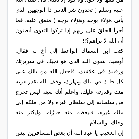
عليه وسلم ( تجدون شر الناس ذا الوجهين الذي
يأتي هؤلاء بوجه وهؤلاء بوجه ) متفق عليه. فما
أجرأ الخلقَ على ربهم إذا تركوا التقوى أيظنون
أن الله لا يراهم؟!!
كتب ابن السماك الواعظ إلى أخٍ له فقال:
أوصيك بتقوى الله الذي هو نجيّك في سريرتك
ورقيبك في علانيتك، فاجعل الله من بالك على
كل حالك في ليلك ونهارك، وخف الله بقدر قربه
منك وقدرته عليك، واعلم أنك بعينه ليس تخرج
من سلطانه إلى سلطان غيره ولا من ملكه إلى
ملك غيره، فليعظم منه حذرُك، وليكثر منه
وجلك، والسلام.
إن العجيب يا عباد الله أن بعض المسافرين ليس