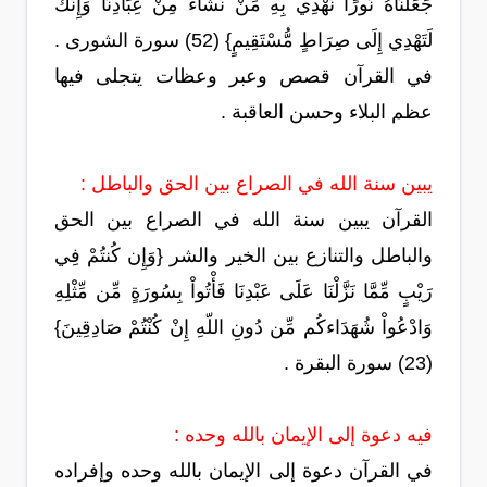
جَعَلْنَاهُ نُورًا نَّهْدِي بِهِ مَنْ نَّشَاء مِنْ عِبَادِنَا وَإِنَّكَ
لَتَهْدِي إِلَى صِرَاطٍ مُّسْتَقِيمٍ} (52) سورة الشورى .
في القرآن قصص وعبر وعظات يتجلى فيها
عظم البلاء وحسن العاقبة .
يبين سنة الله في الصراع بين الحق والباطل :
القرآن يبين سنة الله في الصراع بين الحق
والباطل والتنازع بين الخير والشر {وَإِن كُنتُمْ فِي
رَيْبٍ مِّمَّا نَزَّلْنَا عَلَى عَبْدِنَا فَأْتُواْ بِسُورَةٍ مِّن مِّثْلِهِ
وَادْعُواْ شُهَدَاءكُم مِّن دُونِ اللّهِ إِنْ كُنْتُمْ صَادِقِينَ}
(23) سورة البقرة .
فيه دعوة إلى الإيمان بالله وحده :
في القرآن دعوة إلى الإيمان بالله وحده وإفراده