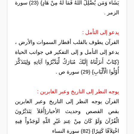
يَشَاء وَمَن يُضْلِلْ اللَّهُ فَمَا لَهُ مِنْ هَادٍ} (23) سورة
الزمر .
يدعو إلى التأمل :
القرآن يطوف بالقلب أقطار السموات والأرض ،
يدعو إلى التأمل و إلى التفكير في جوانب الحياة
{كِتَابٌ أَنزَلْنَاهُ إِلَيْكَ مُبَارَكٌ لِّيَدَّبَّرُوا آيَاتِهِ وَلِيَتَذَكَّرَ
أُوْلُوا الْأَلْبَابِ} (29) سورة ص .
يوجه النظر إلى التاريخ وعبر الغابرين :
القرآن يوجه النظر إلى التاريخ وعبر الغابرين
بقص القصص وحديث الأخبار{أَفَلاَ يَتَدَبَّرُونَ
الْقُرْآنَ وَلَوْ كَانَ مِنْ عِندِ غَيْرِ اللّهِ لَوَجَدُواْ فِيهِ
اخْتِلاَفًا كَثِيرًا} (82) سورة النساء