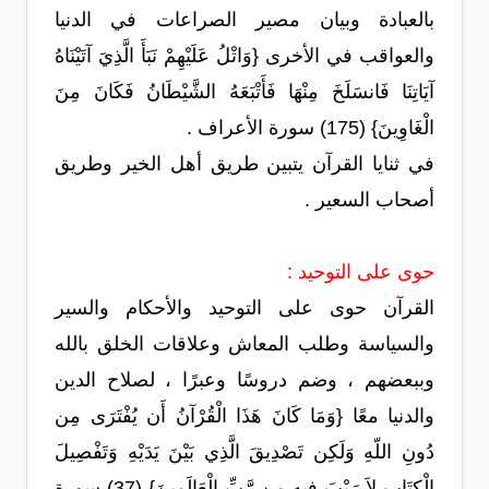
بالعبادة وبيان مصير الصراعات في الدنيا
والعواقب في الأخرى {وَاتْلُ عَلَيْهِمْ نَبَأَ الَّذِيَ آتَيْنَاهُ
آيَاتِنَا فَانسَلَخَ مِنْهَا فَأَتْبَعَهُ الشَّيْطَانُ فَكَانَ مِنَ
الْغَاوِينَ} (175) سورة الأعراف .
في ثنايا القرآن يتبين طريق أهل الخير وطريق
أصحاب السعير .
حوى على التوحيد :
القرآن حوى على التوحيد والأحكام والسير
والسياسة وطلب المعاش وعلاقات الخلق بالله
وببعضهم ، وضم دروسًا وعبرًا ، لصلاح الدين
والدنيا معًا {وَمَا كَانَ هَذَا الْقُرْآنُ أَن يُفْتَرَى مِن
دُونِ اللّهِ وَلَكِن تَصْدِيقَ الَّذِي بَيْنَ يَدَيْهِ وَتَفْصِيلَ
الْكِتَابِ لاَ رَيْبَ فِيهِ مِن رَّبِّ الْعَالَمِينَ} (37) سورة