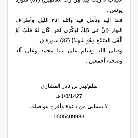
يونس .
فعد إليه وتأمل فيه واتله آناء الليل وأطراف
النهار {إِنَّ فِي ذَلِكَ لَذِكْرَى لِمَن كَانَ لَهُ قَلْبٌ أَوْ
أَلْقَى السَّمْعَ وَهُوَ شَهِيدٌ} (37) سورة ق .
وصلى الله وسلم على نبينا محمد وعلى آله
وصحبه أجمعين .
بقلم/بدر بن نادر المشاري
1/8/1427هـ
لا تنساني من دعوة وأفرح بتواصلك
0505409983