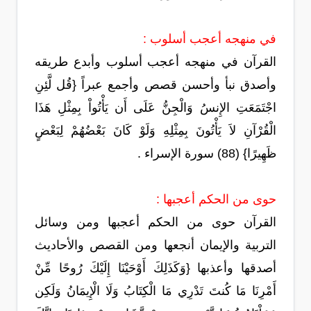
في منهجه أعجب أسلوب :
القرآن في منهجه أعجب أسلوب وأبدع طريقه
وأصدق نبأ وأحسن قصص وأجمع عبراً {قُل لَّئِنِ
اجْتَمَعَتِ الإِنسُ وَالْجِنُّ عَلَى أَن يَأْتُواْ بِمِثْلِ هَذَا
الْقُرْآنِ لاَ يَأْتُونَ بِمِثْلِهِ وَلَوْ كَانَ بَعْضُهُمْ لِبَعْضٍ
ظَهِيرًا} (88) سورة الإسراء .
حوى من الحكم أعجبها :
القرآن حوى من الحكم أعجبها ومن وسائل
التربية والإيمان أنجعها ومن القصص والأحاديث
أصدقها وأعذبها {وَكَذَلِكَ أَوْحَيْنَا إِلَيْكَ رُوحًا مِّنْ
أَمْرِنَا مَا كُنتَ تَدْرِي مَا الْكِتَابُ وَلَا الْإِيمَانُ وَلَكِن