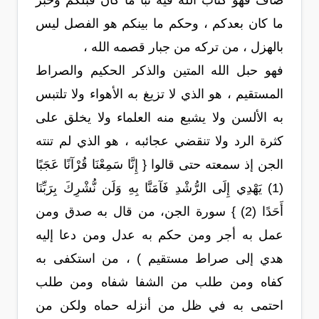
صاف فهو كتاب الله فيه نبأ ما كان قبلكم وخبر
ما كان بعدكم ، وحكم ما بينكم هو الفصل ليس
بالهزل ، من تركه من جبار قصمه الله ،
فهو حبل الله المتين والذكر الحكيم والصراط
المستقيم ، هو الذي لا تزيغ به الأهواء ولا تلتبس
به الألسن ولا يشبع منه العلماء ولا يخلق على
كثرة الرد ولا تنقضي عجائبه ، هو الذي لم تنته
الجن إذ سمعته حتى قالوا { إِنَّا سَمِعْنَا قُرْآنًا عَجَبًا
(1) يَهْدِي إِلَى الرُّشْدِ فَآمَنَّا بِهِ وَلَن نُّشْرِكَ بِرَبِّنَا
أَحَدًا (2) } سورة الجن، من قال به صدق ومن
عمل به أجر ومن حكم به عدل ومن دعا إليه
هدي إلى صراط مستقيم ) ، من استكفى به
كفاه ومن طلب من الشفا شفاه ومن طلب
احتمى به في ظل من أنزله حماه ولكن من