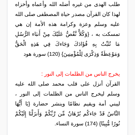
طلب الهدى من غيره أضله الله وأعماه وأخزاه
لهذا كان القرآن مصدر حياة المصطفى صلى الله
عليه وسلم وعزة وكرامة هذه الأمة إن هي
تمسكت به ، {وَكُلاًّ نَّقُصُّ عَلَيْكَ مِنْ أَنبَاء الرُّسُلِ
مَا نُثَبِّتُ بِهِ فُؤَادَكَ وَجَاءكَ فِي هَذِهِ الْحَقُّ
وَمَوْعِظَةٌ وَذِكْرَى لِلْمُؤْمِنِينَ} (120) سورة هود
يخرج الناس من الظلمات إلى النور :
القرآن أنزل على قلب محمد صلى الله عليه
وسلم ليخرج الناس من الظلمات إلى النور ،
ليبني أمة ويقيم نظامًا وينشر حضارة {يَا أَيُّهَا
النَّاسُ قَدْ جَاءكُم بُرْهَانٌ مِّن رَّبِّكُمْ وَأَنزَلْنَا إِلَيْكُمْ
نُورًا مُّبِينًا} (174) سورة النساء.