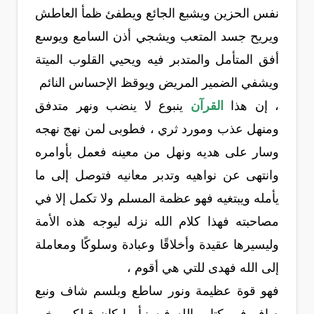
نفس الحزين ويشبع الجائع ويطفئ ظمأ العاطش
ويريح جسد المتعب ويشجي أذن السامع ويوسع
أفق المتأمل والمتدبر فيه ويحيي القلوب الميتة
ويشفي الضمير المريض ويوقظ الإحساس النائم
، إن هذا
القرآن
ينبوع لا ينضب ونهر متدفق
ومنهل عذب ومورد ثري ، فطوبى لمن نهج نهجه
وسار على هديه ونهل من معينه فعمل بأوامره
وانتهى عن نواهيه وتدبر معانيه فتوصل إلى ما
يأمله ويبتغيه فهو عظمة المسلم ولا تكمل إلا في
مصاحبته فهذا كلام الله نزله ليوجه هذه الأمة
وليسيرها عقيدة وأخلاقًا وعبادة وسلوكًا ومعاملة
إلى الله فهدى للتي هي أقوم ،
فهو قوة عظيمة ونور ساطع وبلسم شاف ونبع