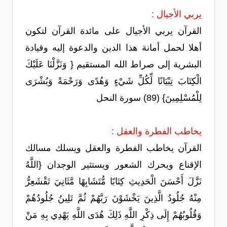
يربي الأجيال :
القرآن يربي الأجيال على مائدة القرآن لتكون
أهلا لحمل أمانة هذا الدين والدعوة إليه وقيادة
البشرية إلى صراط الله المستقيم { وَنَزَّلْنَا عَلَيْكَ
الْكِتَابَ تِبْيَانًا لِّكُلِّ شَيْءٍ وَهُدًى وَرَحْمَةً وَبُشْرَى
لِلْمُسْلِمِينَ} (89) سورة النحل
يخاطب الفطرة والعقل :
القرآن يخاطب الفطرة والعقل ويسلك مسالك
الإقناع ويحرك الشعور ويستثير الوجدان {اللَّهُ
نَزَّلَ أَحْسَنَ الْحَدِيثِ كِتَابًا مُّتَشَابِهًا مَّثَانِيَ تَقْشَعِرُّ
مِنْهُ جُلُودُ الَّذِينَ يَخْشَوْنَ رَبَّهُمْ ثُمَّ تَلِينُ جُلُودُهُمْ
وَقُلُوبُهُمْ إِلَى ذِكْرِ اللَّهِ ذَلِكَ هُدَى اللَّهِ يَهْدِي بِهِ مَنْ