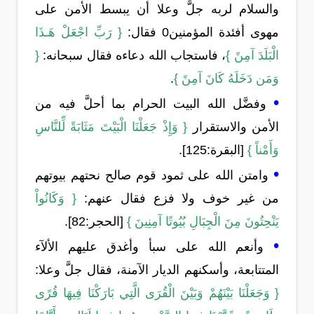
والسلام لربه جلَّ وعلا أن يبسط الأمن على
مهوى أفئدة المؤمنين0 فقال:
{ رَبِّ اجْعَلْ هَـذَا
الْبَلَدَ آمِنً }
، فاستجاب الله دعاءه فقال سبحانه:
{
وَمَن دَخَلَهُ كَانَ آمِنً }
.
•
وفضَّل الله البيت الحرام بما أحلَّ فيه من
الأمن والاستقرار
{ وَإِذْ جَعَلْنَا الْبَيْتَ مَثَابَةً لِّلنَّاسِ
وَأَمْناً }
[البقرة:125].
•
وامتن الله على ثمود قوم صالح نحتهم بيوتهم
من غير خوف ولا فزع فقال عنهم:
{ وَكَانُواْ
يَنْحِتُونَ مِنَ الْجِبَالِ بُيُوتًا آمِنِينَ }
[الحجر:82].
•
وأنعم الله على سبأ وأغدق عليهم الألآء
المتتابعة، وأسكنهم الديار الآمنة، فقال جلَّ وعلا:
{ وَجَعَلْنَا بَيْنَهُمْ وَبَيْنَ الْقُرَى الَّتِي بَارَكْنَا فِيهَا قُرًى