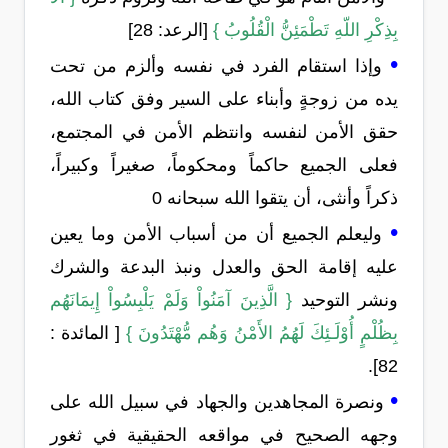
بِذِكْرِ اللّهِ تَطْمَئِنُّ الْقُلُوبُ }
[الرعد: 28]
•
وإذا استقام الفرد في نفسه وألزم من تحت
يده من زوجةٍ وأبناء على السير وفق كتاب الله،
حقق الأمن لنفسه وانتظم الأمن في المجتمع،
فعلى الجميع حاكماً ومحكوماً، صغيراً وكبيراً،
ذكراً وأنثى، أن يتقوا الله سبحانه 0
•
وليعلم الجميع أن من أسباب الأمن وما يعين
عليه إقامة الحق والعدل ونبذ البدعة والشرك
ونشر التوحيد
{ الَّذِينَ آمَنُواْ وَلَمْ يَلْبِسُواْ إِيمَانَهُم
بِظُلْمٍ أُوْلَـئِكَ لَهُمُ الأَمْنُ وَهُم مُّهْتَدُونَ }
[ المائدة :
82].
•
ونصرة المجاهدين والجهاد في سبيل الله على
وجهه الصحيح في مواقعه الحقيقية في ثغور