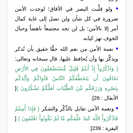
•
ولو قلَّبت البصر في الآفاق؛ لوجدت الأمن
ضرورة في كل شأن ولن تصل إلى غاية كمال
أمر إلا بالأمن؛ بل لن تجد مجتمعاً ناهضاً وحبال
الخوف تهز كيانه.
•
نعمة الأمن من نعم الله حقًّا حقيق بأن تُذكر
ويذكَّرَ بها وأن يُحافظ عليها، قال سبحانه وتعالى:
{ وَاذْكُرُواْ إِذْ أَنتُمْ قَلِيلٌ مُّسْتَضْعَفُونَ فِي الأَرْضِ
تَخَافُونَ أَن يَتَخَطَّفَكُمُ النَّاسُ فَآوَاكُمْ وَأَيَّدَكُم
بِنَصْرِهِ وَرَزَقَكُم مِّنَ الطَّيِّبَاتِ لَعَلَّكُمْ تَشْكُرُونَ }
[
الأنفال : 26].
•
ونعمة الأمن تقابل بالذِّكْر والشكر
{ فَإِذَا أَمِنتُمْ
فَاذْكُرُواْ اللّهَ كَمَا عَلَّمَكُم مَّا لَمْ تَكُونُواْ تَعْلَمُونَ }
[
البقرة : 239]