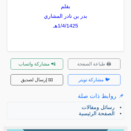
بقلم
بدر بن نادر المشاري
1/4/1425هـ
🖨️ طباعة الصفحة
📲 مشاركة واتساب
🐦 مشاركة تويتر
📧 إرسال لصديق
📌 روابط ذات صلة
رسائل ومقالات
الصفحة الرئيسية