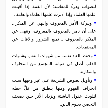
للصواب ودرءٌ للمفاسد؛ لأن الفتنة إذا أقبلت
علمها العلماء وإذا أدبرت علمها العلماء والعامة .
•
وببركة الأمر بالمعروف والنهي عن المنكر ـ
على أن نأمر بالمعروف بالمعروف، وننهى عن
المنكر بالمعروف ـ تمنع الشرور والآفات عن
المجتمعات.
•
وحفظ العبد نفسه من شهوات النفس وشبهات
القلب أصل في صيانة المجتمع من المخاوف
والمكاره.
•
وتأويل نصوص الشريعة على غير وجهها سبب
انحراف الفهوم ومنها ينطلق من قلَّ حظه
لتلويث عقول الناشئة ويزداد الأثر حين يضعف
التحصن بعلوم الدين.