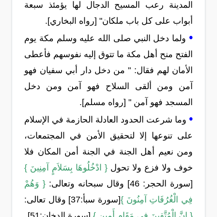
المدينة رعب المسيح الدجال لها يؤمئذ سبعة
أبواب على كل باب ملكان" [رواه البخاري].
•
ولما دخل النبي صلى الله عليه وسلم مكة يوم
الفتح منح أهل مكة ما تتوق إليه نفوسهم فأعطى
الأمان لهم فقال: " من دخل دار أبي سفيان فهو
آمن ومن ألقى السلاح فهو آمن ومن دخل
المسجد فهو آمن " [رواه مسلم].
•
وما شرعت الحدود العادلة الحازمة في الإسلام
على تنوعها إلا لتحقيق الأمن في المجتمعات،
ومن نعيم أهل الجنة في الجنة أمن المكان فلا
خوف ولا فزع ولا تحول
{ ادْخُلُوهَا بِسَلاَمٍ آمِنِينَ }
[سورة الحجر: 46] وقال سبحانه وتعالى:
{ وَهُمْ
فِي الْغُرُفَاتِ آمِنُونَ }
[سورة سبأ:37] وقال تعالى:
{ إِنَّ الْمُتَّقِينَ فِي مَقَامٍ أَمِينٍ }
[سورة الدخان:51]