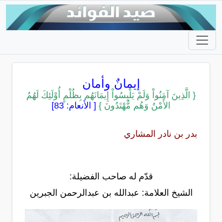
إيمانٌ وأمان
{ الَّذِينَ آمَنُواْ وَلَمْ يَلْبِسُواْ إِيمَانَهُم بِظُلْمٍ أُوْلَئِكَ لَهُمُ
الأَمْنُ وَهُم مُّهْتَدُونَ }
[ الأنعام: 83]
بدر بن نادر المشاري
قدّم له صاحب الفضيلة:
الشيخ العلامة: عبدالله بن عبدالرحمن الجبرين