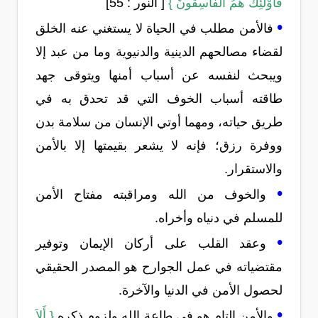
فَأُوْلَئِكَ هُمُ الْفَاسِقُونَ }
[ النور : 55]
•
فالأمن مطلب في الحياة لا يستغني عنه الخلق
لقضاء مصالحهم الدينية والدنيوية وما من عبد إلا
ويبحث لنفسه عن أسباب أمنها ويتوقى جهد
طاقته أسباب الخوف التي قد تحدق به في
طريق حياته، ومهما أوتي الإنسان من سلامة بدن
ووفرة رزق؛ فإنه لا يشعر بقيمتها إلا بالأمن
والاستقرار.
•
والخوف من الله ومراقبته مفتاح الأمن
للمسلم في دنياه وأخراه.
•
وعقد القلب على أركان الإيمان وتوفير
مقتضياته في عمل الجوارح هو المصدر الحقيقي
لحصول الأمن في الدنيا والآخرة.
•
والأمن التام هو في طاعة الله ولزوم ذكره
{ أَلاَ