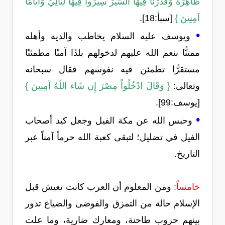
ظَاهِرَةً وَقَدَّرْنَا فِيهَا السَّيْرَ سِيرُوا فِيهَا لَيَالِيَ وَأَيَّامًا
آمِنِينَ }
[سبأ:18].
•
ويوسف عليه السلام يخاطب والديه وأهله
ممتنًّا بنعم الله عليهم لدخولهم بلدًا آمنًا مطمئنًا
مستقرًّا تطمئن فيه نفوسهم فقال سبحانه
وتعالى:
{ وَقَالَ ادْخُلُواْ مِصْرَ إِن شَاء اللّهُ آمِنِينَ }
[يوسف:99].
•
وحبس الله عن مكة الفيل وجعل كيد أصحاب
الفيل في تضليل؛ لتبقى كعبة الله حرماً آمناً عبر
التاريخ.
خامساً:
ومن المعلوم أن العرب كانت تعيش قبل
الإسلام حالة من التمزق والفوضى والضياع تدور
بينهم حروب طاحنة، ومعارك ضارية، وما علت