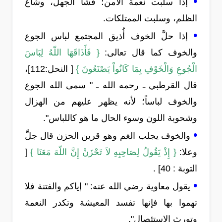
•
إذا سلبت نعمة الأمن؛ فشا الجهل، وشاع
الظلم، وسلبت الممتلكات.
•
إذا حلَّ الخوف أُذيق المجتمع لباس الجوع
والخوف كما قال تعالى:
{ فَأَذَاقَهَا اللّهُ لِبَاسَ
الْجُوعِ وَالْخَوْفِ بِمَا كَانُواْ يَصْنَعُونَ }
[ النحل:112]،
قال القرطبي ـ رحمه الله ـ " سمى الله الجوع
والخوف لباساً؛ لأنه يظهر عليهم من الهزال
وشحوبة اللون وسوء الحال ما هو كاللباس".
•
والخوف يجلب الغم وهو قرين الحزن قال جلَّ
وعلا:
{ إِذْ يَقُولُ لِصَاحِبِهِ لاَ تَحْزَنْ إِنَّ اللّهَ مَعَنَا }
[
التوبة : 40] .
•
يقول معاوية رضي الله عنه: " إياكم والفتنة فلا
تهموا بها فإنها تفسد المعيشة وتكدر النعمة
وتورث الاستئصال".