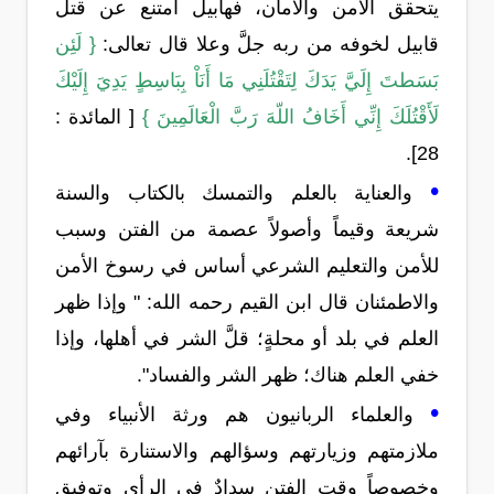
يتحقق الأمن والأمان، فهابيل امتنع عن قتل
قابيل لخوفه من ربه جلَّ وعلا قال تعالى:
{ لَئِن
بَسَطتَ إِلَيَّ يَدَكَ لِتَقْتُلَنِي مَا أَنَاْ بِبَاسِطٍ يَدِيَ إِلَيْكَ
لَأَقْتُلَكَ إِنِّي أَخَافُ اللّهَ رَبَّ الْعَالَمِينَ }
[ المائدة :
28].
•
والعناية بالعلم والتمسك بالكتاب والسنة
شريعة وقيماً وأصولاً عصمة من الفتن وسبب
للأمن والتعليم الشرعي أساس في رسوخ الأمن
والاطمئنان قال ابن القيم رحمه الله: " وإذا ظهر
العلم في بلد أو محلةٍ؛ قلَّ الشر في أهلها، وإذا
خفي العلم هناك؛ ظهر الشر والفساد".
•
والعلماء الربانيون هم ورثة الأنبياء وفي
ملازمتهم وزيارتهم وسؤالهم والاستنارة بآرائهم
وخصوصاً وقت الفتن سدادٌ في الرأي وتوفيق