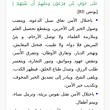
عَلَى خَوْفٍ مِّن فِرْعَوْنَ وَمَلَئِهِمْ أَن يَفْتِنَهُمْ }
[يونس :83].
•
باختلال الأمن تعاق سبل الدعوة، وينضب
وصول الخير إلى الآخرين، وينقطع تحصيل العلم
وملازمة العلماء، ولا توصل الأرحام، و يئنُ
المريض فلا دواء، ولا طبيب، فتختل المعايش،
وتهجر الديار، وتفارق الأوطان، وتتفرق الأُسر،
وتنقض عهود ومواثيق، وتبور التجارة، ويتعسر
طلب الرزق، وتتبدل طباع الخلق، فيظهر الكذب،
ويلقى الشح، ويبادر إلى تصديق الخبر المخوف،
وتكذيب خبر الأمن،
•
باختلال الأمن تقتل نفوس بريئة، وترمل نساء،
وييتم أطفال.