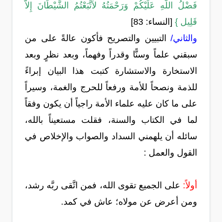
فَضْلُ اللّهِ عَلَيْكُمْ وَرَحْمَتُهُ لاَتَّبَعْتُمُ الشَّيْطَانَ إِلاَّ
قَلِيل }
[النساء: 83]
والثاني/
التبيين والتصريح فأكون عالةً على من
سبقني علماً وسنًّا وقدراً وفهماً، وبعد نظرٍ وبعد
الاستخارة والاستشارة كتبت هذا البيان إبراءً
للذمة ونصحاً للأمة ورفعاً للحرج والغمة، وسيراً
على ما كان عليه علماء الأمة راجياً أن يكون وفقاً
لما في الكتاب والسنة، فقلت مستعيناً بالله،
سائله أن يلهمني السداد والصواب والإخلاص في
القول والعمل :
أولاً:
على الجميع تقوى الله، فمن اتَّقى ربَّه رشد،
ومن أعرض عن مولاه؛ عاش في كمد.