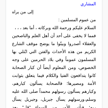
المشاري
إلى من يراه
من عموم المسلمين :
السلام عليكم ورحمة الله وبركاته ، أما بعد ، ، ،
فمما لا يخفى على أحد أن أهل العلم والناصحين
والعقلاء أصدروا وبينّوا ما يوضح موقف الشارع
الكريم من هذه الأحداث والفتن التي ابْتلي بها
المسلمون عموماً وفي بلاد الحرمين على وجه
الخصوص، ومن المعلوم أيضاً أن كبار الصحابة
كانوا يتدافعون الفتيا والكلام فيما يتعلق بثوابت
الأمة ومصيرها؛ فالصحابة يسألون كبارهم،
وكبارهم يسألون رسولهم محمداً صلى الله عليه
وسلم،ورسولهم يسأل جبريل، وجبريل يسأل
ربه؛ فيأتي الأمر من السماء "قل" بعد