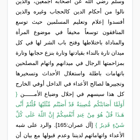
وسلم رضي الله عن أصحابه أجمعين، والذين
نالوا من أحكام الدين كالحجاب وغيره والذين
أفسدوا إعلام وتعليم المسلمين حيث توسع
المنافقون توسعاً مخيفاً في موضوع المرأة
والمناداة باختلاطها وفتح باب الشر لها في كل
ميدان تارة بالنداء بقيادتها وتارة بنزع حجابها وتارة
بمزاحمتها الرجال في ميدانهم واتهام المصلحين
باتهامات باطلة واستغلال الأحداث وتسخيرها
وتجييرها لصالح الأعداء في الداخل أوفي الخارج
كل هذا سيسهم في إحلال وضياع الأمــــــن
{
أَوَلَمَّا أَصَابَتْكُم مُّصِيبَةٌ قَدْ أَصَبْتُم مِّثْلَيْهَا قُلْتُمْ أَنَّى
هَـذَا قُلْ هُوَ مِنْ عِندِ أَنْفُسِكُمْ إِنَّ اللّهَ عَلَى كُلِّ
شَيْءٍ قَدِيرٌ }
[آل عمران:165]. والرد على شبه
الأعداء واتهاماتهم لديننا وعدم قبولها مع بيان أن