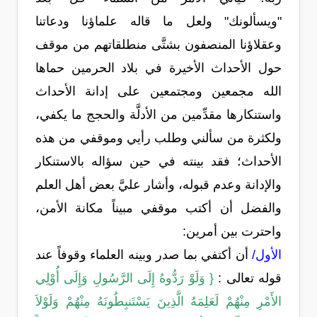
"ويسألونك" ولعل ما قاله علماؤنا ودعاتنا
وعقلاؤنا المنصفون بشتَّى منطلقاتهم من موقف
حول الأحداث الأخيرة في بلاد الحرمين حماها
الله مجمعين ومجتمعين على إدانة الأحداث
واستنكارها مقدِّمين من الأدلَّة والحجج ما يكفي،
ولكثرة من سألني وطلب رأيي وموقفي من هذه
الأحداث؛ فقد بينته في حين سؤاله بالاستنكار
والإدانة وعدم قبوله، وأشار عليَّ بعض أهل العلم
والفضل أن أكتب موقفي مبيناً مكانة الأمن،
واحترت بين أمرين:
الأول/
أن أكتفي بما صدر وبينه العلماء وقوفاً عند
قوله تعالى :
{ وَلَوْ رَدُّوهُ إِلَى الرَّسُولِ وَإِلَى أُوْلِي
الأَمْرِ مِنْهُمْ لَعَلِمَهُ الَّذِينَ يَسْتَنبِطُونَهُ مِنْهُمْ وَلَوْلاَ