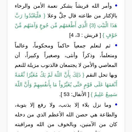
•
وأمر الله قريشاً بشكر نعمة الأمن والرخاء
بالإكثار من طاعته قال جلَّ وعلا
{ فلْيَعْبُدُوا رَبَّ
هَذَا الْبَيْتِ {3} الَّذِي أَطْعَمَهُم مِّن جُوعٍ وَآمَنَهُم مِّنْ
خَوْفٍ }
[ قريش : 3، 4]
•
ثم لنعلم جمعياً حاكماً ومحكوماً، وعالماً
ومتعلماً، وذكراً وأنثى، وصغيراً وكبيراً، أن
المعاصي والأمن لا يجتمعان فالذنوب مزيلة للنعم
وبها تحل النقم
{ ذَلِكَ بِأَنَّ اللّهَ لَمْ يَكُ مُغَيِّرًا نِّعْمَةً
أَنْعَمَهَا عَلَى قَوْمٍ حَتَّى يُغَيِّرُواْ مَا بِأَنفُسِهِمْ وَأَنَّ اللّهَ
سَمِيعٌ عَلِيمٌ }
[ الأنفال: 53 ].
•
وما نزل بلاء إلا بذنب، ولا رفع إلا بتوبة،
والطاعة هي حصن الله الأعظم الذي من دخله
كان من الآمنين، وبالخوف من الله ومراقبته