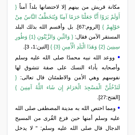
مكانة قريش من بينهم إلا لاحتضانها بلداً آمناً
{
أَوَلَمْ يَرَوْا أَنَّا جَعَلْنَا حَرَمًا آمِنًا وَيُتَخَطَّفُ النَّاسُ مِنْ
حَوْلِهِمْ }
[الروم:67]. بل وأقسم الله بذلك البلد
المستقر الآمن فقال:
{ وَالتِّينِ وَالزَّيْتُونِ {1} وَطُورِ
سِينِينَ {2} وَهَذَا الْبَلَدِ الْأَمِينِ {3} }
[التين:1، 3].
•
ووعد الله نبيه محمدًا صلى الله عليه وسلم
وأصحابه بأداء النسك على صفة تتشوق لها
نفوسهم وهي الأمن والاطمئنان قال تعالى:
{
لَتَدْخُلُنَّ الْمَسْجِدَ الْحَرَامَ إِن شَاء اللَّهُ آمِنِينَ }
[الفتح:27].
•
ومما اختص الله به مدينة المصطفى صلى الله
عليه وسلم أمنها حين فزع القُرى من المسيح
الدجال قال صلى الله عليه وسلم: " لا يدخل