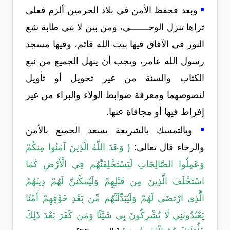
•
وبعد فحفظ الأمن في بلاد الحرمين ألزم فعلى
ثراها تنزل الوحـــــــي، ومن بين لا بتي طابة شع
النور في الآفاق فيها بيت الله قائم، وفيها مسجد
رسول الله عامر، ويجب أن ينهل الجميع من نبع
الكتاب والسنة من غير تحويل أو تأويل
لنصوصهما ومعرفة ضوابط الولاء والبراء من غير
إفراط فيها أو مجافاة عنها.
•
وبالتمسك بالشريعة يسعد الجميع بالأمن
والرخاء قال تعالى:
{ وَعَدَ اللَّهُ الَّذِينَ آمَنُوا مِنكُمْ
وَعَمِلُوا الصَّالِحَاتِ لَيَسْتَخْلِفَنَّهُم فِي الْأَرْضِ كَمَا
اسْتَخْلَفَ الَّذِينَ مِن قَبْلِهِمْ وَلَيُمَكِّنَنَّ لَهُمْ دِينَهُمُ
الَّذِي ارْتَضَى لَهُمْ وَلَيُبَدِّلَنَّهُم مِّن بَعْدِ خَوْفِهِمْ أَمْنًا
يَعْبُدُونَنِي لَا يُشْرِكُونَ بِي شَيْئًا وَمَن كَفَرَ بَعْدَ ذَلِكَ