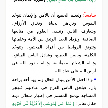
سادساً:
وليعلم الجميع أن بالأمن والإيمان تتوحَّد
النفوس، وتزدهر الحياة، وتغدق الأرزاق،
ويتعارف الناس وتتلقى العلوم من منابعها
الصافية، ويزداد الحبل الوثيق بين الأمة وعلمائها
وتتوثق الروابط بين أفراد المجتمع، وتتوحَّد
الكلمة، ويأنس الجميع، ويتبادل الناس المنافع،
وتقام الشعائر بطمأنينة، وتقام حدود الله في
أرض الله على عباد الله.
•
وإذا اختل الأمن يتبدل الحال ولم يهنأ أحد براحة
بال، فيلحق الناس الفزع في عبادتهم فتهجر
المساجد ويمنع المسلم في إظهار شعائر دينه
فقال تعالى:
{ فَمَا آمَنَ لِمُوسَى إِلاَّ ذُرِّيَّةٌ مِّن قَوْمِهِ