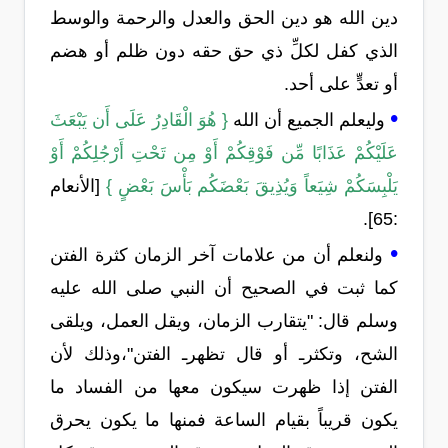
دين الله هو دين الحق والعدل والرحمة والوسط
الذي كفل لكلِّ ذي حق حقه دون ظلم أو هضم
أو تعدٍّ على أحد.
•
وليعلم الجميع أن الله
{ هُوَ الْقَادِرُ عَلَى أَن يَبْعَثَ
عَلَيْكُمْ عَذَابًا مِّن فَوْقِكُمْ أَوْ مِن تَحْتِ أَرْجُلِكُمْ أَوْ
يَلْبِسَكُمْ شِيَعاً وَيُذِيقَ بَعْضَكُم بَأْسَ بَعْضٍ }
[الأنعام
:65].
•
ولنعلم أن من علامات آخر الزمان كثرة الفتن
كما ثبت في الصحيح أن النبي صلى الله عليه
وسلم قال: "يتقارب الزمان، ويقل العمل، ويلقى
الشح، وتكثرـ أو قال تظهرـ الفتن"،وذلك لأن
الفتن إذا ظهرت سيكون معها من الفساد ما
يكون قريباً بقيام الساعة فمنها ما يكون يحرق