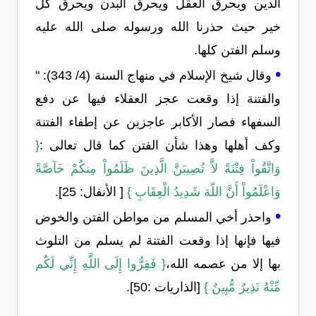
الدين ويحرق العقل ويحرق البدن ويحرق كل
خير حيث حذرنا الله ورسوله صلى الله عليه
وسلم الفتن كلها.
•
وقال شيخ الإسلام في منهاج السنة (4/ 343): "
والفتنة إذا وقعت عجز العقلاء فيها عن دفع
السفهاء فصار الأكابر عاجزين عن إطفاء الفتنة
وكف أهلها وهذا شأن الفتن كما قال تعالى :
{
وَاتَّقُواْ فِتْنَةً لاَّ تُصِيبَنَّ الَّذِينَ ظَلَمُواْ مِنكُمْ خَآصَّةً
وَاعْلَمُواْ أَنَّ اللّهَ شَدِيدُ الْعِقَابِ }
[ الأنفال: 25].
•
واحذر أخي المسلم من مواطن الفتن والخوض
فيها فإنها إذا وقعت الفتنة لم يسلم من التلوث
بها إلا من عصمه الله،
{ فَفِرُّوا إِلَى اللَّهِ إِنِّي لَكُم
مِّنْهُ نَذِيرٌ مُّبِينٌ }
[الذاريات :50].