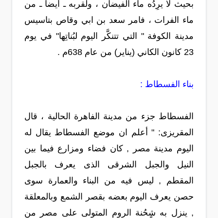
بحيث لا يرِدُه ماء الفيضان ، ولقربه ـ أيضاً ـ من
ماء الفرات ، فامر سعد بن ابي وقاص بتاسيس
مدينة الكوفة " التي تتنكَّر اليوم لبُناتِها" في يوم
23 كانون الكاني (يناير) من عام 638م .
بناء الفسطاط :
الفسطاط جزء من مدينة الفاهرة الحالية ، قال
المقريزى: " أعلم ان موضع الفسطاط يقال له
اليوم مدينة مصر , كان فضاء ومزارع فيما بين
النيل والجبل الشرقى الذى يعرف بالجبل
المقطم , ليس فيه من البناء والعمارة سوى
حصن يعرف اليوم بعضه بقصر الشمع وبالمعلقة
, ينزل به شٍحُنة الروم المتولى على مصر من