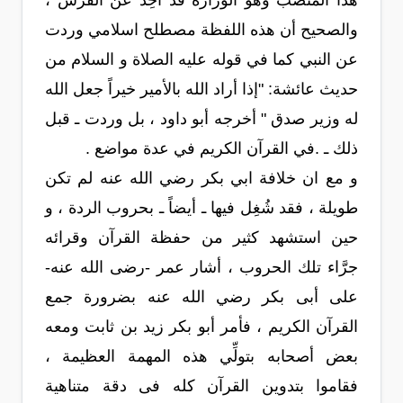
هذا المنصب وهو الوزارة قد أُخِذ عن الفُرس ،
والصحيح أن هذه اللفظة مصطلح اسلامي وردت
عن النبي كما في قوله عليه الصلاة و السلام من
حديث عائشة: "إذا أراد الله بالأمير خيراً جعل الله
له وزير صدق " أخرجه أبو داود ، بل وردت ـ قبل
ذلك ـ .في القرآن الكريم في عدة مواضع .
و مع ان خلافة ابي بكر رضي الله عنه لم تكن
طويلة ، فقد شُغِل فيها ـ أيضاً ـ بحروب الردة ، و
حين استشهد كثير من حفظة القرآن وقرائه
جرَّاء تلك الحروب ، أشار عمر -رضى الله عنه-
على أبى بكر رضي الله عنه بضرورة جمع
القرآن الكريم ، فأمر أبو بكر زيد بن ثابت ومعه
بعض أصحابه بتولِّي هذه المهمة العظيمة ،
فقاموا بتدوين القرآن كله فى دقة متناهية