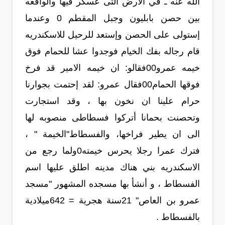
الله عنه ـ في الارض التى عسكر فيها والواقعه
بين حصن بابليون وجبل المقطم 0 وعندما
إستولى على الحصن وإستعد للرحيل للاسكندريه
قام رجاله بفك الخيام فوجدوا عشا للحمام فوق
خيمه عمرو00فقالو: ان خيمه الامير قد فرخ
فوقها الحمام00فقال عمرو: لقد إحتمت بجوارنا
حرام علينا ان نخون بها ، وقد استجارت
وتحصنت بحمانا أتركوا فسطاطى منصوبه لها
الى ان يطير فراخها، والفسطاط"الخيمة " ،
فترك عمرا رجلا يحرس خيمته0ولما رجع من
الاسكندريه بني هناك مدينه اطلق عليها اسم
الفسطاط ، و أنشأ بها مسجده المشهور "مسجد
عمرو بن العاص" 21سنة هجرية = 642ميلادية
بالفسطاط .