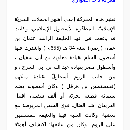
معركة ذات الصواري:
تعتبر هذه المعركة إحدى أشهر الحملات البحريّة
الإسلاميّة المظفّرة للأسطول الإسلامي، وكانت
قد وقعت في عهد الخليفة الراشد عثمان بن
عفان (رضي) سنة 34 هـ (655م ) واشترك فيها
أسطول الشام بقيادة معاوية بن أبي سفيان ،
وأسطول مصر بقيادة عبد الله بن أبي السرح ، و
من جانب الروم أسطولٌ بقيادة ملكهم
(قسطنطين بن هرقل ) وكان أسطوله يضم
ستمائة قطعة بحريّة أو ألف سفينة، اقتتل
الفريقان أشد القتال، فوق السفن المربوطة مع
بعضها، وكانت الغلبة فيها والغنيمة للمسلمين
على الروم، وكان من نتائجها: اكتشاف أهميّة