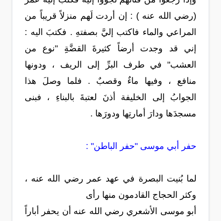
(رضي الله عنه ) : إن أردت لَهم منزلاً قريباً من
المراعي والماء فاكتب إليَّ بصفتهِ . فكتبَ اليه :
إني قد وجدت أرضاً كثيرةَ القضَّةِِ "نوع من
العشب" في طرف البرِّ إلى الريف ، ودونها
منافع ، وفيها ماءٌ وقصبٌ . فلما وصلَ هذا
الجوابُ إلى الخليفة أذنَ لعتبةَ بالبناءِ ، فبنى
مسجدَها ودارَ أمارتِها ودورَها .
حفر أبي موسى "حفر الباطن" :
لما بُنيت البصرة في عهد عمر رضي الله عنه ،
وكثر الحجاج القادمون منها رأى
أبو موسى الأشعري رضي الله عنه أن يحفر أباراً