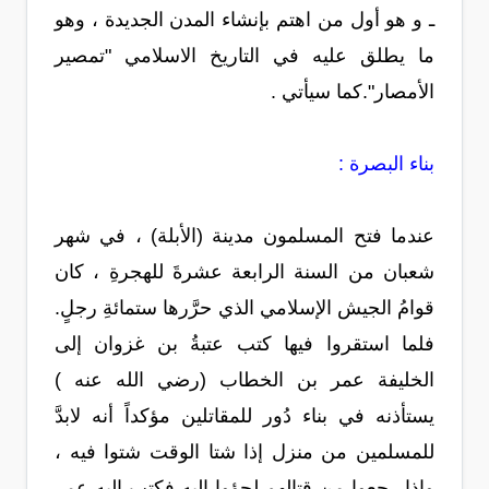
ـ و هو أول من اهتم بإنشاء المدن الجديدة ، وهو
ما يطلق عليه في التاريخ الاسلامي "تمصير
الأمصار".كما سيأتي .
بناء البصرة :
عندما فتح المسلمون مدينة (الأبلة) ، في شهر
شعبان من السنة الرابعة عشرةَ للهجرةِ ، كان
قوامُ الجيش الإسلامي الذي حرَّرها ستمائةِ رجلٍ.
فلما استقروا فيها كتب عتبةُ بن غزوان إلى
الخليفة عمر بن الخطاب (رضي الله عنه )
يستأذنه في بناء دُور للمقاتلين مؤكداً أنه لابدَّ
للمسلمين من منزل إذا شتا الوقت شتوا فيه ،
وإذا رجعوا من قتالهم لجؤوا إليه فكتب إليه عمر