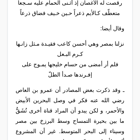
رقصت له الأغصان إذ أثـنى الحمام عليه سـجعاً
متعطّف كـالأيم ذعراً حـين خـيف فضاق ذرعاً
وقال أيضا:
نزلنا بمصر وهي أحسن كاعب فقيـدة مـثل زانـها
كـرم البـعل
فلم أر أمضى من حسام خليجها يمـوج على
إفـرندها صـدأ الطلّ
ـ وقد ذكرت بعض المصادر أن عمرو بن العاص
رضي الله عنه فكر في وصل البحرين الأبيض
والأحمر، و لكن يبدو أن المراد قناة أخرى تُشَقُّ
ما بين بحيرة التمساح وسط البرزخ بين مصر
وسيناء إلى البحر المتوسط. غير أن المشروع