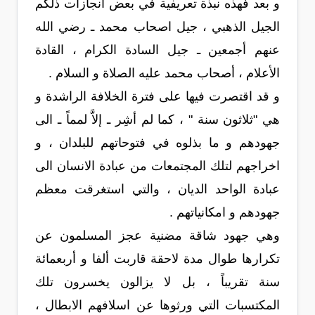
و بعد فهذه نبذة تعريفية في بعض انجازات ذلكم
الجيل الذهبي ، جيل اصحاب محمد ـ رضي الله
عنهم أجمعين ـ جيل السادة الكرام ، القادة
الأعلام ، أصحاب محمد عليه الصلاة و السلام .
و قد اقتصرت فيها على فترة الخلافة الراشدة و
هي "ثلاثون سنة " ، كما لم أشِر ـ إلاَّ لمماً ـ الى
جهودهم و ما بذلوه في فتوحاتهم للبلدان ، و
اخراجهم لتلك المجتمعات من عبادة الانسان الى
عبادة الواحد الديان ، والتي استغرقت معظم
جهودهم و امكانياتهم .
وهي جهود شاقة مضنية عجز المسلمون عن
تكرارها طوال مدة لاحقة قاربت ألفا و أربعمائة
سنة تقريباً ، بل لا يزالون يخسرون تلك
المكتسبات التي ورثوها عن اسلافهم الابطال ،