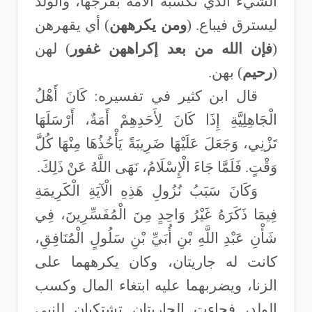
الشيء الذي تكسبه الأَمة بفرجها، والولد
ليسترق فيباع
.
(
ومن يكرههن
) أي يقهرهن
(
فإن الله من بعد إكراههن غفور
) لهن
(
رحيم
) بهن
.
قال ابن كثير في تفسيره: كَانَ أَهْلُ
الْجَاهِلِيَّةِ إِذَا كَانَ لِأَحَدِهِمْ أَمَةٌ، أَرْسَلَهَا
تَزْنِي، وَجَعَلَ عَلَيْهَا ضَرِيبَةً يَأْخُذُهَا مِنْهَا كُلَّ
وَقْتٍ. فَلَمَّا جَاءَ الْإِسْلَامُ، نَهَى اللَّهُ عَنْ ذَلِكَ
.
وَكَانَ سَبَبُ نُزُولِ هَذِهِ الْآيَةِ الْكَرِيمَةِ
فِيمَا ذَكَرَهُ غَيْرُ وَاحِدٍ مِنَ الْمُفَسِّرِينَ، فِي
شَأْنِ عَبْدِ اللَّهِ بْنِ أُبَيِّ بْنِ سَلُولٍ الْمُنَافِقِ،
كانت له جاريتان، وكان يكرههما على
الزنا، ويضربهما عليه ابتغاء المال وكسب
الولد، فجاءت الجاريتان تشتكيان للنبي