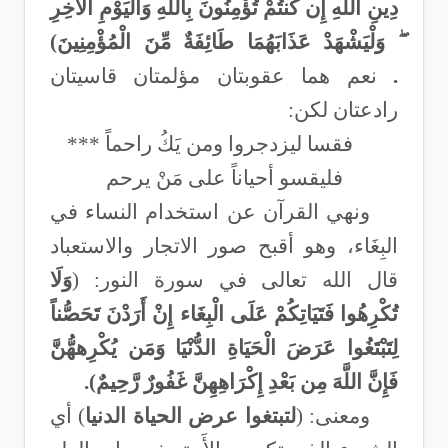
دِينِ اللَّهِ إِن كُنتُمْ تُؤْمِنُونَ بِاللَّهِ وَالْيَوْمِ الْآخِرِ
ۖ وَلْيَشْهَدْ عَذَابَهُمَا طَائِفَةٌ مِّنَ الْمُؤْمِنِينَ)
.
نعم هما عقوبتان مؤلمتان قاسيتان
رادعتان لكن:
فقسا ليزدجروا ومن يَكُ راحماً ***
فليقسو أحياناً على مَنْ يرحم
ونهي القرآن عن استخدام النساء في
البِغَاء، وهو أقبح صور الاتجار والاستعباد
قال الله تعالى في سورة النور:
(
وَلَا
تُكْرِهُوا فَتَيَاتِكُمْ عَلَى الْبِغَاء إِنْ أَرَدْنَ تَحَصُّناً
لِتَبْتَغُوا عَرَضَ الْحَيَاةِ الدُّنْيَا وَمَن يُكْرِههُّنَّ
فَإِنَّ اللَّهَ مِن بَعْدِ إِكْرَاهِهِنَّ غَفُورٌ رَّحِيمٌ).
ومعنى: (
لتبتغوا عرض الحياة الدنيا
) أي