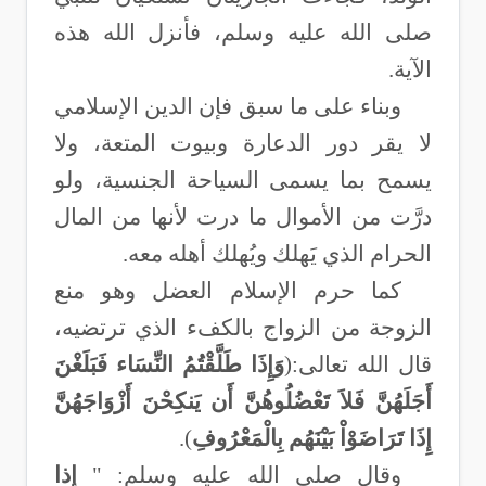
صلى الله عليه وسلم، فأنزل الله هذه
الآية.
وبناء على ما سبق فإن الدين الإسلامي
لا يقر دور الدعارة وبيوت المتعة، ولا
يسمح بما يسمى السياحة الجنسية، ولو
درَّت من الأموال ما درت لأنها من المال
الحرام الذي يَهلك ويُهلك أهله معه
.
كما حرم الإسلام العضل وهو منع
الزوجة من الزواج بالكفء الذي ترتضيه،
قال الله تعالى:(
وَإِذَا طَلَّقْتُمُ النِّسَاء فَبَلَغْنَ
أَجَلَهُنَّ فَلاَ تَعْضُلُوهُنَّ أَن يَنكِحْنَ أَزْوَاجَهُنَّ
إِذَا تَرَاضَوْاْ بَيْنَهُم بِالْمَعْرُوفِ
).
وقال صلى الله عليه وسلم: "
إذا