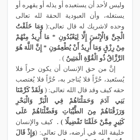
وليس لأحد أن يستعبده أو يذله أو يقهره أو
يستغله، وأن العبودية الحقة لله تعالى
وحده لاشريك له قال تعالى:(
وَمَا خَلَقْتُ
الْجِنَّ وَالْإِنْسَ إِلَّا لِيَعْبُدُونِ * مَا أُرِيدُ مِنْهُمْ
مِنْ رِزْقٍ وَمَا أُرِيدُ أَنْ يُطْعِمُونِ * إِنَّ اللَّهَ هُوَ
الرَّزَّاقُ ذُو الْقُوَّةِ الْمَتِينُ
(
.
إنَّ من حق الإنسان أن يكون حراً فلا
يُستَعبد، حُرَّاً فلا يُتاجر به، حُرَّاً فلا يُغتصب
حقه كيف وقد قال الله تعالى: (
وَلَقَدْ كَرَّمْنَا
بَنِي آدَمَ وَحَمَلْنَاهُمْ فِي الْبَرِّ وَالْبَحْرِ
وَرَزَقْنَاهُمْ مِنَ الطَّيِّبَاتِ وَفَضَّلْنَاهُمْ عَلَى
كَثِيرٍ مِمَّنْ خَلَقْنَا تَفْضِيلًا ) .
كيف والإنسان
خليفة الله في أرضه، قال تعالى: (
وَإِذْ قَالَ