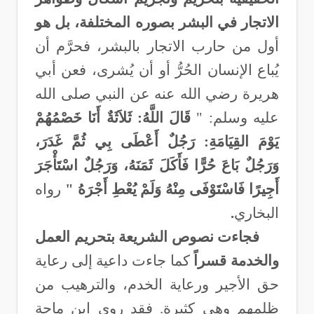
الاتجار في البشر بصوره المختلفة، بل هو
أول من حارب الاتجار بالبشر، فحرَّم أن
يُباع الإنسان الحُرُّ أو أن يُشرى، فعن أبي
هريرة رضي الله عنه عن النبي صلى الله
عليه وسلم: "
قَالَ اللَّهُ: ثَلاَثَةٌ أَنَا خَصْمُهُمْ
يَوْمَ القِيَامَةِ: رَجُلٌ أَعْطَى بِي ثُمَّ غَدَرَ،
وَرَجُلٌ بَاعَ حُرًّا فَأَكَلَ ثَمَنَهُ، وَرَجُلٌ اسْتَأْجَرَ
أَجِيرًا فَاسْتَوْفَى مِنْهُ وَلَمْ يُعْطِ أَجْرَهُ "
رواه
البخاري
.
فجاءت نصوص الشريعة بتحريم العمل
والخدمة قسراً
كما جاءت داعية إلى رعاية
حق الأجير ورعاية الخدم، والترهيب من
ظلمهم وهي كثيرة
.
فقد روى ابن ماجة