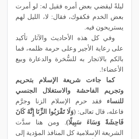
ليلةً ليقضي بعض أمره فقيل له: لو أمرت
بعض الخدم فكفوك، فقال‏:‏ لا، الليل لهم
يستريحون فيه
.
وفي كل هذه الأحاديث والآثار تأكيد
على رعاية الأجير وعلى حرمة ظلمه، فما
بالكم بالاتجار به للسُّخرة والدعارة وبيع
الأعضاء!
.
كما جاءت شريعة الإسلام بتحريم
وتجريم الفاحشة والاستغلال الجنسي
للنساء
فقد حرم الإسلام الزنا وجرَّم
فاعله، قال تعالى: (
وَلَا تَقْرَبُوا الزِّنَا إِنَّهُ كَانَ
فَاحِشَةً وَسَاءَ سَبِيلًا)
. ومن هنا سدَّت
الشريعة الإسلامية كل المنافذ المؤدية إلى