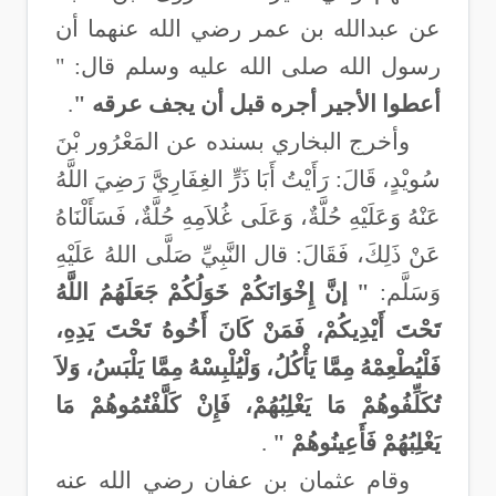
عن عبدالله بن عمر رضي الله عنهما أن
رسول الله صلى الله عليه وسلم قال: "
أعطوا الأجير أجره قبل أن يجف عرقه
"
.
وأخرج البخاري بسنده عن المَعْرُور بْنَ
سُويْدٍ، قَالَ: رَأَيْتُ أَبَا ذَرٍّ الغِفَارِيَّ رَضِيَ اللَّهُ
عَنْهُ وَعَلَيْهِ حُلَّةٌ، وَعَلَى غُلاَمِهِ حُلَّةٌ، فَسَأَلْنَاهُ
عَنْ ذَلِكَ، فَقَالَ: قال النَّبِيِّ صَلَّى اللهُ عَلَيْهِ
وَسَلَّم
:
" إنَّ إِخْوَانَكُمْ خَوَلُكُمْ جَعَلَهُمُ اللَّهُ
تَحْتَ أَيْدِيكُمْ، فَمَنْ كَانَ أَخُوهُ تَحْتَ يَدِهِ،
فَلْيُطْعِمْهُ مِمَّا يَأْكُلُ، وَلْيُلْبِسْهُ مِمَّا يَلْبَسُ، وَلاَ
تُكَلِّفُوهُمْ مَا يَغْلِبُهُمْ، فَإِنْ كَلَّفْتُمُوهُمْ مَا
يَغْلِبُهُمْ فَأَعِينُوهُمْ "
.
وقام عثمان بن عفان رضي الله عنه