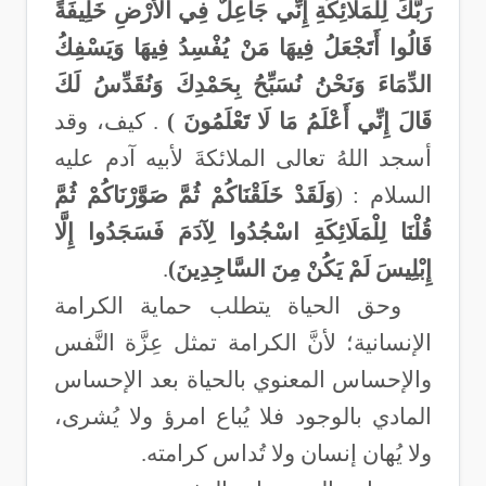
رَبُّكَ لِلْمَلَائِكَةِ إِنِّي جَاعِلٌ فِي الْأَرْضِ خَلِيفَةً
قَالُوا أَتَجْعَلُ فِيهَا مَنْ يُفْسِدُ فِيهَا وَيَسْفِكُ
الدِّمَاءَ وَنَحْنُ نُسَبِّحُ بِحَمْدِكَ وَنُقَدِّسُ لَكَ
قَالَ إِنِّي أَعْلَمُ مَا لَا تَعْلَمُونَ
(
. كيف، وقد
أسجد اللهُ تعالى الملائكةَ لأبيه آدم عليه
السلام : (
وَلَقَدْ خَلَقْنَاكُمْ ثُمَّ صَوَّرْنَاكُمْ ثُمَّ
قُلْنَا لِلْمَلَائِكَةِ اسْجُدُوا لِآدَمَ فَسَجَدُوا إِلَّا
إِبْلِيسَ لَمْ يَكُنْ مِنَ السَّاجِدِينَ)
.
وحق الحياة يتطلب حماية الكرامة
الإنسانية؛ لأنَّ الكرامة تمثل عِزَّة النَّفس
والإحساس المعنوي بالحياة بعد الإحساس
المادي بالوجود فلا يُباع امرؤ ولا يُشرى،
ولا يُهان إنسان ولا تُداس كرامته
.