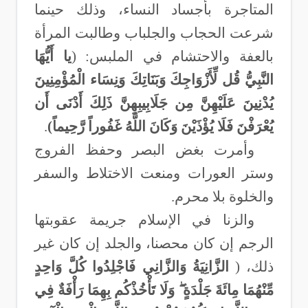
المتاجرة بأجساد النساء، وذلك حينما
شرعت الحجاب والجلباب وطالبت المرأة
بالعفة والاحتشام في الملبس: (
يا أَيُّهَا
النَّبِيُّ قُل لِّأَزْوَاجِكَ وَبَنَاتِكَ وَنِسَاء الْمُؤْمِنِينَ
يُدْنِينَ عَلَيْهِنَّ مِن جَلَابِيبِهِنَّ ذَلِكَ أَدْنَى أَن
يُعْرَفْنَ فَلَا يُؤْذَيْنَ وَكَانَ اللَّهُ غَفُوراً رَّحِيماً
(
.
وأمرت بغض البصر وحفظ الفروج
وستر العورات ومنعت الاختلاط والسفر
والخلوة بلا محرم.
والزنا في الإسلام جريمة عقوبتها
الرجم إن كان محصنا، والجلد إن كان غير
ذلك، (
الزَّانِيَةُ وَالزَّانِي فَاجْلِدُوا كُلَّ وَاحِدٍ
مِّنْهُمَا مِائَةَ جَلْدَةٍ ۖ وَلَا تَأْخُذْكُم بِهِمَا رَأْفَةٌ فِي