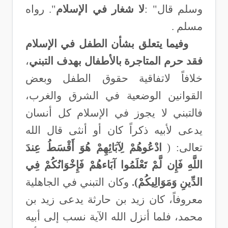
وسلم قال
: "
لا شغار في الإسلام
". رواه
مسلم .
وفيما يتعلق بشأن الطفل في الإسلام
فقد حرم المتاجرة بالأطفال بهدف التبني
،
خلافاً لاتفاقية حقوق الطفل وبعض
القوانين الوضعية في الشرق والغرب،
فالتبني لا يجوز في الإسلام كل أنسان
يدعى لأبيه ذكراً كان أو أنثى قال الله
تعالى: (
ادْعُوهُمْ لِآبَائِهِمْ هُوَ أَقْسَطُ عِندَ
اللَّهِ فَإِن لَّمْ تَعْلَمُوا آبَاءهُمْ فَإِخْوَانُكُمْ فِي
الدِّينِ وَمَوَالِيكُمْ).
وكان التبني في الجاهلية
معروفاً، كان زيد بن حارثة يدعى زيد بن
محمد، فلما أنزل الله الآية نسب إلى أبيه