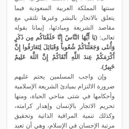
سنتها المملكة العربية السعودية فيما
يتعلق بالاتجار بالبشر وغيرها تلتقي مع
مقاصد الشريعة ومبادئها، إيمانا بقوله
تعالى:
(يَا أَيُّهَا النَّاسُ إِنَّا خَلَقْنَاكُم مِن ذَكَرٍ
وَأُنثَى وَجَعَلْنَاكُمْ شُعُوباً وَقَبَائِلَ لِتَعَارَفُوا إِنَّ
أَكْرَمَكُمْ عِندَ اللَّهِ أَتْقَاكُمْ إِنَّ اللَّهَ عَلِيمٌ
خَبِيرٌ).
وإن واجب المسلمين يحتم عليهم
ضرورة الالتزام بمبادئ الشريعة الإسلامية
وأحكامها في شتى مناحي الحياة، ومنها
تحريم الاتجار بالإنسان وإهدار كرامته،
وكذلك تنمية المراقبة الذاتية وتحقيق
مرتبة الإحسان في الإسلام، وهي أن تعبد