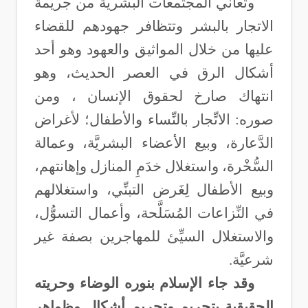
وتعاني المجتمعات البشرية من جريمة
الاتجار بالبشر وتتظافر جهودهم للقضاء
عليها من خلال المواثيق والعهود وهو أحد
أشكال الرق في العصر الحديث، وهو
انتهاك صارخ لحقوق الإنسان ، ومن
صوره: الاتِّجار بالنِّساء والأطفال؛ لأغراض
الدَّعارة، وبيع الأعضاء البشريَّة، وعمالة
السُّخْرة، واستغلال خدَمِ المنازل وإهانتهم،
وبيع الأطفال لِغَرض التبنِّي، واستغلالهم
في النِّزاعات المُسَلَّحة، وأعمال التسوُّل،
والاستغلال السيِّئ للمهاجرين بصفة غير
شرعيَّة
.
وقد جاء الإسلام بنوره الوضاء وحريته
الحقيقية بتحريم وتجريم أشكال وظواهر