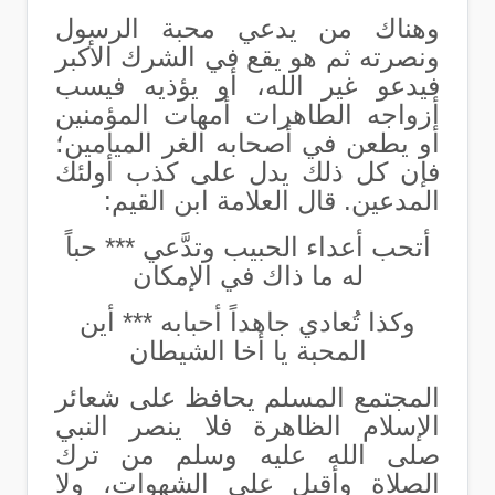
وهناك من يدعي محبة الرسول
ونصرته ثم هو يقع في الشرك الأكبر
فيدعو غير الله، أو يؤذيه فيسب
أزواجه الطاهرات أمهات المؤمنين
أو يطعن في أصحابه الغر الميامين؛
فإن كل ذلك يدل على كذب أولئك
المدعين.
قال العلامة ابن القيم:
أتحب أعداء الحبيب وتدَّعي *** حباً
له ما ذاك في الإمكان
وكذا تُعادي جاهداً أحبابه *** أين
المحبة يا أخا الشيطان
المجتمع المسلم يحافظ على شعائر
الإسلام الظاهرة فلا ينصر النبي
صلى الله عليه وسلم من ترك
الصلاة وأقبل على الشهوات، ولا