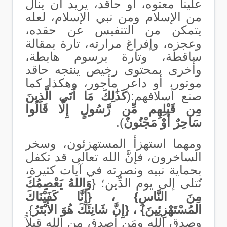
علينا معتوه، أو حاقد، يريد أن ينال
من الإسلام ومن نبي الإسلام، لعله
يتمكن من التنفيس عن حقده،
وعجزه، وإفراغ مرارته، تارة بمقالة
ساقطة، وتارة برسوم هابطة،
وأخرى بمحتوى رخيص ينتجه حاقد
موتور، أو داعر مأجور، وهكذا كما
صنع أسلافهم:(
كَذَٰلِكَ مَا أَتَى الَّذِينَ
مِن قَبْلِهِم مِّن رَّسُولٍ إِلَّا قَالُوا
سَاحِرٌ أَوْ مَجْنُونٌ
).
ومهما استهزأ المستهزئون، وسخر
الساخرون، فإنَّ الله تعالى قد تكفل
بحماية نبيه ونصرته في آيات كثيرة،
تُتلى إلى يوم الدِّين؛ {
وَاللهُ يَعْصِمُكَ
مِنَ النَّاسِ} ، {إِنَّا كَفَيْنَاكَ
المُسْتَهْزِئِينَ} ، {إِنَّ شَانِئَكَ هُوَ الأَبْتَرُ
}.
وصدق الله ومَن أصدق من الله قِيلاً