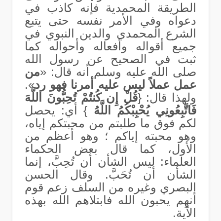
الطريقة المحمدية فإنه كاذب في
دعواه وفي الأمر نفسه حتى يتبع
الشرع المحمدي والدين النبوي في
جميع أقواله وأفعاله وأحواله كما
ثبت في الصحيح عن رسول الله
صلى الله عليه وسلم أنه قال: «
من
عمل عملاً ليس عليه أمرنا فهو رد
».
ولهذا قال:
{
قُلْ إِن كُنتُمْ تُحِبُّونَ اللَّهَ
فَاتَّبِعُونِي يُحْبِبْكُمُ اللَّهُ
}
أي: يحصل
لكم فوق ما طلبتم من محبتكم إياه،
وهو محبته إياكم ؛ وهو أعظم من
الأول، كما قال بعض الحكماء
العلماء: ليس الشأن أن تُحِبَّ، إنما
الشأن أن تُحَبَّ. وقال الحسن
البصري وغيره من السلف زعم قوم
أنهم يحبون الله فابتلاهم الله بهذه
الآية
.