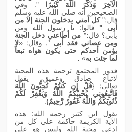
الْآخِرَ وَذَكَرَ اللَّهَ كَثِيرًا
". وفي
الصحيحين أنه صلى الله عليه وسلم
قال:"
كل أمتي يدخلون الجنة إلا من
أبى "
قالوا: يا رسول الله ومن
يأبى؟ قال:
" من أطاعني دخل الجنة
ومن عصاني فقد أبى
".
وقال: «
لا
يؤمن أحدكم حتى يكون هواه تبعاً
لما جئت به
» .
فدور المجتمع ترجمة هذه المحبة
لاتباع صادق وعميق
، يقول
تعالى:
{
قُلْ إِن كُنتُمْ تُحِبُّونَ اللَّهَ
فَاتَّبِعُونِي يُحْبِبْكُمُ اللَّهُ وَيَغْفِرْ لَكُمْ
ذُنُوبَكُمْ وَاللَّهُ غَفُورٌ رَّحِيمٌ
}
.
يقول ابن كثير رحمه الله: هذه
الآية الكريمة حاكمة على كل من
ادعى محبة الله وليس هو على