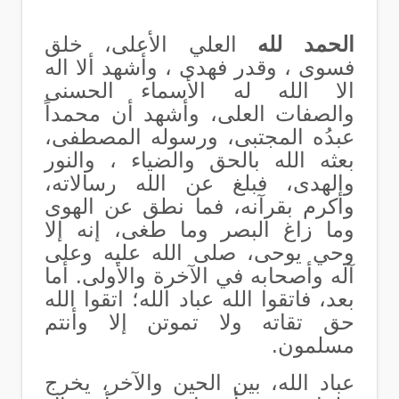
الحمد لله
العلي الأعلى، خلق
فسوى ، وقدر فهدى ، وأشهد ألا اله
الا الله له الأسماء الحسنى
والصفات العلى، وأشهد أن محمداً
عبدُه المجتبى، ورسوله المصطفى،
بعثه الله بالحق والضياء ، والنور
والهدى، فبلغ عن الله رسالاته،
وأكرم بقرآنه، فما نطق عن الهوى
وما زاغ البصر وما طغى، إنه إلا
وحي يوحى، صلى الله عليه وعلى
آله وأصحابه في الآخرة والأولى. أما
بعد، فاتقوا الله عباد الله؛ اتقوا الله
حق تقاته ولا تموتن إلا وأنتم
مسلمون.
عباد الله، بين الحين والآخر، يخرج