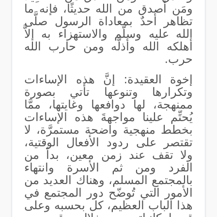
ومَن أصدق من الله حديثًا، فإنه ما
تظاهر أحدٌ بمعاداة الرسول صلَّى
الله عليه وسلَّم والاستهزاء به إلاَّ
أهلكه الله وأذلَّه ومن حارب الله
حرب.
إخوة العقيدة: إ
نَّ هذه الإساءات
وتكرارها وتنوعها تأتي بصورة
ممنهجة، لها دوافعها وغايتها، ممَّا
يُحتِّم علينا مواجهةَ هذه الإساءات
بخطط منهجية واضحة مستمرَّة، لا
تقتصر على ردود الأفعال الوقتية،
ولا تقف عند زمن معين، بدأ من
الفرد ومن ثم الأسرة وانتهاء
بالمجتمع المسلم، وهناك العديد من
الأمور التي تُوضّح دور المجتمع في
هذا الباب العظيم، كل بحسبه وعلى