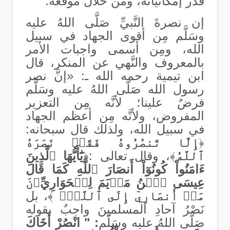
قدر إمكانياته، ومن خلال موقعه.
إن نصرةَ النَّبيِّ صَلَّى اللهُ عليه
وسَلَّم مِن أقوى الجهاد في سبيل
الله، ومِن أسمى واجبات الأمر
بالمعروف والنَّهي عن المنكر، قال
ابن تيمية رحمه الله ـ: «إنَّ نصر
رسول الله صَلَّى اللهُ عليه وسَلَّم
فرضٌ علينا؛ لأنَّه مِن التعزير
المفروض، ولأنَّه مِن أعظم الجهاد
في سبيل الله، ولذلك قال سبحانه
:
﴿
إِلَّا تَنصُرُوهُ فَقَدۡ نَصَرَهُ
ٱللَّهُ
﴾، وقال تعالى
:
﴿
يَٰٓأَيُّهَا ٱلَّذِينَ
ءَامَنُواْ كُونُوٓاْ أَنصَارَ ٱللَّهِ كَمَا قَالَ
عِيسَى ٱبۡنُ مَرۡيَمَ لِلۡحَوَارِيِّ
ۧنَ
مَنۡ أَنصَارِيٓ إِلَى ٱللَّهِۖ
﴾، بل
نَصْرُ آحادِ المسلمينَ واجبٌ بقوله
صَلَّى اللهُ عليه وسَلَّم
: " انْصُرْ أَخَاكَ