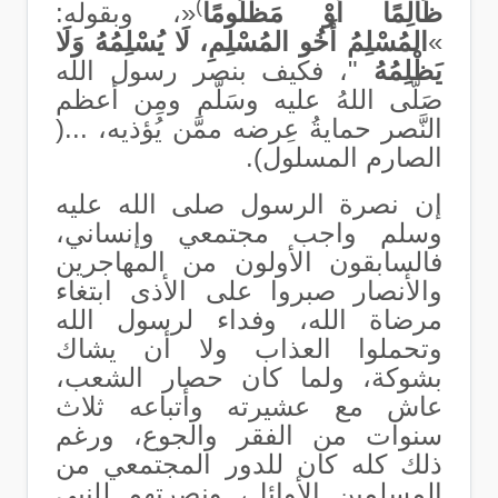
(
ظَالِمًا أَوْ مَظْلُومًا
»
، وبقوله
:
«
المُسْلِمُ أَخُو المُسْلِمِ، لَا يُسْلِمُهُ
وَلَا
يَظْلِمُهُ
"
، فكيف بنصر رسول الله
صَلَّى اللهُ عليه وسَلَّم ومِن أعظم
النَّصر حمايةُ عِرضه ممَّن يُؤذيه، ...
(
الصارم المسلول).
إن نصرة الرسول صلى الله عليه
وسلم واجب مجتمعي وإنساني،
فالسابقون الأولون من المهاجرين
والأنصار صبروا على الأذى
ابتغاء
مرضاة الله،
وفداء لرسول الله
وتحملوا العذاب ولا أن يشاك
بشوكة، ولما كان حصار الشعب،
عاش مع عشيرته وأتباعه ثلاث
سنوات من الفقر والجوع، ورغم
ذلك كله كان للدور المجتمعي من
المسلمين الأوائل، ونصرتهم للنبي