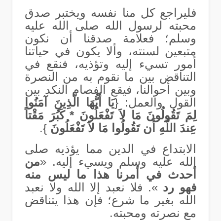
فليراجع كل منا نفسه ويختبر صدق
محبته لرسول الله صلى الله عليه
وسلم؛ فعلامة صدقنا أن نكون
متبعين لسنته، وألا يكون في حياتنا
أمور تسيء إليه وتؤذيه، فنقع في
التناقض بين ما نقوم به من النصرة
وبين أحوالنا، فيقع الفصام النكد بين
القول والعمل:
{
يَا أَيُّهَا الَّذِينَ آمَنُوا
لِمَ تَقُولُونَ مَا لاَ تَفْعَلُونَ * كَبُرَ مَقْتاً
عِندَ اللَّهِ أَن تَقُولُوا مَا لاَ تَفْعَلُونَ
}
.
الابتداع في الدين مما يؤذيه صلى
الله عليه وسلم ويسيء إليه. «
من
أحدث في أمرنا هذا ما ليس منه
فهو رد
». فلا نعبد إلا الله ولا نعبد
الله بغير ما شرع؛ فإن هذا يتناقض
مع نصرته ومحبته.