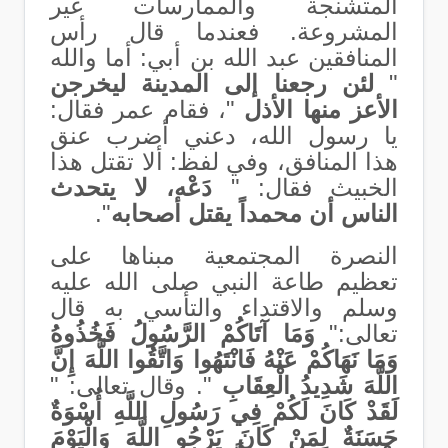
المتشنجة والممارسات غير
المشروعة. فعندما قال رأس
المنافقين عبد الله بن أبي: أما والله
"
لئن رجعنا إلى المدينة ليخرجن
الأعز منها الأذل
"، فقام عمر فقال:
يا رسول الله، دعني أضرب عنق
هذا المنافق، وفي لفظ: ألا تقتل هذا
الخبيث فقال: "
دَعْه، لا يتحدث
الناس أن محمداً يقتل أصحابه
".
النصرة المجتمعية مبناها على
تعظيم طاعة النبي صلى الله عليه
وسلم والاقتداء والتأسي به قال
تعالى:"
وَمَا آتَاكُمْ الرَّسُولُ فَخُذُوهُ
وَمَا نَهَاكُمْ عَنْهُ فَانْتَهُوا وَاتَّقُوا اللَّهَ إِنَّ
اللَّهَ شَدِيدُ الْعِقَابِ
". وقال تعالى: "
لَقَدْ كَانَ لَكُمْ فِي رَسُولِ اللَّهِ أُسْوَةٌ
حَسَنَةٌ لِمَنْ كَانَ يَرْجُو اللَّهَ وَالْيَوْمَ