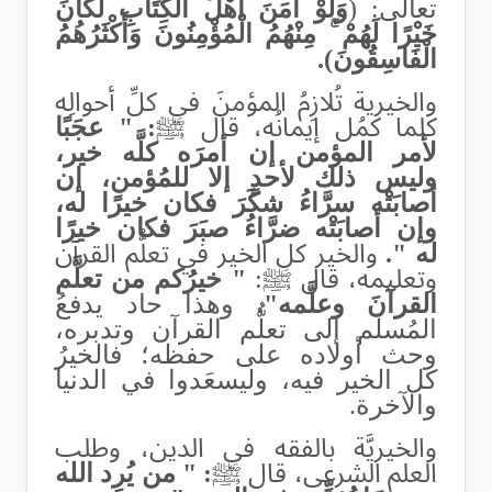
تعالى: (
وَلَوْ آمَنَ أَهْلُ الْكِتَابِ لَكَانَ
خَيْرًا لَهُمْ ۚ مِنْهُمُ الْمُؤْمِنُونَ وَأَكْثَرُهُمُ
الْفَاسِقُونَ).
والخيرية تُلازِمُ المؤمنَ في كلِّ أحوالِه
كلما كمُل إيمانُه، قال ﷺ
: " عجَبًا
لأمر المؤمن إن أمرَه كلَّه خير،
وليس ذلك لأحدٍ إلا للمُؤمن، إن
أصابَتْه سرَّاءُ شكَرَ فكان خيرًا له،
وإن أصابَتْه ضرَّاءُ صبَرَ فكان خيرًا
له
"
.
والخير كل الخير في تعلُّم القرآن
وتعليمه، قال ﷺ:
" خيرُكم من تعلَّم
القرآنَ وعلَّمه".
وهذا حاد يدفعُ
المُسلم إلى تعلُّم القرآن وتدبره،
وحث أولاده على حفظه؛ فالخيرُ
كل
الخير فيه، وليسعَدوا في الدنيا
والآخرة
.
والخيريَّة بالفقه في الدين، وطلب
العلم الشرعي، قال ﷺ
: " من يُرِد الله