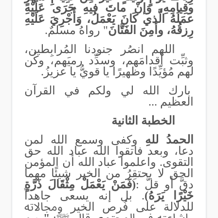
وقِيامِهِ، وَإنْ ماتَ فيهِ جَرَى عَلَيْهِ
عمَلُهُ الَّذي كَانَ يَعْمَلُ، وَأُجْرِيَ عَلَيْهِ
رِزقُهُ، وأمِنَ الفَتَّانَ
" رواهُ مسلمٌ
.
اللهم انصُر جنودنا المُرابِطين،
وثبِّت أقدامَهم، وسدِّد رميَهم، وكُن
لهم مُؤيِّدًا وظهيرًا يا قويُّ يا عزيزُ.
بارك الله لي ولكم في القرآن
العظيم ...
الخطبة الثانية
الحمدُ للهِ
وكفى وسمع الله لمن
دعا، وبعد فاتقوا الله عباد الله حق
التقوى. واعلموا عباد الله أن المؤمن
الحق لا يحتقِرُ من الخير شيئًا مهما
دقَّ أو قلَّ :
(فَمَنْ يَعْمَلْ مِثْقَالَ ذَرَّةٍ
خَيْرًا يَرَهُ)
. بل إنه يسعى جاهداً
للدلالة على فُرص
الخير
ومجالاته