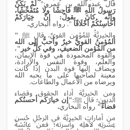
قال عبد الله بن عمرو:"
لَمْ يَكُنْ
رَسولُ اللَّهِ ﷺ فَاحِشًا ولَا مُتَفَحِّشًا،
وإنَّه كانَ يقولُ: إنَّ خِيَارَكُمْ
أحَاسِنُكُمْ أخْلَاقًا
". رواه البخاري
.
والخيريَّةُ للمُؤمن القويِّ، قال ﷺ
"
المُؤمنُ القويُّ خيرٌ وأحبُّ إلى الله
من المُؤمن الضعيفِ، وفي كلٍّ خير
"
،
والقوة المحمودة هي قوة الإيمان،
والعلم، وقوة النفس والإرادة،
ويضاف إليها قوة البدن إذا كانت
معينة لصاحبها على ما يحبه الله
ويرضاه من الأعمال والطاعات.
ومن الخيريَّة أداء الحقوق وقضاء
الديون؛ قال ﷺ:
"إن خيارَكم أحسنُكم
قضاءً"
رواه البخاري
.
من أماراتِ الخيريَّة في الرجُلِ حُسن
عِشرتِه لأهلِه وأسرته؛ فعن عائشةَ