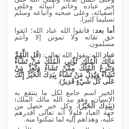
خير عباده وخاتم أنبيائه وخلص
أصفيائه، وعلى صحبه واتباعه وسلم
تسليما كثيرا.
أما بعد:
فاتقوا الله عباد الله؛ اتقوا
حق تقاته ولا تموتن إلا وأنتم
مسلمون.
عباد
الله: يقول الله تعالى:
(قُلِ اللَّهُمَّ
مَالِكَ الْمُلْكِ تُؤْتِي الْمُلْكَ مَنْ تَشَاءُ
وَتَنْزِعُ الْمُلْكَ مِمَّنْ تَشَاءُ وَتُعِزُّ مَنْ
تَشَاءُ وَتُذِلُّ مَنْ تَشَاءُ بِيَدِكَ الْخَيْرُ إِنَّكَ
عَلَى كُلِّ شَيْءٍ قَدِيرٌ)
.
الخير اسم جامع لكل ما ينتفع به
الإنسان، وهو بيد الله مالك الملك
:
(بِيَدِكَ الْخَيْرُ)
، وكل خير حصل من
جهة العباد فلولا أنه تعالى أقدرهم
عليه، وهداهم إليه لما تمكنوا منه.