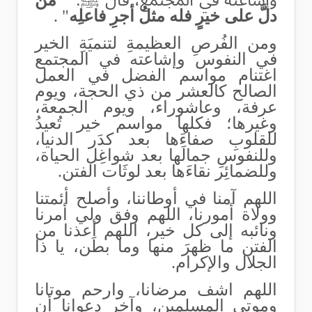
وإشاعته في المجتمع، قال ﷺ:
" من
دلَّ على خيرٍ فله مثلُ أجرِ فاعلِه
"
.
ومن الفُرصِ العظيمةِ لتنميَةِ الخير
في النفوس وإشاعته في المجتمع
اغتنام مواسم الفضل في العمل
الصالح كالعشر من ذي الحجة، ويوم
عرفة، وعاشوراء، ويوم الجمعة،
وغيرها؛ فكلها مواسم خير تُعيدُ
للقلوبِ صفاءَها بعد كدَر الدنيا،
وللنفوسِ جمالَها بعد شواغِل الحياة،
وللضمائِر نقاءَها بعد لوثَات الفتن
.
اللهم آمنا في أوطاننا، وأصلح أئمتنا
وولاة أمورنا، اللهم وفق ولي أمرنا
ونائبه إلى كل خير،
اللهم أعذنا من
الفتن ما ظهرَ منها وما بطَن، يا ذا
الجلال والإكرام.
اللهم اشف مرضانا، وارحم موتانا
وموتى المسلمين، وآخر دعوانا أن