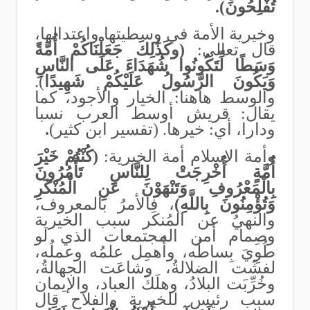
تُفْلِحُونَ).
وخيرية الأمة في وسطيتها واعتدالها،
قال تعالى:
(وكَذَٰلِكَ جَعَلْنَاكُمْ أُمَّةً
وَسَطًا لِّتَكُونُوا شُهَدَاءَ عَلَى النَّاسِ
وَيَكُونَ الرَّسُولُ عَلَيْكُمْ شَهِيدًا
).
والوسط هاهنا: الخيار والأجود، كما
يقال: قريش أوسط العرب نسبا
ودارا، أي: خيرها. (تفسير ابن كثير)
.
وأمة الإسلام أمة الخيرية:
(كُنْتُمْ خَيْرَ
أُمَّةٍ أُخْرِجَتْ لِلنَّاسِ تَأْمُرُونَ
بِالْمَعْرُوفِ وَتَنْهَوْنَ عَنِ الْمُنْكَرِ
وَتُؤْمِنُونَ بِاللَّهِ)
، فالأمرُ بالمعروف،
والنهيُ عن المُنكَر سبب الخيرية
وصِمام أمن المجتمعات الذي لو
طُوِيَ بِساطُه، وأُهمِل علمُه وعملُه،
لفشَت الضلالةُ، وشاعَت الجهالةُ،
وخُرِّبَت البلادُ، وهلَكَ العباد، والإيمان
سبب رئيس للخيرية والفلاح قال