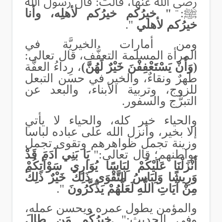
رضي الله عنها، قالت: قال رسولُ الله
ﷺ:
" خيرُكم خيرُكم لأهلِه، وأنا
خيرُكم لأهلي
".
ومن أمارات الخيريَّة في
المرأة المسلمة التعفُّف، قال تعالى:
(وَأَنْ يَسْتَعْفِفْنَ خَيْرٌ لَهُنَّ)
، رِداءُ العفَّة
طُهرٌ ونقاءٌ، والخير في حسن التبعل
للزوج، وتربية الأبناء، والبعد عن
التبرُّج والسفور.
والحياء خير كله، والحياء لا يأتي
إلا بخير، وأنزل الله على عباده لباسا
وزينة تجمل ظواهرهم وتقوى تجمل
بواطنهم؛ قال تعالى:"
يَا بَنِي آدَمَ قَدْ
أَنْزَلْنَا عَلَيْكُمْ لِبَاسًا يُوَارِي سَوْآتِكُمْ
وَرِيشًا وَلِبَاسُ التَّقْوَى ذَلِكَ خَيْرٌ ذَلِكَ
مِنْ آيَاتِ اللَّهِ لَعَلَّهُمْ يَذَّكَّرُونَ
".
والمؤمن يطول عمره ويحسن عمله،
وفي الحديث:"
خيرُكُم مَن طالَ