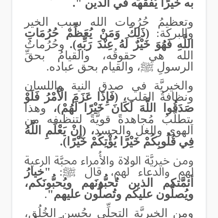
به خيرًا يُفقِّهه في الدين
"
.
وتعظيمُ حُرُمات الله سبب الخير
والبركة:
(ذَلِكَ وَمَنْ يُعَظِّمْ حُرُمَاتِ
اللَّهِ فَهُوَ خَيْرٌ لَهُ عِنْدَ رَبِّهِ).
وحُرُماتُ
الله هي حقوقُه، والقيامُ بحقِّ
الرسولِ ﷺ، والقيام بحق عباده.
والخيريَّة في صدق النية واللسان
ونظافةُ القلب
، (فَإِذَا عَزَمَ الْأَمْرُ فَلَوْ
صَدَقُوا اللَّهَ لَكَانَ خَيْرًا لَهُمْ)،
وهذا
يتطلَّبُ مُجاهدةً قويَّةً لتنظيفه من
الهوى والغل والحسد
، (إِنْ يَعْلَمِ اللَّهُ
فِي قُلُوبِكُمْ خَيْرًا يُؤْتِكُمْ خَيْرًا).
ومن خيريَّة الولاة والأُمراء محبَّة الرعية
لهم والدعاء لهم، قال ﷺ:
"خيارُ
أئمَّتكم الذين تُحبُّونَهم ويُحبُّونَكم،
ويُصلُّون عليكم وتُصلُّون عليهم
"
.
ومن الخيريَّة التحلِّي بحُسن الخُلُق،