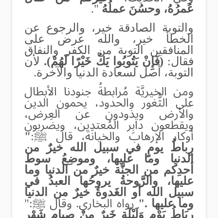
عُمرُهُ، وحسُنَ عملُهُ
".
والتوبة الصادقة خير، والرجوع عن
الخطأ خير، والله عرض على
المنافقين التوبة من الكفر والنفاق
فقال‏:‏
(فَإِنْ يَتُوبُوا يَكُ خَيْرًا لَهُمْ).
لأن
التوبة، أصل لسعادة الدنيا والآخرة‏.‏
ومن الخيريَّة مُرابطةُ جنودنا الأبطال
على الثُّغور والحدود، يحمون الدين
والأرض ويذودون عن العِرض،
ويقطعون دابِر المُعتدِين، ويضربون
أوكار الإرهاب والخيانة، قال ﷺ:
"
رِباطُ يومٍ في سبيل الله خيرٌ من
الدنيا وما عليها، وموضِعُ سوط
أحدِكم من الجنَّة خيرٌ من الدنيا وما
عليها، والرَّوحةُ يروحُها العبدُ في
سبيل الله أو الغَدوةُ خيرٌ من الدنيا
وما عليها
".
رواه البخاري. وقال ﷺ
:
"
رِبَاطُ يَوْمٍ وَلَيْلَةٍ خَيرٌ مِنْ صِيامِ شَهْرٍ