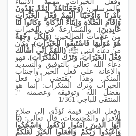
وفعل الخيرات مهمة الأنبياء
والمرسلين
: (وَجَعَلْنَاهُمْ أَئِمَّةً يَهْدُونَ
بِأَمْرِنَا وَأَوْحَيْنَا إِلَيْهِمْ فِعْلَ الْخَيْرَاتِ
وَإِقَامَ الصَّلَاةِ وَإِيتَاءَ الزَّكَاةِ ۖ وَكَانُوا لَنَا
عَابِدِينَ).
والمُسارعةُ في الخيرات
من علامات الصالِحين:
(وَلِكُلٍّ وِجْهَةٌ
هُوَ مُوَلِّيهَا فَاسْتَبِقُوا الْخَيْرَاتِ).
وكان
من دعاء النبي ﷺ
: (اللَّهُمَّ إِنِّي أَسْأَلُكَ
فِعْلَ الخَيْرَاتِ، وَتَرْكَ المُنْكَرَاتِ).
فهو
دعاء الله تعالى بالتوفيق والتسديد
والإعانة على فعل الخير واجتناب
المنكر
.
وهذا "يقتضي أن فعل
الخيرات وترك المنكرات: إنما هو
بفضل الله وتوفيقه وعصمته ".
المنتقى للباجي 1/361
وفعل الخير قيمة تُؤدِّي إلى صلاح
الأفراد والمُجتمعات، قال تعالى:
(يَا
أَيُّهَا الَّذِينَ آمَنُوا ارْكَعُوا وَاسْجُدُوا
وَاعْبُدُوا رَبَّكُمْ وَافْعَلُوا الْخَيْرَ لَعَلَّكُمْ