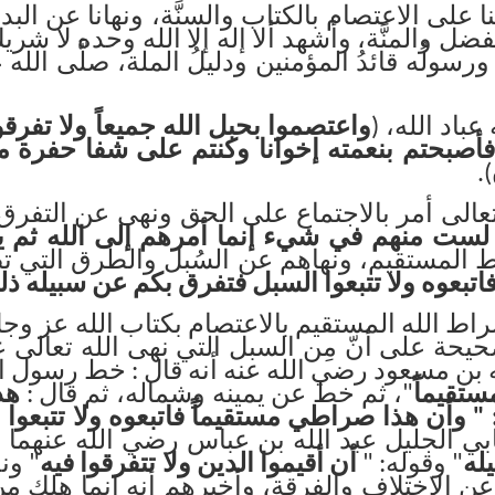
نا على الاعتصام بالكتاب والسنَّة، ونهانا عن 
ل والمنَّة، وأشهد ألا إله إلا الله وحده لا شريك
ُه ورسولُه قائدُ المؤمنين ودليلُ الملة، صلَّى الل
 عباد الله، (
واعتصموا بحبل الله جميعاً ولا تفرقو
أصبحتم بنعمته إخوانا وكنتم على شفا حفرة من 
.
(
عالى أمر بالاجتماع على الحق ونهى عن التفرق 
 لست منهم في شيء إنما أمرهم إلى الله ثم ينب
راط المستقيم، ونهاهم عن السُبل والطرق التي
تبعوه ولا تتبعوا السبل فتفرق بكم عن سبيله ذل
صراط الله المستقيم بالاعتصام بكتاب الله عز و
يحة على أنّ مِن السبل التي نهى الله تعالى 
 بن مسعود رضي الله عنه أنه قال : خط رسول الل
ستقيماً
"، ثم خط عن يمينه وشماله، ثم قال :
هذ
 : " وأن هذا صراطي مستقيماً فاتبعوه ولا تتبعو
ي الجليل عبد الله بن عباس رضي الله عنهما 
له
" وقوله: "
أن أقيموا الدين ولا تتفرقوا فيه
" ون
عن الاختلاف والفرقة، وأخبرهم أنه إنما هلك م