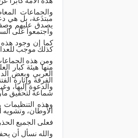
هذه الأمة كابراً عن
والجماعات المعاص
مبتدَعة، بل هي دعو
يصدق عليهم وصف ا
واجتمعوا على الس
كما إن وجود هذه 
كذلك موجب للعداوة 
ومن هذه الجماعات
منها هيئة كبار الع
العربي وبعض الدول
الفرقة وإثارة الف
والدعوة إليها،
وغير
شماعة لتحقيق مآرب
وهذه التنظيمات ول
الأوطان، وتشويه ا
فعلى الجميع الحذر 
والله نسأل أن يحف