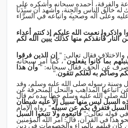
البدعة والفرقة، أحمده سبحانه وأشكره على
 له خالق الناس والجِنة، وأشهد أن سيِّدَنا
ه عليه وعلى آله وصحبِه واتباعه في السرَّاء
ا واذكروا نعمت الله عليكم إذ كنتم أعداء
النار فأنقذكم منها كذلك يبين الله لكم
والاختلاف فقال تعالى: "
إن الذين فرقوا
ئهم بما كانوا يفعلون
"، كما أمر سبحانه
 تصرف عن الحق، فقال سبحانه: "
وأن هذا
كم وصاكم به لعلكم تتقون
".
جل وسنة رسوله صلى الله عليه وسلم، وقد
عن اتباعها المذاهب والنحل المنحرفة عن
ه صلى الله عليه وسلم خطاً بيده ثم قال
ه السبل ليس منها سبيل إلاّ عليه شيطان
ا السبل فتفرق بكم عن سبيله
" رواه الإمام
في قوله تعالى:"
فاتبعوه ولا تتبعوا السبل
حو هذا في القرآن، قال: أمر الله المؤمنين
ن كان قبلهم بالمِراء والخصومات في دين