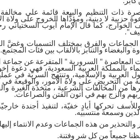
 كابر.
رة ذات التنظيم والبيعة قائمة على مخالفة 
ة حزبية لا دينية، ومؤدَّاها الخروج على ولاة 
لخوارج، كما قال الإمام أيوب السختياني رحم
يف".
الجماعات والفرق بمختلف التسميات وغضَّ ال
والبغضاء والتنابز بالألقاب بين فئات المجتمع.
 المعاصرة " السرورية " المتفرعة عن جماعة 
لماء بالمملكة العربية السعودية،
ف
هي دعوة إخوا
 العربية والإسلامية، وتنتهج
السريّة في عمله
تنة من التحريض على ولاة الأمور،
والوقيعة في ا
ها من المخالفات الشرعية ، متخذة الغيرة وال
هم والزج بهم في أتون الفتن والصراعات.
لأسف تحركها أيادٍ خفيّة، لتنفيذ أجندة خارجيّ
لدين وسمعة منتسبيه.
والتحذير من هذه الجماعات وعدم الانتماء إليها
ظنا جميعاً من كل شر وفتنة
.