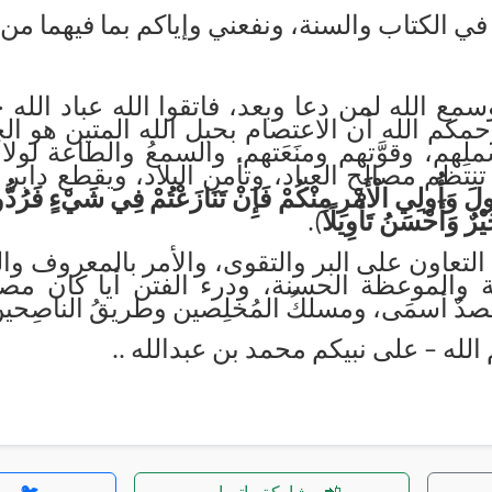
في الكتاب والسنة، ونفعني وإياكم بما فيهما من 
مع الله لمن دعا وبعد، فاتقوا الله عباد الله
حمكم الله أن الاعتصام بحبل الله المتين هو الح
شملِهم، وقوَّتهم ومنَعَتهم. والسمعُ والطاعة 
 تنتظم مصالح العباد، وتأمن البلاد، ويقطع دابر
لَ وَأُولِي الْأَمْرِ مِنْكُمْ فَإِنْ تَنَازَعْتُمْ فِي شَيْءٍ فَرُدُّوهُ
يْرٌ وَأَحْسَنُ تَأْوِيلًا
).
تعاون على البر والتقوى، والأمر بالمعروف وا
ة والموعظة الحسنة، ودرء الفتن أيا كان مصدر
صدٌ أسمَى، ومسلكُ المُخلِصين وطريقُ الناصِحي
الله – على نبيكم محمد بن عبدالله ..