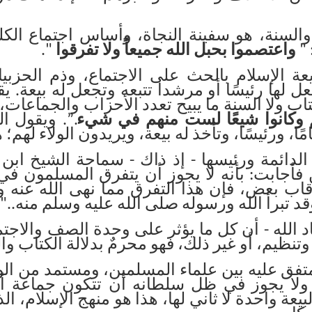
 والسنة، هو سفينة النجاة، وأساس اجتماع ال
 "
واعتصموا بحبل الله جميعاً ولا تفرقوا
".
 الإسلام بالحث على الاجتماع، وذم الحزبيا
ل لها رئيسًا أو مرشدا تتبعه وتجعل له بيعة
.
يق
اب ولا السنة ما يبيح تعدد الأحزاب والجماعات، 
م وكانوا شيعًا لست منهم في شيء
”.
. ويقول ال
ًا، ورئيسًا، وتأخذ له بيعة، ويريدون الولاء لهم؛
الدائمة ورئيسها - إذ ذاك - سماحة الشيخ اب
فأجابت: بأنه لا يجوز أن يتفرق المسلمون في دي
بعض، فإن هذا التفرق مما نهى الله عنه وذمّ 
د تبرأ الله ورسوله صلى الله عليه وسلم منه..".
اد الله - أن كل ما يؤثر على وحدة الصف والا
تنظيم، أو غير ذلك، فهو محرمٌ بدلالة الكتاب و
فق عليه بين علماء المسلمين، ومستمد من الوح
ه، ولا يجوز في ظل سلطانه أن تتكون جماعة أ
لبيعة واحدة لا ثاني لها، هذا هو منهج الإسلام، 