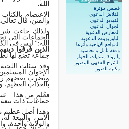
الله
.
قصص مؤثرة
الاعتصام بالكتاب
الفلاش الدعوي
والفتن، قال تعالى:
الفيديو الدعوي
الجوال الدعوي
ولذلك جاءت شريعة
المعارض الدعوية
الجماعات التي تجع
الباوربوينت الدعوية
الله:" ليس في الكت
المواقع الإباحية وأثرها
الذين فرقوا دينه
وقفة تأمل ومحاسبة
جماعة تضع لها نظام
يا روادَ منتديات الحوار
الشرح الفقهي المصور
وقد سئلت اللجنة 
مكتبة الصور
الإخوان المسلمين 
ويضرب بعضهم رقاب 
بالعذاب العظيم، وق
فعُلم من هذا – عب
جماعات ذات بيعة و
وهذا أصل عظيم مت
الأمر، والبيعة ل
والولاية واحدة، وا