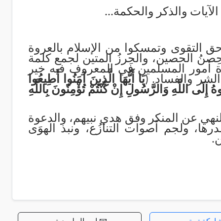
الآيات والذكر والحكمة...
 حق التقوى وتمسكوا من الإسلام بالعروة
ِصنُ الحصين، والحِرزُ المتين لجمع كلمة
لولاة أمور المسلمين في المعروف فيه خير
 الشر والفساد.
)
يَا أَيُّهَا الَّذِينَ آمَنُوا أَطِيعُوا
 إِلَى اللَّهِ وَالرَّسُولِ إِنْ كُنْتُمْ تُؤْمِنُونَ بِاللَّهِ
لنهي عن المنكر وفق هدي نبيهم، والدعوة
ها، ولجم أصوات التنازُع، ونبذ الهوَى
ن
.