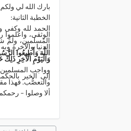
بارك الله لي ولكم 
الخطبة الثانية:
الحمد لله وكفى وس
الوثقى، واعلموا ر
المُسلمين، ولمِّ 
الدنيا والآخرة وبه
اللَّهَ وَأَطِيعُوا الرَّسُو
وَالْيَوْمِ الْآخِرِ ذَلِكَ خَ
وواجب المسلمين ال
إلى الخير بالحكم
والتعصُّب. فهذا مق
ألا وصلوا – رحمكم 