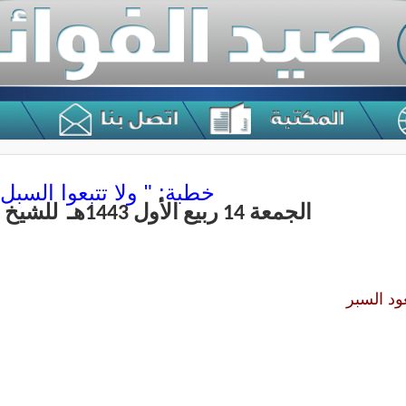
خطبة: " ولا تتبعوا السبل"
الجمعة 14 ربيع الأول 1443هـ للشيخ محمد السبر
ود السبر