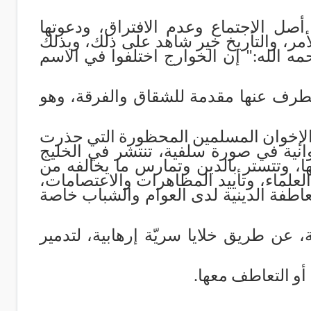
أصل الاجتماع وعدم الافتراق، ودعوتها
الأمر، والتأريخ خير شاهد على ذلك، وبذلك
ه الله:" إن الخوارج اختلفوا في الاسم
طرف عنها مقدمة للشقاق والفرقة، وهو
الإخوان المسلمين المحظورة التي حذرت
نية في صورة سلفية، تن
تشر في الخليج
ا، وتتستر بالدين وتمارس ما يخالفه من
لعلماء
، وتأييد المظاهرات والاعتصامات،
عاطفة الدينية لدى العوام والشباب خاصة
ة، عن طريق خلايا سريّة إرهابية، لتدمير
 أو التعاطف معها
.