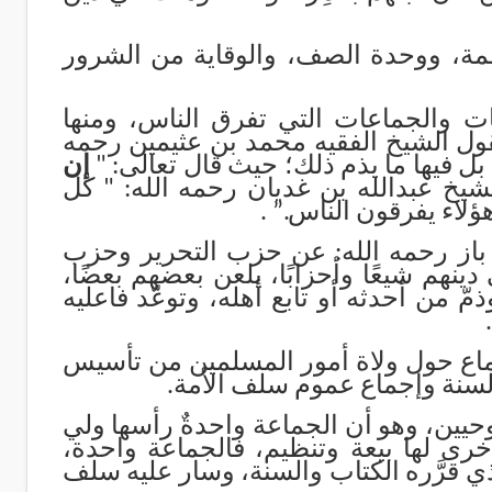
كلمة، ووحدة الصف، والوقاية من الشرور
ت والجماعات التي تفرق الناس، ومنها
ول الشيخ الفقيه محمد بن عثيمين رحمه
بل فيها ما يذم ذلك؛ حيث قال تعالى: "
إن
شيخ عبدالله بن غديان رحمه الله: " كل
 هؤلاء يفرقون الناس
”.
.
ن باز رحمه الله: عن حزب التحرير وحزب
نهم شيعًا وأحزابًا، يلعن بعضهم بعضًا،
من أحدثه أو تابع أهله، وتوعّد فاعليه
جتماع حول ولاة أمور المسلمين من تأسيس
السنة وإجماع عموم سلف الأمة.
يين، وهو أن الجماعة واحدةٌ رأسها ولي
خرى لها بيعة وتنظيم، فالجماعة واحدة،
الذي قرَّره الكتاب والسنة، وسار عليه سلف