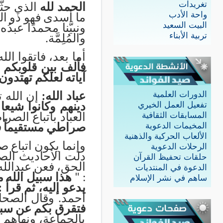
تغريدات
الحمد لله
الذي حثَّ
واحة الأدب
ما أسدى فهو ذو الفض
البيت السعيد
ونبيَّنا محمدًا عبد
تربية الأبناء
والمُلِمَّة
.
أما بعد، فاتقوا الله
فألف بين قلوبكم ف
آياته لعلكم تهتدون
الدورات العلمية
عباد الله:
إن الله ت
تفعيل العمل الخيري
دينهم وكانوا شيعا
المسابقات الثقافية
العباد باتباع الص
المخيمات الدعوية
صراطي مستقيماً فا
الألعاب الحركية والذهنية
وإنما يكون اتباع 
الرحلات الدعوية
دلت الأحاديث الصح
حلقات تحفيظ القرآن
الحق، فعن عبدالله
الدعوة في المنتديات
: "
هذا سبيل الله م
ساهم في نشر الإسلام
يدعو إليه، ثم قرأ
أحمد
.
وقال الصحاب
فتقرق بكم عن سبي
بالجماعة، ونهاهم 