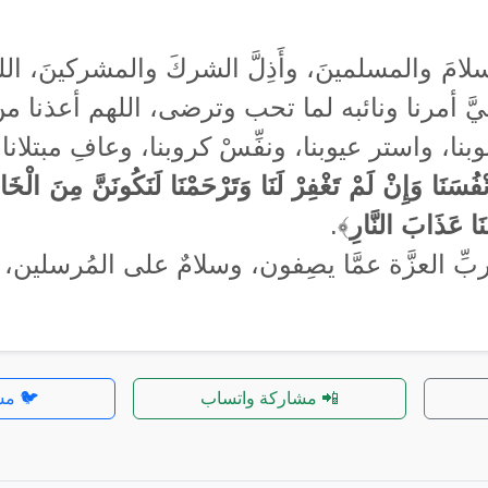
الإسلامَ والمسلمينَ، وأَذِلَّ الشركَ والمشركينَ، 
ليَّ أمرنا ونائبه لما تحب وترضى، اللهم أعذنا من
وبنا، واستر عيوبنا، ونفِّسْ كروبنا، وعافِ مبتلا
أَنْفُسَنَا وَإِنْ لَمْ تَغْفِرْ لَنَا وَتَرْحَمْنَا لَنَكُونَنَّ مِنَ الْخ
نَا عَذَابَ النَّارِ
﴾.
بِّ العزَّة عمَّا يصِفون، وسلامٌ على المُرسلين،
📲 مشاركة واتساب
🐦 مش