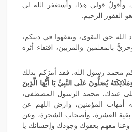
 وأقولُ قولي هذا، وأستغفر الله لي
و الغفور الرحيم.
د الله حق التقوى، وتفقهوا في دينكم،
يٌّ بالمعلمين والمربين، اقتفاء أثره
ِّكم محمد رسول الله، فقد أمرَكم بذلك
َمَلَائِكَتَهُ يُصَلُّونَ عَلَى النَّبِيِّ يَا أَيُّهَا الَّذِينَ
كْ على عبدك، محمد الرسول المصطفى،
جه أمهات المؤمنين، وارض اللهم عن
ن بقية العشرة، وأصحاب الشجرة، وعن
ين، وعنا معهم بعفوك وجودك وإحسانك يا