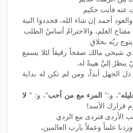
هت عنه فأنت حكيم
لعود أحمد إن شاء الله، فجددوا النية
مفتاح العلم، والاحترامُ أساسُ الطلب
يتوج ربُه بخلاقِ
ي شيخي مالك صفحاً رقيقاً لئلا يسمع
ظرُ إليَّ هيبةً له.
ذل الجهل أبداً، ومن لم تكن له بداية
يله
"، و:"
المرء مع من أحب
"، و: "
لا
وم فرارك الأسد!
ب الأردى فتردى مع الردي
وزدنا علماً وعملاً يارب العالمين
.