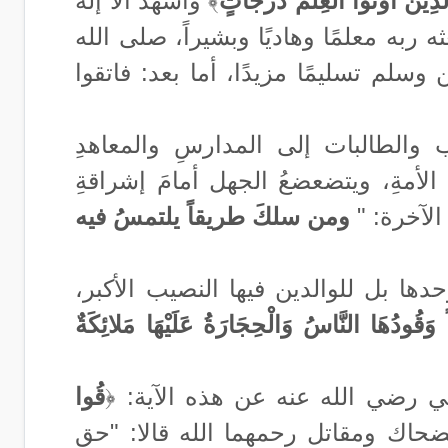
الَّذِينَ أُوتُوا الْعِلْمَ دَرَجَاتٍ
﴾ وأشهد ألا إله
ربه معلمًا وهاديًا وبشيراً، صلى الله
وسلم تسليمًا مزيدًا، أما بعد
:
فاتقوا
الطالبات إلى المدارسِ والمعاهدِ
لأمةِ، ويتضعضعُ الجهل أمامَ إشراقةِ
 الآخرة: "
ومن سلكَ طريقاً يلتمسُ فيه
ها بل للوالدين فيها النصيب الأكبر،
اً وَقُودُهَا النَّاسُ وَالْحِجَارَةُ عَلَيْهَا مَلائِكَةٌ
لي رضي الله عنه عن هذه الآية: ﴿
قُوا
حاك ومقاتل رحمهما الله قالا: "حق