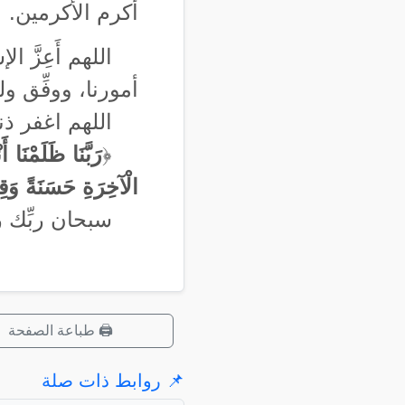
أكرم الأكرمين.
اللهم أَعِزَّ 
أمورنا، ووفِّق و
اللهم اغفر ذن
﴿
رَبَّنَا ظَلَمْنَا 
الْآخِرَةِ حَسَنَةً وَقِ
سبحان ربِّك ر
🖨️ طباعة الصفحة
📌 روابط ذات صلة