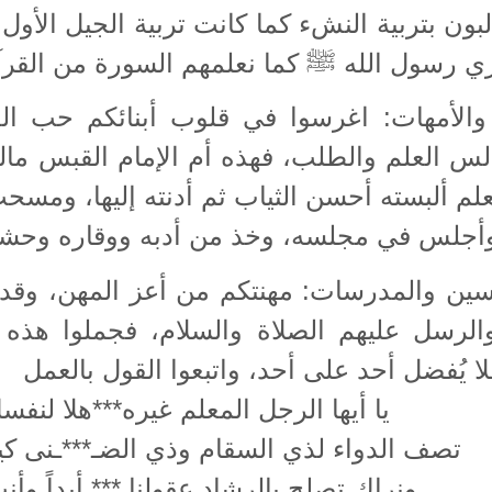
بون بتربية النشء كما كانت تربية الجيل الأول؛
ازي رسول الله ﷺ كما نعلمهم السورة من القر
 والأمهات: اغرسوا في قلوب أبنائكم حب الع
س العلم والطلب، فهذه أم الإمام القبس مالك
لم ألبسته أحسن الثياب ثم أدنته إليها، ومسح
أجلس في مجلسه، وخذ من أدبه ووقاره وحشمت
ين والمدرسات: مهنتكم من أعز المهن، وقد ق
والرسل عليهم الصلاة والسلام، فجملوا هذه ال
ا يُفضل أحد على أحد، واتبعوا القول بالعمل
يا أيها الرجل المعلم غيره***هلا لنفسك
تصف الدواء لذي السقام وذي الضـ***ـنى كي
ونراك تصلح بالرشاد عقولنا *** أبداً وأ