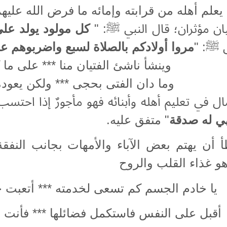
م أهله من قرابته وإمائه ما فرض الله عليهم وما ن
يان مؤثران؛ قال النبي ﷺ: "
كل مولود يولد على 
 ﷺ: "
مروا أولادكم بالصلاة لسبع واضربوهم عل
وينشأ ناشئ الفتيان منا *** على ما 
وما دان الفتى بحجى *** ولكن يعوده 
ال في تعليم أهله وأبنائه فهو مأجورٌ إذا احت
هي له صدقة
" متفق عليه.
 أن يهتم بعض الآباء والأمهات بجانب النفقة
هو غذاء القلب والروح
يا خادم الجسم كم تسعى لخدمته *** أتعبت
أقبل على النفس فاستكمل فضائلها *** فأنت ب