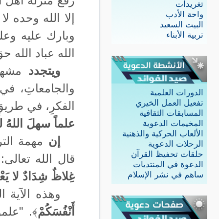
رفع منزلة أهل ا
تغريدات
واحة الأدب
إلا الله وحده لا
البيت السعيد
وبارك عليه وعلى
تربية الأبناء
الله عباد الله ح
و
يتجدد
مشهد 
والجامعاتِ، في 
الدورات العلمية
تفعيل العمل الخيري
الفكرِ، في طريقٍ 
المسابقات الثقافية
علماً سهلَ اللهُ ل
المخيمات الدعوية
الألعاب الحركية والذهنية
إن
مهمة التر
الرحلات الدعوية
حلقات تحفيظ القرآن
قال الله تعالى: 
الدعوة في المنتديات
غِلاظٌ شِدَادٌ لا يَعْص
ساهم في نشر الإسلام
وهذه الآية ا
أَنْفُسَكُمْ
﴾. "علم