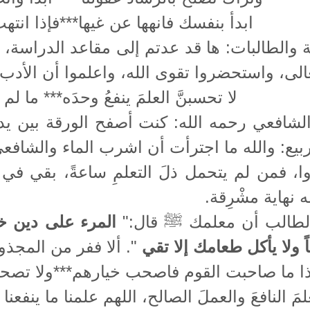
ابدأ بنفسك فانهها عن غيها***فإذا انت
 والطالبات: ها قد عدتم إلى مقاعد الدراسة، وا
الى، واستحضروا تقوى الله، واعلموا أن الأدب 
لا تحسبنَّ العلمَ ينفعُ وحدَه*** ما لم 
الشافعي رحمه الله: كنت أصفح الورقة بين يد
بيع: والله ما اجترأت أن اشرب الماء والشافعيُ ين
ا، فمن لم يتحمل ذلَ التعلمِ ساعةً، بقي في 
ه نهاية مشْرِقة.
لطالب أن معلمك ﷺ قال:"
المرء على دين خل
ً ولا يأكل طعامك إلا تقي
". ألا ففر من المجذ
ذا ما صاحبت القوم فاصحب خيارهم***ولا تصح
مَ النافعَ والعملَ الصالح، اللهم علمنا ما ينفعنا 