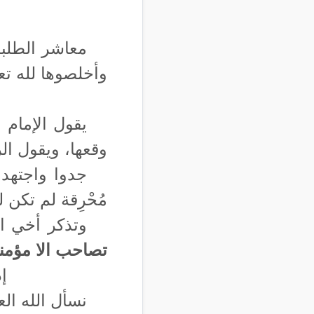
معاشر الطلبة
وأخلصوها لله تع
يقول الإمام 
وقعها، ويقول الر
جدوا واجتهدو
مُحْرِقة لم تكن ل
وتذكر أخي ا
تصاحب الا مؤمنا
إ
نسأل الله العل