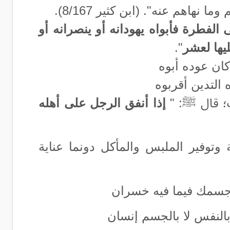
هاهم عنه". (ابن كثير 8/167).
الفطرة فأبواه يهودانه أو ينصرانه أو
يها لعشر
".
كان عوده أبوه
التدين أقربوه
سب؛ قال ﷺ: "
إذا أنفق الرجل على أهله
 وتوفير الملبس والمأكل دونما عناية
 جسمك فيما فيه خسران
النفس لا بالجسم إنسان