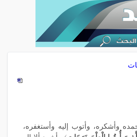
هات
أحمده وأشكره، وأتوب إليه وأستغفره،