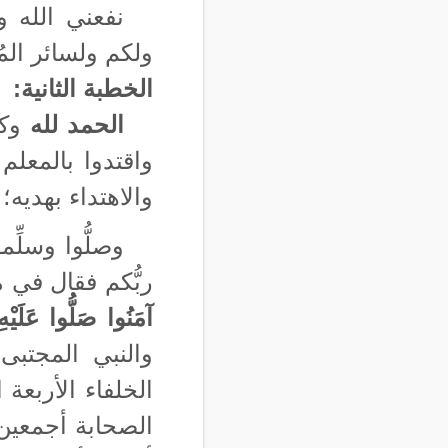
نفعني الله و
ولكم ولسائر الم
الخطبة الثانية:
الحمد لله
وك
واقتدوا بالمعلم
والاهتداء بهديه؛
وصلُّوا وسلِّ
ربُّكم فقال في 
آمَنُوا صَلُّوا عَلَيْه
والنبي المجتبى
الخلفاء الأربع
الصحابة أجمعين، 