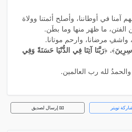
اللهم آمنا في أوطاننا، وأصلح أئمتنا وولاة
 الفتن، ما ظهَر منها وما بطَن.
نا، واشفِ مرضانا، وارحم موتانا.
َاسِرِينَ
﴾، ﴿
رَبَّنَا آتِنَا فِي الدُّنْيَا حَسَنَةً وَفِي
 والحمدُ لله رب العالمين.
اركة تويتر
📧 إرسال لصديق