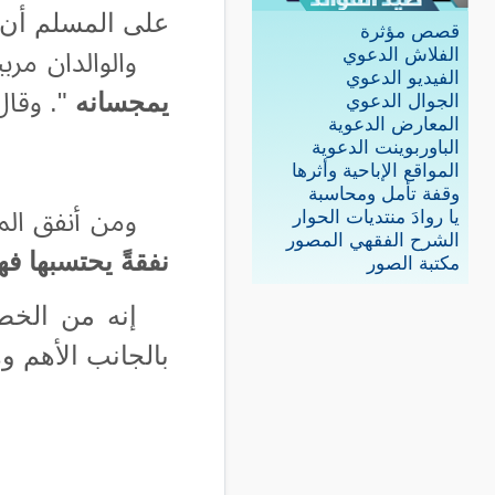
على المسلم أن يعل
قصص مؤثرة
الفلاش الدعوي
والوالدان مرب
الفيديو الدعوي
يمجسانه
". وقال
الجوال الدعوي
المعارض الدعوية
الباوربوينت الدعوية
المواقع الإباحية وأثرها
وقفة تأمل ومحاسبة
ومن أنفق الم
يا روادَ منتديات الحوار
الشرح الفقهي المصور
نفقةً يحتسبها ف
مكتبة الصور
إنه من الخطأ
بالجانب الأهم و