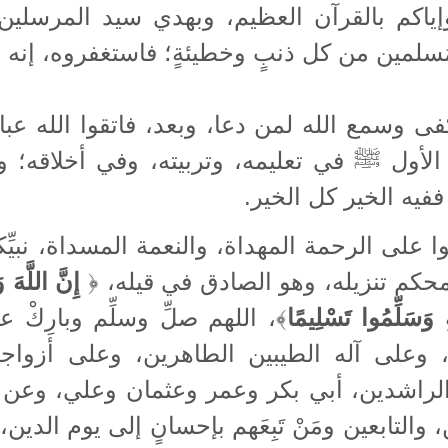
إياكم بالقرآن العظيم، وبهدي سيد المرسلين،
ُسلمين من كل ذنبٍ وخطيئةٍ؛ فاستغفروه، إنه ه
فى وسمع الله لمن دعا، وبعد، فاتقوا الله عبا
 الأول ﷺ في تعليمه، وتربيته، وفي أخلاقه؛ وحر
 ففيه الخير كل الخير.
موا على الرحمة المهداة، والنعمة المسداة، نبي
محكم تنزيله، وهو الصادق في قيله، ﴿
إِنَّ اللَّهَ و
ِ وَسَلِّمُوا تَسْلِيمًا
﴾، اللهم صلِّ وسلِّم وبارِ
، وعلى آله الطيبين الطاهرين، وعلى أزوا
ة الراشدين، أبي بكر وعمر وعثمان وعلي، وع
والتابعين ومَنْ تَبِعَهم بإحسانٍ إلى يوم الد