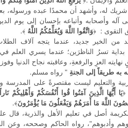
لعلم والإيمان
:
﴿
يَرْفَعِ اللَّهُ الَّذِينَ آمَنُوا مِنْكُمْ وَ
 شريك له، وأشهد أن محمدًا عبده ورسوله، بعثه 
 آله وأصحابه وأتباعه بإحسان إلى يوم الدين 
ق التقوى
:
﴿
وَاتَّقُوا اللَّهَ وَيُعَلِّمُكُمُ اللَّهُ
﴾.
من الخير جديد، عندما يتجه آلاف الطلاب و
بداية تسرُ الناظرَين؛ عندما يسري العلم في ا
نهايته العزِ والرفعةِ، وعاقبته نجاح الدنيا وفوز
ه به طريقاً إلى الجنةِ
" رواه مسلم.
بية والتعليم ليست مقتصرةً على المدرسة وحد
﴿
يَا أَيُّهَا الَّذِينَ آمَنُوا قُوا أَنْفُسَكُمْ وَأَهْلِيكُمْ نَار
ُونَ اللَّهَ مَا أَمَرَهُمْ وَيَفْعَلُونَ مَا يُؤْمَرُونَ
﴾.
لكريمة أصل في تعليم الأهل والذرية، قال ع
وهم وأدبوهم"، رواه الحاكم وصححه، وعن الض