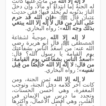
لا إله إلا الله
من ماتَ عليها كانت
له الجنةُ إما ابتِداءً أو مآلاً، وإن دخلَ
النارَ بذنُوبِه لم يُخلَّد فيها؛ ف
في حديث
عِتبان قال
ﷺ
: «
فإن الله قد حرم
على النار من قال لا إله إلا الله يبتغي
بذلك وجه الله
»
؛
رواه البخاري.
لا إله إلا الله
موجبةٌ لشفاعة
المصطفى
ﷺ
، قال أبو هريرة رضي
الله عنه: من أسعَدُ الناسِ بشفاعتِك
يوم القيامة يا رسول الله؟ قال:
«
أسعدُ الناسِ بشفاعَتي يوم القيامة:
من قال: لا إله إلا الله خالِصًا من قِبل
نفسِه
»؛ رواه البخاري.
لا إله إلا الله
ثمن الجنة، ومن
كانت آخر كلامه دخل الجنة، وتوجب
المغفرة، وهي أحسن الحسنات،
وتجدد ما درس من الإيمان في
القلب، وهي أفضل الأعمال، وأكثرها