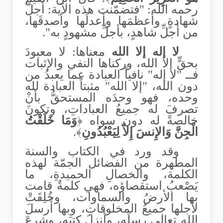
رحمه الله: "فتضمّنت هذه الآية: أجلَّ
شهادةٍ وأعظمَها وأعدلَها وأصدقَها،
من أجلِّ شاهدٍ، بأجلِّ مشهودٍ به".
لا إله إلا الله
معناها: لا معبودَ
بحقٍّ إلا الله، وركناها النفي والإثبات
فــ "لا إله" نافياً العبادة عما يعبدُ من
دون الله، "إلا الله" مثبتاً العبادة لله
وحده، فهو وحدَه المستحقُّ بأنْ
تصرفَ له جميعُ العباداتِ، وتكونَ
خالصةً له دون سواه ﴿
وَمَا خَلَقْتُ
الْجِنَّ وَالإِنسَ إِلاّ لِيَعْبُدُونِ‏
﴾.
وقد ورد في الكتاب والسنة
المطهرة من الفضائل الجمّة لهذه
الكلمة، والخصالِ الحميدةِ، ما
يَصْعبُ استقصاؤه، فهي كلمةٌ قامت
بها الأرضُ والسماوات، وخُلِقَتْ
لأجلها جميعُ المخلوقاتِ، وبها أَرسلَ
الله تعالى رسلَه، وأنزلَ كتبَه، وشرعَ