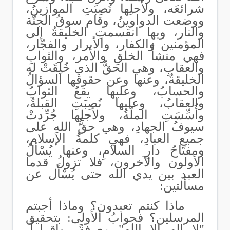
شرائعَه، ولأجلِها نُصِبَتِ الموازينُ،
ووضعت الدواوينُ، وقام سوقُ الجنّة
والنار، وبها انقسمتِ الخليقةُ إلى
المؤمنين والكفار، والأبرار والفجّار،
فهي منشأُ الخلقِ والأمر، والثوابِ
والعقابِ، وهي الحقُّ الذي خُلِقَتْ له
الخليقةُ، وعنها وعن حقوقها السؤالُ
والحسابُ، وعليها يقعُ الثوابُ
والعقابُ، وعليها نُصِبَتِ القبلةُ،
وأُسِّسَتِ الملّةُ، ولأجلِها جُرِّدتْ
سيوفُ الجهادِ، وهي حقُّ اللهِ على
جميعِ العبادِ، فهي كلمةُ الإسلام،
ومفتاحُ دارِ السلامِ، وعنها يُسْألُ
الأولون والآخرون، فلا تزولُ قدما
العبد بين يدي الله حتى يُسْأَل عن
مسألتين:
ماذا كنتم تعبدون؟ وماذا أجبتم
المرسلين؟ فجوابُ الأولى: بتحقيق
"لا إله إلا الله" معرفةً، وإقراراً،