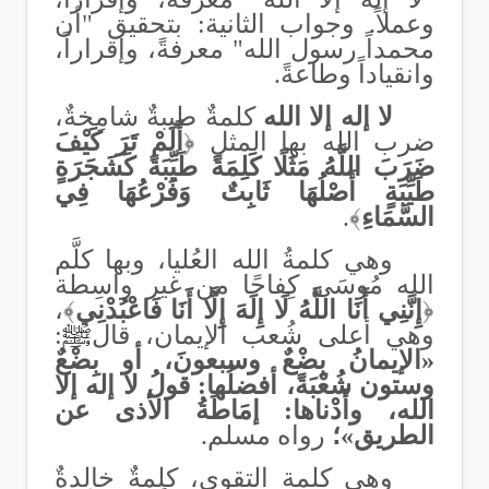
وعملاً. وجواب الثانية: بتحقيق "أن
محمداً رسول الله" معرفةً، وإقراراً،
وانقياداً وطاعةً
.
لا إله إلا الله
كلمةٌ طيبةٌ شامِخةٌ،
ضرب الله بها المثل ﴿
أَلَمْ تَرَ كَيْفَ
ضَرَبَ اللَّهُ مَثَلًا كَلِمَةً طَيِّبَةً كَشَجَرَةٍ
طَيِّبَةٍ أَصْلُهَا ثَابِتٌ وَفَرْعُهَا فِي
السَّمَاءِ
﴾.
وهي كلمةُ الله العُليا، وبها كلَّم
الله مُوسَى كِفاحًا من غير واسِطة
﴿
إِنَّنِي أَنَا اللَّهُ لَا إِلَهَ إِلَّا أَنَا فَاعْبُدْنِي
﴾
،
وهي أعلى شُعب الإيمان، قال
ﷺ
:
«
الإيمانُ بِضْعٌ وسبعونَ، أو بِضْعٌ
وستون شُعْبَةً، أفضلُها: قولُ لا إله إلا
الله، وأَدْناها: إمَاطَةُ الأذى عن
الطريق
»؛
رواه مسلم.
وهي
كلمة التقوى‏‏،
كلمةٌ خالِدةٌ