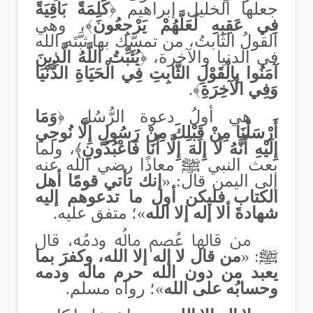
جعلها الخليل إبراهيم
﴿
كَلِمَةً بَاقِيَةً
فِي عَقِبِهِ لَعَلَّهُمْ يَرْجِعُونَ
﴾، وهي
القولُ الثابتُ، من تمسَّك بها ثبَّتَه الله
في الدنيا والآخرة،
﴿
يُثَبِّتُ اللَّهُ الَّذِينَ
آمَنُوا بِالْقَوْلِ الثَّابِتِ فِي الْحَيَاةِ الدُّنْيَا
وَفِي الْآخِرَةِ
﴾
.
هي أولُ دعوة الرُّسُل
﴿
وَمَا
أَرْسَلْنَا مِنْ قَبْلِكَ مِنْ رَسُولٍ إِلَّا نُوحِي
إِلَيْهِ أَنَّهُ لَا إِلَهَ إِلَّا أَنَا فَاعْبُدُونِ
﴾، ولما
بعث النبي
ﷺ
معاذًا رضي الله عنه
إلى اليمن قال‏: «‏
إنك تأتي قومًا أهل
الكتاب فليكن أول ما تدعوهم إليه
شهادةَ ألا إله إلا الله
»
؛
متفق عليه.
من قالها عُصم مالُه ودمُه، قال
ﷺ
: «‏
من قال لا إله إلا الله، وكفرَ بما
يعبد من دون الله حرم ماله ودمه
وحسابُه على الله
»
؛
رواه مسلم.