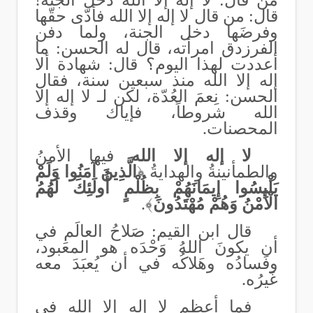
من قال: لا إله إلا الله دخل الجنة!
قال: من قال لا إله إلا الله فأدّى حقّها
وفرضَها دخل الجنة، ولما دفن
الفرزدق امرأته، قال له الحسن: ما
أعددت لهذا اليوم؟ قال: شهادة ألا
إله إلا الله منذ سبعين سنة، فقال
الحسن: نِعمَ العُدّة، لكن لـ لا إله إلا
الله شروطاً، فإياك وقذف
المحصنات.
لا إله إلا الله
فيها الأمنُ
والطمأنينةُ والهدايةُ ﴿
الَّذِينَ آمَنُوا وَلَمْ
يَلْبِسُوا إِيمَانَهُمْ بِظُلْمٍ أُولَئِكَ لَهُمُ
الْأَمْنُ وَهُمْ مُهْتَدُونَ
﴾.
قال ابن القيم: صَلاحُ العالَمِ في
أن يكونَ اللهُ وَحْدَه هو المعبود،
وفَسادُه وهَلاكُه في أن يُعبَدَ معه
غَيرُه.
فما أعظم لا إله إلا الله في