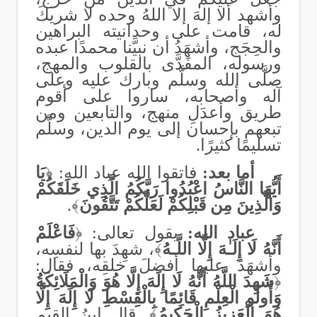
وأشهد ألا إلهَ إلا اللهُ وحده لا شريكَ
له، قامت على وحدانيته البراهين
والحِجَج، وأشهَدُ أن نبيَّنا محمدًا عبده
ورسوله، المفَدَّى بالقلوب والمهج،
صلَّى الله وسلَّم وبارك عليه وعلى
آله وأصحابه، ساروا على أقوم
طريق وأعدَلِ منهج، والتابعين ومن
تبعهم بإحسان إلى يوم الدين، وسلَّم
تسليمًا كثيرًا
.
أما بعد:
فاتقوا الله عباد الله: ﴿
يَا
أَيُّهَا النَّاسُ اعْبُدُوا رَبَّكُمُ الَّذِي خَلَقَكُمْ
وَالَّذِينَ مِن قَبْلِكُمْ لَعَلَّكُمْ تَتَّقُونَ
﴾
.
عباد الله:
يقول تعالى: ﴿
فَاعْلَمْ
أَنَّهُ لَا إِلَـٰهَ إِلَّا اللَّـهُ
﴾، شهِدَ بها لنفسِه،
وأشهَدَ عليها أفضلَ خلقِه، فقال:
﴿
شَهِدَ اللَّهُ أَنَّهُ لَا إِلَهَ إِلَّا هُوَ وَالْمَلَائِكَةُ
وَأُولُو الْعِلْمِ قَائِمًا بِالْقِسْطِ لَا إِلَهَ إِلَّا
هُوَ الْعَزِيزُ الْحَكِيمُ
﴾. قال ابنُ القيم