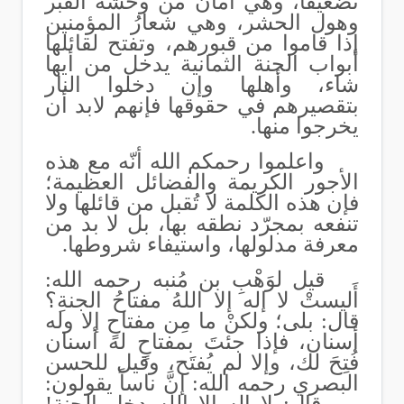
تضعيفًا، وهي أمان من وحشة القبر
وهول الحشر، وهي شعارُ المؤمنين
إذا قاموا من قبورهم‏، وتفتح لقائلها
أبواب الجنة الثمانية يدخل من أيها
شاء، وأهلها وإن دخلوا النار
بتقصيرهم في حقوقها فإنهم لابد أن
يخرجوا منها.
واعلموا رحمكم الله أنّه مع هذه
الأجور الكريمة والفضائل العظيمة؛
فإن هذه الكلمة لا تُقبل من قائلها ولا
تنفعه بمجرّد نطقه بها، بل لا بد من
معرفة مدلولها، واستيفاء شروطها.
قيل لوَهْبِ بن مُنبه رحمه الله:
أَليستْ لا إله إلا اللهُ مفتاحُ الجنةِ؟
قال: بلى؛ ولكنْ ما مِن مفتاحٍ إلا وله
أسنان، فإذا جئتَ بمفتاحٍ له أسنان
فُتِحَ لك، وإلا لم يُفتَح، وقيل للحسن
البصري رحمه الله: إنَّ ناساً يقولون: