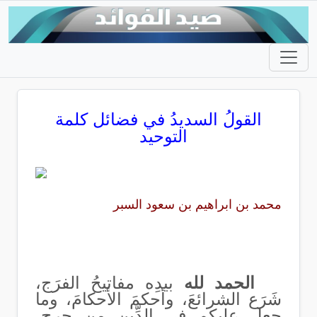
القولُ السديدُ في فضائل كلمة
التوحيد
محمد بن ابراهيم بن سعود السبر
الحمد لله
بيدِه مفاتيحُ الفرَج،
شَرَع الشرائعَ، وأحكمَ الأحكامَ، وما
جعل عليكم في الدِّين من حرج،