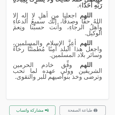
رَبِّهِ أَحَدًا
﴾
.
اللهم
اجعلنا من أهلِ لا إله إلا
اللهُ حقًّا وصدقًا، إنَّك سميعُ الدعاءِ
وأهلُ الرجاءِ، وأنت حسبُنا ونِعمَ
الوكيل.
اللهم
أعِزَّ الإسلام والمسلمين،
واجعل هذا البلد آمِنًا مُطمئنًّا رخاءً
وسائر بلاد المسلمين.
اللهم
وفِّق خادم الحرمين
الشريفين وولي عهده لما تحب
وترضى وخذ بنواصيهم للبر والتقوى.
🖨️ طباعة الصفحة
📲 مشاركة واتساب