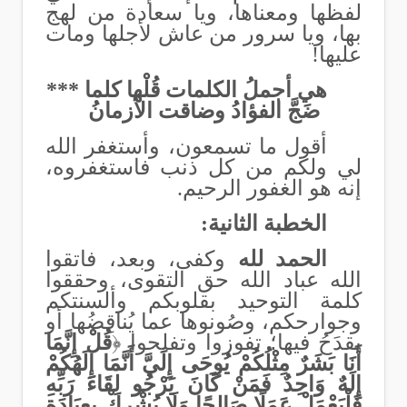
لفظها ومعناها، ويا سعادة من لهج
بها، ويا سرور من عاش لأجلها ومات
عليها!
هي أجملُ الكلمات قُلْها كلما ***
ضَجَّ الفؤادُ وضاقت الأزمانُ
أقول ما تسمعون، وأستغفر الله
لي ولكم من كل ذنب فاستغفروه،
إنه هو الغفور الرحيم.
الخطبة الثانية:
الحمد لله
وكفى، وبعد، فاتقوا
الله عباد الله حق التقوى، وحققوا
كلمة التوحيد بقلوبكم وألسنتكم
وجوارحكم،
وصُونوها عما يُناقِضُها أو
يقدَحُ فيها
؛ تفوزوا وتفلحوا
﴿
قُلْ إِنَّمَا
أَنَا بَشَرٌ مِثْلُكُمْ يُوحَى إِلَيَّ أَنَّمَا إِلَهُكُمْ
إِلَهٌ وَاحِدٌ فَمَنْ كَانَ يَرْجُو لِقَاءَ رَبِّهِ
فَلْيَعْمَلْ عَمَلًا صَالِحًا وَلَا يُشْرِكْ بِعِبَادَةِ