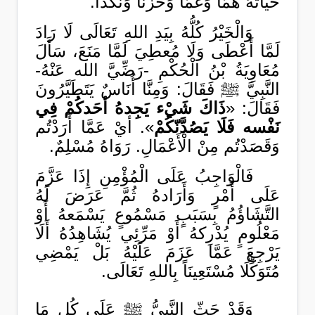
حَيَاتهُ هَمّاً وَغَمّاً وَحُزْناً وَنَكَداً.
وَالْخَيْرُ كُلُّهُ بِيَدِ اللهِ تَعَالَى لَا رَادَ
لَمَّا أَعْطَى وَلَا مُعطِيَ لَمَّا مَنَعَ، سَأَلَ
مُعَاوِيَةُ بْنُ الْحُكْمِ -رَضِّيَّ الله عَنْهُ-
النَّبِيَّ ﷺ فَقَالَ: وَمِنَّا أُنَاسٌ يَتَطَيَّرُونَ
فَقَالَ: «
ذَاكَ شَيْء يَجِدهُ أحَدكُمْ فِي
نَفْسه فَلَا يَصُدَّنّكُمْ
». أيْ عَمَّا أَرَدْتُم
وَقَصَدْتُم مِنْ الْأَعْمَالِ. رَوَاهُ مُسْلِمٌ.
فَالْوَاجِبُ عَلَى الْمُؤْمِنِ إِذَا عَزَّمَ
عَلَى أَمْرٍ وَأَرَادهُ ثُمَّ عَرَضَ لَهُ
التَّشَاؤُمُ بِسَبَبٍ مَسْمُوعٍ يَسْمَعهُ أَوْ
مَعْلُومٍ يُدْرِكهُ أَوْ مَرِّئِي يُشَاهِدُهُ أَلَا
يَرْجِعَ عَمَّا عَزَمَ عَلَيْهُ بَلْ يَمْضِي
مُتَوَكِّلَا مُسْتَعِينَاً بِاللهِ تَعَالَى.
وَقَدْ حَثّ النَّبِيُّ ﷺ عَلَى كُل مَا