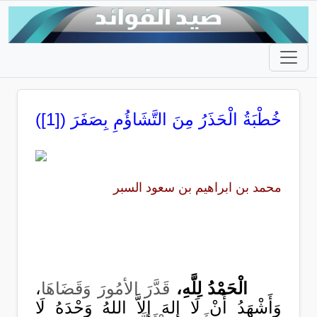
خُطْبَةُ الْحَذَرُ مِنَ التَّشَاؤُمِ بِصَفَرَ ([1])
محمد بن ابراهيم بن سعود السبر
الْحَمْدُ لِلَّهِ،
قَدَّرَ اﻷمُورَ وَقَضَاهَا
،
وَأَشْهَدُ أَنْ لَا إِلهَ إِلاَّ اللهُ وَحْدَهُ لَا