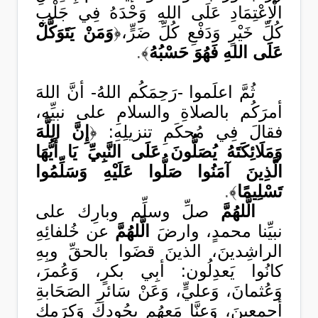
الْاِعْتِمَادِ عَلَى اللهِ وَحْدَهُ فِي جَلْبِ
كُلِّ خَيْرٍ وَدَفْعِ كُلِّ ضَرٍّ،﴿
وَمَنْ يَتَوَكَّلْ
عَلَى اللهِ فَهُوَ حَسْبُهُ
﴾
.
ثُمَّ اعلَموا -رَحِمَكُم اللهُ- أنَّ اللهَ
أمرَكُم بالصلاةِ والسلامِ على نبيِّه،
فقالَ فِي مُحكَمِ تنزيلِهِ:
﴿
إِنَّ اللَّهَ
وَمَلَائِكَتَهُ يُصَلُّونَ عَلَى النَّبِيِّ يَا أَيُّهَا
الَّذِينَ آمَنُوا صَلُّوا عَلَيْهِ وَسَلِّمُوا
تَسْلِيمًا
﴾
.
الَّلهُمَّ
صلِّ وسلِّم وبارِك على
نبيِّنا محمدٍ، وارضَ
الَّلهُمَّ
عن خُلفائِهِ
الراشِدينَ، الذينَ قضَوا بالحقِّ وبِهِ
كانُوا يَعدِلُون: أبِي بكرٍ، وَعُمرَ،
وَعُثمانَ، وَعليٍّ، وَعَنْ سَائرِ الصَحَابةِ
أجمعينَ، وَعنَّا مَعهُم بجُودِكَ وَكرَمِك