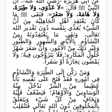
عَنْ أَبِي هُرَيْرَةَ -رَضِّيَّ الله عَنْهُ-، أنَّ
النَّبِيَّ ﷺ قَالَ: «
لا عَدْوَى، وَلا طِيَرَةَ،
وَلا هَامَةَ، وَلاَ صَفَرَ
». فَنَفَى ﷺ مَا
كَانَ يَعْتَقِد أهْل الْجَاهِلِيَّة مِنَ أَنَّ
الشَّيْء يُعَدِّي بِنَفْسه دُونَ تَقْدير الله
تَعَالَى، وَنَفَى مَا يَعْتَقِدُونَهُ مِنْ
التَّشَاؤُمِ بِالْأَيَّام وَالشُّهورِ وَالطُّيُورِ
وَغَيْرِ ذَلِكَ مِنْ الْأُمُور، وَأَنَّ صَفَرَ شَهْرُ
حُلُولِ الْمَكَارِهِ؛ فَلَا يَتَزَوَّجُون فِيهُ؛ وَلَا
يَمْضُون تِجَارَةً أَوْ سَفَراً.
وَمَنْ رَكَّن إِلَى الطِّيَرَةِ وَالتَّشَاؤُمِ
فِي أُمُورهِ فَقَدْ فَتَحَ عَلَى نَفْسِهِ بَابَاً
عَظِيماً مِنْ الشَّرّ تَدْخُلُ مِنْهُ
الْوَسَاوِسُ وَالْأَوْهَامُ؛ فَيَضْعُفُ قَلْبُهُ
وَيَخَافُ مِنْ كَلّ شَيْء وَيَتَعَلَّقُ
بِالْمَخْلُوقِينَ دُونَ اللهِ تَعَالَى فَتَنْقَلِبُ