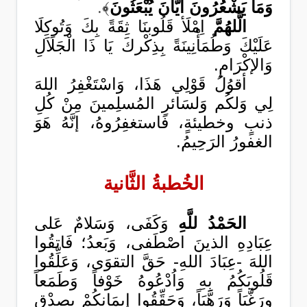
وَمَا يَشْعُرُونَ أَيَّانَ يُبْعَثُونَ
﴾
.
الَّلهُمَّ
اِمْلَأ قَلُوبنَا ثِقَةً بِكَ وَتُوكِلَا
عَلَيْكَ وَطُمَأْنِينَةً بِذِكْركَ يَا ذَا الْجَلَاَلِ
وَاﻹكْرَامِ.
أقوُلُ قَوْلِي هَذَا، وَاسْتَغْفِرُ اللهَ
لِي وَلكُم وَلسَائرِ المُسلِمينَ مِنْ كُلِ
ذنبٍ وخطيئةٍ، فَاستغفِرُوهُ، إنَّهُ هَوَ
الغفورُ الرَحِيمُ.
الخُطبةُ الثَّانية
الحَمْدُ للَّهِ
وَكَفَى، وَسَلامٌ عَلى
عِبَادِهِ الذينَ اصْطَفى، وَبَعدُ؛ فَاتقُوا
اللهَ -عِبَادَ اللهِ- حَقَّ التقوَى، وَعَلِّقُوا
قَلُوبَكُمُ بِهِ وَاُدْعُوهُ خَوْفاً وَطَمَعاً
ورَغَّبَاً وَرَهَّبَاً، وَحَقِّقُوا إيمَانكُمْ بِصِدْقِ