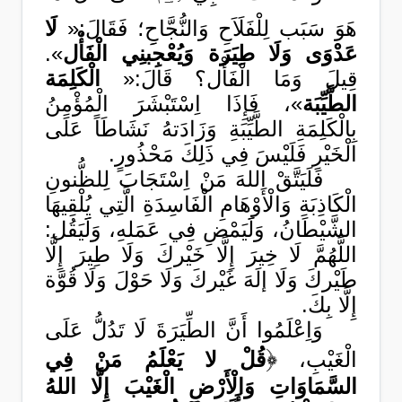
هَوَ سَبَب لِلْفَلَاَحِ وَالنُّجَّاحِِ؛ فَقَالَ:«
لَا
عَدْوَى وَلَا طِيَرَة وَيُعْجِبنِي الْفَأْل
».
قِيلَ وَمَا الْفَأْل؟ قَالَ:«
الْكَلِمَة
الطَّيِّبَة
»، فَإِذَا اِسْتَبْشَرَ الْمُؤْمِنُ
بِالْكَلِمَةِ الطَّيِّبَةِ وَزَادَتهُ نَشَاطَاً عَلَى
الْخَيْرِ فَلَيْسَ فِي ذَلِكَ مَحْذُورٍ.
فَلَيَتَّقْ اللهَ مَنْ اِسْتَجَابَ لِلظُّنونِ
الْكَاذِبَةِ وَالْأَوْهَامِ الْفَاسِدَةِ الَّتِي يُلْقِيهَا
الشَّيْطَانُ، وَلََيَمْضِ فِي عَمَلهِ، وَلََيَقُل:
اللَّهُمَّ لَا خِيرَ إِلَّا خَيْركَ وَلَا طِيرَ إِلَّا
طَيْركَ وَلَا إلَهَ غَيْركَ وَلَا حَوْلَ وَلَا قُوَّة
إِلَّا بِكَ.
وَاِعْلَمُوا أَنَّ الطِّيَرَةَ لَا تَدُلُّ عَلَى
﴿
الْغَيْبِ،
قُلْ لا يَعْلَمُ مَنْ فِي
السَّمَاوَاتِ وَالْأَرْضِ الْغَيْبَ إِلَّا اللهُ