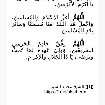
يَا أكرَمَ الأكرَمِينَ
.
الَّلهُمَّ
أعِزَّ الإسْلامَ وَالمُسلِمينَ،
وَاجْعلْ هَذَا البلدَ آمنًا مُطمَئنًّا وَسَائرَ
بِلادِ المُسْلِمينَ.
الَّلهُمَّ
وَفِّقْ خَادِمَ الحَرَمينِ
الشَرِيفَينِ، وَولِيَ عَهدِهِ لمَا تُحبُ
وترْضَى، يَا ذَا الجَلالِ والإكْرامِ.
(
[1]
) للشيخ محمد السبر
https://t.me/alsaberm