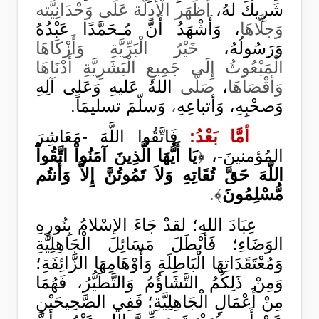
شَرِيكَ لهُ،
أَظَهَر الْأَدِلَّة عَلَى وَحْدَانِيَّته
وَجلَّاهَا
، وَأَشْهَدُ أَنَّ مُـحَمَّدًا عَبْدُهُ
وَرَسُولُهُ،
خَيْرُ الْبَرِّيَّةِ وَأَزْكَاهَا
الْمَبْعُوثُ إِلَى جَمِيعِ الْبَشَرِيَّةِ أَدْنَاهَا
وَأقْصَاهَا
،
صَلَّى
اللهُ عَليهِ وَعَلى آلِهِ
وَصحْبِهِ، وَأتباعِهِ
،
وَسلّمَ تسليمَاً.
أمَّا بَعْدُ:
فَاتَّقُوا اللَّهَ -مَعَاشِرَ
المُؤمنينَ-،
﴿
يَا أَيُّهَا الَّذِينَ آمَنُواْ اتَّقُواْ
اللّهَ حَقَّ تُقَاتِهِ وَلاَ تَمُوتُنَّ إِلاَّ وَأَنتُم
مُّسْلِمُونَ
﴾
.
عِبَادَ اللهِ؛ لقدْ جَاءَ اﻹسْلامُ بِنُورِهِ
الوَضَاءِ؛ فَأَبْطَلَ مَسَائِلَ الْجَاهِلِيَّةِ
وَمُعْتَقَدَاتِهَا الْبَاطِلَةِ وَأَوْهَامِهَا الزَّائِفَةِ؛
وَمِنْ ذَلِكُمُ التَّشَاؤُمُ وَالتَّطَيُّرُ، فَهُمَا
مِنْ أَعْمَالِ الْجَاهِلِيَّةِ؛ فَفِي الصَّحِيحَيْنِ