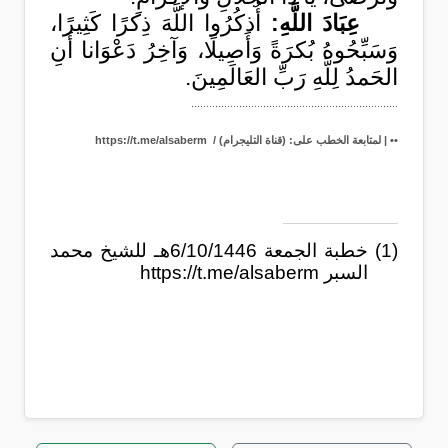
عِبَادَ اللَّهِ:
أُذكُرُوا اللَّهَ ذِكرًا كَثِيرًا،
وَسَبِّحُوهُ بُكرَةً وَأَصِيلًا، وَآخِرُ دَعْوَانا أَنِ
الحَمدُ لِلَّهِ رَبِّ العَالَمِينَ.
.....................................................................
•• | ‏
: (
) /
https://t.me/alsaberm
لمتابعة الخطب على
قناة التليجرام
(1) خطبة الجمعة 6/10/1446هـ للشيخ محمد
السبر
https://t.me/alsaberm