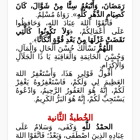
رَمَضَانَ، وَأَتْبَعُهُ سِتًّا مِنْ شَوَّالَ، كَانَ
كَصِيَامِ الدَّهْرِ كُلِّهِ
». رَوَاهُ مُسْلِمٌ.
فَاتَّقَوْا اللهَ عِبَادَ اللهِ، وَحَافِظُوا
عَلَى أَعْمَالِكُمْ، ﴿
وَلاَ تَكُونُوا كَالَّتِي
نَقَضَتْ غَزْلَهَا مِنْ بَعْدِ قُوَّةٍ أَنْكَاثًا
﴾.
اللَّهُمُّ
نَسْأَلُكَ حُسْنَ الْحَالِ وَالْمَآلِ،
وَحُسْنَ الْخَاتِمَةِ وَالْعَاقِبَةِ يَا ذَا الْجَلَاَلِ
وَالْإكْرَامِ.
أَقُولُ قَوْلِي هَذَا، وَأَسْتَغْفِرُ اللهَ
العَظِيمَ لِي وَلَكُمْ، فَاسْتَغْفِرُوهُ يَغْفِرْ
لَكُمْ، إِنَّهُ هُوَ الغَفُورُ الرَّحِيمُ، وَادْعُوهُ
يَسْتَجِبْ لَكُمْ، إِنَّهُ هُوَ البَرُّ الكَرِيمُ.
الخُطبةُ الثَّانية
الحمْدُ للَّهِ
وَكَفَى، وَسَلامٌ عَلَى
عِبَادِهِ الذِينَ اصْطَفَى، وَبَعْدُ؛ فَاتَّقَوْا اللهَ