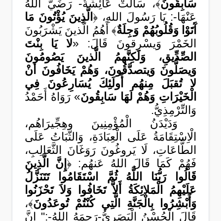
سَابِقُونَ
﴾، سَألتْ عَائِشَةُ- رَضِّيَّ اللهُ
عَنْهَا-: يَا رَسُولَ اللهِ، ﴿
الَّذِينَ يُؤْتُونَ مَا
آَتَوْا وَقُلُوبُهُمْ وَجِلَةٌ
﴾ أَهُمُ الَّذينَ يَشْرَبُونَ
الخَمْرَ وَيسْرِقونَ قَالَ: «
لا يَا بِنْتَ
الصِّدِّيقِ، وَلَكِنَّهمُ الَّذينَ يَصُومُونَ
وَيصَلُّونَ وَيتصدَّقُونَ، وَهُمْ يَخَافُونَ أنْ
لا تُقبَلَ مِنهُم أُولَئِكَ يُسَارِعُونَ فِي
الْخَيْرَاتِ وَهُمْ لَهَا سَابِقُونَ
» رَوَاهُ أَحَمْدُ
وَالتِّرْمِذِيُّ.
وَدَيْدَنُ الْمُؤْمِنِينَ وهِجِّيرَاهُم،
الْاِسْتِقَامَةُ عَلَى الْعِبَادَةِ، وَالثَّبَاتُ عَلَى
الطَّاعَاتِ، لَا يَروغُونَ رَوَغَانَ الثَّعَالِبِ،
فَهُمْ كَمَا قَالَ اللهُ عَنهُم: ﴿
إِنَّ الَّذِينَ
قَالُوا رَبُّنَا اللَّهُ ثُمَّ اسْتَقَامُوا تَتَنَزَّلُ
عَلَيْهِمُ الْمَلائِكَةُ أَلاَّ تَخَافُوا وَلاَ تَحْزَنُوا
وَأَبْشِرُوا بِالْجَنَّةِ الَّتِي كُنْتُمْ تُوعَدُونَ
﴾،
قَالَ الْحُسْنُ الْبَصَرِيُّ-رَحِمَهُ اللهُ-:" إِنَّ