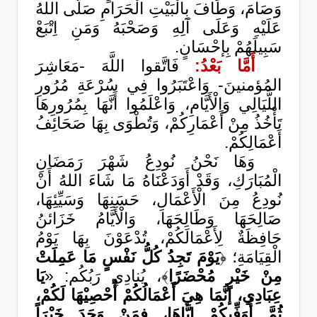
وَصَامَ، وَطَافَ بِالْبَيْتِ الْحَرَامِ صَلَّى اللهُ
عَلَيْهِ وَعَلَى آلِهِ وَصَحْبَهُ وَمَنِ اِتْبَعْ
سَبِيلَهُمْ بِإحْسَانٍ.
أَمَّا بَعْدُ:
فَاتَّقوا اللَّهَ -مَعَاشِرَ
المُؤمنينَ- وَاعْتَبَرُوا فِي سُرْعَةِ مُرُورِ
اللَّيَالِي وَالْأَيَّامِ، وَاعْلَمُوا أَنَّهَا بِمُرُورِهَا
تَأْخُذُ مِنْ أَعْمَارِكُمْ، وَتُطْوَى بِهَا صَحَائِفُ
أَعْمَالِكُمْ.
وَهَا نَحْنُ نُودِعُ شَهْرَ رَمَضَانِ
الْمُبَارَكِ، وَقَدْ أَوَدَعْنَاهُ مَا شَاءَ اللهُ أَنْ
نُودِعُ مِنَ الْأَعْمَالِ، حَسَنِهَا وَسَيِّئِهَا،
صَالِحَهَا وَطَالِحَهَا، وَالْأَيَّامُ خَزَائنُ
حَافِظَةٌ لِأَعْمَالَكُمْ، تُدْعَوْنَ بِهَا يَوْمُ
الْقِيَامَةِ؛ ﴿
يَوْمَ تَجِدُ كُلُّ نَفْسٍ مَا عَمِلَتْ
مِنْ خَيْرٍ مُحْضَرًا
﴾، يُنادِي رَبُكُم: «
يَا
عِبَادِي، إنَّمَا هِيَ أَعْمَالُكُمْ أُحْصِيْهَا لَكُمْ،
ثُمَّ أُوَفِّيكُمْ إيَّاهَا، فمَنْ وَجَدَ خَيْرَاً