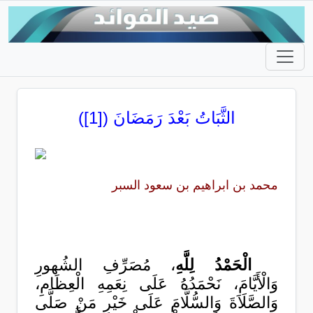
الثَّبَاتُ بَعْدَ رَمَضَانَ ([1])
محمد بن ابراهيم بن سعود السبر
الْحَمْدُ لِلَّهِ
، مُصَرِّفِ الشُهورِ
وَالْأَيَّامَ، نَحْمَدُهُ عَلَى نِعَمِهِ الْعِظَامِ،
وَالصَّلَاَةَ وَالسُّلَّامَ عَلَى خَيْرٍ مَنْ صَلَّى