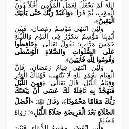
اللهَ لَمْ يَجْعَلْ لِعَمَلِ الْمُؤْمِنِ أَجَّلَاً دُونَ
الْمَوْتِ، ثُمَّ قَرَأَ: ﴿
وَاعْبُدْ رَبَّكَ حَتَّى يَأْتِيَكَ
الْيَقِينُ
﴾.
وَلَئِنِ انْتَهَى مَوْسِمُ رَمَضَانَ، فَبَيْنَ
أَيْدِيِنَا مَوْسِمٌ يتكرَّرُ فِي الْيَوْمِ وَاللَّيْلَةِ
خَمْسَ مَرَّاتٍ؛ يَقُولُ تَعَالَى: ﴿
حَافِظُوا
عَلَى الصَّلَوَاتِ وَالصَّلاةِ الْوُسْطَى
وَقُومُوا لِلَّهِ قَانِتِينَ
﴾.
وَلَئِنِ انْتَهَى قِيَامُ رَمَضَانِ، فَإِنَّ
الْقِيَامَ بِحَمْدِ للهِ لَا يَنْتَهِي، فَهُنَاكَ الْوَتَرِ
وَقِيَامُ اللَّيْلِ، قَالَ تَعَالَى: ﴿
وَمِنَ اللَّيْلِ
فَتَهَجَّدْ بِهِ نَافِلَةً لَكَ عَسَى أَنْ يَبْعَثَكَ
رَبُّكَ مَقَامًا مَحْمُودًا
﴾، وَقَالَ ﷺ: «
أفْضَلُ
الصَّلَاَةِ بَعْدَ الْفَرِيضَةِ صَلَاَةُ اللَّيْلِ
»؛ رَوَاهُ
مُسْلِمٌ.
وَلَئِنِ انْقَضَى مَوْسِمُ الدُّعَاءِ، فَبَيْنَ