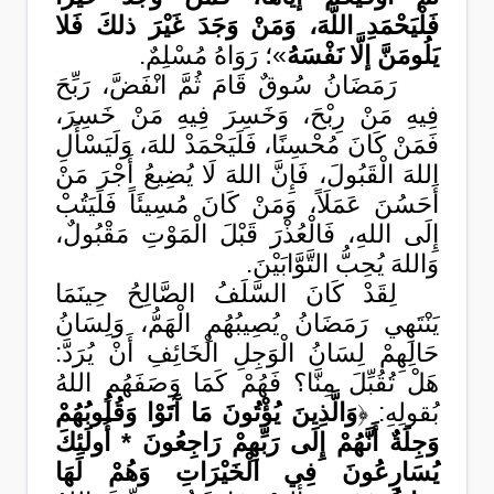
فَلْيَحْمَدِ اللَّهَ، وَمَنْ وَجَدَ غَيْرَ ذلكَ فَلا
يَلُومَنَّ إلَّا نَفْسَهُ
»؛ رَوَاهُ مُسْلِمٌ.
رَمَضَانُ سُوقٌ قَامَ ثُمَّ انْفَضَّ، رَبِّحَ
فِيهِ مَنْ رِبْحَ، وَخَسِرَ فِيهِ مَنْ خَسِرَ،
فَمَنْ كَانَ مُحْسِنًا، فَلَيَحْمَدْ للهَ، وَلَيَسْأَلِ
اللهَ الْقَبُولَ، فَإِنَّ اللهَ لَا يُضِيعُ أَجْرَ مَنْ
أَحَسُنَ عَمَلَاً، وَمَنْ كَانَ مُسِيئَاً فَلَيَتُبْ
إِلَى اللهِ، فَالْعُذْرَ قَبْلَ الْمَوْتِ مَقْبُولٌ،
وَاللهَ يُحِبُّ التَّوَّابَيْنَ.
لِقَدْ كَانَ السَّلَفُ الصَّالِحُ حِينَمَا
يَنْتَهِي رَمَضَانُ يُصِيبُهُمِ الْهَمُّ، وَلِسَانُ
حَالِهِمْ لِسَانُ الْوَجِلِ الْخَائِفِ أَنْ يُرَدَّ:
هَلْ تُقُبِّلَ مِنَّا؟ فَهُمْ كَمَا وَصَفَهُمِ اللهُ
بُقولِهِ: ﴿
وَالَّذِينَ يُؤْتُونَ مَا آَتَوْا وَقُلُوبُهُمْ
وَجِلَةٌ أَنَّهُمْ إِلَى رَبِّهِمْ رَاجِعُونَ * أُولَئِكَ
يُسَارِعُونَ فِي الْخَيْرَاتِ وَهُمْ لَهَا