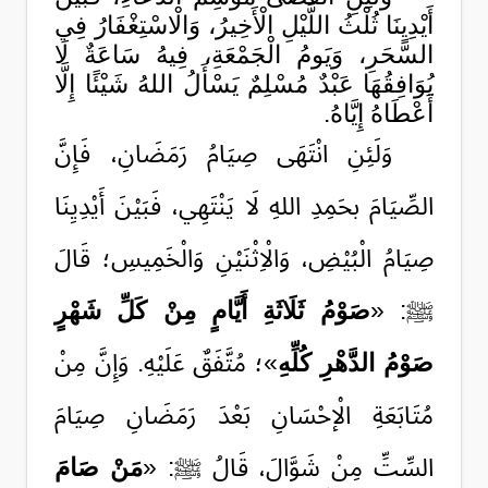
أَيْدِيِنَا ثُلْثُ اللَّيْلِ الْأَخِيرُ، وَالْاسْتِغْفَارُ فِي
السَّحَرِ، وَيَومُ الْجَمْعَةِ، فِيهُ سَاعَةٌ لَا
يُوَافِقُهَا عَبْدٌ مُسْلِمٌ يَسْأَلُ اللهُ شَيْئًا إِلَّا
أَعْطَاهُ إِيَّاهُ.
وَلَئِنِ انْتَهَى صِيَامُ رَمَضَانِ، فَإِنَّ
الصِّيَامَ بحَمِدِ اللهِ لَا يَنْتَهِي، فَبَيْنَ أَيْدِيِنَا
صِيَامُ الْبُيْضِ، وَالْاِثْنَيْنِ وَالْخَمِيسِ؛ قَالَ
ﷺ: «
صَوْمُ ثَلَاثَةِ أَيَّامٍ مِنْ كَلِّ شَهْرٍ
صَوْمُ الدَّهْرِ كُلِّهِ
»؛ مُتَّفَقٌ عَلَيْهِ. وَإِنَّ مِنْ
مُتَابَعَةِ الْإحْسَانِ بَعْدَ رَمَضَانِ صِيَامَ
السِّتِّ مِنْ شَوَّالَ، قَالُ ﷺ: «
مَنْ صَامَ