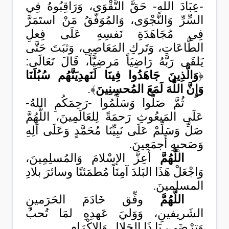
-عِبَادَ اللهِ- حَقَّ التَّقْوَى، وَرَاقِبُوهُ فِي
السِّرِّ وَالنَّجْوَى، وَالمُوَفّقُ مَنْ استَمَرَّ
فِي مُجَاهَدَةِ نَفسِهِ عَلَى فِعلِ
الطَّاعَاتِ، وَتَركِ المَعَاصِي، وَثبَتَ حَتَّى
يَلقَى رَبَّهُ رَاضِيَاً مَرضِيَّاً، قَالَ تَعَالَى:
﴿
وَالَّذِينَ جَاهَدُوا فِينَا لَنَهدِيَنَّهُم سُبُلَنَا
وَإِنَّ اللَّهَ لَمَعَ المُحسِنِينَ
﴾.
ثُمَّ صَلُّوا وَسَلِّمُوا -رَحِمَكُمِ اللهُ-
عَلَى المَبعُوثِ رَحمَةً لِلعَالَمِينَ، اللَّهُمَّ
صَلِّ وَسَلِّمْ عَلَى نَبِيِّنَا مُحَمَّدٍ وَعَلَى آلِهِ
وَصَحبِهِ أَجمَعِينَ.
اللَّهُمَّ
أعِزَّ الإسْلامَ وَالمُسلِمِينَ،
وَاجْعَلْ هَذَا البَلدَ آمِنَاً مُطمَئنًا وسائرَ بلادِ
المسلمينَ.
اللَّهُمَّ
وفِّق خَادَمَ الحَرَمينِ
الشَريفينِ، وَوَليَ عَهدِهِ لمَا تُحبُ
وَترْضَى، يَا ذَا الجَلالِ وَالإكْرَامِ.